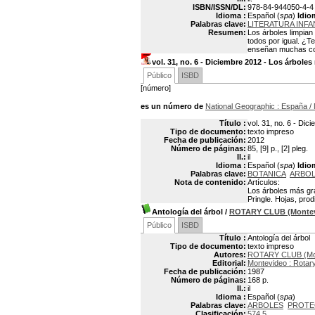
ISBN/ISSN/DL:
978-84-944050-4-4
Idioma :
Español (
spa
)
Idio
Palabras clave:
LITERATURA INFA
Resumen:
Los árboles limpian
todos por igual. ¿T
enseñan muchas cosa
vol. 31, no. 6 - Diciembre 2012 - Los árbol
Público
ISBD
[número]
es un número de
National Geographic
: España
/
Título :
vol. 31, no. 6 - Di
Tipo de documento:
texto impreso
Fecha de publicación:
2012
Número de páginas:
85, [9] p., [2] pleg.
Il.:
il
Idioma :
Español (
spa
)
Idio
Palabras clave:
BOTANICA
ARBO
Nota de contenido:
Artículos:
Los árboles más gr
Pringle. Hojas, pro
Antología del árbol
/
ROTARY CLUB (Montev
Público
ISBD
Título :
Antología del árbol
Tipo de documento:
texto impreso
Autores:
ROTARY CLUB (Mon
Editorial:
Montevideo : Rotar
Fecha de publicación:
1987
Número de páginas:
168 p.
Il.:
il
Idioma :
Español (
spa
)
Palabras clave:
ARBOLES
PROTE
Clasificación:
574.5