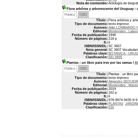
Nota de contenido:
Antología de biograf
Flora arbórea y arborescente del Uruguay
: 
Público
ISBD
Título :
Flora arbórea y arb
Tipo de documento:
texto impreso
Autores:
Atilio LOMBARDO 
Editorial:
Montevideo : Labora
Fecha de publicación:
1946
Número de páginas:
218 p
Il.:
il
ISBN/ISSN/DL:
SC 3607
Nota general:
SC 3607 Vocabulario
Palabras clave:
BOTANICA - URU
Clasificación:
581.9895
Plantas
: un libro para irse por las ramas
/
A
Público
ISBD
Título :
Plantas : un libro p
Tipo de documento:
texto impreso
Autores:
Alejandro SEQUEI
Editorial:
Montevideo : Maste
Fecha de publicación:
2019
Número de páginas:
162 p.
Il.:
il.
ISBN/ISSN/DL:
978-9974-9435-9-9
Palabras clave:
PLANTAS
JARDIN
Clasificación:
630