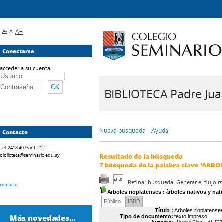
A-
A
A+
Conectarse
acceder a su cuenta
BIBLIOTECA Padre Juan 
Nueva búsqueda
Ayuda
Contacto
Tel. 2418 4075 int. 212
biblioteca@seminario.edu.uy
Resultado de la búsqueda
7
búsqueda de la palabra clave
'ARBO
Refinar búsqueda
Generar el flujo 
contacto
Arboles rioplatenses
: árboles nativos y natu
Público
ISBD
Título :
Arboles rioplatenses
Más novedades...
Tipo de documento:
texto impreso