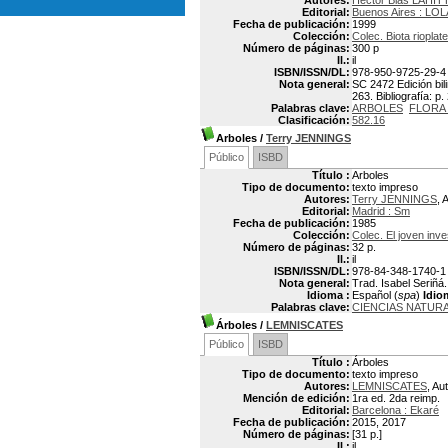
Autores:
Héctor Blas LAHIT
Editorial:
Buenos Aires : LOL
Fecha de publicación:
1999
Colección:
Colec. Biota rioplate
Número de páginas:
300 p
Il.:
il
ISBN/ISSN/DL:
978-950-9725-29-4
Nota general:
SC 2472 Edición bili
263. Bibliografía: p
Palabras clave:
ARBOLES
FLORA 
Clasificación:
582.16
Arboles
/
Terry JENNINGS
Público
ISBD
Título :
Arboles
Tipo de documento:
texto impreso
Autores:
Terry JENNINGS
, 
Editorial:
Madrid : Sm
Fecha de publicación:
1985
Colección:
Colec. El joven inve
Número de páginas:
32 p.
Il.:
il
ISBN/ISSN/DL:
978-84-348-1740-1
Nota general:
Trad. Isabel Seriñá.
Idioma :
Español (
spa
)
Idio
Palabras clave:
CIENCIAS NATUR
Árboles
/
LEMNISCATES
Público
ISBD
Título :
Árboles
Tipo de documento:
texto impreso
Autores:
LEMNISCATES
, Au
Mención de edición:
1ra ed. 2da reimp.
Editorial:
Barcelona : Ekaré
Fecha de publicación:
2015, 2017
Número de páginas:
[31 p.]
Il.:
il.