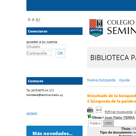
A-
A
A+
Conectarse
acceder a su cuenta
BIBLIOTECA Pa
Nueva búsqueda
Ayuda
Contacto
Tel. 2418 4075 int. 212
biblioteca@seminario.edu.uy
Resultado de la búsque
2
búsqueda de la palabr
Refinar búsqueda
contacto
Obras
/
Juan Pablo TERRA
Público
ISBD
Título :
O
Más novedades...
Tipo de documento:
t