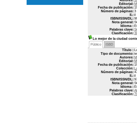
Autores:
J
Editorial:
M
Fecha de publicación:
1
Número de páginas:
3
Il.:
il
ISBN/ISSN/DL:
9
Nota general:
S
Idioma :
E
Palabras clave:
S
Clasificación:
3
Lo mejor de la ciudad con
Público
ISBD
Título :
L
Tipo de documento:
t
Autores:
M
Editorial:
M
Fecha de publicación:
1
Colección:
L
Número de páginas:
4
Il.:
il
ISBN/ISSN/DL:
9
Nota general:
S
Idioma :
E
Palabras clave:
A
Clasificación:
7