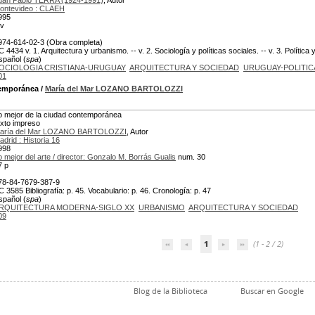
uan Pablo TERRA (1924-1991)
, Autor
ontevideo : CLAEH
995
 v
974-614-02-3 (Obra completa)
C 4434 v. 1. Arquitectura y urbanismo. -- v. 2. Sociología y políticas sociales. -- v. 3. Política 
spañol (
spa
)
OCIOLOGIA CRISTIANA-URUGUAY
ARQUITECTURA Y SOCIEDAD
URUGUAY-POLITIC
01
temporánea
/
María del Mar LOZANO BARTOLOZZI
o mejor de la ciudad contemporánea
exto impreso
aría del Mar LOZANO BARTOLOZZI
, Autor
adrid : Historia 16
998
o mejor del arte / director: Gonzalo M. Borrás Gualis
num. 30
7 p
78-84-7679-387-9
C 3585 Bibliografía: p. 45. Vocabulario: p. 46. Cronología: p. 47
spañol (
spa
)
RQUITECTURA MODERNA-SIGLO XX
URBANISMO
ARQUITECTURA Y SOCIEDAD
09
1
(1 - 2 / 2)
Blog de la Biblioteca
Buscar en Google