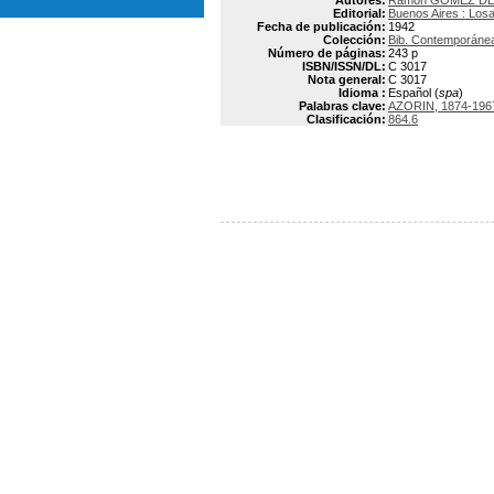
Autores:
Ramón GÓMEZ DE 
Editorial:
Buenos Aires : Los
Fecha de publicación:
1942
Colección:
Bib. Contemporáne
Número de páginas:
243 p
ISBN/ISSN/DL:
C 3017
Nota general:
C 3017
Idioma :
Español (
spa
)
Palabras clave:
AZORIN, 1874-196
Clasificación:
864.6