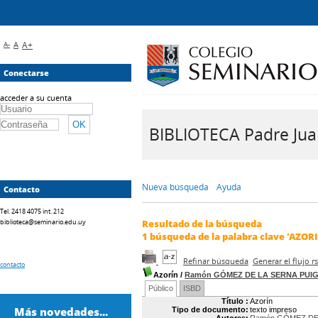
A-
A
A+
Conectarse
acceder a su cuenta
BIBLIOTECA Padre Juan 
Nueva búsqueda
Ayuda
Contacto
Tel. 2418 4075 int. 212
biblioteca@seminario.edu.uy
Resultado de la búsqueda
1
búsqueda de la palabra clave
'AZORI
Refinar búsqueda
Generar el flujo 
contacto
Azorín
/
Ramón GÓMEZ DE LA SERNA PUI
Público
ISBD
Título :
Azorín
Más novedades...
Tipo de documento:
texto impreso