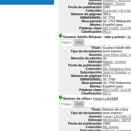
Autores:
Russell P. SEBOLD
Editorial:
Madrid : Taurus
Fecha de publicación:
1985
Colección:
El escritor y la crí
Número de páginas:
358 p
ISBN/ISSN/DL:
SC 2701
Nota general:
SC 2701 Bibliografí
Idioma :
Español (
spa
)
Palabras clave:
BECQUER, GUSTA
Clasificación:
861.5
Gustavo Adolfo Bécquer
: vida y poesía
/
Jo
Público
ISBD
Título :
Gustavo Adolfo Bécq
Tipo de documento:
texto impreso
Autores:
José Pedro DIAZ (
Mención de edición:
3a
Editorial:
Madrid : Gredos
Fecha de publicación:
1971
Colección:
Bib. Románica Hisp
Subcolección:
Serie II. Estudios 
Número de páginas:
513 p
ISBN/ISSN/DL:
SC 2700
Nota general:
SC 2700 Referencias
Idioma :
Español (
spa
)
Palabras clave:
BECQUER, GUSTA
Clasificación:
861.5
Motivos de crítica
/
(seud.) LAUXAR
Público
ISBD
Título :
Motivos de crítica
Tipo de documento:
texto impreso
Autores:
(seud.) LAUXAR (1
Editorial:
Montevideo : MIPP
Fecha de publicación:
1965
Colección:
Bib. Artigas
Subcolección:
Clásicos uruguayo