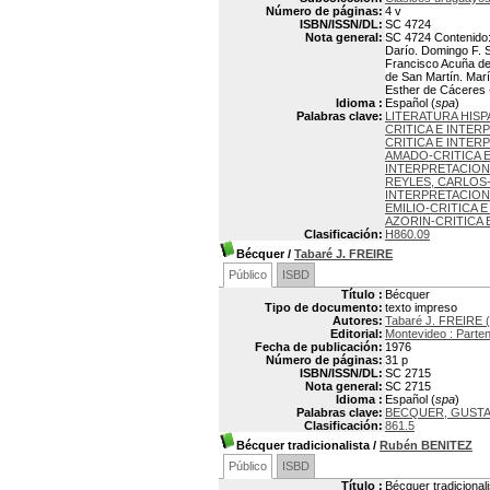
Número de páginas:
4 v
ISBN/ISSN/DL:
SC 4724
Nota general:
SC 4724 Contenido:
Darío. Domingo F. 
Francisco Acuña de 
de San Martín. Marí
Esther de Cáceres -
Idioma :
Español (
spa
)
Palabras clave:
LITERATURA HISP
CRITICA E INTER
CRITICA E INTER
AMADO-CRITICA 
INTERPRETACION
REYLES, CARLOS-
INTERPRETACION
EMILIO-CRITICA 
AZORIN-CRITICA 
Clasificación:
H860.09
Bécquer
/
Tabaré J. FREIRE
Público
ISBD
Título :
Bécquer
Tipo de documento:
texto impreso
Autores:
Tabaré J. FREIRE 
Editorial:
Montevideo : Parte
Fecha de publicación:
1976
Número de páginas:
31 p
ISBN/ISSN/DL:
SC 2715
Nota general:
SC 2715
Idioma :
Español (
spa
)
Palabras clave:
BECQUER, GUSTA
Clasificación:
861.5
Bécquer tradicionalista
/
Rubén BENITEZ
Público
ISBD
Título :
Bécquer tradicionali