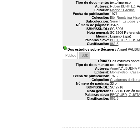
Tipo de documento:
texto impreso
Autores:
Rubén BENITEZ
, A
Editorial:
Madrid : Gredos
Fecha de publicación:
1971
Colección:
Bib. Románica Hisp
Subcolección:
Serie II. Estudios 
Número de páginas:
354 p
ISBN/ISSN/DL:
SC 3206
Nota general:
SC 3206 Referencias
Idioma :
Español (
spa
)
Palabras clave:
BECQUER, GUSTA
Clasificación:
861.5
Dos estudios sobre Bécquer
/
Angel VALBU
Público
ISBD
Título :
Dos estudios sobr
Tipo de documento:
texto impreso
Autores:
Angel VALBUENA P
Editorial:
Montevideo : Casa 
Fecha de publicación:
1975
Colección:
Cuadernos de litera
Número de páginas:
33 p
ISBN/ISSN/DL:
SC 2716
Nota general:
SC 2716 Edición mi
Palabras clave:
BECQUER, GUSTA
Clasificación:
861.5