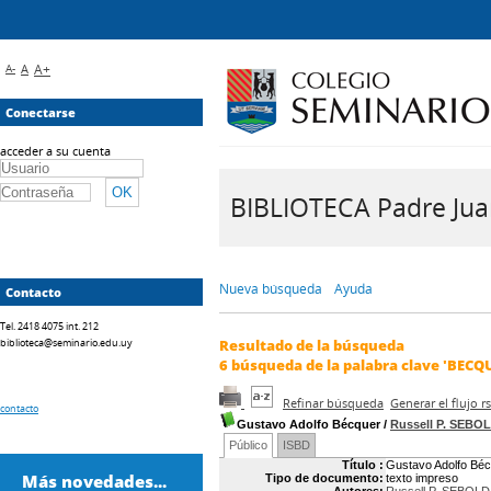
A-
A
A+
Conectarse
acceder a su cuenta
BIBLIOTECA Padre Juan 
Nueva búsqueda
Ayuda
Contacto
Tel. 2418 4075 int. 212
biblioteca@seminario.edu.uy
Resultado de la búsqueda
6
búsqueda de la palabra clave
'BECQ
Refinar búsqueda
Generar el flujo 
contacto
Gustavo Adolfo Bécquer
/
Russell P. SEBO
Público
ISBD
Título :
Gustavo Adolfo Bé
Más novedades...
Tipo de documento:
texto impreso