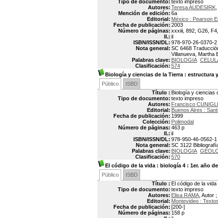
Tipo de documento:
texto impreso
Autores:
Teresa AUDESIRK
,
Mención de edición:
6a
Editorial:
México : Pearson 
Fecha de publicación:
2003
Número de páginas:
xxxiii, 892, G26, F4
Il.:
il
ISBN/ISSN/DL:
978-970-26-0370-2
Nota general:
SC 6468 Traducción
Villanueva, Martha E
Palabras clave:
BIOLOGIA
CELUL
Clasificación:
574
Biología y ciencias de la Tierra
: estructura 
Público
ISBD
Título :
Biología y ciencias 
Tipo de documento:
texto impreso
Autores:
Francisco CUNIGL
Editorial:
Buenos Aires : Santi
Fecha de publicación:
1999
Colección:
Polimodal
Número de páginas:
463 p
Il.:
il
ISBN/ISSN/DL:
978-950-46-0562-1
Nota general:
SC 3122 Bibliografía
Palabras clave:
BIOLOGIA
GEOLO
Clasificación:
570
El código de la vida
: biología 4 : 1er. año d
Público
ISBD
Título :
El código de la vida 
Tipo de documento:
texto impreso
Autores:
Elisa RAMA
, Autor 
Editorial:
Montevideo : Textos
Fecha de publicación:
[200-]
Número de páginas:
158 p