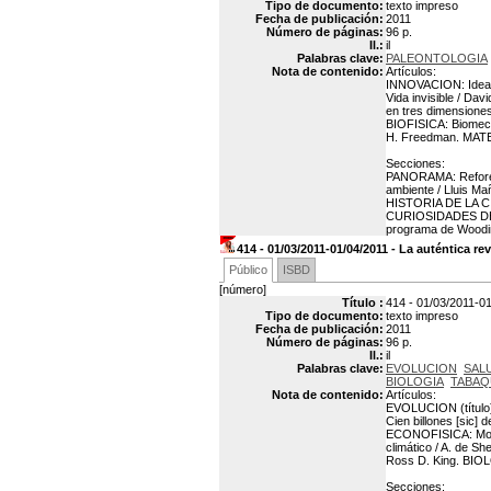
Tipo de documento:
texto impreso
Fecha de publicación:
2011
Número de páginas:
96 p.
Il.:
il
Palabras clave:
PALEONTOLOGIA
Nota de contenido:
Artículos:
INNOVACION: Ideas
Vida invisible / Da
en tres dimensione
BIOFISICA: Biomecá
H. Freedman. MATEM
Secciones:
PANORAMA: Reforesta
ambiente / Lluis Ma
HISTORIA DE LA CIE
CURIOSIDADES DE L
programa de Woodin
414 - 01/03/2011-01/04/2011 - La auténtica r
Público
ISBD
[número]
Título :
414 - 01/03/2011-01
Tipo de documento:
texto impreso
Fecha de publicación:
2011
Número de páginas:
96 p.
Il.:
il
Palabras clave:
EVOLUCION
SAL
BIOLOGIA
TABAQ
Nota de contenido:
Artículos:
EVOLUCION (título)
Cien billones [sic
ECONOFISICA: Model
climático / A. de S
Ross D. King. BIOL
Secciones: