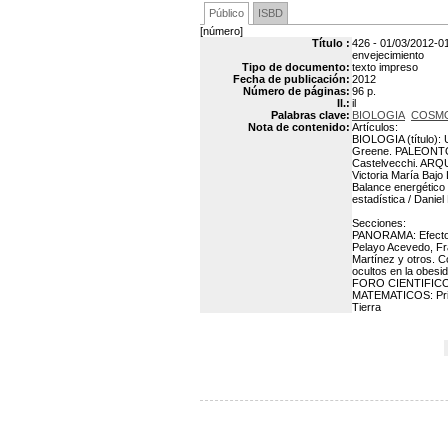
Público
ISBD
[número]
Título :
426 - 01/03/2012-01
envejecimiento
Tipo de documento:
texto impreso
Fecha de publicación:
2012
Número de páginas:
96 p.
Il.:
il
Palabras clave:
BIOLOGIA
COSM
Nota de contenido:
Artículos:
BIOLOGIA (título):
Greene. PALEONTOL
Castelvecchi. ARQU
Victoria María Baj
Balance energético 
estadística / Danie
Secciones:
PANORAMA: Efectos b
Pelayo Acevedo, Fra
Martínez y otros. 
ocultos en la obesi
FORO CIENTIFICO: 
MATEMATICOS: Prisi
Tierra