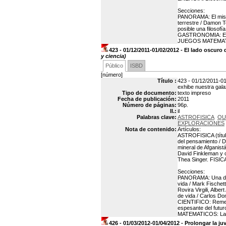
Secciones:
PANORAMA: El mister
terrestre / Damon 
posible una filosof
GASTRONOMIA: El ali
JUEGOS MATEMATICO
423 - 01/12/2011-01/02/2012 - El lado oscuro
y ciencia)
Público
ISBD
[número]
Título :
423 - 01/12/2011-01
exhibe nuestra gala
Tipo de documento:
texto impreso
Fecha de publicación:
2011
Número de páginas:
96p.
Il.:
il
Palabras clave:
ASTROFISICA
QU
EXPLORACIONES
Nota de contenido:
Artículos:
ASTROFISICA (título
del pensamiento / 
mineral de Afganis
David Finkleman y 
Thea Singer. FISICA
Secciones:
PANORAMA: Una déca
vida / Mark Fischet
Rovira Virgili, Albe
de vida / Carlos D
CIENTIFICO: Remedi
espesante del futu
MATEMATICOS: La h
426 - 01/03/2012-01/04/2012 - Prolongar la 