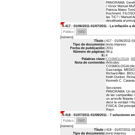
PANORAMA: Genética 
/ Víctor Manuel Muñ
Patricia Mateo Tomá
Kuchment. FILOSOF
las TIC? / Manuel
desafinada al princ
417 - 01/06/2011-01/07/2011 - La inflación a 
Público
ISBD
[número]
Título :
417 - 01/06/2011-01
Tipo de documento:
texto impreso
Fecha de publicación:
2011
Número de páginas:
96 p.
Il.:
il
Palabras clave:
COSMOLOGIA
N
Nota de contenido:
Artículos:
COSMOLOGIA (título)
Gazzaniga. MEDIOA
Richard Allen. BIO
Keith Dunker, Ric
Kenneth C. Catania
Secciones:
PANORAMA: Un detect
de las campanillas 
un arrecife flotant
decir la verdad / 
FISICA: Del princip
Rayo
418 - 01/07/2011-01/08/2011 - 7 soluciones e
Público
ISBD
[número]
Título :
418 - 01/07/2011-01
Tipo de documento:
texto impreso