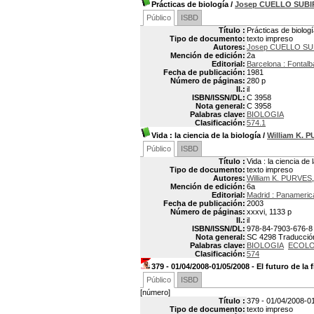
Prácticas de biología
/
Josep CUELLO SUB
Público
ISBD
Título :
Prácticas de biolog
Tipo de documento:
texto impreso
Autores:
Josep CUELLO S
Mención de edición:
2a
Editorial:
Barcelona : Fontalb
Fecha de publicación:
1981
Número de páginas:
280 p
Il.:
il
ISBN/ISSN/DL:
C 3958
Nota general:
C 3958
Palabras clave:
BIOLOGIA
Clasificación:
574.1
Vida
: la ciencia de la biología
/
William K. 
Público
ISBD
Título :
Vida : la ciencia de 
Tipo de documento:
texto impreso
Autores:
William K. PURVES
Mención de edición:
6a
Editorial:
Madrid : Panameric
Fecha de publicación:
2003
Número de páginas:
xxxvi, 1133 p
Il.:
il
ISBN/ISSN/DL:
978-84-7903-676-8
Nota general:
SC 4298 Traducción 
Palabras clave:
BIOLOGIA
ECOLO
Clasificación:
574
379 - 01/04/2008-01/05/2008 - El futuro de la 
Público
ISBD
[número]
Título :
379 - 01/04/2008-01/
Tipo de documento:
texto impreso