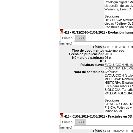
Patología digital /
dispersión de las 
Wynands, Ernst O.
Secciones:
DE CERCA: Matrios
ciegas / Jeffrey 
Construcción de un 
411 - 01/12/2010-01/01/2011 - Evolución hum
Público
ISBD
[número]
Título :
411 - 01/12/2010-0
Tipo de documento:
texto impreso
Fecha de publicación:
2010
Número de páginas:
96 p.
Il.:
il
Palabras clave:
EVOLUCION HUM
BIOLOGIA
ENERG
Nota de contenido:
Artículos:
EVOLUCION (título):
MEDICINA: Revolució
HISTORIA: El calen
Etica para robots 
BIOLOGIA: Tamaño ce
PALEONTOLOGIA: Lo
Secciones:
CIENCIA Y GASTRON
FISICA: Polietros 
Indice anual.
413 - 01/02/2011-01/03/2011 - Fractales en 3
Público
ISBD
[número]
Título :
413 - 01/02/2011-01