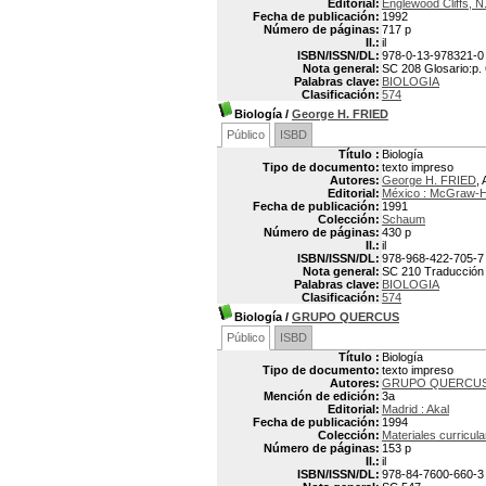
Editorial:
Englewood Cliffs, N.
Fecha de publicación:
1992
Número de páginas:
717 p
Il.:
il
ISBN/ISSN/DL:
978-0-13-978321-0
Nota general:
SC 208 Glosario:p.
Palabras clave:
BIOLOGIA
Clasificación:
574
Biología
/
George H. FRIED
Público
ISBD
Título :
Biología
Tipo de documento:
texto impreso
Autores:
George H. FRIED
, 
Editorial:
México : McGraw-Hi
Fecha de publicación:
1991
Colección:
Schaum
Número de páginas:
430 p
Il.:
il
ISBN/ISSN/DL:
978-968-422-705-7
Nota general:
SC 210 Traducción d
Palabras clave:
BIOLOGIA
Clasificación:
574
Biología
/
GRUPO QUERCUS
Público
ISBD
Título :
Biología
Tipo de documento:
texto impreso
Autores:
GRUPO QUERCU
Mención de edición:
3a
Editorial:
Madrid : Akal
Fecha de publicación:
1994
Colección:
Materiales curricul
Número de páginas:
153 p
Il.:
il
ISBN/ISSN/DL:
978-84-7600-660-3