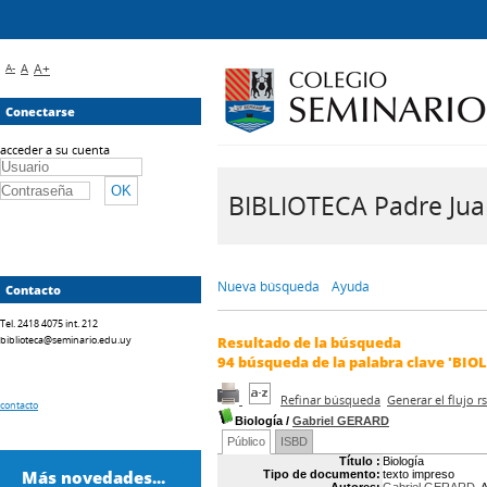
A-
A
A+
Conectarse
acceder a su cuenta
BIBLIOTECA Padre Juan 
Nueva búsqueda
Ayuda
Contacto
Tel. 2418 4075 int. 212
biblioteca@seminario.edu.uy
Resultado de la búsqueda
94
búsqueda de la palabra clave
'BIO
Refinar búsqueda
Generar el flujo 
contacto
Biología
/
Gabriel GERARD
Público
ISBD
Título :
Biología
Más novedades...
Tipo de documento:
texto impreso