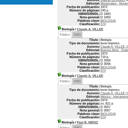
Autores:
Gabriel GERARD
, 
Editorial:
Montevideo : Mont
Fecha de publicación:
1972
Número de páginas:
245 p
ISBN/ISSN/DL:
D 1683
Nota general:
D 1683
Palabras clave:
BIOLOGIA
Clasificación:
574
Biología
/
Claude A. VILLEE
Público
ISBD
Título :
Biología
Tipo de documento:
texto impreso
Autores:
Claude A. VILLEE (
Editorial:
Buenos Aires : Eud
Fecha de publicación:
1973
Número de páginas:
719 p
ISBN/ISSN/DL:
D 3056
Nota general:
D 3056
Palabras clave:
BIOLOGIA
Clasificación:
574
Biología
/
Claude A. VILLEE
Público
ISBD
Título :
Biología
Tipo de documento:
texto impreso
Autores:
Claude A. VILLEE (
Editorial:
México : Interamer
Fecha de publicación:
1974
Número de páginas:
xv, 821 p
ISBN/ISSN/DL:
D 3057
Nota general:
D 3057
Palabras clave:
BIOLOGIA
Clasificación:
574
Biología
/
Paul B. WEISZ
Público
ISBD