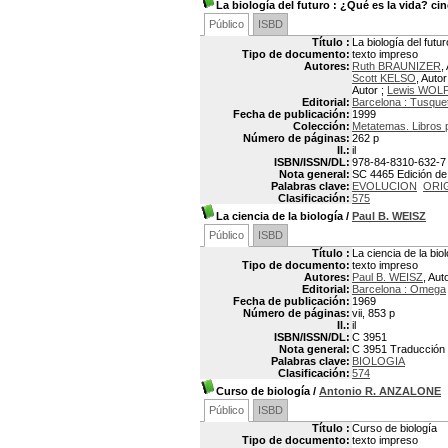
La biología del futuro
: ¿Qué es la vida? ci
Público
ISBD
Título :
La biología del fut
Tipo de documento:
texto impreso
Autores:
Ruth BRAUNIZER
,
Scott KELSO
, Autor
Autor ;
Lewis WOL
Editorial:
Barcelona : Tusque
Fecha de publicación:
1999
Colección:
Metatemas. Libros p
Número de páginas:
262 p
Il.:
il
ISBN/ISSN/DL:
978-84-8310-632-7
Nota general:
SC 4465 Edición de M
Palabras clave:
EVOLUCION
ORIG
Clasificación:
575
La ciencia de la biología
/
Paul B. WEISZ
Público
ISBD
Título :
La ciencia de la bio
Tipo de documento:
texto impreso
Autores:
Paul B. WEISZ
, Aut
Editorial:
Barcelona : Omega
Fecha de publicación:
1969
Número de páginas:
vii, 853 p
Il.:
il
ISBN/ISSN/DL:
C 3951
Nota general:
C 3951 Traducción p
Palabras clave:
BIOLOGIA
Clasificación:
574
Curso de biología
/
Antonio R. ANZALONE
Público
ISBD
Título :
Curso de biología
Tipo de documento:
texto impreso