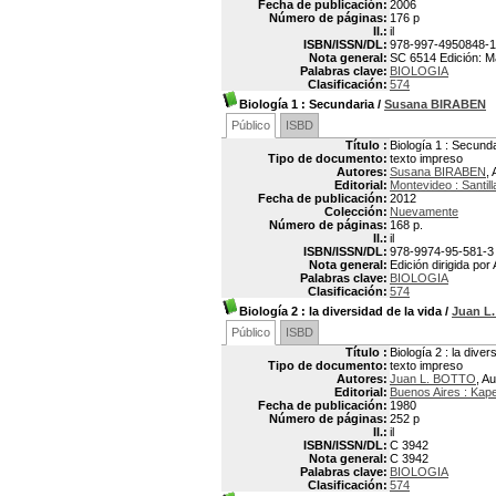
Fecha de publicación:
2006
Número de páginas:
176 p
Il.:
il
ISBN/ISSN/DL:
978-997-4950848-1
Nota general:
SC 6514 Edición: M
Palabras clave:
BIOLOGIA
Clasificación:
574
Biología 1
: Secundaria
/
Susana BIRABEN
Público
ISBD
Título :
Biología 1 : Secund
Tipo de documento:
texto impreso
Autores:
Susana BIRABEN
, 
Editorial:
Montevideo : Santil
Fecha de publicación:
2012
Colección:
Nuevamente
Número de páginas:
168 p.
Il.:
il
ISBN/ISSN/DL:
978-9974-95-581-3
Nota general:
Edición dirigida po
Palabras clave:
BIOLOGIA
Clasificación:
574
Biología 2
: la diversidad de la vida
/
Juan L
Público
ISBD
Título :
Biología 2 : la diver
Tipo de documento:
texto impreso
Autores:
Juan L. BOTTO
, Au
Editorial:
Buenos Aires : Kap
Fecha de publicación:
1980
Número de páginas:
252 p
Il.:
il
ISBN/ISSN/DL:
C 3942
Nota general:
C 3942
Palabras clave:
BIOLOGIA
Clasificación:
574