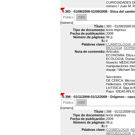
CURIOSIDADES DE LA
número / Juan M. R
383 - 01/08/2008-01/09/2008 - Etica del camb
Público
ISBD
[número]
Título :
383 - 01/08/2008-01
Tipo de documento:
texto impreso
Fecha de publicación:
2008
Número de páginas:
96 p.
Il.:
il
Palabras clave:
CLIMATOLOGIA -
BIOLOGIA
DOPIN
Nota de contenido:
Artículos:
ECONOMIA: Etica de
ECOLOGIA: Dunas co
Nowicki. MEDICINA:
manipulaciones fot
dopaje / Michael S
Secciones:
DE CERCA: Microorg
Hellemans. DESARR
LA FISICA: Siga la
Rayo. IDEAS APLICAD
398 - 01/11/2009-01/12/2009 - Orígenes : cau
Público
ISBD
[número]
Título :
398 - 01/11/2009-01
Tipo de documento:
texto impreso
Fecha de publicación:
2009
Número de páginas:
96 p.
Il.:
il
Palabras clave:
COSMOLOGIA
AS
ARQUEOLOGIA
C