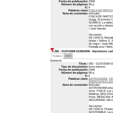
Fecha de publicación:
2008
Número de páginas:
96 p.
Il.:
il
Palabras clave:
FISICA DE PARTI
Nota de contenido:
Artículos:
FISICA DE PARTICULA
Quigg. El próximo C
QUIMICA: La tabla p
con acción a distan
/ Jean Vannier.
Secciones:
DE CERCA: Mortalid
áridas / Jeffrey D
de negro / Jean-Mi
Pantalla azul / Mark
382 - 01/07/2008-01/08/2008 - Nacimiento caó
Público
ISBD
[número]
Título :
382 - 01/07/2008-01
Tipo de documento:
texto impreso
Fecha de publicación:
2008
Número de páginas:
96 p.
Il.:
il
Palabras clave:
ASTRONOMIA
GE
ENERGIA NUCLEA
Nota de contenido:
Artículos:
ASTRONOMIA (título)
otros. FISICA: Luz 
Waldrop. BIOLOGIA: 
Porta. MEDICINA: A
SEGURIDAD: Microchi
Secciones:
DE CERCA: Piratas 
SOSTENIBLE: La rev