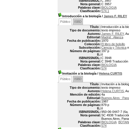
ISBN/ISSN/DL:
C 3957
Nota general:
C 3957
Palabras clave:
BIOLOGIA
Clasificación:
574.1
Introducción a la biología
/
James F. RILEY
Público
ISBD
Título :
Introducción a la bi
Tipo de documento:
texto impreso
Autores:
James F. RILEY
, Au
Editorial:
Madrid : Alianza
Fecha de publicación:
1970
Colección:
El libro de bolsillo
Subcolección:
Ciencia y Técnica
n
Número de páginas:
197 p
Il.:
il
ISBN/ISSN/DL:
C 3948
Nota general:
C 3948 Traducción po
Palabras clave:
BIOLOGIA
Clasificación:
574
Invitación a la biología
/
Helena CURTIS
Público
ISBD
Título :
Invitación a la biolo
Tipo de documento:
texto impreso
Autores:
Helena CURTIS
, Au
Mención de edición:
4a
Editorial:
Buenos Aires : Pan
Fecha de publicación:
1987
Número de páginas:
879 p
Il.:
il
ISBN/ISSN/DL:
950-06-0447-7 (6a. 
Nota general:
SC 4938 Traducción p
Buenos Aires, Paname
Palabras clave:
BIOLOGIA
BOTAN
Clasificación:
574