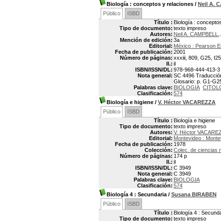
Biología
: conceptos y relaciones
/
Neil A.
Público
ISBD
Título :
Biología : concepto
Tipo de documento:
texto impreso
Autores:
Neil A. CAMPBELL
,
Mención de edición:
3a
Editorial:
México : Pearson 
Fecha de publicación:
2001
Número de páginas:
xxxiii, 809, G25, I25
Il.:
il
ISBN/ISSN/DL:
978-968-444-413-3
Nota general:
SC 4496 Traducción:
Glosario: p. G1-G25.
Palabras clave:
BIOLOGIA
CITOL
Clasificación:
574
Biología e higiene
/
V. Héctor VACAREZZA
Público
ISBD
Título :
Biología e higiene
Tipo de documento:
texto impreso
Autores:
V. Héctor VACARE
Editorial:
Montevideo : Mont
Fecha de publicación:
1978
Colección:
Colec. de ciencias 
Número de páginas:
174 p
Il.:
il
ISBN/ISSN/DL:
C 3949
Nota general:
C 3949
Palabras clave:
BIOLOGIA
Clasificación:
574
Biología 4
: Secundaria
/
Susana BIRABEN
Público
ISBD
Título :
Biología 4 : Secund
Tipo de documento:
texto impreso