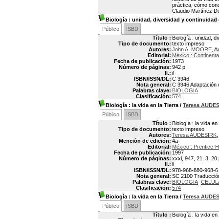
práctica, cómo con
Claudio Martínez D
Biología
: unidad, diversidad y continuidad 
Público
ISBD
Título :
Biología : unidad, d
Tipo de documento:
texto impreso
Autores:
John A. MOORE
, A
Editorial:
México : Continenta
Fecha de publicación:
1973
Número de páginas:
942 p
Il.:
il
ISBN/ISSN/DL:
C 3946
Nota general:
C 3946 Adaptación d
Palabras clave:
BIOLOGIA
Clasificación:
574
Biología
: la vida en la Tierra
/
Teresa AUDE
Público
ISBD
Título :
Biología : la vida en
Tipo de documento:
texto impreso
Autores:
Teresa AUDESIRK
,
Mención de edición:
4a
Editorial:
México : Prentice-
Fecha de publicación:
1997
Número de páginas:
xxxi, 947, 21, 3, 20
Il.:
il
ISBN/ISSN/DL:
978-968-880-968-6
Nota general:
SC 2100 Traducción:
Palabras clave:
BIOLOGIA
CELUL
Clasificación:
574
Biología
: la vida en la Tierra
/
Teresa AUDE
Público
ISBD
Título :
Biología : la vida en