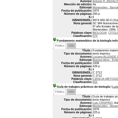
Autores:
Antonio R. ANZALO
Mención de edición:
4a
Editorial:
Montevideo : Barrei
Fecha de publicación:
1974
Número de páginas:
260 p
Il.:
il
ISBN/ISSN/DL:
9974-665-00-0 (31a.
Nota general:
SC 984 Ilustracione
5º año liceales de l
Montevideo, 1999, 3
Palabras clave:
BIOLOGIA
CITOL
Clasificación:
574
Fundamento matemático de la biología teór
Público
ISBD
Título :
Fundamento matemáti
Tipo de documento:
texto impreso
Autores:
Luciano ALLENDE
Editorial:
Buenos Aires : El A
Fecha de publicación:
1938
Número de páginas:
426 p
Il.:
il
ISBN/ISSN/DL:
C 2712
Nota general:
C 2712
Palabras clave:
CIENCIA-METOD
Clasificación:
501
Guía de trabajos prácticos de biología
/
Lui
Público
ISBD
Título :
Guía de trabajos pr
Tipo de documento:
texto impreso
Autores:
Luis CRISPINO
, Au
Editorial:
Montevideo : Mont
Fecha de publicación:
1979
Número de páginas:
225 p
Il.:
il