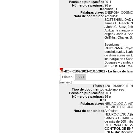
Fecha de publicación:
2011
Número de páginas:
96 p.
Il.:
cuads., il
Palabras clave:
ENERGIA
COSMO
Nota de contenido:
Artículos:
SOSTENIBILIDAD (tí
James E. Geach. NE
/ John C. Baez, Jo
Agilizar la creaci
origen / John J. S
Griffiths, Charles S
Secciones:
PANORAMA: Rayos, t
condicionada / Kath
de dinosaurios en E
los sargazos / San
Bosques y cambio c
JUEGOS MATEMATICO
420 - 01/09/2011-01/10/2011 - La física de la i
Público
ISBD
[número]
Título :
420 - 01/09/2011-01/1
Tipo de documento:
texto impreso
Fecha de publicación:
2011
Número de páginas:
96 p.
Il.:
il
Palabras clave:
NEUROLOGIA
AS
QUIMICA
ENERGI
Nota de contenido:
Artículos:
NEUROCIENCIA (títul
CAMBIO CLIMATICO: E
de más de 500 mill
INFORMATICA: Segur
CONTROL DE ENFERME
ENERGIA: Biocombust