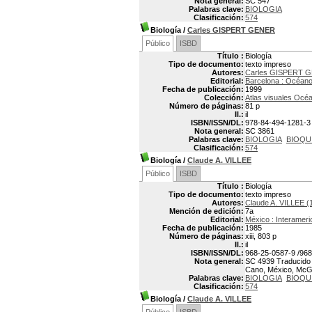
Nota general:
SC 547
Palabras clave:
BIOLOGIA
Clasificación:
574
Biología
/
Carles GISPERT GENER
Público
ISBD
Título :
Biología
Tipo de documento:
texto impreso
Autores:
Carles GISPERT 
Editorial:
Barcelona : Océan
Fecha de publicación:
1999
Colección:
Atlas visuales Océ
Número de páginas:
81 p
Il.:
il
ISBN/ISSN/DL:
978-84-494-1281-3
Nota general:
SC 3861
Palabras clave:
BIOLOGIA
BIOQU
Clasificación:
574
Biología
/
Claude A. VILLEE
Público
ISBD
Título :
Biología
Tipo de documento:
texto impreso
Autores:
Claude A. VILLEE (
Mención de edición:
7a
Editorial:
México : Interamer
Fecha de publicación:
1985
Número de páginas:
xiii, 803 p
Il.:
il
ISBN/ISSN/DL:
968-25-0587-9 /968-
Nota general:
SC 4939 Traducido p
Cano, México, McGraw
Palabras clave:
BIOLOGIA
BIOQU
Clasificación:
574
Biología
/
Claude A. VILLEE