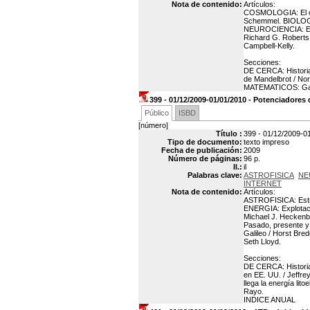
Nota de contenido:
Artículos:
COSMOLOGIA: El ori
Schemmel. BIOLOGIA
NEUROCIENCIA: El 
Richard G. Roberts
Campbell-Kelly.
Secciones:
DE CERCA: Historia
de Mandelbrot / No
MATEMATICOS: Gab
399 - 01/12/2009-01/01/2010 - Potenciadores d
Público
ISBD
[número]
Título :
399 - 01/12/2009-01
Tipo de documento:
texto impreso
Fecha de publicación:
2009
Número de páginas:
96 p.
Il.:
il
Palabras clave:
ASTROFISICA
NE
INTERNET
Nota de contenido:
Artículos:
ASTROFISICA: Estrel
ENERGIA: Explotaci
Michael J. Heckenbe
Pasado, presente y 
Galileo / Horst Br
Seth Lloyd.
Secciones:
DE CERCA: Historia
en EE. UU. / Jeffr
llega la energía li
Rayo.
INDICE ANUAL