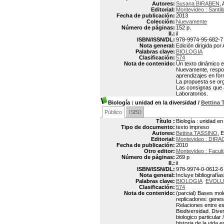
Autores:
Susana BIRABEN
, 
Editorial:
Montevideo : Santil
Fecha de publicación:
2013
Colección:
Nuevamente
Número de páginas:
152 p.
Il.:
il
ISBN/ISSN/DL:
978-9974-95-682-7
Nota general:
Edición dirigida po
Palabras clave:
BIOLOGIA
Clasificación:
574
Nota de contenido:
Un texto dinámico e
Nuevamente, respond
aprendizajes en for
La propuesta se org
Las consignas que 
Laboratorios.
Biología
: unidad en la diversidad
/
Bettina
Público
ISBD
Título :
Biología : unidad en
Tipo de documento:
texto impreso
Autores:
Bettina TASSINO
, E
Editorial:
Montevideo : DIRA
Fecha de publicación:
2010
Otro editor:
Montevideo : Facul
Número de páginas:
269 p
Il.:
il
ISBN/ISSN/DL:
978-9974-0-0612-6
Nota general:
Incluye bibliografías
Palabras clave:
BIOLOGIA
EVOLU
Clasificación:
574
Nota de contenido:
(parcial) Bases mole
replicadores: genes
Relaciones entre est
Biodiversidad. Diver
biologico particular
historia de la vida 