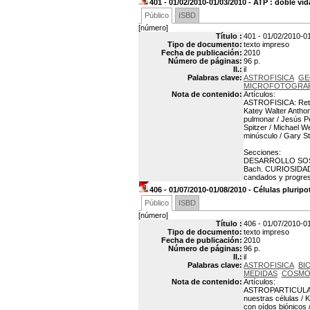
401 - 01/02/2010-01/03/2010 - ATP : doble vi
Público
ISBD
[número]
Título :
401 - 01/02/2010-01
Tipo de documento:
texto impreso
Fecha de publicación:
2010
Número de páginas:
96 p.
Il.:
il
Palabras clave:
ASTROFISICA
GE
MICROFOTOGRAF
Nota de contenido:
Artículos:
ASTROFISICA: Retr
Katey Walter Antho
pulmonar / Jesús P
Spitzer / Michael W
minúsculo / Gary St
Secciones:
DESARROLLO SOSTENI
Bach. CURIOSIDADE
candados y progres
406 - 01/07/2010-01/08/2010 - Células plurip
Público
ISBD
[número]
Título :
406 - 01/07/2010-01
Tipo de documento:
texto impreso
Fecha de publicación:
2010
Número de páginas:
96 p.
Il.:
il
Palabras clave:
ASTROFISICA
BI
MEDIDAS
COSMO
Nota de contenido:
Artículos:
ASTROPARTICULAS: N
nuestras células /
con oídos biónicos