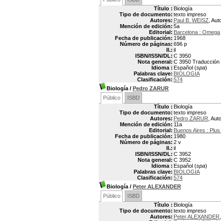
Título :
Biología
Tipo de documento:
texto impreso
Autores:
Paul B. WEISZ
, Aut
Mención de edición:
5a
Editorial:
Barcelona : Omega
Fecha de publicación:
1968
Número de páginas:
696 p
Il.:
il
ISBN/ISSN/DL:
C 3950
Nota general:
C 3950 Traducción po
Idioma :
Español (
spa
)
Palabras clave:
BIOLOGIA
Clasificación:
574
Biología
/
Pedro ZARUR
Público
ISBD
Título :
Biología
Tipo de documento:
texto impreso
Autores:
Pedro ZARUR
, Aut
Mención de edición:
11a
Editorial:
Buenos Aires : Plus 
Fecha de publicación:
1980
Número de páginas:
2 v
Il.:
il
ISBN/ISSN/DL:
C 3952
Nota general:
C 3952
Idioma :
Español (
spa
)
Palabras clave:
BIOLOGIA
Clasificación:
574
Biología
/
Peter ALEXANDER
Público
ISBD
Título :
Biología
Tipo de documento:
texto impreso
Autores:
Peter ALEXANDER