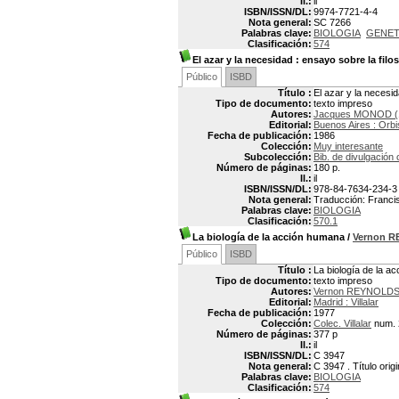
Il.:
il
ISBN/ISSN/DL:
9974-7721-4-4
Nota general:
SC 7266
Palabras clave:
BIOLOGIA
GENET
Clasificación:
574
El azar y la necesidad
: ensayo sobre la filo
Público
ISBD
Título :
El azar y la necesid
Tipo de documento:
texto impreso
Autores:
Jacques MONOD (
Editorial:
Buenos Aires : Orbi
Fecha de publicación:
1986
Colección:
Muy interesante
Subcolección:
Bib. de divulgación c
Número de páginas:
180 p.
Il.:
il
ISBN/ISSN/DL:
978-84-7634-234-3
Nota general:
Traducción: Francisc
Palabras clave:
BIOLOGIA
Clasificación:
570.1
La biología de la acción humana
/
Vernon 
Público
ISBD
Título :
La biología de la a
Tipo de documento:
texto impreso
Autores:
Vernon REYNOLD
Editorial:
Madrid : Villalar
Fecha de publicación:
1977
Colección:
Colec. Villalar
num. 
Número de páginas:
377 p
Il.:
il
ISBN/ISSN/DL:
C 3947
Nota general:
C 3947 . Título orig
Palabras clave:
BIOLOGIA
Clasificación:
574