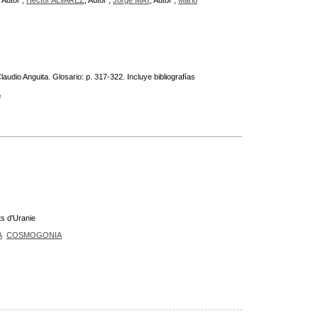
, Autor ;
Héctor ALVAREZ
, Autor ;
Jorge MAY
, Autor ;
Mario
dio Anguita. Glosario: p. 317-322. Incluye bibliografías
A
ts d'Uranie
A
COSMOGONIA