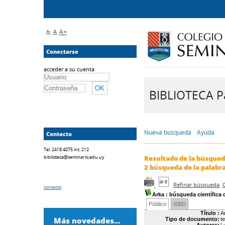
A-
A
A+
Conectarse
acceder a su cuenta
BIBLIOTECA Pa
Nueva búsqueda
Ayuda
Contacto
Tel. 2418 4075 int. 212
biblioteca@seminario.edu.uy
Resultado de la búsque
2
búsqueda de la palabr
Refinar búsqueda
contacto
Arka
: búsqueda científica d
Público
ISBD
Título :
A
Más novedades...
Tipo de documento:
t