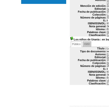
Autores:
L
O
Mención de edición:
2
Editorial:
S
Fecha de publicación:
1
Colección:
C
Número de páginas:
3
Il.:
il
ISBN/ISSN/DL:
9
Nota general:
S
Idioma :
E
Palabras clave:
B
Clasificación:
5
Los niños de Urania
: en bu
Público
ISBD
Título :
L
Tipo de documento:
t
Autores:
E
Editorial:
B
Fecha de publicación:
1
Colección:
Bi
Número de páginas:
20
Il.:
il
ISBN/ISSN/DL:
9
Nota general:
S
Idioma :
E
Palabras clave:
V
Clasificación:
5