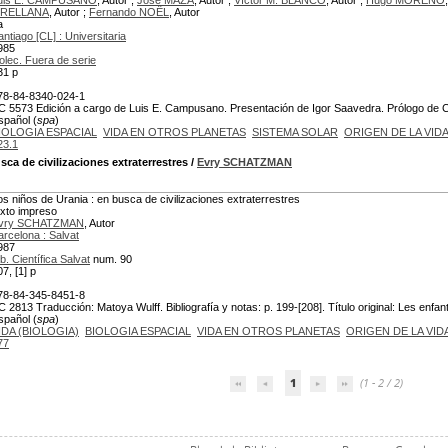
uis E. CAMPUSANO
, Autor ;
José MAZA
, Autor ;
Víctor M. BLANCO
, Autor ;
Hugo MORENO
RELLANA
, Autor ;
Fernando NOËL
, Autor
a
antiago [CL] : Universitaria
985
olec. Fuera de serie
31 p
78-84-8340-024-1
C 5573 Edición a cargo de Luis E. Campusano. Presentación de Igor Saavedra. Prólogo de Clau
spañol (
spa
)
IOLOGIA ESPACIAL
VIDA EN OTROS PLANETAS
SISTEMA SOLAR
ORIGEN DE LA VID
23.1
sca de civilizaciones extraterrestres
/
Evry SCHATZMAN
os niños de Urania : en busca de civilizaciones extraterrestres
exto impreso
vry SCHATZMAN
, Autor
arcelona : Salvat
987
b. Científica Salvat
num. 90
7, [1] p
78-84-345-8451-8
C 2813 Traducción: Matoya Wulff. Bibliografía y notas: p. 199-[208]. Título original: Les enfan
spañol (
spa
)
IDA (BIOLOGIA)
BIOLOGIA ESPACIAL
VIDA EN OTROS PLANETAS
ORIGEN DE LA VID
77
1
(1 - 2 / 2)