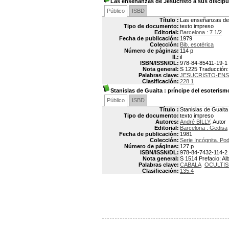
Las enseñanzas de Jesucristo a sus discípu
Público
ISBD
Título :
Las enseñanzas de J
Tipo de documento:
texto impreso
Editorial:
Barcelona : 7 1/2
Fecha de publicación:
1979
Colección:
Bib. esotérica
Número de páginas:
114 p
Il.:
il
ISBN/ISSN/DL:
978-84-85411-19-1
Nota general:
S 1225 Traducción: 
Palabras clave:
JESUCRISTO-EN
Clasificación:
228.1
Stanislas de Guaita
: príncipe del esoterism
Público
ISBD
Título :
Stanislas de Guaita 
Tipo de documento:
texto impreso
Autores:
André BILLY
, Autor
Editorial:
Barcelona : Gedisa
Fecha de publicación:
1981
Colección:
Serie Incógnita. Pod
Número de páginas:
127 p
ISBN/ISSN/DL:
978-84-7432-114-2
Nota general:
S 1514 Prefacio: Al
Palabras clave:
CABALA
OCULTI
Clasificación:
135.4