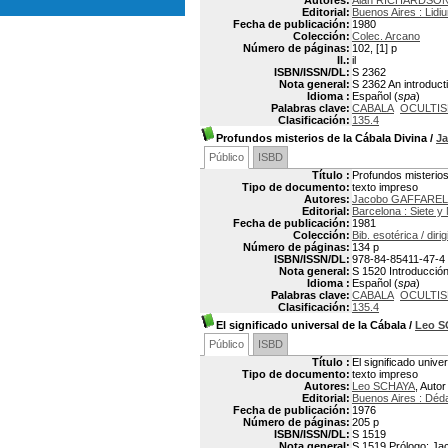
Autores:
Alan RICHARDSO
Editorial:
Buenos Aires : Lidi
Fecha de publicación:
1980
Colección:
Colec. Arcano
Número de páginas:
102, [1] p
Il.:
il
ISBN/ISSN/DL:
S 2362
Nota general:
S 2362 An introducti
Idioma :
Español (
spa
)
Palabras clave:
CABALA
OCULTI
Clasificación:
135.4
Profundos misterios de la Cábala Divina
/
J
Público
ISBD
Título :
Profundos misterios
Tipo de documento:
texto impreso
Autores:
Jacobo GAFFAREL
Editorial:
Barcelona : Siete y
Fecha de publicación:
1981
Colección:
Bib. esotérica / diri
Número de páginas:
134 p
ISBN/ISSN/DL:
978-84-85411-47-4
Nota general:
S 1520 Introducción,
Idioma :
Español (
spa
)
Palabras clave:
CABALA
OCULTI
Clasificación:
135.4
El significado universal de la Cábala
/
Leo 
Público
ISBD
Título :
El significado unive
Tipo de documento:
texto impreso
Autores:
Leo SCHAYA
, Autor
Editorial:
Buenos Aires : Déd
Fecha de publicación:
1976
Número de páginas:
205 p
ISBN/ISSN/DL:
S 1519
Nota general:
S 1519 Prólogo: Ja