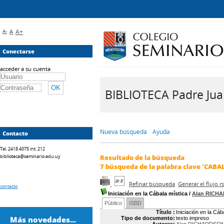
A-
A
A+
Conectarse
acceder a su cuenta
BIBLIOTECA Padre Juan 
Nueva búsqueda
Ayuda
Contacto
Tel. 2418 4075 int. 212
biblioteca@seminario.edu.uy
Resultado de la búsqueda
7
búsqueda de la palabra clave
'CABA
Refinar búsqueda
Generar el flujo 
contacto
Iniciación en la Cábala mística
/
Alan RICH
Público
ISBD
Título :
Iniciación en la Cáb
Más novedades...
Tipo de documento:
texto impreso