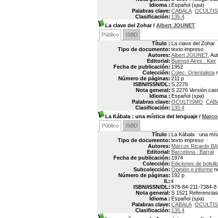
Idioma :
Español (
spa
)
Palabras clave:
CABALA
OCULTI
Clasificación:
135.4
La clave del Zohar
/
Albert JOUNET
Público
ISBD
Título :
La clave del Zohar
Tipo de documento:
texto impreso
Autores:
Albert JOUNET
, Au
Editorial:
Buenos Aires : Kier
Fecha de publicación:
1952
Colección:
Colec. Orientalista
n
Número de páginas:
211 p
ISBN/ISSN/DL:
S 2276
Nota general:
S 2276 Versión cast
Idioma :
Español (
spa
)
Palabras clave:
OCULTISMO
CAB
Clasificación:
135.4
La Kábala
: una mística del lenguaje
/
Marco
Público
ISBD
Título :
La Kábala : una mís
Tipo de documento:
texto impreso
Autores:
Marcos Ricardo B
Editorial:
Barcelona : Barral
Fecha de publicación:
1974
Colección:
Ediciones de bolsill
Subcolección:
Opinión e informe
n
Número de páginas:
192 p
Il.:
il
ISBN/ISSN/DL:
978-84-211-7384-8
Nota general:
S 1521 Referencias 
Idioma :
Español (
spa
)
Palabras clave:
CABALA
OCULTI
Clasificación:
135.4