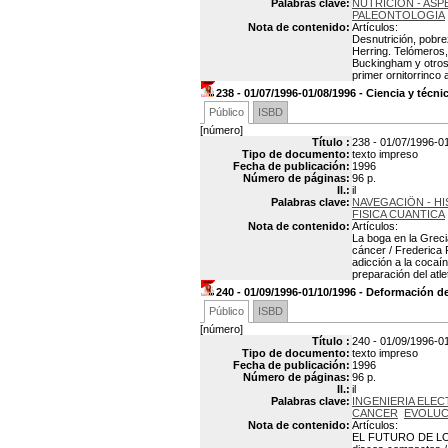
Palabras clave:
NUTRICION - AS
PALEONTOLOGIA
Nota de contenido:
Artículos:
Desnutrición, pobrez
Herring. Telómeros,
Buckingham y otros. 
primer ornitorrinc
238 - 01/07/1996-01/08/1996 - Ciencia y técni
Público
ISBD
[número]
Título :
238 - 01/07/1996-01
Tipo de documento:
texto impreso
Fecha de publicación:
1996
Número de páginas:
96 p.
Il.:
il
Palabras clave:
NAVEGACIÖN - HI
FISICA CUANTICA
Nota de contenido:
Artículos:
La boga en la Grecia
cáncer / Frederica 
adicción a la cocaín
preparación del atle
240 - 01/09/1996-01/10/1996 - Deformación d
Público
ISBD
[número]
Título :
240 - 01/09/1996-01
Tipo de documento:
texto impreso
Fecha de publicación:
1996
Número de páginas:
96 p.
Il.:
il
Palabras clave:
INGENIERIA ELE
CANCER
EVOLUC
Nota de contenido:
Artículos:
EL FUTURO DE LOS 