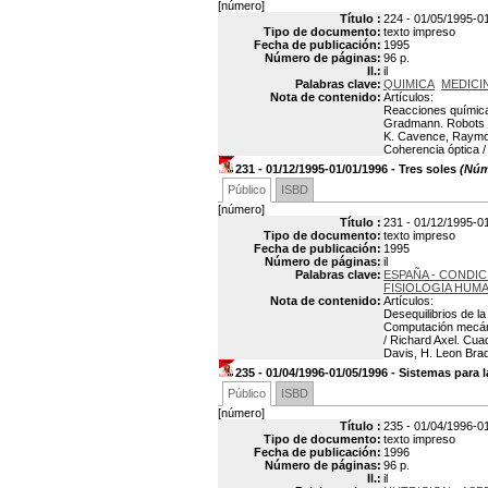
[número]
Título :
224 - 01/05/1995-0
Tipo de documento:
texto impreso
Fecha de publicación:
1995
Número de páginas:
96 p.
Il.:
il
Palabras clave:
QUIMICA
MEDICIN
Nota de contenido:
Artículos:
Reacciones química
Gradmann. Robots de
K. Cavence, Raymond
Coherencia óptica /
231 - 01/12/1995-01/01/1996 - Tres soles
(Núme
Público
ISBD
[número]
Título :
231 - 01/12/1995-01
Tipo de documento:
texto impreso
Fecha de publicación:
1995
Número de páginas:
il
Palabras clave:
ESPAÑA - CONDI
FISIOLOGIA HUM
Nota de contenido:
Artículos:
Desequilibrios de l
Computación mecánic
/ Richard Axel. Cu
Davis, H. Leon Brad
235 - 01/04/1996-01/05/1996 - Sistemas para 
Público
ISBD
[número]
Título :
235 - 01/04/1996-01
Tipo de documento:
texto impreso
Fecha de publicación:
1996
Número de páginas:
96 p.
Il.:
il