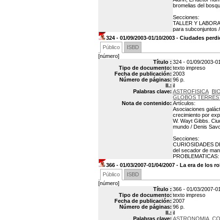
bromelias del bosque
Secciones:
TALLER Y LABORATO
para subconjuntos 
324 - 01/09/2003-01/10/2003 - Ciudades perdi
Público
ISBD
[número]
Título :
324 - 01/09/2003-01
Tipo de documento:
texto impreso
Fecha de publicación:
2003
Número de páginas:
96 p.
Il.:
il
Palabras clave:
ASTROFISICA
BI
GLOBOS TERRES
Nota de contenido:
Artículos:
Asociaciones galáct
crecimiento por exp
W. Wayt Gibbs. Ciu
mundo / Denis Savoi
Secciones:
CURIOSIDADES DE LA
del secador de man
PROBLEMATICAS: Esp
366 - 01/03/2007-01/04/2007 - La era de los r
Público
ISBD
[número]
Título :
366 - 01/03/2007-01
Tipo de documento:
texto impreso
Fecha de publicación:
2007
Número de páginas:
96 p.
Il.:
il
Palabras clave:
ASTRONOMIA
CO