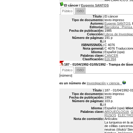
MATEMATICOS: Juego
El cáncer
/
Eugenio SANTOS
Público
ISBD
Título :
El cáncer
Tipo de documento:
texto impreso
Autores:
Eugenio SANTOS
, 
Editorial:
Barcelona : Prensa 
Fecha de publicación:
1985
Colección:
Libros de Investiga
Número de páginas:
191 p
Il.:
il
ISBN/ISSN/DL:
C 4076
Nota general:
C 4076 Traduccione
Idioma :
Español (
spa
)
Palabras clave:
CANCER
Clasificación:
616.994
187 - 01/04/1992-01/05/1992 - Trampa de láse
Público
ISBD
[número]
es un número de
Investigación y ciencia
Título :
187 - 01/04/1992-0
Tipo de documento:
texto impreso
Fecha de publicación:
1992
Número de páginas:
103 p.
Il.:
il
Idioma :
Español (
spa
)
Idio
Palabras clave:
ARQUEOLOGIA
G
RUSOS
ELECTRO
Nota de contenido:
Artículos:
La turquesa en la a
de célilas canceros
neutras (título)/ S