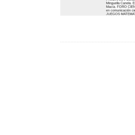
Minguella Canela. E
Macía. FORO CIENTI
en comunicación cie
JUEGOS MATEMATICOS