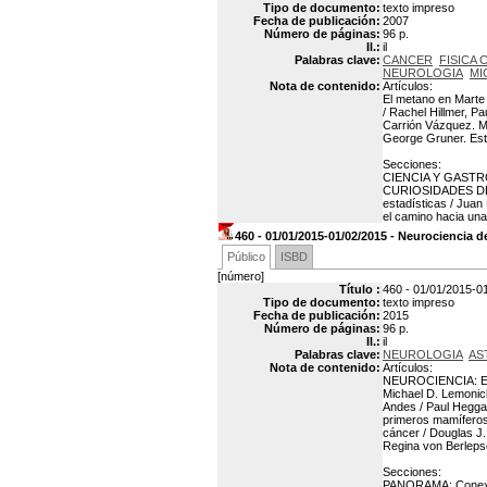
Tipo de documento:
texto impreso
Fecha de publicación:
2007
Número de páginas:
96 p.
Il.:
il
Palabras clave:
CANCER
FISICA 
NEUROLOGIA
MI
Nota de contenido:
Artículos:
El metano en Marte 
/ Rachel Hillmer, P
Carrión Vázquez. M
George Gruner. Esta
Secciones:
CIENCIA Y GASTRONO
CURIOSIDADES DE L
estadísticas / Ju
el camino hacia una
460 - 01/01/2015-01/02/2015 - Neurociencia d
Público
ISBD
[número]
Título :
460 - 01/01/2015-01
Tipo de documento:
texto impreso
Fecha de publicación:
2015
Número de páginas:
96 p.
Il.:
il
Palabras clave:
NEUROLOGIA
AS
Nota de contenido:
Artículos:
NEUROCIENCIA: En el
Michael D. Lemonic
Andes / Paul Hegg
primeros mamíferos
cáncer / Douglas J
Regina von Berleps
Secciones:
PANORAMA: Conexion