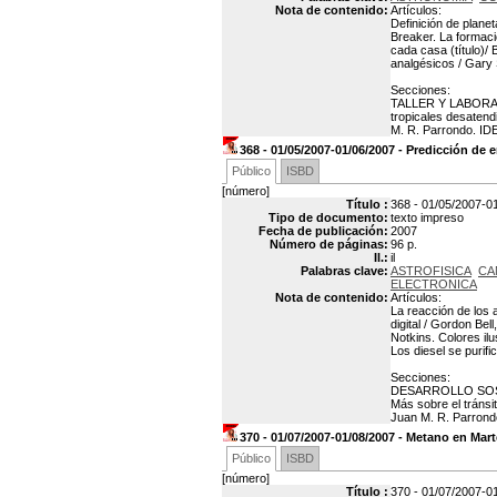
Nota de contenido:
Artículos:
Definición de planet
Breaker. La formació
cada casa (título)/ 
analgésicos / Gary 
Secciones:
TALLER Y LABORAT
tropicales desaten
M. R. Parrondo. ID
368 - 01/05/2007-01/06/2007 - Predicción de
Público
ISBD
[número]
Título :
368 - 01/05/2007-0
Tipo de documento:
texto impreso
Fecha de publicación:
2007
Número de páginas:
96 p.
Il.:
il
Palabras clave:
ASTROFISICA
CA
ELECTRONICA
Nota de contenido:
Artículos:
La reacción de los 
digital / Gordon Be
Notkins. Colores ilu
Los diesel se purif
Secciones:
DESARROLLO SOSTEN
Más sobre el tráns
Juan M. R. Parrondo
370 - 01/07/2007-01/08/2007 - Metano en Mart
Público
ISBD
[número]
Título :
370 - 01/07/2007-0