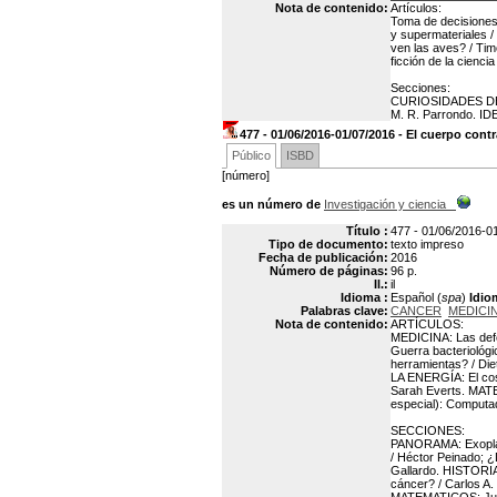
Nota de contenido:
Artículos:
Toma de decisiones 
y supermateriales /
ven las aves? / Tim
ficción de la cienc
Secciones:
CURIOSIDADES DE LA
M. R. Parrondo. ID
477 - 01/06/2016-01/07/2016 - El cuerpo contr
Público
ISBD
[número]
es un número de
Investigación y ciencia
Título :
477 - 01/06/2016-01
Tipo de documento:
texto impreso
Fecha de publicación:
2016
Número de páginas:
96 p.
Il.:
il
Idioma :
Español (
spa
)
Idio
Palabras clave:
CANCER
MEDICI
Nota de contenido:
ARTÍCULOS:
MEDICINA: Las defen
Guerra bacteriológ
herramientas? / Di
LA ENERGÍA: El cost
Sarah Everts. MATE
especial): Computado
SECCIONES:
PANORAMA: Exoplanet
/ Héctor Peinado; ¿
Gallardo. HISTORIA
cáncer? / Carlos 