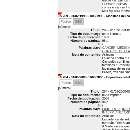
discos compactos / 
/ Florian Coulmas. 
contra el cáncer / 
Max Aguilera-Hellwe
269 - 01/02/1999-01/03/1999 - Maestros del c
Público
ISBD
[número]
Título :
269 - 01/02/1999-01
Tipo de documento:
texto impreso
Fecha de publicación:
1999
Número de páginas:
96 p.
Il.:
il
Palabras clave:
CANCER
MEDICI
CONTROL DE PLAG
Nota de contenido:
Artículos:
La lucha contra el c
Clonación con fines 
fotónicos / Francis
las plagas de insect
Brown, Yoichiro Na
284 - 01/05/2000-01/06/2000 - Enjambres inte
Público
ISBD
[número]
Título :
284 - 01/05/2000-01
Tipo de documento:
texto impreso
Fecha de publicación:
2000
Número de páginas:
96 p.
Il.:
il
Palabras clave:
FISIOLOGIA
INF
INTERPLANETARI
Nota de contenido:
Artículos:
La cadencia del rel
huracán / Tim Bear
A Marte sin escalas
Aldrin; El factor h