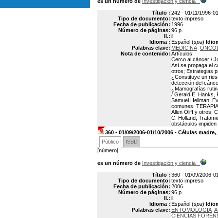
es un número de
Investigación y ciencia
Título :
242 - 01/11/1996-01
Tipo de documento:
texto impreso
Fecha de publicación:
1996
Número de páginas:
96 p.
Il.:
il
Idioma :
Español (
spa
)
Idio
Palabras clave:
MEDICINA
ONCO
Nota de contenido:
Artículos:
Cerco al cáncer /
Así se propaga el 
otros; Estrategias p
¿Constituye un rie
detección del cánce
¿Mamografías rutina
/ Gerald E. Hanks,
Samuel Hellman, Ev
comunes. TERAPIAS 
Allen Oliff y otro
C. Holland; Tratami
obstáculos impiden 
360 - 01/09/2006-01/10/2006 - Células madre,
Público
ISBD
[número]
es un número de
Investigación y ciencia
Título :
360 - 01/09/2006-0
Tipo de documento:
texto impreso
Fecha de publicación:
2006
Número de páginas:
96 p.
Il.:
il
Idioma :
Español (
spa
)
Idio
Palabras clave:
ENTOMOLOGIA
A
CIENCIAS FOREN