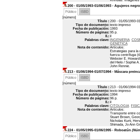
Krimbas. Imágenes 
200 - 01/05/1993-01/06/1993 - Agujeros negr
Público
ISBD
[número]
Título :
200 - 01/05/1993-0
Tipo de documento:
texto impreso
Fecha de publicación:
1993
Número de páginas:
95 p.
Il.:
il
Palabras clave:
INGENIERIA
COS
GENETICA
Nota de contenido:
Artículos:
Estrategias para la
fuerza centrífuga (
Webster E. Howard. 
del Hielo / Sophie 
John Rennie.
213 - 01/06/1994-01/07/1994 - Máscara preinc
Público
ISBD
[número]
Título :
213 - 01/06/1994-0
Tipo de documento:
texto impreso
Fecha de publicación:
1994
Número de páginas:
96 p.
Il.:
il
Palabras clave:
CITOLOGIA
FISI
Nota de contenido:
Artículos:
Transporte entre co
Stuart Brown, Georg
Nicholas Kurti, Her
Shimada, Jo Ann Gri
224 - 01/05/1995-01/06/1995 - Roboatún
(Núme
Público
ISBD