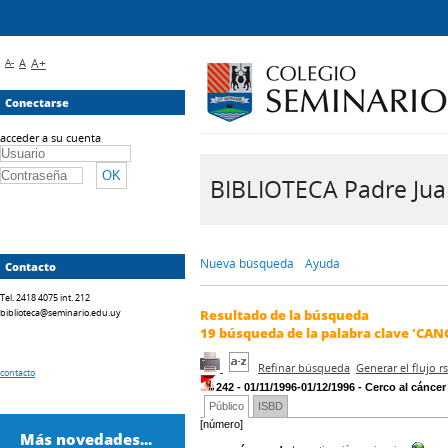
A-
A
A+
Conectarse
acceder a su cuenta
BIBLIOTECA Padre Juan 
Nueva búsqueda
Ayuda
Contacto
Tel. 2418 4075 int. 212
biblioteca@seminario.edu.uy
Resultado de la búsqueda
19
búsqueda de la palabra clave
'CAN
Refinar búsqueda
Generar el flujo 
contacto
242 - 01/11/1996-01/12/1996 - Cerco al cánce
Público
ISBD
[número]
Más novedades...