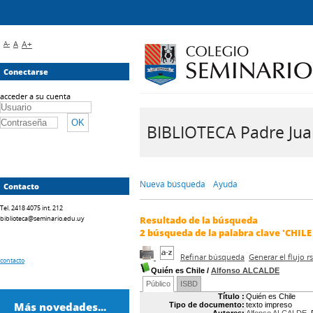
A-
A
A+
Conectarse
acceder a su cuenta
BIBLIOTECA Padre Juan 
Nueva búsqueda
Ayuda
Contacto
Tel. 2418 4075 int. 212
biblioteca@seminario.edu.uy
Resultado de la búsqueda
2
búsqueda de la palabra clave
'CHILE
Refinar búsqueda
Generar el flujo 
contacto
Quién es Chile
/
Alfonso ALCALDE
Público
ISBD
Título :
Quién es Chile
Más novedades...
Tipo de documento:
texto impreso