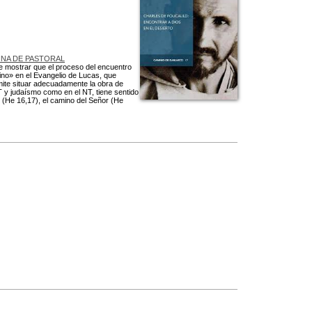
INA DE PASTORAL
de mostrar que el proceso del encuentro
no» en el Evangelio de Lucas, que
mite situar adecuadamente la obra de
 AT y judaísmo como en el NT, tiene sentido
n (He 16,17), el camino del Señor (He