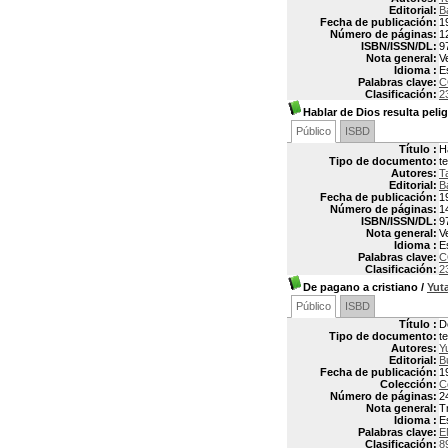
Editorial:
B
Fecha de publicación:
1
Número de páginas:
1
ISBN/ISSN/DL:
9
Nota general:
V
Idioma :
E
Palabras clave:
C
Clasificación:
2
Hablar de Dios resulta peli
Público
ISBD
Título :
H
Tipo de documento:
t
Autores:
T
Editorial:
B
Fecha de publicación:
1
Número de páginas:
1
ISBN/ISSN/DL:
9
Nota general:
V
Idioma :
E
Palabras clave:
C
Clasificación:
2
De pagano a cristiano
/
Yut
Público
ISBD
Título :
D
Tipo de documento:
t
Autores:
Y
Editorial:
B
Fecha de publicación:
1
Colección:
C
Número de páginas:
2
Nota general:
T
Idioma :
E
Palabras clave:
E
Clasificación:
8