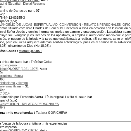
osé Luis VÁZQUEZ BORAU
, Autor
adrid [España] : Digital Reasons
019
amino de Damasco
num. 07
52 p.
78-84-12-03155-3
spañol (
spa
)
VANGELIO DE LUCAS
ESPIRITUALIAD
CONVERSION - RELATOS PERSONALES
OFIC
emos titulado este libro Charles de Foucauld, Encontrar a Dios en desierto con la intención 
on el Señor Jesús y con los hermanos implica un camino y una conversión. La palabra «cami
ncluye su Evangelio y los Hechos de los apóstoles, la emplea el autor como medio que le per
esús, el puesto de la Iglesia y la tarea que está llamada a realizar. «El concepto, tanto en el
tico, pero en Lucas adquiere además sentido soteriológico, pues es el camino de la salvació
8,25), el camino de Dios (He 18,26)»
èse Collas
/
Michel QUOIST
a chica del saxo-bar : Thérèse Collas
exto impreso
ichel QUOIST (1921-1997)
, Autor
2a
arcelona : Estela
968
ristianismo y tiempo
erie amarilla
num. 31
50 p
C 5814
raducción por Fernando Sierra. Título original: La fille du saxo-bar
spañol (
spa
)
ONVERSION - RELATOS PERSONALES
39.9
iana
: mis experiencias
/
Tatiana GORICHEVA
a fuerza de la locura cristiana : mis experiencias
exto impreso
atiana GORICHEVA (1947-)
, Autor