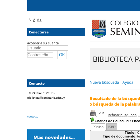
A-
A
A+
Conectarse
acceder a su cuenta
BIBLIOTECA Pa
Nueva búsqueda
Ayuda
Contacto
Tel. 2418 4075 int. 212
biblioteca@seminario.edu.uy
Resultado de la búsque
5
búsqueda de la palabr
Refinar búsqueda
contacto
Charles de Foucauld : Encon
Público
ISBD
Título :
C
Más novedades...
Tipo de documento:
t