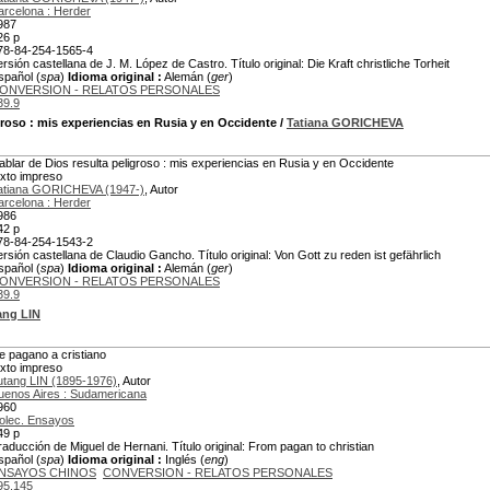
arcelona : Herder
987
26 p
78-84-254-1565-4
ersión castellana de J. M. López de Castro. Título original: Die Kraft christliche Torheit
spañol (
spa
)
Idioma original :
Alemán (
ger
)
ONVERSION - RELATOS PERSONALES
39.9
groso
: mis experiencias en Rusia y en Occidente
/
Tatiana GORICHEVA
ablar de Dios resulta peligroso : mis experiencias en Rusia y en Occidente
exto impreso
atiana GORICHEVA (1947-)
, Autor
arcelona : Herder
986
42 p
78-84-254-1543-2
ersión castellana de Claudio Gancho. Título original: Von Gott zu reden ist gefährlich
spañol (
spa
)
Idioma original :
Alemán (
ger
)
ONVERSION - RELATOS PERSONALES
39.9
ang LIN
e pagano a cristiano
exto impreso
utang LIN (1895-1976)
, Autor
uenos Aires : Sudamericana
960
olec. Ensayos
49 p
raducción de Miguel de Hernani. Título original: From pagan to christian
spañol (
spa
)
Idioma original :
Inglés (
eng
)
NSAYOS CHINOS
CONVERSION - RELATOS PERSONALES
95.145