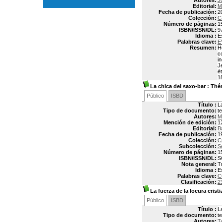
Autores:
J
Editorial:
M
Fecha de publicación:
2
Colección:
C
Número de páginas:
1
ISBN/ISSN/DL:
9
Idioma :
E
Palabras clave:
E
Resumen:
H
c
i
J
é
1
La chica del saxo-bar
: Thér
Público
ISBD
Título :
L
Tipo de documento:
t
Autores:
M
Mención de edición:
1
Editorial:
B
Fecha de publicación:
1
Colección:
C
Subcolección:
S
Número de páginas:
1
ISBN/ISSN/DL:
S
Nota general:
T
Idioma :
E
Palabras clave:
C
Clasificación:
2
La fuerza de la locura crist
Público
ISBD
Título :
L
Tipo de documento:
t
Autores:
T