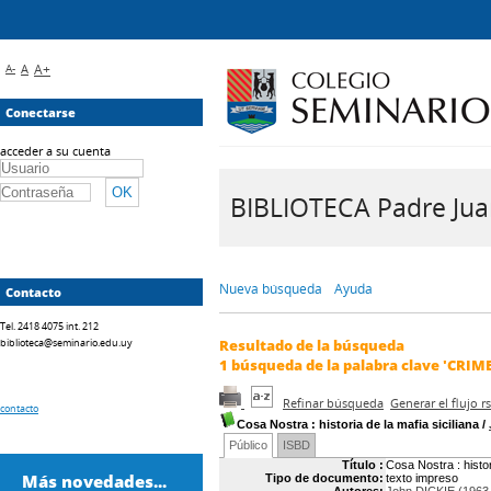
A-
A
A+
Conectarse
acceder a su cuenta
BIBLIOTECA Padre Juan 
Nueva búsqueda
Ayuda
Contacto
Tel. 2418 4075 int. 212
biblioteca@seminario.edu.uy
Resultado de la búsqueda
1
búsqueda de la palabra clave
'CRIME
Refinar búsqueda
Generar el flujo 
contacto
Cosa Nostra
: historia de la mafia siciliana
/
Público
ISBD
Título :
Cosa Nostra : histor
Más novedades...
Tipo de documento:
texto impreso