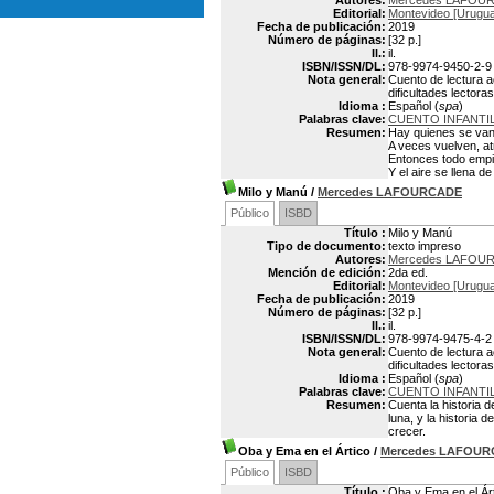
Autores:
Mercedes LAFOU
Editorial:
Montevideo [Uruguay
Fecha de publicación:
2019
Número de páginas:
[32 p.]
Il.:
il.
ISBN/ISSN/DL:
978-9974-9450-2-9
Nota general:
Cuento de lectura a
dificultades lectora
Idioma :
Español (
spa
)
Palabras clave:
CUENTO INFANTI
Resumen:
Hay quienes se van
A veces vuelven, at
Entonces todo empi
Y el aire se llena d
Milo y Manú
/
Mercedes LAFOURCADE
Público
ISBD
Título :
Milo y Manú
Tipo de documento:
texto impreso
Autores:
Mercedes LAFOU
Mención de edición:
2da ed.
Editorial:
Montevideo [Uruguay
Fecha de publicación:
2019
Número de páginas:
[32 p.]
Il.:
il.
ISBN/ISSN/DL:
978-9974-9475-4-2
Nota general:
Cuento de lectura a
dificultades lectora
Idioma :
Español (
spa
)
Palabras clave:
CUENTO INFANTI
Resumen:
Cuenta la historia 
luna, y la historia
crecer.
Oba y Ema en el Ártico
/
Mercedes LAFOU
Público
ISBD
Título :
Oba y Ema en el Ár