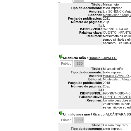
Título :
Matsumoto
Tipo de documento:
texto impreso
Autores:
Lía SCHENCK
, Aut
Editorial:
Montevideo : Alfagu
Fecha de publicación:
2021
Número de páginas:
20 p.
Il.:
il.
ISBN/ISSN/DL:
978-99156-64378--
Palabras clave:
CUENTO INFANTI
Resumen:
Matsumoto es un lu
tiempo simboliza el 
asombro... es una in
Mi abuelo niño
/
Horacio CAVALLO
Público
ISBD
Título :
Mi abuelo niño
Tipo de documento:
texto impreso
Autores:
Horacio CAVALLO
,
Editorial:
Montevideo : Alfagu
Fecha de publicación:
2018
Número de páginas:
20 p.
Il.:
il.
ISBN/ISSN/DL:
978-9974-8885-4-8
Palabras clave:
CUENTO INFANTI
Resumen:
Un niño descubre un
ve diferente: la col
es un niño de su e
Un niño muy raro
/
Ricardo ALCÁNTARA S
Público
ISBD
Título :
Un niño muy raro
Tipo de documento:
texto impreso