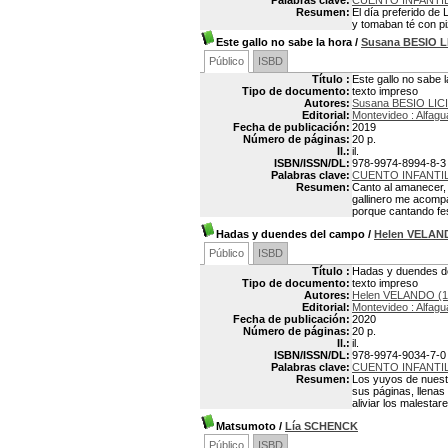
Palabras clave:
CUENTO INFANTI
Resumen:
El día preferido de 
y tomaban té con p
Este gallo no sabe la hora
/
Susana BESIO L
Público
ISBD
Título :
Este gallo no sabe 
Tipo de documento:
texto impreso
Autores:
Susana BESIO LIC
Editorial:
Montevideo : Alfagu
Fecha de publicación:
2019
Número de páginas:
20 p.
Il.:
il.
ISBN/ISSN/DL:
978-9974-8994-8-3
Palabras clave:
CUENTO INFANTI
Resumen:
Canto al amanecer, 
gallinero me acompa
porque cantando fes
Hadas y duendes del campo
/
Helen VELAN
Público
ISBD
Título :
Hadas y duendes d
Tipo de documento:
texto impreso
Autores:
Helen VELANDO (1
Editorial:
Montevideo : Alfagu
Fecha de publicación:
2020
Número de páginas:
20 p.
Il.:
il.
ISBN/ISSN/DL:
978-9974-9034-7-0
Palabras clave:
CUENTO INFANTI
Resumen:
Los yuyos de nuestr
sus páginas, llenas
aliviar los malesta
Matsumoto
/
Lía SCHENCK
Público
ISBD