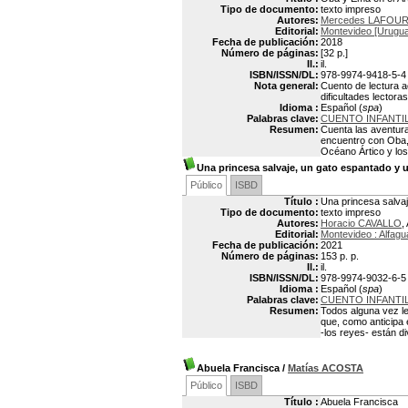
Tipo de documento:
texto impreso
Autores:
Mercedes LAFOU
Editorial:
Montevideo [Uruguay
Fecha de publicación:
2018
Número de páginas:
[32 p.]
Il.:
il.
ISBN/ISSN/DL:
978-9974-9418-5-4
Nota general:
Cuento de lectura a
dificultades lectora
Idioma :
Español (
spa
)
Palabras clave:
CUENTO INFANTI
Resumen:
Cuenta las aventura
encuentro con Oba, u
Océano Ártico y los
Una princesa salvaje, un gato espantado y 
Público
ISBD
Título :
Una princesa salvaj
Tipo de documento:
texto impreso
Autores:
Horacio CAVALLO
,
Editorial:
Montevideo : Alfagu
Fecha de publicación:
2021
Número de páginas:
153 p. p.
Il.:
il.
ISBN/ISSN/DL:
978-9974-9032-6-5
Idioma :
Español (
spa
)
Palabras clave:
CUENTO INFANTI
Resumen:
Todos alguna vez l
que, como anticipa e
-los reyes- están d
Abuela Francisca
/
Matías ACOSTA
Público
ISBD
Título :
Abuela Francisca