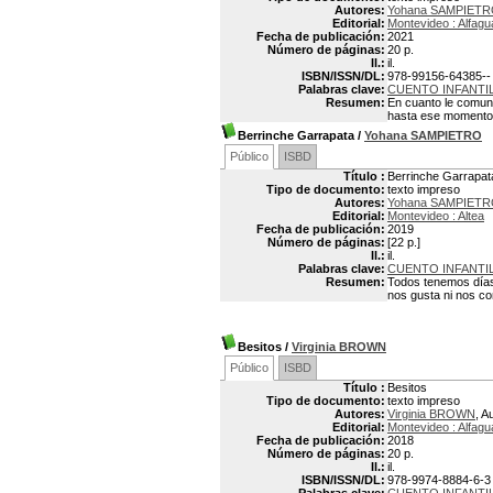
Autores:
Yohana SAMPIET
Editorial:
Montevideo : Alfagu
Fecha de publicación:
2021
Número de páginas:
20 p.
Il.:
il.
ISBN/ISSN/DL:
978-99156-64385--
Palabras clave:
CUENTO INFANTI
Resumen:
En cuanto le comunic
hasta ese momento.T
Berrinche Garrapata
/
Yohana SAMPIETRO
Público
ISBD
Título :
Berrinche Garrapat
Tipo de documento:
texto impreso
Autores:
Yohana SAMPIET
Editorial:
Montevideo : Altea
Fecha de publicación:
2019
Número de páginas:
[22 p.]
Il.:
il.
Palabras clave:
CUENTO INFANTI
Resumen:
Todos tenemos días 
nos gusta ni nos 
Besitos
/
Virginia BROWN
Público
ISBD
Título :
Besitos
Tipo de documento:
texto impreso
Autores:
Virginia BROWN
, A
Editorial:
Montevideo : Alfagu
Fecha de publicación:
2018
Número de páginas:
20 p.
Il.:
il.
ISBN/ISSN/DL:
978-9974-8884-6-3