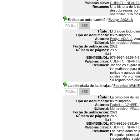
Palabras clave:
CUENTO INFANTI
Resumen:
Una historia de árb
descubriremos por q
sostenible. Y lo má
El día que todo cambió
/
Evelyn AIXALÀ
Público
ISBD
Título :
El día que todo cam
Tipo de documento:
texto impreso
Autores:
Evelyn AIXALÀ
, Aut
Editorial:
Montevideo [Uruguay
Fecha de publicación:
2021
Número de páginas:
29 p.
Il.:
il.
ISBN/ISSN/DL:
978-9974-9228-4-6
Palabras clave:
CUENTO INFANTI
Resumen:
Jacobo es el gallo d
las mañanas para de
pollitos y aunque si
iguales. Pero un día
Su llegada hará qu
La olimpíada de las brujas
/
Federico IVANI
Público
ISBD
Título :
La olimpíada de las
Tipo de documento:
texto impreso
Autores:
Federico IVANIER (
Editorial:
Montevideo : Alfagu
Fecha de publicación:
2021
Número de páginas:
28 p.
Il.:
il.
ISBN/ISSN/DL:
978-99156-59916--
Palabras clave:
CUENTO INFANTI
Resumen:
Las olimpíadas de l
El objetivo princip
insoportables, ruid