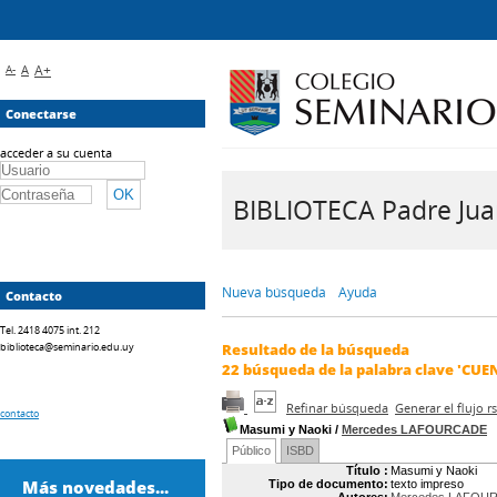
A-
A
A+
Conectarse
acceder a su cuenta
BIBLIOTECA Padre Juan 
Nueva búsqueda
Ayuda
Contacto
Tel. 2418 4075 int. 212
biblioteca@seminario.edu.uy
Resultado de la búsqueda
22
búsqueda de la palabra clave
'CUE
Refinar búsqueda
Generar el flujo 
contacto
Masumi y Naoki
/
Mercedes LAFOURCADE
Público
ISBD
Título :
Masumi y Naoki
Más novedades...
Tipo de documento:
texto impreso