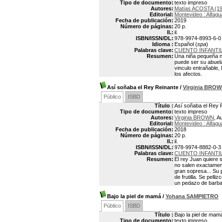
Tipo de documento:
texto impreso
Autores:
Matías ACOSTA (19
Editorial:
Montevideo : Alfagu
Fecha de publicación:
2019
Número de páginas:
20 p.
Il.:
il.
ISBN/ISSN/DL:
978-9974-8993-6-0
Idioma :
Español (
spa
)
Palabras clave:
CUENTO INFANTI
Resumen:
Una niña pequeña no
puede ser su abuela
vinculo entrañable,
los afectos.
Así soñaba el Rey Reinante
/
Virginia BRO
Público
ISBD
Título :
Así soñaba el Rey 
Tipo de documento:
texto impreso
Autores:
Virginia BROWN
, A
Editorial:
Montevideo : Alfagu
Fecha de publicación:
2018
Número de páginas:
20 p.
Il.:
il.
ISBN/ISSN/DL:
978-9974-8882-0-3
Palabras clave:
CUENTO INFANTI
Resumen:
El rey Juan quiere 
no salen exactament
gran sopresa... Su 
de frutilla. Se pell
un pedazo de barba
Bajo la piel de mamá
/
Yohana SAMPIETRO
Público
ISBD
Título :
Bajo la piel de mam
Tipo de documento:
texto impreso