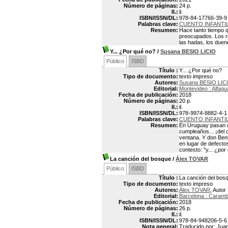
Número de páginas:
24 p.
Il.:
il.
ISBN/ISSN/DL:
978-84-17766-39-9
Palabras clave:
CUENTO INFANTI
Resumen:
Hace tanto tiempo q
preocupados. Los re
las hadas, los duen
Y... ¿Por qué no?
/
Susana BESIO LICIO
Público
ISBD
Título :
Y... ¿Por qué no?
Tipo de documento:
texto impreso
Autores:
Susana BESIO LIC
Editorial:
Montevideo : Alfagu
Fecha de publicación:
2018
Número de páginas:
20 p.
Il.:
il.
ISBN/ISSN/DL:
978-9974-8882-4-1
Palabras clave:
CUENTO INFANTI
Resumen:
En Uruguay pasan cos
cumpleaños... ¡del 
ventana. Y don Beni
en lugar de defect
contesto: "y... ¿por
La canción del bosque
/
Álex TOVAR
Público
ISBD
Título :
La canción del bos
Tipo de documento:
texto impreso
Autores:
Álex TOVAR
, Autor
Editorial:
Barcelona : Caram
Fecha de publicación:
2018
Número de páginas:
26 p.
Il.:
il.
ISBN/ISSN/DL:
978-84-948206-5-6
Nota general:
Traducido por: Juan