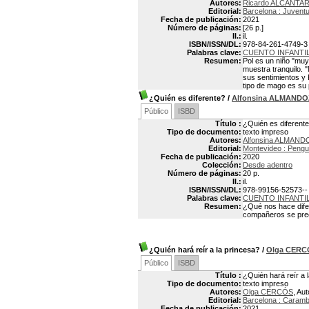
Autores:
Ricardo ALCÁNTAR
Editorial:
Barcelona : Juvent
Fecha de publicación:
2021
Número de páginas:
[26 p.]
Il.:
il.
ISBN/ISSN/DL:
978-84-261-4749-3
Palabras clave:
CUENTO INFANTI
Resumen:
Pol es un niño "muy
muestra tranquilo. 
sus sentimientos y
tipo de mago es su
¿Quién es diferente?
/
Alfonsina ALMANDO
Público
ISBD
Título :
¿Quién es diferent
Tipo de documento:
texto impreso
Autores:
Alfonsina ALMAND
Editorial:
Montevideo : Peng
Fecha de publicación:
2020
Colección:
Desde adentro
Número de páginas:
20 p.
Il.:
il.
ISBN/ISSN/DL:
978-99156-52573--
Palabras clave:
CUENTO INFANTI
Resumen:
¿Qué nos hace dife
compañeros se preoc
¿Quién hará reír a la princesa?
/
Olga CERC
Público
ISBD
Título :
¿Quién hará reír a 
Tipo de documento:
texto impreso
Autores:
Olga CERCÓS
, Aut
Editorial:
Barcelona : Caram
Fecha de publicación:
2021