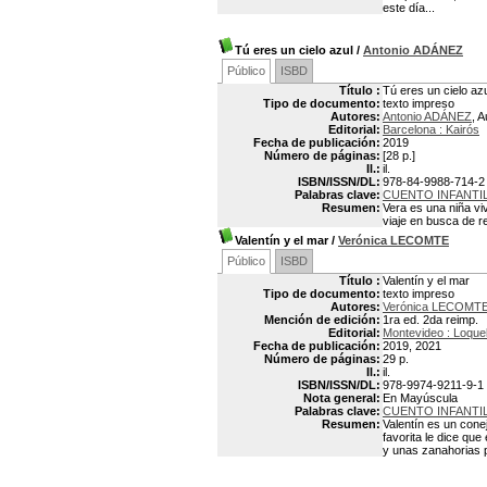
este día...
Tú eres un cielo azul
/
Antonio ADÁNEZ
Público
ISBD
Título :
Tú eres un cielo az
Tipo de documento:
texto impreso
Autores:
Antonio ADÁNEZ
, A
Editorial:
Barcelona : Kairós
Fecha de publicación:
2019
Número de páginas:
[28 p.]
Il.:
il.
ISBN/ISSN/DL:
978-84-9988-714-2
Palabras clave:
CUENTO INFANTI
Resumen:
Vera es una niña vi
viaje en busca de r
Valentín y el mar
/
Verónica LECOMTE
Público
ISBD
Título :
Valentín y el mar
Tipo de documento:
texto impreso
Autores:
Verónica LECOMT
Mención de edición:
1ra ed. 2da reimp.
Editorial:
Montevideo : Loque
Fecha de publicación:
2019, 2021
Número de páginas:
29 p.
Il.:
il.
ISBN/ISSN/DL:
978-9974-9211-9-1
Nota general:
En Mayúscula
Palabras clave:
CUENTO INFANTI
Resumen:
Valentín es un cone
favorita le dice que
y unas zanahorias p