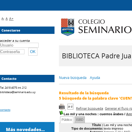
A-
A
A+
Conectarse
acceder a su cuenta
BIBLIOTECA Padre Juan 
Nueva búsqueda
Ayuda
Contacto
Tel. 2418 4075 int. 212
biblioteca@seminario.edu.uy
Resultado de la búsqueda
5
búsqueda de la palabra clave
'CUEN
Refinar búsqueda
Generar el flujo 
contacto
Las mil y una noches
: cuentos árabes
/
An
Público
ISBD
Título :
Las mil y una noch
Más novedades...
Tipo de documento:
texto impreso