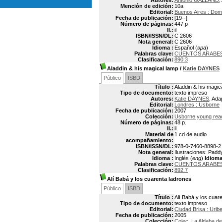
Autores:
Antonio GALLAND
,
Mención de edición:
10a
Editorial:
Buenos Aires : Dom
Fecha de publicación:
[19--]
Número de páginas:
447 p
Il.:
il
ISBN/ISSN/DL:
C 2606
Nota general:
C 2606
Idioma :
Español (
spa
)
Palabras clave:
CUENTOS ARABE
Clasificación:
890.3
Aladdin & his magical lamp
/
Katie DAYNES
Público
ISBD
Título :
Aladdin & his magic
Tipo de documento:
texto impreso
Autores:
Katie DAYNES
, Ada
Editorial:
Londres : Usborne
Fecha de publicación:
2007
Colección:
Usborne young rea
Número de páginas:
48 p.
Il.:
il.
Material de
1 cd de audio
acompañamiento:
ISBN/ISSN/DL:
978-0-7460-8898-2
Nota general:
Ilustraciones: Pad
Idioma :
Inglés (
eng
)
Idioma
Palabras clave:
CUENTOS ARABE
Clasificación:
892.7
Alí Babá y los cuarenta ladrones
Público
ISBD
Título :
Alí Babá y los cuar
Tipo de documento:
texto impreso
Editorial:
Ciudad Brisa : Uribe
Fecha de publicación:
2005
Colección:
Colec. La Aldaba d