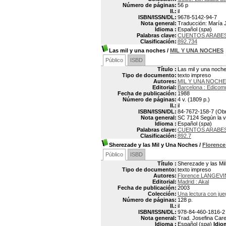
Número de páginas:
56 p
Il.:
il
ISBN/ISSN/DL:
9678-5142-94-7
Nota general:
Traducción: María Je
Idioma :
Español (
spa
)
Palabras clave:
CUENTOS ARABE
Clasificación:
892.734
Las mil y una noches
/
MIL Y UNA NOCHES
Público
ISBD
Título :
Las mil y una noch
Tipo de documento:
texto impreso
Autores:
MIL Y UNA NOCH
Editorial:
Barcelona : Edicom
Fecha de publicación:
1988
Número de páginas:
4 v. (1809 p.)
Il.:
il
ISBN/ISSN/DL:
84-7672-158-7 (Ob
Nota general:
SC 7124 Según la v
Idioma :
Español (
spa
)
Palabras clave:
CUENTOS ARABE
Clasificación:
892.7
Sherezade y las Mil y Una Noches
/
Florenc
Público
ISBD
Título :
Sherezade y las Mi
Tipo de documento:
texto impreso
Autores:
Florence LANGEVI
Editorial:
Madrid : Akal
Fecha de publicación:
2003
Colección:
Una lectura con jue
Número de páginas:
128 p.
Il.:
il
ISBN/ISSN/DL:
978-84-460-1816-2
Nota general:
Trad. Josefina Carea
Idioma :
Español (
spa
)
Idio