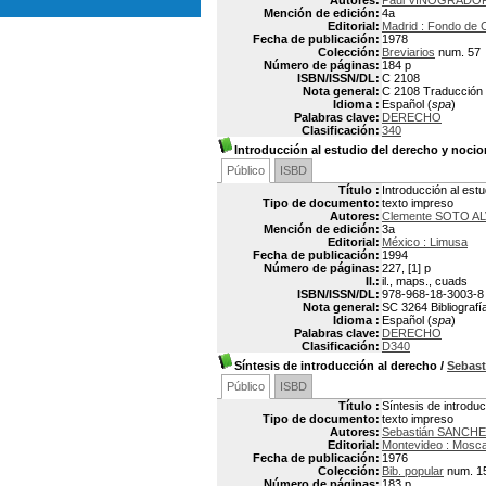
Autores:
Paul VINOGRADO
Mención de edición:
4a
Editorial:
Madrid : Fondo de 
Fecha de publicación:
1978
Colección:
Breviarios
num. 57
Número de páginas:
184 p
ISBN/ISSN/DL:
C 2108
Nota general:
C 2108 Traducción p
Idioma :
Español (
spa
)
Palabras clave:
DERECHO
Clasificación:
340
Introducción al estudio del derecho y nocio
Público
ISBD
Título :
Introducción al estu
Tipo de documento:
texto impreso
Autores:
Clemente SOTO A
Mención de edición:
3a
Editorial:
México : Limusa
Fecha de publicación:
1994
Número de páginas:
227, [1] p
Il.:
il., maps., cuads
ISBN/ISSN/DL:
978-968-18-3003-8
Nota general:
SC 3264 Bibliografí
Idioma :
Español (
spa
)
Palabras clave:
DERECHO
Clasificación:
D340
Síntesis de introducción al derecho
/
Sebas
Público
ISBD
Título :
Síntesis de introdu
Tipo de documento:
texto impreso
Autores:
Sebastián SANCH
Editorial:
Montevideo : Mosc
Fecha de publicación:
1976
Colección:
Bib. popular
num. 1
Número de páginas:
183 p