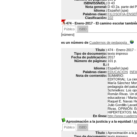
ISBN/ISSN/DL:
D 43
Nota general:
D 43 2a. parte del P
Idioma :
Español (
spa
)
Palabras clave:
FILOSOFIA-ENS
Clasificación:
102
474 - Enero-2017 - El camino escolar tambi
Público
ISBD
[número]
es un número de
Cuadernos de pedagogía
Título :
474 - Enero-2017 -
Tipo de documento:
texto impreso
Fecha de publicación:
2017
Número de páginas:
101 p.
Il.:
il
Idioma :
Español (
spa
)
Palabras clave:
EDUCACION
INF
Nota de contenido:
SUMARIO:
EDITORIAL: La cienc
María Sánchez Monte
pedagogía del pais
Schmelkes: Los ojo
Román Rivas. Un de
educadoras / Marta 
Raquel E. Navas Her
Julio Gordillo Lava
Rivas. OPINIÓN: Edu
HIPERTEXTOS: Mura
En línea:
http://www.cuader
Aproximación a la justicia y a la equidad
/
A
Público
ISBD
Título :
Aproximación a la ju
Tipo de documento:
texto impreso