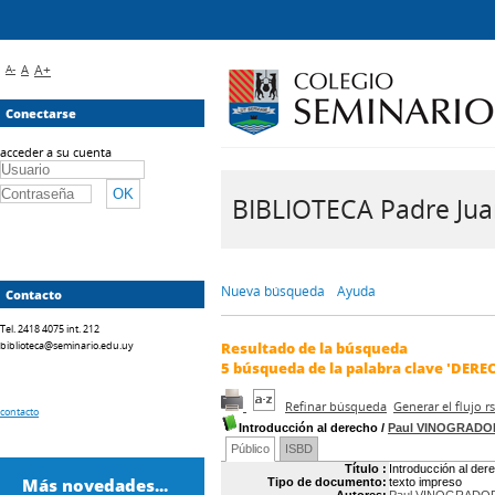
A-
A
A+
Conectarse
acceder a su cuenta
BIBLIOTECA Padre Juan 
Nueva búsqueda
Ayuda
Contacto
Tel. 2418 4075 int. 212
biblioteca@seminario.edu.uy
Resultado de la búsqueda
5
búsqueda de la palabra clave
'DERE
Refinar búsqueda
Generar el flujo 
contacto
Introducción al derecho
/
Paul VINOGRADO
Público
ISBD
Título :
Introducción al der
Más novedades...
Tipo de documento:
texto impreso