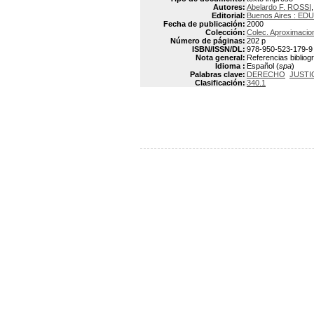
Autores:
Abelardo F. ROSSI
Editorial:
Buenos Aires : ED
Fecha de publicación:
2000
Colección:
Colec. Aproximacio
Número de páginas:
202 p
ISBN/ISSN/DL:
978-950-523-179-9
Nota general:
Referencias bibliogr
Idioma :
Español (
spa
)
Palabras clave:
DERECHO
JUSTI
Clasificación:
340.1