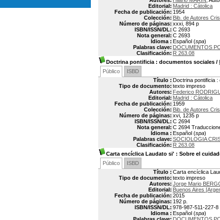
Autores:
Hilario MARIN
, Auto
Editorial:
Madrid : Cátolica
Fecha de publicación:
1954
Colección:
Bib. de Autores Cri
Número de páginas:
xxxi, 894 p
ISBN/ISSN/DL:
C 2693
Nota general:
C 2693
Idioma :
Español (
spa
)
Palabras clave:
DOCUMENTOS PO
Clasificación:
R 263.08
Doctrina pontificia
: documentos sociales
/
Público
ISBD
Título :
Doctrina pontificia
Tipo de documento:
texto impreso
Autores:
Federico RODRIG
Editorial:
Madrid : Cátolica
Fecha de publicación:
1959
Colección:
Bib. de Autores Cri
Número de páginas:
xvi, 1235 p
ISBN/ISSN/DL:
C 2694
Nota general:
C 2694 Traduccion
Idioma :
Español (
spa
)
Palabras clave:
SOCIOLOGIA CRI
Clasificación:
R 263.08
Carta encíclica Laudato si'
: Sobre el cuida
Público
ISBD
Título :
Carta encíclica Lau
Tipo de documento:
texto impreso
Autores:
Jorge Mario BER
Editorial:
Buenos Aires [Argen
Fecha de publicación:
2015
Número de páginas:
192 p.
ISBN/ISSN/DL:
978-987-511-227-8
Idioma :
Español (
spa
)
Palabras clave:
DOCUMENTOS PO