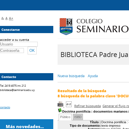
A-
A
A+
Conectarse
acceder a su cuenta
BIBLIOTECA Padre Juan 
Nueva búsqueda
Ayuda
Contacto
Tel. 2418 4075 int. 212
biblioteca@seminario.edu.uy
Resultado de la búsqueda
8
búsqueda de la palabra clave
'DOCU
Refinar búsqueda
Generar el flujo 
contacto
Doctrina pontificia
: documentos marianos
Público
ISBD
Título :
Doctrina pontificia
Más novedades...
Tipo de documento:
texto impreso