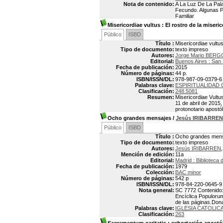
Nota de contenido:
A La Luz De La Pal
Fecundo. Algunas Pe
Familiar
Misericordiae vultus
: El rostro de la miseric
Público
ISBD
Título :
Misericordiae vultus
Tipo de documento:
texto impreso
Autores:
Jorge Mario BER
Editorial:
Buenos Aires : San
Fecha de publicación:
2015
Número de páginas:
44 p.
ISBN/ISSN/DL:
978-987-09-0379-6
Palabras clave:
ESPIRITUALIDAD 
Clasificación:
248.5081
Resumen:
Misericordiae Vultus
11 de abril de 2015,
protonotario apostó
Ocho grandes mensajes
/
Jesús IRIBARREN
Público
ISBD
Título :
Ocho grandes men
Tipo de documento:
texto impreso
Autores:
Jesús IRIBARREN
Mención de edición:
11a
Editorial:
Madrid : Biblioteca 
Fecha de publicación:
1979
Colección:
BAC minor
Número de páginas:
542 p
ISBN/ISSN/DL:
978-84-220-0645-9
Nota general:
SC 7772 Contenido: 
Encíclica Populorum
de las páginas.Dona
Palabras clave:
IGLESIA CATOLI
Clasificación:
263