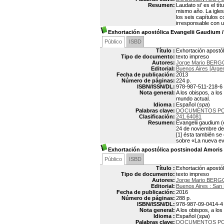
Resumen:
Laudato si' es el t
mismo año. La igles
los seis capítulos 
irresponsable con u
Exhortación apostólica Evangelii Gaudium
Público
ISBD
Título :
Exhortación apostó
Tipo de documento:
texto impreso
Autores:
Jorge Mario BER
Editorial:
Buenos Aires [Argen
Fecha de publicación:
2013
Número de páginas:
224 p.
ISBN/ISSN/DL:
978-987-511-218-6
Nota general:
A los obispos, a los
mundo actual.
Idioma :
Español (
spa
)
Palabras clave:
DOCUMENTOS PO
Clasificación:
241.64081
Resumen:
Evangelii gaudium (
24 de noviembre de 
[1]​ ésta también s
sobre «La nueva eva
Exhortación apostólica postsinodal Amoris 
Público
ISBD
Título :
Exhortación apostóli
Tipo de documento:
texto impreso
Autores:
Jorge Mario BER
Editorial:
Buenos Aires : San
Fecha de publicación:
2016
Número de páginas:
288 p.
ISBN/ISSN/DL:
978-987-09-0414-4
Nota general:
A los obispos, a los
Idioma :
Español (
spa
)
Palabras clave:
DOCUMENTOS PO