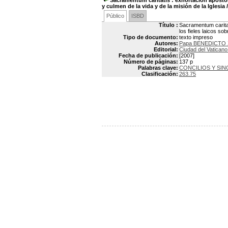
Sacramentum caritatis
: exhortación apostóli
y culmen de la vida y de la misión de la Iglesia
Público
ISBD
Título :
Sacramentum caritat
los fieles laicos sob
Tipo de documento:
texto impreso
Autores:
Papa BENEDICTO X
Editorial:
Ciudad del Vaticano
Fecha de publicación:
[2007]
Número de páginas:
137 p
Palabras clave:
CONCILIOS Y SI
Clasificación:
263.75