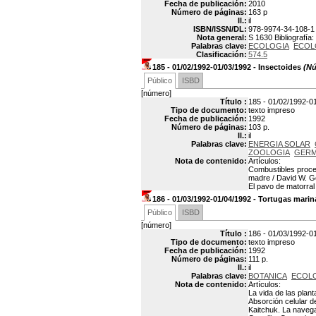
Fecha de publicación:
2010
Número de páginas:
163 p
Il.:
il
ISBN/ISSN/DL:
978-9974-34-108-1
Nota general:
S 1630 Bibliografía:
Palabras clave:
ECOLOGIA
ECOL
Clasificación:
574.5
185 - 01/02/1992-01/03/1992 - Insectoides
(Nú
Público
ISBD
[número]
Título :
185 - 01/02/1992-01
Tipo de documento:
texto impreso
Fecha de publicación:
1992
Número de páginas:
103 p.
Il.:
il
Palabras clave:
ENERGIA SOLAR
ZOOLOGIA
GERMA
Nota de contenido:
Artículos:
Combustibles proced
madre / David W. Go
El pavo de matorral
186 - 01/03/1992-01/04/1992 - Tortugas marin
Público
ISBD
[número]
Título :
186 - 01/03/1992-0
Tipo de documento:
texto impreso
Fecha de publicación:
1992
Número de páginas:
111 p.
Il.:
il
Palabras clave:
BOTANICA
ECOL
Nota de contenido:
Artículos:
La vida de las plan
Absorción celular d
Kaitchuk. La navega