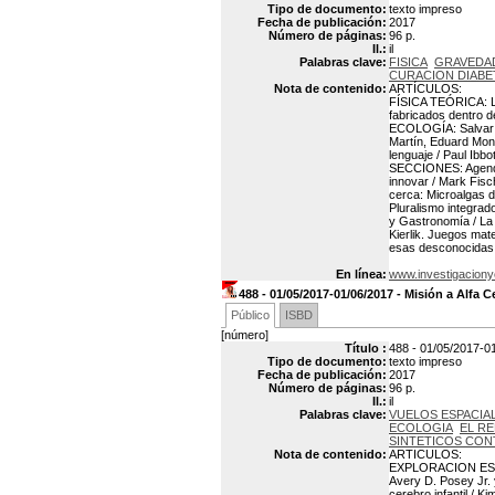
Tipo de documento:
texto impreso
Fecha de publicación:
2017
Número de páginas:
96 p.
Il.:
il
Palabras clave:
FISICA
GRAVEDA
CURACION DIABE
Nota de contenido:
ARTÍCULOS:
FÍSICA TEÓRICA: La
fabricados dentro 
ECOLOGÍA: Salvar l
Martín, Eduard Mon
lenguaje / Paul Ib
SECCIONES: Agenda.
innovar / Mark Fisc
cerca: Microalgas d
Pluralismo integrad
y Gastronomía / La 
Kierlik. Juegos mate
esas desconocidas 
En línea:
www.investigaciony
488 - 01/05/2017-01/06/2017 - Misión a Alfa C
Público
ISBD
[número]
Título :
488 - 01/05/2017-01
Tipo de documento:
texto impreso
Fecha de publicación:
2017
Número de páginas:
96 p.
Il.:
il
Palabras clave:
VUELOS ESPACIA
ECOLOGIA
EL R
SINTETICOS CON
Nota de contenido:
ARTICULOS:
EXPLORACION ESPACI
Avery D. Posey Jr.
cerebro infantil /