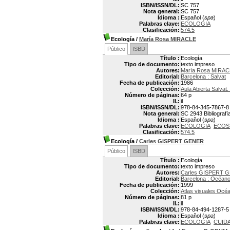
ISBN/ISSN/DL:
SC 757
Nota general:
SC 757
Idioma :
Español (
spa
)
Palabras clave:
ECOLOGIA
Clasificación:
574.5
Ecología
/
María Rosa MIRACLE
Público
ISBD
Título :
Ecología
Tipo de documento:
texto impreso
Autores:
María Rosa MIRAC
Editorial:
Barcelona : Salvat
Fecha de publicación:
1986
Colección:
Aula Abierta Salvat
Número de páginas:
64 p
Il.:
il
ISBN/ISSN/DL:
978-84-345-7867-8
Nota general:
SC 2943 Bibliografía
Idioma :
Español (
spa
)
Palabras clave:
ECOLOGIA
ECOS
Clasificación:
574.5
Ecología
/
Carles GISPERT GENER
Público
ISBD
Título :
Ecología
Tipo de documento:
texto impreso
Autores:
Carles GISPERT 
Editorial:
Barcelona : Océan
Fecha de publicación:
1999
Colección:
Atlas visuales Océ
Número de páginas:
81 p
Il.:
il
ISBN/ISSN/DL:
978-84-494-1287-5
Idioma :
Español (
spa
)
Palabras clave:
ECOLOGIA
CUID