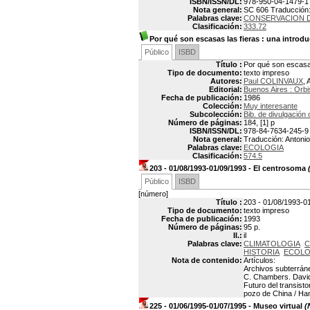
ISBN/ISSN/DL:
978-950-04-1479-1
Nota general:
SC 606 Traducción: 
Palabras clave:
CONSERVACION D
Clasificación:
333.72
Por qué son escasas las fieras
: una introdu
Público
ISBD
Título :
Por qué son escasas
Tipo de documento:
texto impreso
Autores:
Paul COLINVAUX
, 
Editorial:
Buenos Aires : Orbi
Fecha de publicación:
1986
Colección:
Muy interesante
Subcolección:
Bib. de divulgación c
Número de páginas:
184, [1] p
ISBN/ISSN/DL:
978-84-7634-245-9
Nota general:
Traducción: Antonio 
Palabras clave:
ECOLOGIA
Clasificación:
574.5
203 - 01/08/1993-01/09/1993 - El centrosoma
(
Público
ISBD
[número]
Título :
203 - 01/08/1993-0
Tipo de documento:
texto impreso
Fecha de publicación:
1993
Número de páginas:
95 p.
Il.:
il
Palabras clave:
CLIMATOLOGIA
C
HISTORIA
ECOLO
Nota de contenido:
Artículos:
Archivos subterráne
C. Chambers. David 
Futuro del transisto
pozo de China / Han
225 - 01/06/1995-01/07/1995 - Museo virtual
(N