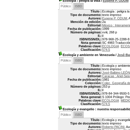
Ecología
: peligra la vida
/
Eugene P. ODUM
Público
ISBD
Título :
Ecología : peligra la
Tipo de documento:
texto impreso
Autores:
Eugene P. ODUM
, 
Mención de edición:
2a
Editorial:
México : Interamer
Fecha de publicación:
1999
Número de páginas:
xviii, 268 p
Il.:
il
ISBN/ISSN/DL:
978-968-25-2288-8
Nota general:
SC 4983 Traducción:
Palabras clave:
ECOLOGIA
ECOS
Clasificación:
574.5
Ecología y ambiente en Venezuela
/
José-Ba
Público
ISBD
Título :
Ecología y ambient
Tipo de documento:
texto impreso
Autores:
José-Balbino LEÓN
Editorial:
Caracas : Ariel-Sei
Fecha de publicación:
1981
Colección:
Colec. Geografía de
Número de páginas:
253 p
Il.:
il
ISBN/ISSN/DL:
978-84-344-9500-5
Nota general:
S 1004 Prólogo: Pedr
Palabras clave:
ECOLOGIA
MEDI
Clasificación:
574.5
Ecología y evangelio
: nuestra responsabili
Público
ISBD
Título :
Ecología y evangeli
Tipo de documento:
texto impreso
Autores:
Roberto PACINI
, Au