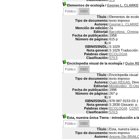
Elementos de ecología
/
George L. CLARKE
Público
ISBD
Título :
Elementos de ecolo
Tipo de documento:
texto impreso
Autores:
George L. CLARKE
Mención de edición:
2a
Editorial:
Barcelona : Omega
Fecha de publicación:
1958
Número de páginas:
615 p
Il.:
il
ISBN/ISSN/DL:
S 1029
Nota general:
S 1029 Traducción po
Palabras clave:
ECOLOGIA
Clasificación:
574.5
Enciclopedia visual de la ecología
/
Quim R
Público
ISBD
Título :
Enciclopedia visual 
Tipo de documento:
texto impreso
Autores:
Quim REGAS
, Dire
Editorial:
Montevideo : El Ob
Fecha de publicación:
1996
Número de páginas:
267 p
Il.:
il
ISBN/ISSN/DL:
978-987-9153-03-1
Nota general:
S 2838 Glosario: p.
Palabras clave:
ECOLOGIA
CONT
Clasificación:
574.5
Esta, nuestra única Tierra
: introducción a l
Público
ISBD
Título :
Esta, nuestra única
Tipo de documento:
texto impreso
Autores:
Antonio Elio BRAI