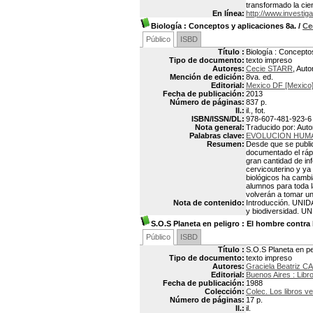
transformado la cien
En línea:
http://www.investiga
Biología : Conceptos y aplicaciones 8a.
/
Ce
Público
ISBD
Título :
Biología : Concepto
Tipo de documento:
texto impreso
Autores:
Cecie STARR
, Auto
Mención de edición:
8va. ed.
Editorial:
Mexico DF [Mexico]
Fecha de publicación:
2013
Número de páginas:
837 p.
Il.:
il., fot.
ISBN/ISSN/DL:
978-607-481-923-6
Nota general:
Traducido por: Autor
Palabras clave:
EVOLUCION HUM
Resumen:
Desde que se publicó
documentado el rápi
gran cantidad de in
cervicouterino y ya
biológicos ha cambi
alumnos para toda la
volverán a tomar un
Nota de contenido:
Introducción. UNIDA
y biodiversidad. U
S.O.S Planeta en peligro
: El hombre contra 
Público
ISBD
Título :
S.O.S Planeta en pe
Tipo de documento:
texto impreso
Autores:
Graciela Beatriz C
Editorial:
Buenos Aires : Libr
Fecha de publicación:
1988
Colección:
Colec. Los libros v
Número de páginas:
17 p.
Il.:
il.