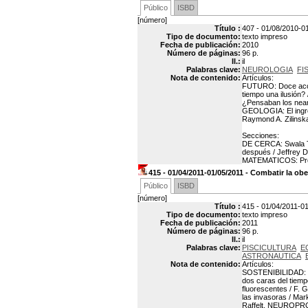
Público
ISBD
[número]
Título :
407 - 01/08/2010-01
Tipo de documento:
texto impreso
Fecha de publicación:
2010
Número de páginas:
96 p.
Il.:
il
Palabras clave:
NEUROLOGIA
FI
Nota de contenido:
Artículos:
FUTURO: Doce acont
tiempo una ilusión
¿Pensaban los nean
GEOLOGIA: El ingre
Raymond A. Zilinsk
Secciones:
DE CERCA: Swala To
después / Jeffrey 
MATEMATICOS: Prefe
415 - 01/04/2011-01/05/2011 - Combatir la ob
Público
ISBD
[número]
Título :
415 - 01/04/2011-01
Tipo de documento:
texto impreso
Fecha de publicación:
2011
Número de páginas:
96 p.
Il.:
il
Palabras clave:
PISCICULTURA
E
ASTRONAUTICA
Nota de contenido:
Artículos:
SOSTENIBILIDAD: L
dos caras del tie
fluorescentes / F.
las invasoras / Mar
Raffelt. NEUROPROTE