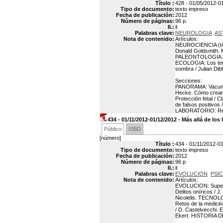
Título :
428 - 01/05/2012-01/
Tipo de documento:
texto impreso
Fecha de publicación:
2012
Número de páginas:
96 p.
Il.:
il
Palabras clave:
NEUROLOGIA
AS
Nota de contenido:
Artículos:
NEUROCIENCIA (títul
Donald Goldsmith. M
PALEONTOLOGIA: Din
ECOLOGIA: Los ter
sombra / Julian Di
Secciones:
PANORAMA: Vacunas t
Hecke. Cómo crear f
Protección fetal /
de falsos positivo
LABORATORIO: Reta
434 - 01/11/2012-01/12/2012 - Más allá de los 
Público
ISBD
[número]
Título :
434 - 01/11/2012-01/
Tipo de documento:
texto impreso
Fecha de publicación:
2012
Número de páginas:
96 p
Il.:
il
Palabras clave:
EVOLUCION
PSI
Nota de contenido:
Artículos:
EVOLUCION: Superh
Delitos oníricos /
Nicolelis. TECNOLO
Retos de la medicin
/ D. Castelvecchi. 
Ekert. HISTORIA DE