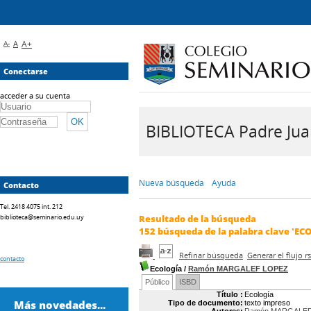
A-
A
A+
Conectarse
acceder a su cuenta
BIBLIOTECA Padre Juan 
Nueva búsqueda
Ayuda
Contacto
Tel. 2418 4075 int. 212
biblioteca@seminario.edu.uy
Resultado de la búsqueda
152
búsqueda de la palabra clave
'EC
Refinar búsqueda
Generar el flujo 
contacto
Ecología
/
Ramón MARGALEF LOPEZ
Público
ISBD
Título :
Ecología
Más novedades...
Tipo de documento:
texto impreso