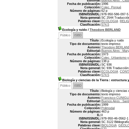
Editorial:
Buenos Aires : Ciu
Fecha de publicación:
1996
Colección:
Colec. Porqué
Número de páginas:
62 p
ISBN/ISSN/DL:
978-950-586-097-5
Nota general:
SC 2544 Traducción:
Palabras clave:
ECOLOGIA
RELIG
Clasificación:
574.5
Ecología y ruido
/
Theodore BERLAND
Público
ISBD
Título :
Ecología y ruido
Tipo de documento:
texto impreso
Autores:
Theodore BERLAN
Editorial:
Buenos Aires : Mar
Fecha de publicación:
1973
Colección:
Colec. Urbanismo y
Número de páginas:
138 p
ISBN/ISSN/DL:
SC 936
Nota general:
SC 936 Traducción: J
Palabras clave:
ECOLOGIA
CONT
Clasificación:
574.5
Biología y ciencias de la Tierra
: estructura 
Público
ISBD
Título :
Biología y ciencias 
Tipo de documento:
texto impreso
Autores:
Francisco CUNIGL
Editorial:
Buenos Aires : Santi
Fecha de publicación:
1999
Colección:
Polimodal
Número de páginas:
463 p
Il.:
il
ISBN/ISSN/DL:
978-950-46-0562-1
Nota general:
SC 3122 Bibliografía
Palabras clave:
BIOLOGIA
GEOLO
Clasificación:
570