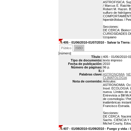
ASTROFISICA: Super
/ Marcus E. Raichle
Robert M. Hazen. BI
sulfuro de hidrógen
COMPORTAMIENTO AN
hiperidrófobas / Pe
Secciones:
DE CERCA: Bioincru
CURIOSIDADES DE L
Uzquiano
405 - 01/06/2010-01/07/2010 - Salvar la Tierra
Público
ISBD
[número]
Título :
405 - 01/06/2010-01/
Tipo de documento:
texto impreso
Fecha de publicación:
2010
Número de páginas:
96 p.
Il.:
il
Palabras clave:
ASTRONOMIA
NE
CLIMATOLOGIA
Nota de contenido:
Artículos:
ASTRONOMIA: Ocho m
Insel. ECOLOGIA: La
nueva. Límites de u
Entrevista a Bill 
de cosmología / Pe
inalámbricas instan
Francisco Estrada.
Secciones:
DE CERCA: Nacimie
Sachs. CIENCIA Y G
Michel Courty, Ed
407 - 01/08/2010-01/09/2010 - Fuego y vida 