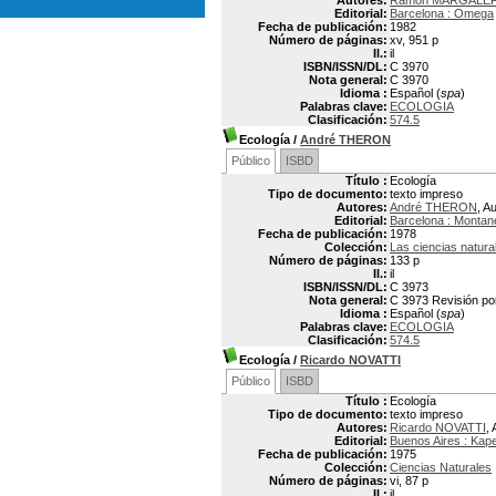
Autores:
Ramón MARGALEF 
Editorial:
Barcelona : Omega
Fecha de publicación:
1982
Número de páginas:
xv, 951 p
Il.:
il
ISBN/ISSN/DL:
C 3970
Nota general:
C 3970
Idioma :
Español (
spa
)
Palabras clave:
ECOLOGIA
Clasificación:
574.5
Ecología
/
André THERON
Público
ISBD
Título :
Ecología
Tipo de documento:
texto impreso
Autores:
André THERON
, A
Editorial:
Barcelona : Montan
Fecha de publicación:
1978
Colección:
Las ciencias natura
Número de páginas:
133 p
Il.:
il
ISBN/ISSN/DL:
C 3973
Nota general:
C 3973 Revisión por
Idioma :
Español (
spa
)
Palabras clave:
ECOLOGIA
Clasificación:
574.5
Ecología
/
Ricardo NOVATTI
Público
ISBD
Título :
Ecología
Tipo de documento:
texto impreso
Autores:
Ricardo NOVATTI
, 
Editorial:
Buenos Aires : Kap
Fecha de publicación:
1975
Colección:
Ciencias Naturales
Número de páginas:
vi, 87 p
Il.:
il