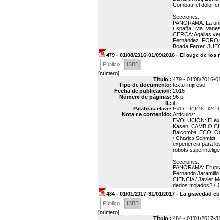
Combatir el dolor c
Secciones:
PANORAMA: La univer
España / Ma. Vanes
CERCA: Agallas veg
Fernández. FORO C
Boada Ferrer. JUE
479 - 01/08/2016-01/09/2016 - El auge de los
Público
ISBD
[número]
Título :
479 - 01/08/2016-0
Tipo de documento:
texto impreso
Fecha de publicación:
2016
Número de páginas:
96 p.
Il.:
il
Palabras clave:
EVOLUCIÓN
AST
Nota de contenido:
Artículos:
EVOLUCIÓN: El éxit
Kasen. CAMBIO CLIM
Balcombe. ECOLOGÍA:
/ Charles Schmidt. 
experiencia para l
robots superintelige
Secciones:
PANORAMA: Erupcion
Fernando Jaramillo
CIENCIA / Javier 
dedos mojados? / 
484 - 01/01/2017-31/01/2017 - La gravedad c
Público
ISBD
[número]
Título :
484 - 01/01/2017-3