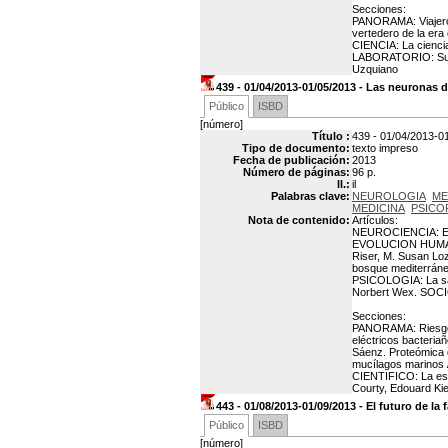
Secciones:
PANORAMA: Viajero d
vertedero de la er
CIENCIA: La cienci
LABORATORIO: Supe
Uzquiano
439 - 01/04/2013-01/05/2013 - Las neuronas 
Público
ISBD
[número]
Título :
439 - 01/04/2013-0
Tipo de documento:
texto impreso
Fecha de publicación:
2013
Número de páginas:
96 p.
Il.:
il
Palabras clave:
NEUROLOGIA
ME
MEDICINA
PSICO
Nota de contenido:
Artículos:
NEUROCIENCIA: El a
EVOLUCION HUMANA: 
Riser, M. Susan Lo
bosque mediterráneo
PSICOLOGIA: La sab
Norbert Wex. SOCI
Secciones:
PANORAMA: Riesgos e
eléctricos bacteria
Sáenz. Proteómica 
mucílagos marinos 
CIENTIFICO: La esp
Courty, Edouard Ki
443 - 01/08/2013-01/09/2013 - El futuro de la 
Público
ISBD
[número]