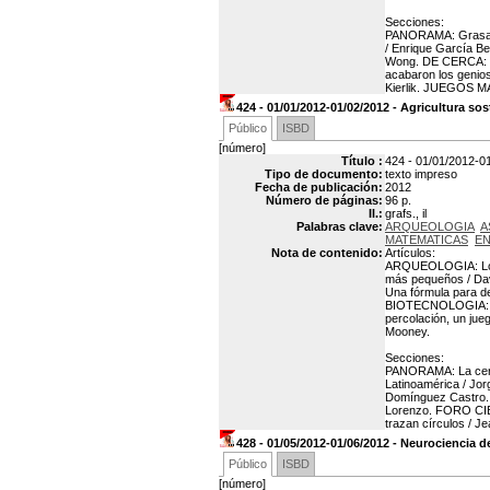
Secciones:
PANORAMA: Grasa par
/ Enrique García Ber
Wong. DE CERCA: L
acabaron los genios
Kierlik. JUEGOS MA
424 - 01/01/2012-01/02/2012 - Agricultura so
Público
ISBD
[número]
Título :
424 - 01/01/2012-01
Tipo de documento:
texto impreso
Fecha de publicación:
2012
Número de páginas:
96 p.
Il.:
grafs., il
Palabras clave:
ARQUEOLOGIA
A
MATEMATICAS
EN
Nota de contenido:
Artículos:
ARQUEOLOGIA: Los p
más pequeños / Da
Una fórmula para de
BIOTECNOLOGIA: El 
percolación, un jue
Mooney.
Secciones:
PANORAMA: La certez
Latinoamérica / Jor
Domínguez Castro. 
Lorenzo. FORO CIE
trazan círculos / 
428 - 01/05/2012-01/06/2012 - Neurociencia de
Público
ISBD
[número]