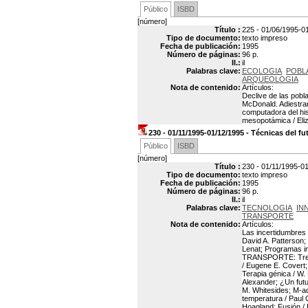
Público
ISBD
[número]
Título :
225 - 01/06/1995-01
Tipo de documento:
texto impreso
Fecha de publicación:
1995
Número de páginas:
96 p.
Il.:
il
Palabras clave:
ECOLOGIA
POBL
ARQUEOLOGIA
Nota de contenido:
Artículos:
Declive de las pobla
McDonald. Adiestra
computadora del hist
mesopotámica / Eliza
230 - 01/11/1995-01/12/1995 - Técnicas del f
Público
ISBD
[número]
Título :
230 - 01/11/1995-01
Tipo de documento:
texto impreso
Fecha de publicación:
1995
Número de páginas:
96 p.
Il.:
il
Palabras clave:
TECNOLOGIA
IN
TRANSPORTE
Nota de contenido:
Artículos:
Las incertidumbres
David A. Patterson;
Lenat; Programas int
TRANSPORTE: Tren de
/ Eugene E. Covert;
Terapia génica / W.
Alexander; ¿Un fu
M. Whitesides; M-aq
temperatura / Paul 
Hoagland; Fusión / H