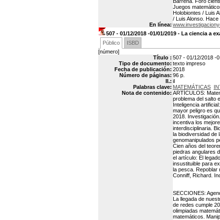
Barrena. Foro cientí
Juegos matemáticos:
Holobiontes / Luis A
/ Luis Alonso. Hace
En línea:
www.investigaciony
507 - 01/12/2018 -01/01/2019 - La ciencia a 
Público
ISBD
[número]
Título :
507 - 01/12/2018 -
Tipo de documento:
texto impreso
Fecha de publicación:
2018
Número de páginas:
96 p.
Il.:
il
Palabras clave:
MATEMÁTICAS
IN
Nota de contenido:
ARTÍCULOS: Matemáti
problema del salto e
Inteligencia artifici
mayor peligro es qu
2018. Investigación.
incentiva los mejore
interdisciplinaria. 
la biodiversidad de 
genomanipulados perm
Cien años del teor
piedras angulares d
el artículo: El leg
insustituible para 
la pesca. Repoblar 
Conniff, Richard. I
SECCIONES: Agenda:
La llegada de nuest
de redes cumple 20 
olimpiadas matemáti
matemáticos. Manipu