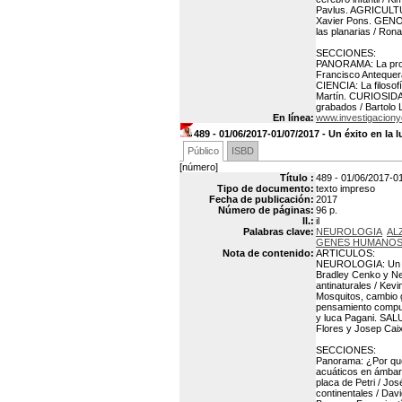
Pavlus. AGRICULTUR
Xavier Pons. GENO
las planarias / Rona
SECCIONES:
PANORAMA: La prome
Francisco Antequer
CIENCIA: La filoso
Martín. CURIOSIDA
grabados / Bartolo
En línea:
www.investigaciony
489 - 01/06/2017-01/07/2017 - Un éxito en la 
Público
ISBD
[número]
Título :
489 - 01/06/2017-01
Tipo de documento:
texto impreso
Fecha de publicación:
2017
Número de páginas:
96 p.
Il.:
il
Palabras clave:
NEUROLOGIA
AL
GENES HUMANO
Nota de contenido:
ARTICULOS:
NEUROLOGIA: Un éxi
Bradley Cenko y Ne
antinaturales / Ke
Mosquitos, cambio g
pensamiento comput
y luca Pagani. SAL
Flores y Josep Cai
SECCIONES:
Panorama: ¿Por qué 
acuáticos en ámbar
placa de Petri / Jo
continentales / Dav