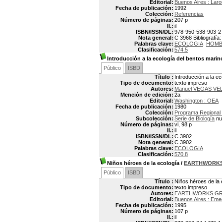
Editorial:
Buenos Aires : Lar
Fecha de publicación:
1992
Colección:
Referencias
Número de páginas:
207 p
Il.:
il
ISBN/ISSN/DL:
978-950-538-903-2
Nota general:
C 3968 Bibliografía
Palabras clave:
ECOLOGIA
HOMB
Clasificación:
574.5
Introducción a la ecología del bentos marin
Público
ISBD
Título :
Introducción a la e
Tipo de documento:
texto impreso
Autores:
Manuel VEGAS VE
Mención de edición:
2a
Editorial:
Washington : OEA
Fecha de publicación:
1980
Colección:
Programa Regional d
Subcolección:
Serie de Biología
nu
Número de páginas:
vi, 98 p
Il.:
il
ISBN/ISSN/DL:
C 3902
Nota general:
C 3902
Palabras clave:
ECOLOGIA
Clasificación:
570.8
Niños héroes de la ecología
/
EARTHWORK
Público
ISBD
Título :
Niños héroes de la 
Tipo de documento:
texto impreso
Autores:
EARTHWORKS G
Editorial:
Buenos Aires : Em
Fecha de publicación:
1995
Número de páginas:
107 p
Il.:
il