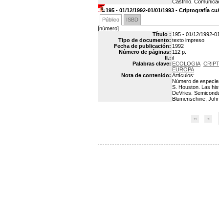
Castrillo. Comunica
195 - 01/12/1992-01/01/1993 - Criptografía cu
Público
ISBD
[número]
Título :
195 - 01/12/1992-01
Tipo de documento:
texto impreso
Fecha de publicación:
1992
Número de páginas:
112 p.
Il.:
il
Palabras clave:
ECOLOGIA
CRIP
EUROPA
Nota de contenido:
Artículos:
Número de especies 
S. Houston. Las his
DeVries. Semicondu
Blumenschine, John