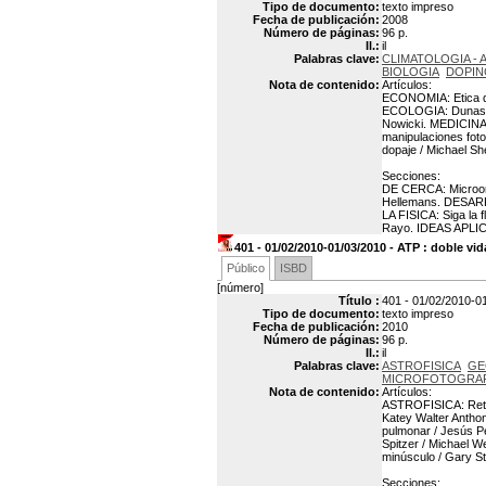
Tipo de documento:
texto impreso
Fecha de publicación:
2008
Número de páginas:
96 p.
Il.:
il
Palabras clave:
CLIMATOLOGIA -
BIOLOGIA
DOPIN
Nota de contenido:
Artículos:
ECONOMIA: Etica de
ECOLOGIA: Dunas co
Nowicki. MEDICINA:
manipulaciones fot
dopaje / Michael S
Secciones:
DE CERCA: Microorg
Hellemans. DESARR
LA FISICA: Siga la
Rayo. IDEAS APLICAD
401 - 01/02/2010-01/03/2010 - ATP : doble vi
Público
ISBD
[número]
Título :
401 - 01/02/2010-01
Tipo de documento:
texto impreso
Fecha de publicación:
2010
Número de páginas:
96 p.
Il.:
il
Palabras clave:
ASTROFISICA
GE
MICROFOTOGRAF
Nota de contenido:
Artículos:
ASTROFISICA: Retr
Katey Walter Antho
pulmonar / Jesús P
Spitzer / Michael W
minúsculo / Gary St
Secciones: