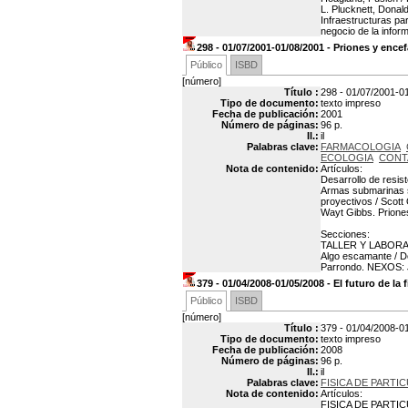
L. Plucknett, Don
Infraestructuras par
negocio de la infor
298 - 01/07/2001-01/08/2001 - Priones y enc
Público
ISBD
[número]
Título :
298 - 01/07/2001-01
Tipo de documento:
texto impreso
Fecha de publicación:
2001
Número de páginas:
96 p.
Il.:
il
Palabras clave:
FARMACOLOGIA
ECOLOGIA
CONT
Nota de contenido:
Artículos:
Desarrollo de resist
Armas submarinas s
proyectivos / Scott 
Wayt Gibbs. Priones
Secciones:
TALLER Y LABORAT
Algo escamante / D
Parrondo. NEXOS: 
379 - 01/04/2008-01/05/2008 - El futuro de la 
Público
ISBD
[número]
Título :
379 - 01/04/2008-01/
Tipo de documento:
texto impreso
Fecha de publicación:
2008
Número de páginas:
96 p.
Il.:
il
Palabras clave:
FISICA DE PARTI
Nota de contenido:
Artículos:
FISICA DE PARTICULA