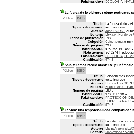
Palabras clave:
ECOLOGIA
NATU
La fuerza de lo viviente
: cómo podremos so
Público
ISBD
Título :
La fuerza de lo viv
Tipo de documento:
texto impreso
Autores:
Jean DORST
, Autor
Editorial:
México : Fondo de 
Fecha de publicación:
1983
Colección:
Colec. popular
num.
Número de páginas:
238 p
ISBN/ISSN/DL:
978-968-16-1064-7
Nota general:
SC 6274 Traducción d
Palabras clave:
ECOLOGIA
HOMB
Clasificación:
574.5
Solo tenemos medio ambiente ¡cuidémoslo
Público
ISBD
Título :
Solo tenemos medio
Tipo de documento:
texto impreso
Autores:
Hernán Luis SOR
Editorial:
Buenos Aires : Pan
Número de páginas:
188 p.
ISBN/ISSN/DL:
978-987-99852-0-5
Palabras clave:
PROTECCION DEL
SOBRE LA NATUR
Clasificación:
574.5
La vida: una responsabilidad compartida
: b
Público
ISBD
Título :
La vida: una respon
Tipo de documento:
texto impreso
Autores:
María Angélica ES
Editorial:
Montevideo : Mont