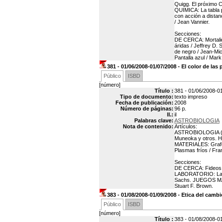
Quigg. El próximo C
QUIMICA: La tabla p
con acción a distan
/ Jean Vannier.
Secciones:
DE CERCA: Mortalid
áridas / Jeffrey D
de negro / Jean-Mi
Pantalla azul / Mark
381 - 01/06/2008-01/07/2008 - El color de las
Público
ISBD
[número]
Título :
381 - 01/06/2008-01/
Tipo de documento:
texto impreso
Fecha de publicación:
2008
Número de páginas:
96 p.
Il.:
il
Palabras clave:
ASTROBIOLOGIA
Nota de contenido:
Artículos:
ASTROBIOLOGIA (tít
Muneoka y otros. HI
MATERIALES: Grafeno
Plasmas fríos / Fr
Secciones:
DE CERCA: Fideos de
LABORATORIO: La m
Sachs. JUEGOS MAT
Stuart F. Brown.
383 - 01/08/2008-01/09/2008 - Etica del camb
Público
ISBD
[número]
Título :
383 - 01/08/2008-01