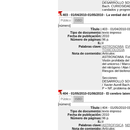
DESARROLLO SOSTENI
Bach. CURIOSIDADE
candados y progres
403 - 01/04/2010-01/05/2010 - La verdad de
Público
ISBD
[número]
Título :
403 - 01/04/2010-0
Tipo de documento:
texto impreso
Fecha de publicación:
2010
Número de páginas:
96 p.
Il.:
il
Palabras clave:
ASTRONOMIA
EV
TOXICOLOGIA
Nota de contenido:
Artículos:
ASTRONOMIA: Formac
Visión prohibida de
del universo / Mar
del nitrógeno / Al
Riesgos del bisfenol
Secciones:
DESARROLLO SOSTEN
/ Xavier Aurell B
P = NP, problema de
404 - 01/05/2010-01/06/2010 - El cerebro late
Público
ISBD
[número]
Título :
404 - 01/05/2010-01
Tipo de documento:
texto impreso
Fecha de publicación:
2010
Número de páginas:
96 p.
Il.:
il
Palabras clave:
ASTROFISICA
NE
Nota de contenido:
Artículos: