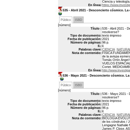
Ciencia y teleologí
En línea:
https://www.investi
535 - Abril 2021 - Desconcierto cósmico. L
Público
ISBD
[número]
Título :
535 - Abril 2021 - 
resolverse?
Tipo de documento:
texto impreso
Fecha de publicación:
2021
Número de páginas:
96 p.
Il.:
il.
Palabras clave:
CIENCIA
NATURA
Nota de contenido:
FÍSICA FUNDAMENTA
de la avispa esmer
Tomás Ortín Ángel 
VUELOS ESPACIALES
Cortet. MEDIOAMBIE
En línea:
http://www.investiga
536 - Mayo 2021 - Desconcierto cósmico. La
Público
ISBD
[número]
Título :
536 - Mayo 2021 - 
resolverse?
Tipo de documento:
texto impreso
Fecha de publicación:
2021
Número de páginas:
96 p.
Il.:
il.
Palabras clave:
CIENCIA
NATURA
Nota de contenido:
BIOLOGÍA EVOLUTIVA
de los cóndrulos /
Lengagne Nathalie
James P. Close. A