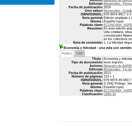
Autores:
Alejandro de BARB
Editorial:
Montevideo : Peng
Fecha de publicación:
2019
Otro editor:
Montevideo : Grijal
ISBN/ISSN/DL:
978-9974-8817-2-3
Nota general:
Edición ampliada y 
Idioma :
Español (
spa
)
Palabras clave:
ECONOMIA - ASP
Resumen:
En esta edición amp
vida cotidiana; situ
comunicador Alejand
en los colectivos e
Nota de contenido:
1. La felicidad degr
Economía y felicidad
: una vida con sentido
Público
ISBD
Título :
Economía y felicida
Tipo de documento:
texto impreso
Autores:
Alejandro de BARB
Editorial:
Montevideo : Fin de
Fecha de publicación:
2013
Número de páginas:
153 + 1
ISBN/ISSN/DL:
978-9974-49-580-7
Nota general:
S 2942 Prólogo: Serg
Idioma :
Español (
spa
)
Palabras clave:
ECONOMIA - ASP
Clasificación:
U864.44