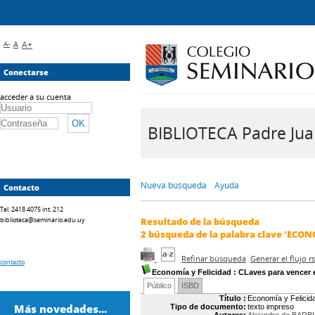
A-
A
A+
Conectarse
acceder a su cuenta
BIBLIOTECA Padre Juan 
Nueva búsqueda
Ayuda
Contacto
Tel. 2418 4075 int. 212
biblioteca@seminario.edu.uy
Resultado de la búsqueda
2
búsqueda de la palabra clave
'ECON
Refinar búsqueda
Generar el flujo 
contacto
Economía y Felicidad : CLaves para vencer e
Público
ISBD
Título :
Economía y Felicida
Más novedades...
Tipo de documento:
texto impreso