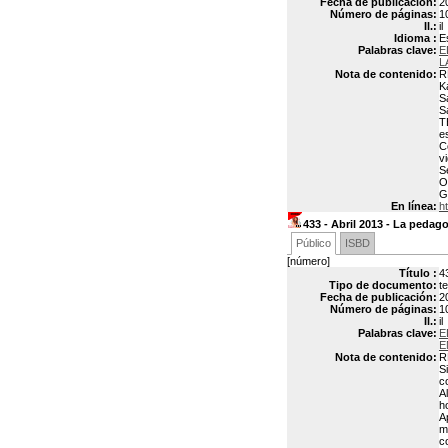
Fecha de publicación:
2
Número de páginas:
1
Il.:
il
Idioma :
E
Palabras clave:
E
L
Nota de contenido:
R
K
S
S
T
e
C
v
S
O
G
En línea:
h
433 - Abril 2013 - La pedag
Público
ISBD
[número]
Título :
4
Tipo de documento:
t
Fecha de publicación:
2
Número de páginas:
1
Il.:
il
Palabras clave:
E
E
Nota de contenido:
R
S
c
A
h
A
m
c