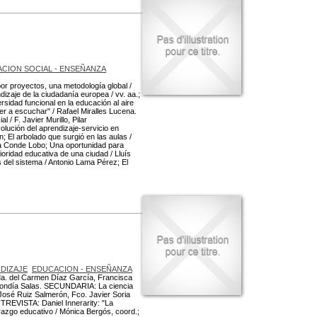
CION SOCIAL - ENSEÑANZA
r proyectos, una metodología global /
zaje de la ciudadanía europea / vv. aa.;
dad funcional en la educación al aire
 a escuchar" / Rafael Miralles Lucena.
 / F. Javier Murillo, Pilar
olución del aprendizaje-servicio en
 El arbolado que surgió en las aulas /
ña Conde Lobo; Una oportunidad para
rioridad educativa de una ciudad / Lluís
del sistema / Antonio Lama Pérez; El
DIZAJE
EDUCACION - ENSEÑANZA
a. del Carmen Díaz García, Francisca
 Bondía Salas. SECUNDARIA: La ciencia
osé Ruiz Salmerón, Fco. Javier Soria
REVISTA: Daniel Innerarity: "La
azgo educativo / Mónica Bergós, coord.;