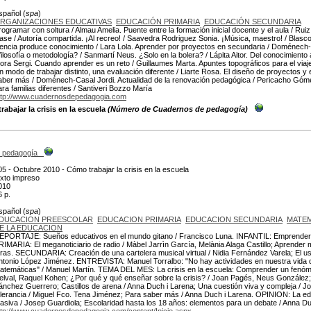
spañol (
spa
)
RGANIZACIONES EDUCATIVAS
EDUCACIÓN PRIMARIA
EDUCACIÓN SECUNDARIA
rogramar con soltura / Almau Amelia. Puente entre la formación inicial docente y el aula / Rui
lase / Autoría compartida. ¡Al recreo! / Saavedra Rodriguez Sonia. ¡Música, maestro! / Blasc
iencia produce conocimiento / Lara Lola. Aprender por proyectos en secundaria / Doménech-
filosofía o metodología? / Sanmartí Neus. ¿Solo en la bolera? / Lápita Aitor. Del conocimiento 
ora Sergi. Cuando aprender es un reto / Guillaumes Marta. Apuntes topográficos para el via
n modo de trabajar distinto, una evaluación diferente / Liarte Rosa. El diseño de proyectos y e
aber más / Doménech-Casal Jordi. Actualidad de la renovación pedagógica / Pericacho Góme
ara familias diferentes / Santiveri Bozzo María
ttp://www.cuadernosdepedagogia.com
abajar la crisis en la escuela
(Número de Cuadernos de pedagogía)
 pedagogía
05 - Octubre 2010 - Cómo trabajar la crisis en la escuela
exto impreso
010
6 p.
spañol (
spa
)
DUCACION PREESCOLAR
EDUCACION PRIMARIA
EDUCACION SECUNDARIA
MATEM
E LA EDUCACION
EPORTAJE: Sueños educativos en el mundo gitano / Francisco Luna. INFANTIL: Emprender j
RIMARIA: El meganoticiario de radio / Màbel Jarrìn García, Melània Alaga Castillo; Aprender 
tras. SECUNDARIA: Creación de una cartelera musical virtual / Nidia Fernández Varela; El u
ntonio López Jiménez. ENTREVISTA: Manuel Torralbo: "No hay actividades en nuestra vida di
atemáticas" / Manuel Martín. TEMA DEL MES: La crisis en la escuela: Comprender un fenó
elval, Raquel Kohen; ¿Por qué y qué enseñar sobre la crisis? / Joan Pagés, Neus González;
ánchez Guerrero; Castillos de arena / Anna Duch i Larena; Una cuestión viva y compleja / 
olerancia / Miguel Fco. Tena Jiménez; Para saber más / Anna Duch i Larena. OPINION: La e
asiva / Josep Guardiola; Escolaridad hasta los 18 años: elementos para un debate / Anna Du