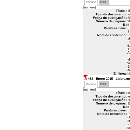
Público
ISBD
[número]
Título :
4
Tipo de documento:
t
Fecha de publicación:
2
Número de páginas:
9
Il.:
il
Palabras clave:
E
E
Nota de contenido:
R
M
U
l
T
A
E
M
v
E
d
En línea:
h
452 - Enero 2015 - Liderazg
Público
ISBD
[número]
Título :
4
Tipo de documento:
t
Fecha de publicación:
2
Número de páginas:
1
Il.:
il
Palabras clave:
E
Nota de contenido:
R
G
e
R
s