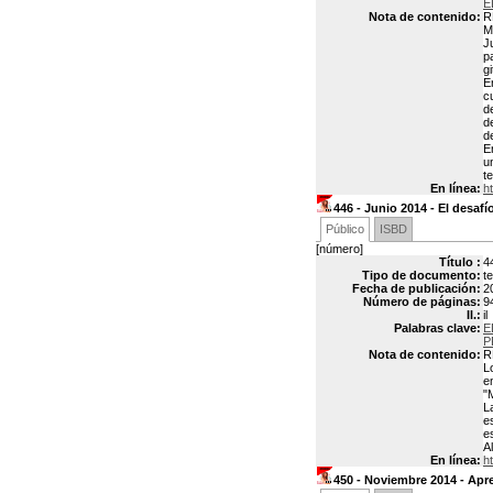
E
Nota de contenido:
R
M
J
p
g
E
c
d
d
d
E
u
t
En línea:
h
446 - Junio 2014 - El desafí
Público
ISBD
[número]
Título :
4
Tipo de documento:
t
Fecha de publicación:
2
Número de páginas:
9
Il.:
il
Palabras clave:
E
P
Nota de contenido:
R
L
e
"
L
e
e
A
En línea:
h
450 - Noviembre 2014 - Apre