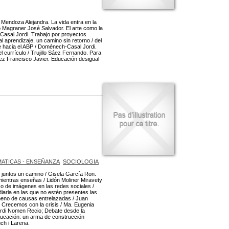
z Mendoza Alejandra. La vida entra en la
o Magraner José Salvador. El arte como la
Casal Jordi. Trabajo por proyectos
al aprendizaje, un camino sin retorno / del
je hacia el ABP / Doménech-Casal Jordi.
l currículo / Trujillo Sáez Fernando. Para
z Francisco Javier. Educación desigual
ATICAS - ENSEÑANZA
SOCIOLOGIA
untos un camino / Gisela García Ron.
mientras enseñas / Lidón Moliner Miravety
so de imágenes en las redes sociales /
aria en las que no estén presentes las
meno de causas entrelazadas / Juan
 Crecemos con la crisis / Ma. Eugenia
Jordi Nomen Recio; Debate desde la
ducación: un arma de construcción
ch i Larena.