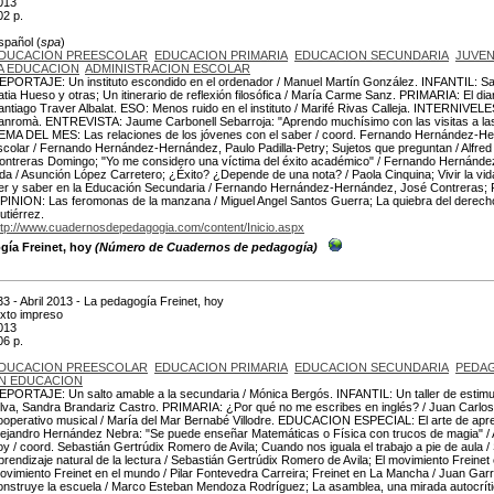
013
02 p.
spañol (
spa
)
DUCACION PREESCOLAR
EDUCACION PRIMARIA
EDUCACION SECUNDARIA
JUVEN
A EDUCACION
ADMINISTRACION ESCOLAR
EPORTAJE: Un instituto escondido en el ordenador / Manuel Martín González. INFANTIL: Salta
atia Hueso y otras; Un itinerario de reflexión filosófica / María Carme Sanz. PRIMARIA: El dia
antiago Traver Albalat. ESO: Menos ruido en el instituto / Marifé Rivas Calleja. INTERNIVE
anromà. ENTREVISTA: Jaume Carbonell Sebarroja: "Aprendo muchísimo con las visitas a las 
EMA DEL MES: Las relaciones de los jóvenes con el saber / coord. Fernando Hernández-Hern
scolar / Fernando Hernández-Hernández, Paulo Padilla-Petry; Sujetos que preguntan / Alfred
ontreras Domingo; "Yo me considero una víctima del éxito académico" / Fernando Hernánde
ida / Asunción López Carretero; ¿Éxito? ¿Depende de una nota? / Paola Cinquina; Vivir la vida
er y saber en la Educación Secundaria / Fernando Hernández-Hernández, José Contreras; P
PINION: Las feromonas de la manzana / Miguel Angel Santos Guerra; La quiebra del derecho 
utiérrez.
ttp://www.cuadernosdepedagogia.com/content/Inicio.aspx
ogía Freinet, hoy
(Número de Cuadernos de pedagogía)
33 - Abril 2013 - La pedagogía Freinet, hoy
exto impreso
013
06 p.
DUCACION PREESCOLAR
EDUCACION PRIMARIA
EDUCACION SECUNDARIA
PEDAG
N EDUCACION
EPORTAJE: Un salto amable a la secundaria / Mónica Bergós. INFANTIL: Un taller de estimula
ilva, Sandra Brandariz Castro. PRIMARIA: ¿Por qué no me escribes en inglés? / Juan Carlos
ooperativo musical / María del Mar Bernabé Villodre. EDUCACION ESPECIAL: El arte de ap
lejandro Hernández Nebra: "Se puede enseñar Matemáticas o Física con trucos de magia" /
oy / coord. Sebastián Gertrúdix Romero de Avila; Cuando nos iguala el trabajo a pie de aula 
prendizaje natural de la lectura / Sebastián Gertrúdix Romero de Avila; El movimiento Freine
ovimiento Freinet en el mundo / Pilar Fontevedra Carreira; Freinet en La Mancha / Juan Ga
onstruye la escuela / Marco Esteban Mendoza Rodríguez; La asamblea, una mirada autocrític