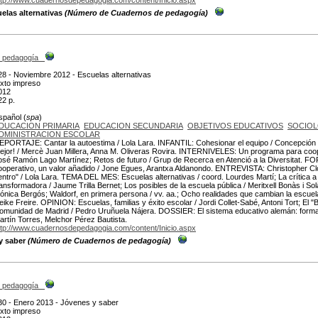
ttp://www.cuadernosdepedagogia.com/content/Inicio.aspx
elas alternativas
(Número de Cuadernos de pedagogía)
 pedagogía
28 - Noviembre 2012 - Escuelas alternativas
exto impreso
012
22 p.
spañol (
spa
)
DUCACION PRIMARIA
EDUCACION SECUNDARIA
OBJETIVOS EDUCATIVOS
SOCIOL
DMINISTRACION ESCOLAR
EPORTAJE: Cantar la autoestima / Lola Lara. INFANTIL: Cohesionar el equipo / Concepción 
ejor! / Mercè Juan Millera, Anna M. Oliveras Rovira. INTERNIVELES: Un programa para coop
osé Ramón Lago Martínez; Retos de futuro / Grup de Recerca en Atenció a la Diversita
ooperativo, un valor añadido / Jone Egues, Arantxa Aldanondo. ENTREVISTA: Christopher Cl
entro" / Lola Lara. TEMA DEL MES: Escuelas alternativas / coord. Lourdes Martí; La crítica a l
ransformadora / Jaume Trilla Bernet; Los posibles de la escuela pública / Meritxell Bonàs i So
ónica Bergós; Waldorf, en primera persona / vv. aa.; Ocho realidades que cambian la escuela
eike Freire. OPINION: Escuelas, familias y éxito escolar / Jordi Collet-Sabé, Antoni Tort; El "B
omunidad de Madrid / Pedro Uruñuela Nájera. DOSSIER: El sistema educativo alemán: formaci
artín Torres, Melchor Pérez Bautista.
ttp://www.cuadernosdepedagogia.com/content/Inicio.aspx
y saber
(Número de Cuadernos de pedagogía)
 pedagogía
30 - Enero 2013 - Jóvenes y saber
exto impreso