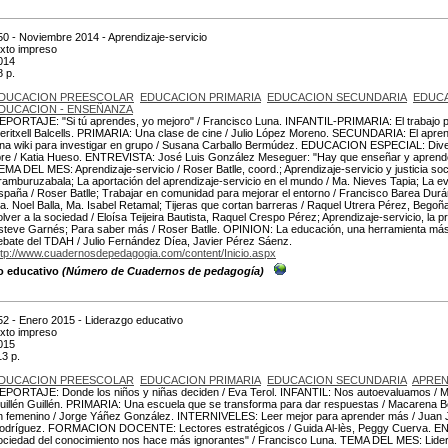
50 - Noviembre 2014 - Aprendizaje-servicio
exto impreso
014
8 p.
DUCACION PREESCOLAR
EDUCACION PRIMARIA
EDUCACION SECUNDARIA
EDUCA
DUCACION - ENSEÑANZA
EPORTAJE: "Si tú aprendes, yo mejoro" / Francisco Luna. INFANTIL-PRIMARIA: El trabajo po
eritxell Balcells. PRIMARIA: Una clase de cine / Julio López Moreno. SECUNDARIA: El aprendi
na wiki para investigar en grupo / Susana Carballo Bermúdez. EDUCACION ESPECIAL: Diversi
ibre / Katia Hueso. ENTREVISTA: José Luis González Meseguer: "Hay que enseñar y aprender
EMA DEL MES: Aprendizaje-servicio / Roser Batlle, coord.; Aprendizaje-servicio y justicia social
ramburuzabala; La aportación del aprendizaje-servicio en el mundo / Ma. Nieves Tapia; La ev
spaña / Roser Batlle; Trabajar en comunidad para mejorar el entorno / Francisco Barea Durán;
a. Noel Balla, Ma. Isabel Retamal; Tijeras que cortan barreras / Raquel Utrera Pérez, Bego
olver a la sociedad / Eloísa Teijeira Bautista, Raquel Crespo Pérez; Aprendizaje-servicio, la p
steve Garnés; Para saber más / Roser Batlle. OPINION: La educación, una herramienta más 
ebate del TDAH / Julio Fernández Díea, Javier Pérez Sáenz.
ttp://www.cuadernosdepedagogia.com/content/Inicio.aspx
o educativo
(Número de Cuadernos de pedagogía)
52 - Enero 2015 - Liderazgo educativo
exto impreso
015
13 p.
DUCACION PREESCOLAR
EDUCACION PRIMARIA
EDUCACION SECUNDARIA
APREN
EPORTAJE: Donde los niños y niñas deciden / Eva Terol. INFANTIL: Nos autoevaluamos / M
uillén Guillén. PRIMARIA: Una escuela que se transforma para dar respuestas / Macarena
n femenino / Jorge Yáñez González. INTERNIVELES: Leer mejor para aprender más / Juan J
odríguez. FORMACION DOCENTE: Lectores estratégicos / Guida Al-lès, Peggy Cuerva. ENT
ociedad del conocimiento nos hace más ignorantes" / Francisco Luna. TEMA DEL MES: Lider