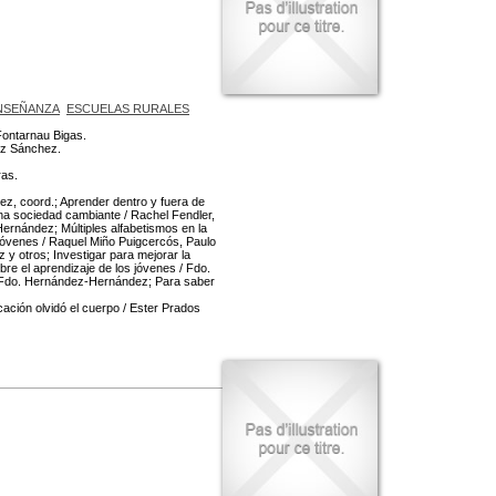
NSEÑANZA
ESCUELAS RURALES
Fontarnau Bigas.
aiz Sánchez.
ras.
, coord.; Aprender dentro y fuera de
na sociedad cambiante / Rachel Fendler,
rnández; Múltiples alfabetismos en la
jóvenes / Raquel Miño Puigcercós, Paulo
 y otros; Investigar para mejorar la
re el aprendizaje de los jóvenes / Fdo.
 Fdo. Hernández-Hernández; Para saber
ación olvidó el cuerpo / Ester Prados