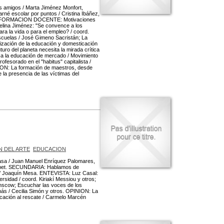
s amigos / Marta Jiménez Monfort,
rné escolar por puntos / Cristina Ibáñez,
der. FORMACION DOCENTE: Motivaciones
elina Jiménez: "Se convence a los
ra la vida o para el empleo? / coord.
escuelas / José Gimeno Sacristán; La
ilización de la educación y domesticación
ro del planeta necesita la mirada crítica
as a la educación de mercado / Movimiento
fesorado en el "habitus" capitalista /
NION: La formación de maestros, desde
 la presencia de las víctimas del
N DEL ARTE
EDUCACION
casa / Juan Manuel Enríquez Palomares,
Llobet. SECUNDARIA: Hablamos de
os / Joaquín Mesa. ENTEVISTA: Luz Casal:
rsidad / coord. Kiriakí Messiou y otros;
Ainscow; Escuchar las voces de los
 más / Cecilia Simón y otros. OPINION: La
ducación al rescate / Carmelo Marcén