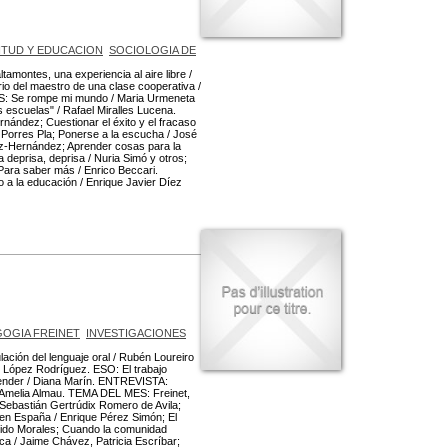
TUD Y EDUCACION
SOCIOLOGIA DE
montes, una experiencia al aire libre /
rio del maestro de una clase cooperativa /
LES: Se rompe mi mundo / Maria Urmeneta
escuelas" / Rafael Miralles Lucena.
ández; Cuestionar el éxito y el fracaso
 Porres Pla; Ponerse a la escucha / José
z-Hernández; Aprender cosas para la
 deprisa, deprisa / Nuria Simó y otros;
ara saber más / Enrico Beccari.
a la educación / Enrique Javier Díez
OGIA FREINET
INVESTIGACIONES
ción del lenguaje oral / Rubén Loureiro
 López Rodríguez. ESO: El trabajo
render / Diana Marín. ENTREVISTA:
 Amelia Almau. TEMA DEL MES: Freinet,
/ Sebastián Gertrúdix Romero de Avila;
t en España / Enrique Pérez Simón; El
rrido Morales; Cuando la comunidad
a / Jaime Chávez, Patricia Escríbar;