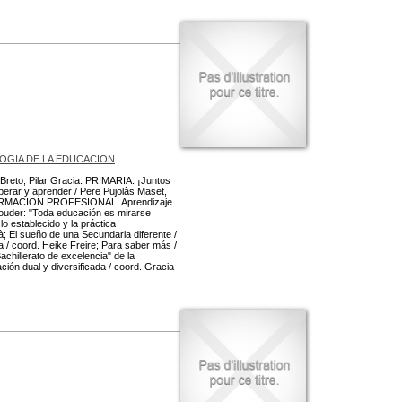
OGIA DE LA EDUCACION
Breto, Pilar Gracia. PRIMARIA: ¡Juntos
erar y aprender / Pere Pujolàs Maset,
t. FORMACION PROFESIONAL: Aprendizaje
ouder: "Toda educación es mirarse
o establecido y la práctica
là; El sueño de una Secundaria diferente /
 / coord. Heike Freire; Para saber más /
achillerato de excelencia" de la
ón dual y diversificada / coord. Gracia