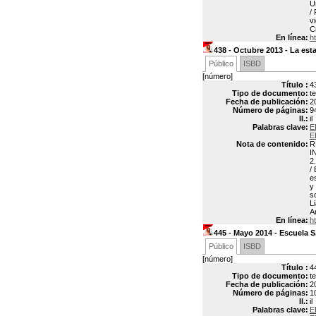
U
/
v
C
En línea:
h
438 - Octubre 2013 - La esta
Público
ISBD
[número]
Título :
4
Tipo de documento:
t
Fecha de publicación:
2
Número de páginas:
9
Il.:
il
Palabras clave:
E
E
Nota de contenido:
R
I
2
/
e
y
s
L
A
En línea:
h
445 - Mayo 2014 - Escuela S
Público
ISBD
[número]
Título :
4
Tipo de documento:
t
Fecha de publicación:
2
Número de páginas:
1
Il.:
il
Palabras clave:
E