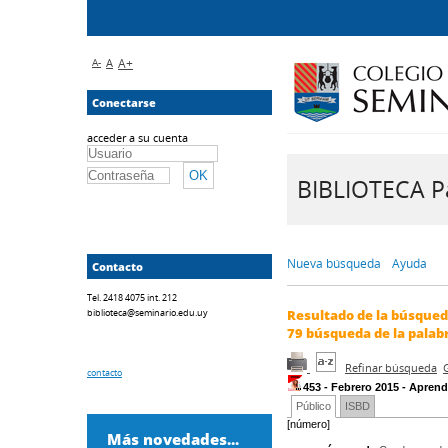
A-
A
A+
Conectarse
acceder a su cuenta
BIBLIOTECA Pa
Nueva búsqueda
Ayuda
Contacto
Tel. 2418 4075 int. 212
biblioteca@seminario.edu.uy
Resultado de la búsque
79
búsqueda de la palab
Refinar búsqueda
contacto
453 - Febrero 2015 - Aprend
Público
ISBD
[número]
Más novedades...