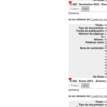
En línea:
h
428 - Noviembre 2012 - Escu
Público
ISBD
[número]
es un número de
Cuadernos de
Título :
4
Tipo de documento:
t
Fecha de publicación:
2
Número de páginas:
1
Il.:
il
Idioma :
E
Palabras clave:
E
A
Nota de contenido:
R
M
J
c
d
t
M
H
C
M
En línea:
h
430 - Enero 2013 - Jóvenes 
Público
ISBD
[número]
es un número de
Cuadernos de
Título :
4
Tipo de documento:
t