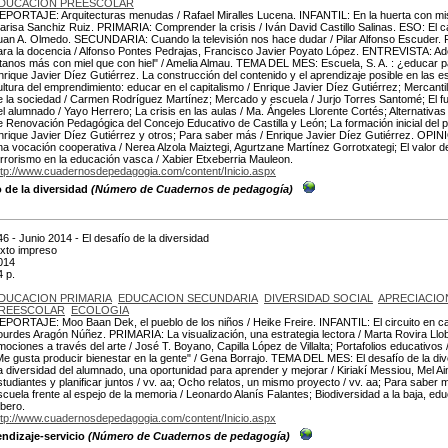
DUCACION PREESCOLAR
EPORTAJE: Arquitecturas menudas / Rafael Miralles Lucena. INFANTIL: En la huerta con mi
arisa Sanchiz Ruiz. PRIMARIA: Comprender la crisis / Iván David Castillo Salinas. ESO: El ca
uan A. Olmedo. SECUNDARIA: Cuando la televisión nos hace dudar / Pilar Alfonso Escu
ara la docencia / Alfonso Pontes Pedrajas, Francisco Javier Poyato López. ENTREVISTA: Ad
itanos más con miel que con hiel" / Amelia Almau. TEMA DEL MES: Escuela, S. A. : ¿educar pa
nrique Javier Díez Gutiérrez. La construcción del contenido y el aprendizaje posible en las 
ultura del emprendimiento: educar en el capitalismo / Enrique Javier Díez Gutiérrez; Mercant
e la sociedad / Carmen Rodríguez Martínez; Mercado y escuela / Jurjo Torres Santomé; El futu
el alumnado / Yayo Herrero; La crisis en las aulas / Ma. Ángeles Llorente Cortés; Alternativ
e Renovación Pedagógica del Concejo Educativo de Castilla y León; La formación inicial del pro
nrique Javier Díez Gutiérrez y otros; Para saber más / Enrique Javier Díez Gutiérrez. OPI
na vocación cooperativa / Nerea Alzola Maiztegi, Agurtzane Martínez Gorrotxategi; El valor de
errorismo en la educación vasca / Xabier Etxeberria Mauleon.
ttp://www.cuadernosdepedagogia.com/content/Inicio.aspx
o de la diversidad
(Número de Cuadernos de pedagogía)
46 - Junio 2014 - El desafío de la diversidad
exto impreso
014
4 p.
DUCACION PRIMARIA
EDUCACION SECUNDARIA
DIVERSIDAD SOCIAL
APRECIACIO
REESCOLAR
ECOLOGIA
EPORTAJE: Moo Baan Dek, el pueblo de los niños / Heike Freire. INFANTIL: El circuito en 
ourdes Aragón Núñez. PRIMARIA: La visualización, una estrategia lectora / Marta Rovira 
mociones a través del arte / José T. Boyano, Capilla López de Villalta; Portafolios educativ
Me gusta producir bienestar en la gente" / Gena Borrajo. TEMA DEL MES: El desafío de la dive
a diversidad del alumnado, una oportunidad para aprender y mejorar / Kiriakí Messiou, Mel 
studiantes y planificar juntos / vv. aa; Ocho relatos, un mismo proyecto / vv. aa; Para saber
scuela frente al espejo de la memoria / Leonardo Alanís Falantes; Biodiversidad a la baja, e
lbero.
ttp://www.cuadernosdepedagogia.com/content/Inicio.aspx
ndizaje-servicio
(Número de Cuadernos de pedagogía)