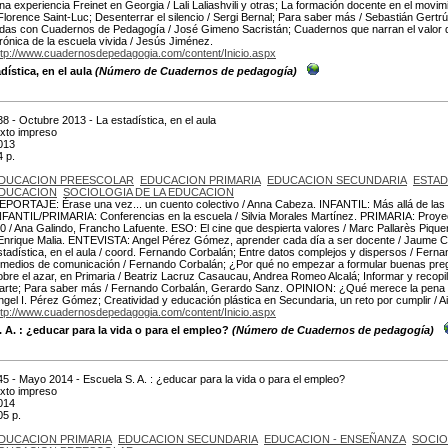
na experiencia Freinet en Georgia / Lali Laliashvili y otras; La formación docente en el movi
 Florence Saint-Luc; Desenterrar el silencio / Sergi Bernal; Para saber más / Sebastián Ger
idas con Cuadernos de Pedagogía / José Gimeno Sacristán; Cuadernos que narran el valor de 
rónica de la escuela vivida / Jesús Jiménez.
ttp://www.cuadernosdepedagogia.com/content/Inicio.aspx
dística, en el aula
(Número de Cuadernos de pedagogía)
38 - Octubre 2013 - La estadística, en el aula
exto impreso
013
4 p.
DUCACION PREESCOLAR
EDUCACION PRIMARIA
EDUCACION SECUNDARIA
ESTAD
DUCACION
SOCIOLOGIA DE LA EDUCACION
EPORTAJE: Érase una vez... un cuento colectivo / Anna Cabeza. INFANTIL: Más allá de las p
NFANTIL/PRIMARIA: Conferencias en la escuela / Silvia Morales Martínez. PRIMARIA: Proye
.0 / Ana Galindo, Francho Lafuente. ESO: El cine que despierta valores / Marc Pallarès Pique
 Enrique Malia. ENTEVISTA: Angel Pérez Gómez, aprender cada día a ser docente / Jaume 
stadística, en el aula / coord. Fernando Corbalán; Entre datos complejos y dispersos / Fern
 medios de comunicación / Fernando Corbalán; ¿Por qué no empezar a formular buenas preg
obre el azar, en Primaria / Beatriz Lacruz Casaucau, Andrea Romeo Alcalá; Informar y recopila
iarte; Para saber más / Fernando Corbalán, Gerardo Sanz. OPINION: ¿Qué merece la pena apr
ngel I. Pérez Gómez; Creatividad y educación plástica en Secundaria, un reto por cumplir /
ttp://www.cuadernosdepedagogia.com/content/Inicio.aspx
. A. : ¿educar para la vida o para el empleo?
(Número de Cuadernos de pedagogía)
45 - Mayo 2014 - Escuela S. A. : ¿educar para la vida o para el empleo?
exto impreso
014
05 p.
DUCACION PRIMARIA
EDUCACION SECUNDARIA
EDUCACION - ENSEÑANZA
SOCIO