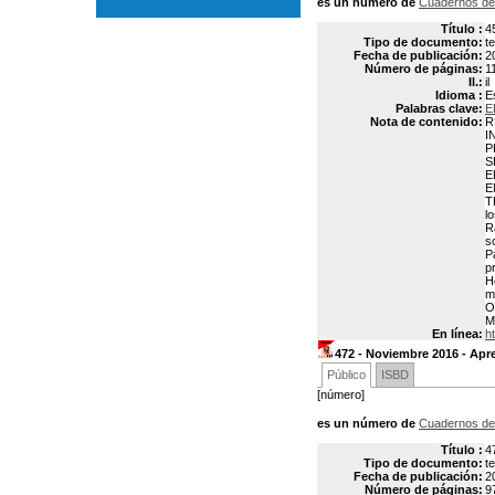
es un número de
Cuadernos de
Título :
4
Tipo de documento:
t
Fecha de publicación:
2
Número de páginas:
1
Il.:
il
Idioma :
E
Palabras clave:
E
Nota de contenido:
R
I
P
S
E
E
T
l
R
s
P
p
H
m
O
M
En línea:
h
472 - Noviembre 2016 - Apr
Público
ISBD
[número]
es un número de
Cuadernos de
Título :
4
Tipo de documento:
t
Fecha de publicación:
2
Número de páginas:
9