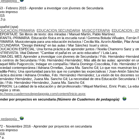
 pedagogía
53 - Febrero 2015 - Aprender a investigar con jóvenes de Secundaria
exto impreso
015
13 p.
spañol (
spa
)
DUCACION PRIMARIA
EDUCACION SECUNDARIA
MUSICOTERAPIA
EDUCACION - E
EPORTAJE: Sin libros de texto: dos miradas / Manuel Martín, Pablo Martínez.
NFANTIL-PRIMARIA: Educación física en la escuela rural / Gemma Boluda Viñuales, Ferrán 
RIMARIA: Musicoterapia para una educación inclusiva / Cecilia Ma. Azorín Abellán, Pilar Arn
ECUNDARIA: "Design thinking" en las aulas / Mar Sánchez Isuel y otros.
DUCACION ESPECIAL: Una forma práctica de aprender juntos / Noelia Chamorro Sanz y ot
NTREVISTA: Vital Didonet: "Cambiar el pañal es un acto educativo" / Lola Lara.
EMA DEL MES: Aprender a investigar con jóvenes de Secundaria / Fdo. Hernández-Hernández
os centros de Secundaria / Fdo. Hernández-Hernández; Más allá de las aulas: aprender en u
aquel Miño Puigcercós; Indagar en compañía / María Domingo Coscollola, Fdo. Hernández-He
ociedad contemporánea / Adriana Ornellas, Juana Ma. Sancho Gil; Lo que nos muestran los 
adilla-Petry; Una oportunidad para los que no cumplen las expectativas / Joan-Antón Sánchez
ráctica docente / Adriana Ornellas, Fdo. Hernández-Hernández; La visión de los docentes sob
ernández-Hernández, Juana Ma. Sancho Gil; La necesidad de otra Educación Secundaria /
ás / Fdo. Hernández-Hernández, Juana Ma. Sancho Gil.
PINION: La calidad de la educación y del profesorado / Miquel Martínez, Enric Prats; La educ
egías y otras.
ttp://www.cuadernosdepedagogia.com/content/Inicio.aspx
ender por proyectos en secundaria
(Número de Cuadernos de pedagogía)
 pedagogía
72 - Noviembre 2016 - Aprender por proyectos en secundaria
exto impreso
016
7 p.