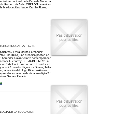
miento internacional de la Escuela Moderna
trúdix Romero de Avila. OPINION: Nuestras
la educación / Isabel Carrillo Flores;
ISTICA EDUCATIVA
TIC EN
alabras / Elvira Molina Fernández.
cto LunáTICos, una creación poética en
r; Aprender a mirar el arte contemporáneo
Carbonell Sebarroja. TEMA DEL MES: La
ando Corbalán, Gerardo Sanz; Estadística
untas? / Lourdes Figueiras Ocaña; Taller
r, la función del blog / Ricardo Alonso
ender en la escuela de la era digital? /
 Ainhoa Gómez Pintado.
LOGIA DE LA EDUCACION