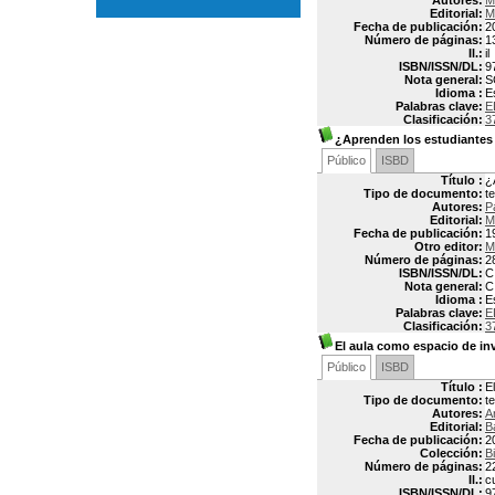
Autores:
M
Editorial:
M
Fecha de publicación:
2
Número de páginas:
1
Il.:
il
ISBN/ISSN/DL:
9
Nota general:
S
Idioma :
E
Palabras clave:
E
Clasificación:
3
¿Aprenden los estudiantes 
Público
ISBD
Título :
¿
Tipo de documento:
t
Autores:
P
Editorial:
M
Fecha de publicación:
1
Otro editor:
M
Número de páginas:
2
ISBN/ISSN/DL:
C
Nota general:
C
Idioma :
E
Palabras clave:
E
Clasificación:
3
El aula como espacio de inv
Público
ISBD
Título :
E
Tipo de documento:
t
Autores:
A
Editorial:
B
Fecha de publicación:
2
Colección:
B
Número de páginas:
2
Il.:
c
ISBN/ISSN/DL:
9