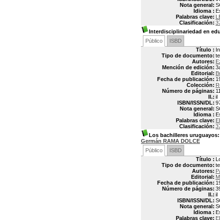
Nota general:
S
Idioma :
E
Palabras clave:
L
Clasificación:
3
Interdisciplinariedad en ed
Público
ISBD
Título :
I
Tipo de documento:
t
Autores:
E
Mención de edición:
3
Editorial:
B
Fecha de publicación:
1
Colección:
R
Número de páginas:
1
Il.:
il
ISBN/ISSN/DL:
9
Nota general:
S
Idioma :
E
Palabras clave:
E
Clasificación:
3
Los bachilleres uruguayos:
Germán RAMA DOLCE
Público
ISBD
Título :
L
Tipo de documento:
t
Autores:
P
Editorial:
M
Fecha de publicación:
1
Número de páginas:
3
Il.:
il
ISBN/ISSN/DL:
S
Nota general:
S
Idioma :
E
Palabras clave:
E