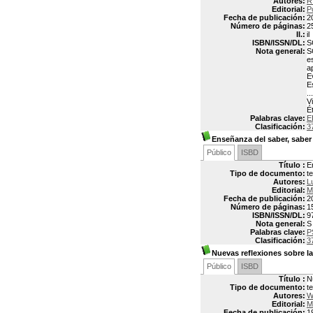
Autores:
R
Editorial:
P
Fecha de publicación:
2
Número de páginas:
2
Il.:
il
ISBN/ISSN/DL:
S
Nota general:
S
e
a
E
E
.
V
É
Palabras clave:
E
Clasificación:
3
Enseñanza del saber, saber
Público
ISBD
Título :
E
Tipo de documento:
t
Autores:
L
Editorial:
M
Fecha de publicación:
2
Número de páginas:
1
ISBN/ISSN/DL:
9
Nota general:
S
Palabras clave:
P
Clasificación:
3
Nuevas reflexiones sobre la
Público
ISBD
Título :
N
Tipo de documento:
t
Autores:
W
Editorial:
M
Fecha de publicación:
1