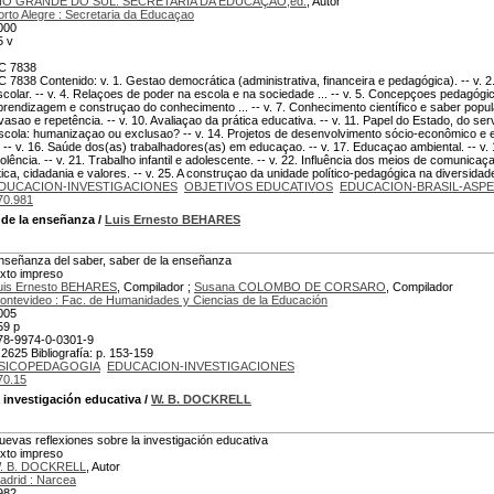
IO GRANDE DO SUL. SECRETARIA DA EDUCAÇAO,ed.
, Autor
orto Alegre : Secretaria da Educaçao
000
5 v
C 7838
C 7838 Contenido: v. 1. Gestao democrática (administrativa, financeira e pedagógica). -- v. 2.
scolar. -- v. 4. Relaçoes de poder na escola e na sociedade ... -- v. 5. Concepçoes pedagóg
prendizagem e construçao do conhecimento ... -- v. 7. Conhecimento científico e saber popular.
vasao e repetência. -- v. 10. Avaliaçao da prática educativa. -- v. 11. Papel do Estado, do servi
scola: humanizaçao ou exclusao? -- v. 14. Projetos de desenvolvimento sócio-econômico e e
.. -- v. 16. Saúde dos(as) trabalhadores(as) em educaçao. -- v. 17. Educaçao ambiental. -- v. 
iolência. -- v. 21. Trabalho infantil e adolescente. -- v. 22. Influência dos meios de comunicaçao
tica, cidadania e valores. -- v. 25. A construçao da unidade político-pedagógica na diversidade
DUCACION-INVESTIGACIONES
OBJETIVOS EDUCATIVOS
EDUCACION-BRASIL-ASP
70.981
 de la enseñanza
/
Luis Ernesto BEHARES
nseñanza del saber, saber de la enseñanza
exto impreso
uis Ernesto BEHARES
, Compilador ;
Susana COLOMBO DE CORSARO
, Compilador
ontevideo : Fac. de Humanidades y Ciencias de la Educación
005
59 p
78-9974-0-0301-9
 2625 Bibliografía: p. 153-159
SICOPEDAGOGIA
EDUCACION-INVESTIGACIONES
70.15
 investigación educativa
/
W. B. DOCKRELL
uevas reflexiones sobre la investigación educativa
exto impreso
. B. DOCKRELL
, Autor
adrid : Narcea
982