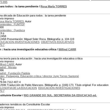
73.895
ara todos
: la tarea pendiente
/
Rosa María TORRES
na década de Educación para todos : la tarea pendiente
exto impreso
osa María TORRES
, Autor
ontevideo : FUMTEP
000
ontevideo : Queduca
19 p
 2458
 2458 Presentación: Miguel Soler Roca. Bibliografía: p. 104-119
DUCACION-INVESTIGACIONES
OBJETIVOS EDUCATIVOS
70.7
n
: hacia una investigación educativa crítica
/
Wilfred CARR
na teoría para la educación : hacia una investigación educativa crítica
exto impreso
ilfred CARR
, Autor
adrid : Morata
996
adrid : Fundación Paideia
olec. Pedagogía. Educación crítica / director Jurjo Torres Santomé
73 p
78-84-7112-407-4
 2596 Traducción de Pablo Manzano. Bibliografía: p. [166]-173. Título original: For education
ILOSOFIA DE LA EDUCACION
EDUCACION-INVESTIGACIONES
70.7
tituinte Escolar
/
RIO GRANDE DO SUL. SECRETARIA DA EDUCAÇAO,ed.
adernos temáticos da Constituinte Escolar
exto impreso