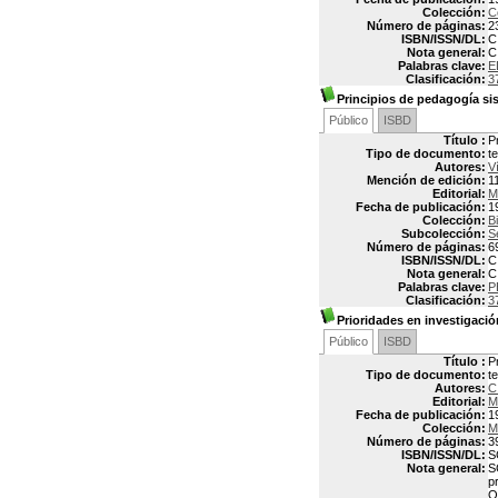
Colección:
C
Número de páginas:
2
ISBN/ISSN/DL:
C
Nota general:
C
Palabras clave:
E
Clasificación:
3
Principios de pedagogía si
Público
ISBD
Título :
P
Tipo de documento:
t
Autores:
V
Mención de edición:
1
Editorial:
M
Fecha de publicación:
1
Colección:
B
Subcolección:
S
Número de páginas:
6
ISBN/ISSN/DL:
C
Nota general:
C
Palabras clave:
P
Clasificación:
3
Prioridades en investigació
Público
ISBD
Título :
P
Tipo de documento:
t
Autores:
C
Editorial:
M
Fecha de publicación:
1
Colección:
M
Número de páginas:
3
ISBN/ISSN/DL:
S
Nota general:
S
p
O