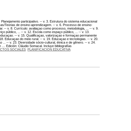
 Planejamento participativo. -- v. 3. Estrutura do sistema educacional
icas/Teorias de ensino-aprendizagem. -- v. 6. Processo de ensino-
 -- v. 8. Currículo: avaliaçao como processo, metodologia, ... -- v. 9.
ço público, ... -- v. 12. Escola como espaço público, ... -- v. 13.
ducaçao. -- v. 15. Qualificaçao, valorizaçao e formaçao permanente
18. Educaçao do meio rural. -- v. 19. Educaçao e tecnologias. -- v. 20.
 ... -- v. 23. Diversidade sócio-cultural, étnica e de gênero. -- v. 24.
 .... Edición: Cláudio Somacal. Incluye bibliografías
ECTOS SOCIALES
PLANIFICACION EDUCATIVA