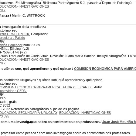
ducativos. Ed. Mimeográfica. Biblioteca Padre Aguerre S.J., pasado a Depto. de Psicología
DUCACION-INVESTIGACIONES
70.7
eñanza
/
Merlin C. WITTROCK
a investigación de la enseñanza
exto impreso
erlin C. WITTROCK
, Compilador
arcelona : Paidós
997
aidós Educador
num. 87-89
43] p., [3] pleg. (v.2)
4-7509-517-6 (v.2)
 2608 Traducción de Gloria Vitale. Revisión: Juana María Sancho. Incluye bibliografías. La Bib
DUCACION-INVESTIGACIONES
70.7
: quiénes son, qué aprendieron y qué opinan
/
COMISION ECONOMICA PARA AMERIC
os bachilleres uruguayos : quiénes son, qué aprendieron y qué opinan
exto impreso
OMISION ECONOMICA PARA AMERICA LATINA Y EL CARIBE
, Autor
ontevideo : CEPAL
994
09 p
uads., gráfs
C 7032
C 7032 Referencias bibliográficas al pie de las páginas
DUCACION SECUNDARIA-URUGUAY
EDUCACION-INVESTIGACIONES
73.895
 com uma investigaçao sobre os sentimentos dos professores
/
Juan José Mouriño
 professor como pessoa : com uma investigaçao sobre os sentimentos dos professores