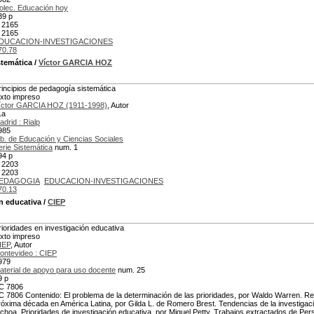
olec. Educación hoy
39 p
 2165
 2165
DUCACION-INVESTIGACIONES
70.78
stemática
/
Víctor GARCIA HOZ
rincipios de pedagogía sistemática
exto impreso
íctor GARCIA HOZ (1911-1998)
, Autor
1a
adrid : Rialp
985
ib. de Educación y Ciencias Sociales
erie Sistemática
num. 1
94 p
 2203
 2203
EDAGOGIA
EDUCACION-INVESTIGACIONES
70.13
n educativa
/
CIEP
rioridades en investigación educativa
exto impreso
IEP
, Autor
ontevideo : CIEP
979
aterial de apoyo para uso docente
num. 25
9 p
C 7806
C 7806 Contenido: El problema de la determinación de las prioridades, por Waldo Warren. Refl
róxima década en América Latina, por Gilda L. de Romero Brest. Tendencias de la investigac
choa. Prioridades de investigación educativa, por Miguel Petty. Trabajos extractados de Per