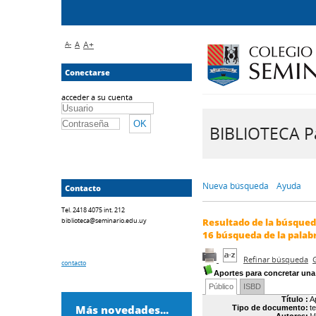
A-
A
A+
Conectarse
acceder a su cuenta
BIBLIOTECA Pa
Nueva búsqueda
Ayuda
Contacto
Tel. 2418 4075 int. 212
biblioteca@seminario.edu.uy
Resultado de la búsque
16
búsqueda de la palab
Refinar búsqueda
contacto
Aportes para concretar una
Público
ISBD
Título :
A
Más novedades...
Tipo de documento:
t