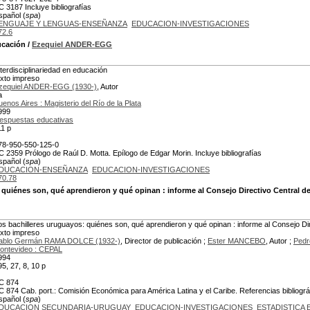
C 3187 Incluye bibliografías
spañol (
spa
)
ENGUAJE Y LENGUAS-ENSEÑANZA
EDUCACION-INVESTIGACIONES
72.6
ucación
/
Ezequiel ANDER-EGG
nterdisciplinariedad en educación
exto impreso
zequiel ANDER-EGG (1930-)
, Autor
a
uenos Aires : Magisterio del Río de la Plata
999
espuestas educativas
11 p
78-950-550-125-0
C 2359 Prólogo de Raúl D. Motta. Epílogo de Edgar Morin. Incluye bibliografías
spañol (
spa
)
DUCACION-ENSEÑANZA
EDUCACION-INVESTIGACIONES
70.78
 quiénes son, qué aprendieron y qué opinan
: informe al Consejo Directivo Central d
os bachilleres uruguayos: quiénes son, qué aprendieron y qué opinan : informe al Consejo Di
exto impreso
ablo Germán RAMA DOLCE (1932-)
, Director de publicación ;
Ester MANCEBO
, Autor ;
Ped
ontevideo : CEPAL
994
95, 27, 8, 10 p
C 874
C 874 Cab. port.: Comisión Económica para América Latina y el Caribe. Referencias bibliográf
spañol (
spa
)
DUCACION SECUNDARIA-URUGUAY
EDUCACION-INVESTIGACIONES
ESTADISTICA 