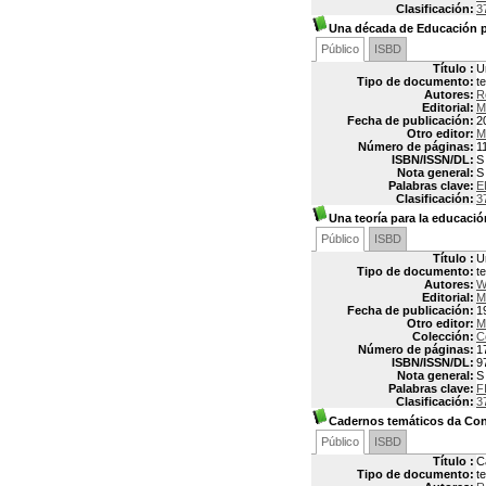
Clasificación:
3
Una década de Educación p
Público
ISBD
Título :
U
Tipo de documento:
t
Autores:
R
Editorial:
M
Fecha de publicación:
2
Otro editor:
M
Número de páginas:
1
ISBN/ISSN/DL:
S
Nota general:
S
Palabras clave:
E
Clasificación:
3
Una teoría para la educació
Público
ISBD
Título :
U
Tipo de documento:
t
Autores:
W
Editorial:
M
Fecha de publicación:
1
Otro editor:
M
Colección:
C
Número de páginas:
1
ISBN/ISSN/DL:
9
Nota general:
S
Palabras clave:
F
Clasificación:
3
Cadernos temáticos da Cons
Público
ISBD
Título :
C
Tipo de documento:
t