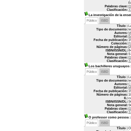
E
Palabras clave:
E
Clasificación:
3
La investigación de la ens
Público
ISBD
Título :
L
Tipo de documento:
t
Autores:
M
Editorial:
B
Fecha de publicación:
1
Colección:
P
Número de páginas:
[2
ISBN/ISSN/DL:
8
Nota general:
S
Palabras clave:
E
Clasificación:
3
Los bachilleres uruguayos
Público
ISBD
Título :
L
Tipo de documento:
t
Autores:
C
Editorial:
M
Fecha de publicación:
1
Número de páginas:
1
Il.:
c
ISBN/ISSN/DL:
S
Nota general:
S
Palabras clave:
E
Clasificación:
3
O professor como pessoa
:
Público
ISBD
Título :
O