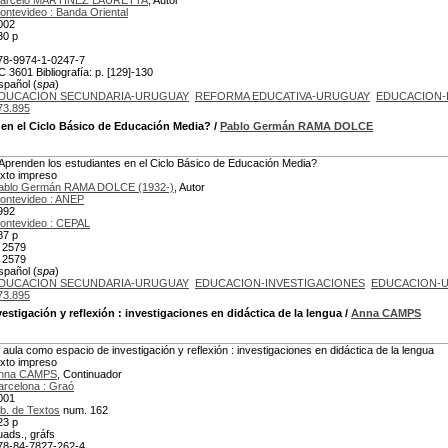
arcelo MARTINEZ LAURETTA
, Autor
ontevideo : Banda Oriental
002
30 p
78-9974-1-0247-7
C 3601 Bibliografía: p. [129]-130
spañol (
spa
)
DUCACION SECUNDARIA-URUGUAY
REFORMA EDUCATIVA-URUGUAY
EDUCACION-
73.895
en el Ciclo Básico de Educación Media?
/
Pablo Germán RAMA DOLCE
Aprenden los estudiantes en el Ciclo Básico de Educación Media?
exto impreso
ablo Germán RAMA DOLCE (1932-)
, Autor
ontevideo : ANEP
992
ontevideo : CEPAL
87 p
 2579
 2579
spañol (
spa
)
DUCACION SECUNDARIA-URUGUAY
EDUCACION-INVESTIGACIONES
EDUCACION-U
73.895
estigación y reflexión
: investigaciones en didáctica de la lengua
/
Anna CAMPS
l aula como espacio de investigación y reflexión : investigaciones en didáctica de la lengua
exto impreso
nna CAMPS
, Continuador
arcelona : Graó
001
ib. de Textos
num. 162
23 p
uads., gráfs
78-84-7827-262-4