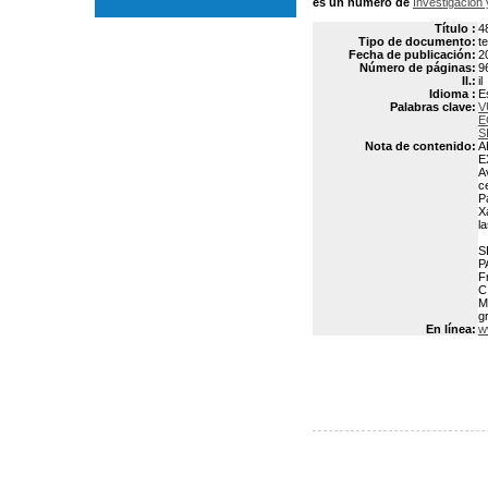
es un número de
Investigación 
Título :
4
Tipo de documento:
t
Fecha de publicación:
2
Número de páginas:
9
Il.:
il
Idioma :
E
Palabras clave:
V
E
S
Nota de contenido:
A
E
A
c
P
X
l
S
P
F
C
M
g
En línea:
w