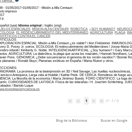
y ciencia
88 - 01/05/2017-01/06/2017 - Misión a Alfa Centauri
exto impreso
017
6 p.
spañol (
spa
)
Idioma original :
Inglés (
eng
)
UELOS ESPACIALES
MISION ALFA CENTAURI
ROBOTICA
¿SOY HUMANO?
NEUROCI
COLOGIA
EL REDESCUBRIMIENTO DEL MEDITERRANEO
AGRICULTURA
PLAGA
IN
INTETICOS CONTRA EL CANCER
RTICULOS:
XPLORACION ESPACIAL: Misión a Alfa Centauri ¿es viable? / Ann Finkbeiner. INMUNOLOGIA
very D. Posey Jr. yotros. ECOLOGIA: El redescubrimiento del Mediterráneo / Josep-Maria 
erebro infantil / Kimberly G. Noble. INTELIGENCIA ARTIFICIAL: ¿Soy humano? / Gary Marcus
avlus. AGRICULTURA: La diabrótica, la plaga que azota los maizales / Hannah Nordhans; La
avier Pons. GENOMICA: ¿Debe secuenciarse el genoma de los recién nacidos? / Bonnie 
as planarias / Ronald Sluys; Planarias exóticas en España / Marta Riutort y otros.
ECCIONES:
ANORAMA: La promesa de la bioimpresión en 3D / Neil Savage; Las huellas nucleosómicas, 
rancisco Antequera; Larga vida al Hubble / Kathie Peek. DE CERCA: Remolinos de fuego az
IENCIA: La filosofía de la economía / María Jiménez Buedo. FORO CIENTIFICO: La fuga de
artín. CURIOSIDADES DE LA FISICA: Física de las telarañas / H. Joachim Schlichting. 
rabados / Bartolo Luque
ww.investigacionyciencia.es
1
(1 - 1 / 1)
Blog de la Biblioteca
Buscar en Google