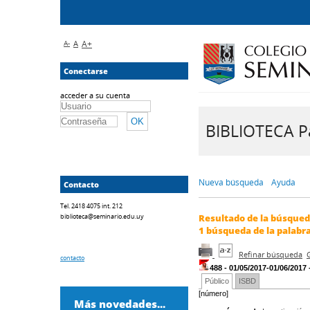
A-
A
A+
Conectarse
acceder a su cuenta
BIBLIOTECA Pa
Nueva búsqueda
Ayuda
Contacto
Tel. 2418 4075 int. 212
biblioteca@seminario.edu.uy
Resultado de la búsque
1
búsqueda de la palabr
Refinar búsqueda
contacto
488 - 01/05/2017-01/06/2017 
Público
ISBD
[número]
Más novedades...