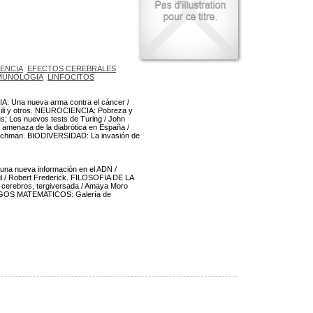
ENCIA
EFECTOS CEREBRALES
MUNOLOGIA
LINFOCITOS
: Una nueva arma contra el cáncer /
Gili y otros. NEUROCIENCIA: Pobreza y
; Los nuevos tests de Turing / John
 amenaza de la diabrótica en España /
Rochman. BIODIVERSIDAD: La invasión de
una nueva información en el ADN /
ul / Robert Frederick. FILOSOFIA DE LA
 cerebros, tergiversada / Amaya Moro
JUEGOS MATEMATICOS: Galería de