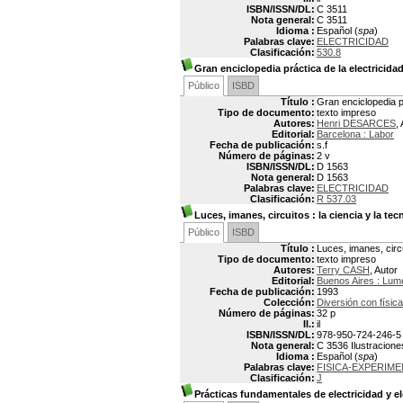
ISBN/ISSN/DL:
C 3511
Nota general:
C 3511
Idioma :
Español (
spa
)
Palabras clave:
ELECTRICIDAD
Clasificación:
530.8
Gran enciclopedia práctica de la electricida
Público
ISBD
Título :
Gran enciclopedia pr
Tipo de documento:
texto impreso
Autores:
Henri DESARCES
,
Editorial:
Barcelona : Labor
Fecha de publicación:
s.f
Número de páginas:
2 v
ISBN/ISSN/DL:
D 1563
Nota general:
D 1563
Palabras clave:
ELECTRICIDAD
Clasificación:
R 537.03
Luces, imanes, circuitos
: la ciencia y la te
Público
ISBD
Título :
Luces, imanes, circu
Tipo de documento:
texto impreso
Autores:
Terry CASH
, Autor
Editorial:
Buenos Aires : Lum
Fecha de publicación:
1993
Colección:
Diversión con física
Número de páginas:
32 p
Il.:
il
ISBN/ISSN/DL:
978-950-724-246-5
Nota general:
C 3536 Ilustracion
Idioma :
Español (
spa
)
Palabras clave:
FISICA-EXPERIM
Clasificación:
J
Prácticas fundamentales de electricidad y e