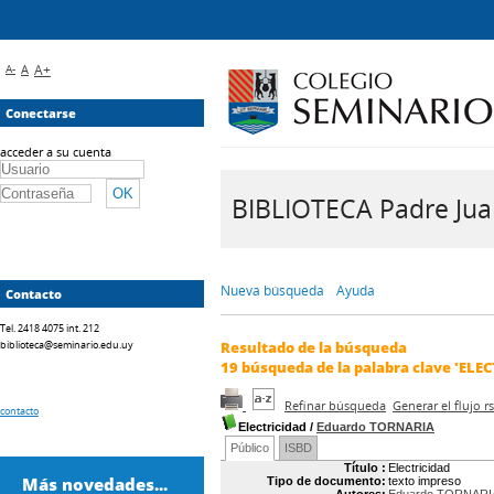
A-
A
A+
Conectarse
acceder a su cuenta
BIBLIOTECA Padre Juan 
Nueva búsqueda
Ayuda
Contacto
Tel. 2418 4075 int. 212
biblioteca@seminario.edu.uy
Resultado de la búsqueda
19
búsqueda de la palabra clave
'ELE
Refinar búsqueda
Generar el flujo 
contacto
Electricidad
/
Eduardo TORNARIA
Público
ISBD
Título :
Electricidad
Más novedades...
Tipo de documento:
texto impreso