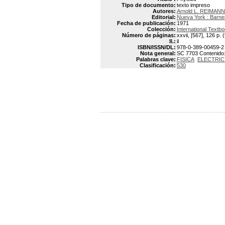
Tipo de documento:
texto impreso
Autores:
Arnold L. REIMANN
Editorial:
Nueva York : Barne
Fecha de publicación:
1971
Colección:
International Textb
Número de páginas:
xxvii, [567], 126 p. (
Il.:
il
ISBN/ISSN/DL:
978-0-389-00459-2
Nota general:
SC 7703 Contenido: v
Palabras clave:
FISICA
ELECTRIC
Clasificación:
530