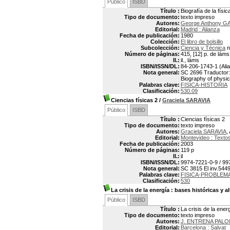
Público
ISBD
Título :
Biografía de la físic
Tipo de documento:
texto impreso
Autores:
George Anthony G
Editorial:
Madrid : Alianza
Fecha de publicación:
1980
Colección:
El libro de bolsillo
Subcolección:
Ciencia y Técnica
n
Número de páginas:
415, [12] p. de láms
Il.:
il., láms
ISBN/ISSN/DL:
84-206-1743-1 (Alia
Nota general:
SC 2696 Traductor: F
Biography of physi
Palabras clave:
FISICA-HISTORIA
Clasificación:
530.09
Ciencias físicas 2
/
Graciela SARAVIA
Público
ISBD
Título :
Ciencias físicas 2
Tipo de documento:
texto impreso
Autores:
Graciela SARAVIA
,
Editorial:
Montevideo : Textos
Fecha de publicación:
2003
Número de páginas:
119 p
Il.:
il
ISBN/ISSN/DL:
9974-7221-0-9 / 99
Nota general:
SC 3815 El inv.5449
Palabras clave:
FISICA-PROBLEMA
Clasificación:
530
La crisis de la energía
: bases históricas y al
Público
ISBD
Título :
La crisis de la ener
Tipo de documento:
texto impreso
Autores:
J. ENTRENA PAL
Editorial:
Barcelona : Salvat