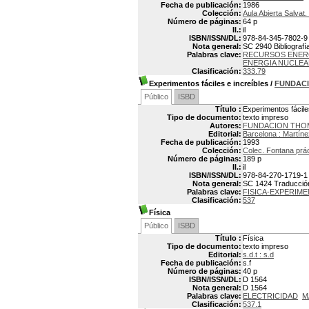
Fecha de publicación:
1986
Colección:
Aula Abierta Salvat
Número de páginas:
64 p
Il.:
il
ISBN/ISSN/DL:
978-84-345-7802-9
Nota general:
SC 2940 Bibliografía
Palabras clave:
RECURSOS ENER
ENERGIA NUCLE
Clasificación:
333.79
Experimentos fáciles e increíbles
/
FUNDACI
Público
ISBD
Título :
Experimentos fácile
Tipo de documento:
texto impreso
Autores:
FUNDACION THOM
Editorial:
Barcelona : Martín
Fecha de publicación:
1993
Colección:
Colec. Fontana prác
Número de páginas:
189 p
Il.:
il
ISBN/ISSN/DL:
978-84-270-1719-1
Nota general:
SC 1424 Traducción
Palabras clave:
FISICA-EXPERIM
Clasificación:
537
Física
Público
ISBD
Título :
Física
Tipo de documento:
texto impreso
Editorial:
s.d.t : s.d
Fecha de publicación:
s.f
Número de páginas:
40 p
ISBN/ISSN/DL:
D 1564
Nota general:
D 1564
Palabras clave:
ELECTRICIDAD
M
Clasificación:
537.1