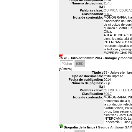
Número de páginas:
117 p.
Il.:
il
Palabras clave:
QUIMICA
EDUCAC
Clasificación:
500.7
Nota de contenido:
MONOGRAFIA: Hacer u
elaboración de unid
de circuitos de corr
química / Beatriz C
Oliva.
AULA DE DIDACTICA:
científica más allá 
INTERCAMBIO: ChemSk
recursos digitales 
la biología y geolog
EXPERIENCIAS PRAC
78 - Julio-setiembre 2014 - Indagar y model
Público
ISBD
[número]
Título :
78 - Julio-setiembr
Tipo de documento:
texto impreso
Fecha de publicación:
2014
Número de páginas:
77 p.
Il.:
il
Palabras clave:
QUIMICA
ELECTR
Clasificación:
500.7
Nota de contenido:
MONOGRAFIA: INDA
conceptual de la qu
la conducción eléct
/ Jordi Solbes, Pau
otros; Una secuenci
científica / Jordi 
INTERCAMBIO: La en
Echevarría; Física 
Biografía de la física
/
George Anthony GA