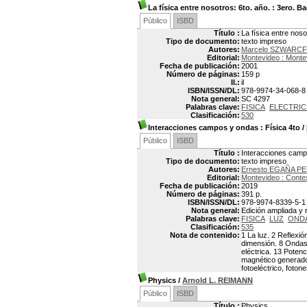
La física entre nosotros: 6to. año.
: 3ero. Ba
Público
ISBD
Título :
La física entre noso
Tipo de documento:
texto impreso
Autores:
Marcelo SZWARC
Editorial:
Montevideo : Mont
Fecha de publicación:
2001
Número de páginas:
159 p
Il.:
il
ISBN/ISSN/DL:
978-9974-34-068-8
Nota general:
SC 4297
Palabras clave:
FISICA
ELECTRIC
Clasificación:
530
Interacciones campos y ondas : Física 4to
/
Público
ISBD
Título :
Interacciones campo
Tipo de documento:
texto impreso
Autores:
Ernesto EGAÑA P
Editorial:
Montevideo : Conte
Fecha de publicación:
2019
Número de páginas:
391 p.
ISBN/ISSN/DL:
978-9974-8339-5-1
Nota general:
Edición ampliada y 
Palabras clave:
FISICA
LUZ
OND
Clasificación:
535
Nota de contenido:
1 La luz. 2 Reflexi
dimensión. 8 Ondas e
eléctrica. 13 Poten
magnético generado
fotoeléctrico, foto
Physics
/
Arnold L. REIMANN
Público
ISBD
Título :
Physics