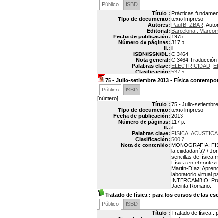
Público
ISBD
Título :
Prácticas fundament
Tipo de documento:
texto impreso
Autores:
Paul B. ZBAR
, Auto
Editorial:
Barcelona : Marco
Fecha de publicación:
1975
Número de páginas:
317 p
Il.:
il
ISBN/ISSN/DL:
C 3464
Nota general:
C 3464 Traducción po
Palabras clave:
ELECTRICIDAD
E
Clasificación:
537.5
75 - Julio-setiembre 2013 - Física contempo
Público
ISBD
[número]
Título :
75 - Julio-setiembr
Tipo de documento:
texto impreso
Fecha de publicación:
2013
Número de páginas:
117 p.
Il.:
il
Palabras clave:
FISICA
ACUSTICA
Clasificación:
500.7
Nota de contenido:
MONOGRAFIA: FISIC
la ciudadanía? / Jo
sencillas de física
Física en el contex
Martín-Díaz; Aprend
laboratorio virtual 
INTERCAMBIO: Proyec
Jacinta Romano.
Tratado de física
: para los cursos de las es
Público
ISBD
Título :
Tratado de física :