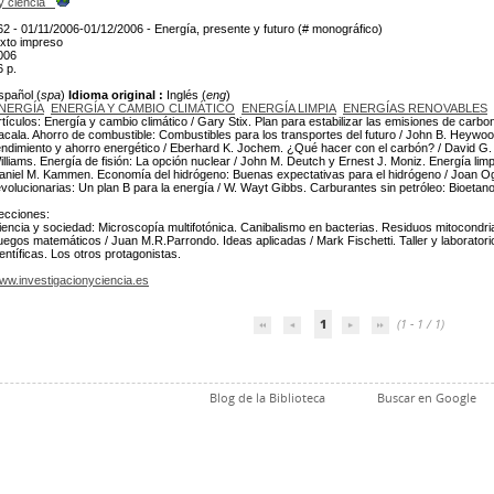
y ciencia
62 - 01/11/2006-01/12/2006 - Energía, presente y futuro (# monográfico)
exto impreso
006
6 p.
spañol (
spa
)
Idioma original :
Inglés (
eng
)
NERGÍA
ENERGÍA Y CAMBIO CLIMÁTICO
ENERGÍA LIMPIA
ENERGÍAS RENOVABLES
rtículos: Energía y cambio climático / Gary Stix. Plan para estabilizar las emisiones de carb
acala. Ahorro de combustible: Combustibles para los transportes del futuro / John B. Heywoo
endimiento y ahorro energético / Eberhard K. Jochem. ¿Qué hacer con el carbón? / David G.
illiams. Energía de fisión: La opción nuclear / John M. Deutch y Ernest J. Moniz. Energía lim
aniel M. Kammen. Economía del hidrógeno: Buenas expectativas para el hidrógeno / Joan O
evolucionarias: Un plan B para la energía / W. Wayt Gibbs. Carburantes sin petróleo: Bioetan
ecciones:
iencia y sociedad: Microscopía multifotónica. Canibalismo en bacterias. Residuos mitocondri
uegos matemáticos / Juan M.R.Parrondo. Ideas aplicadas / Mark Fischetti. Taller y laborator
ientíficas. Los otros protagonistas.
ww.investigacionyciencia.es
1
(1 - 1 / 1)
Blog de la Biblioteca
Buscar en Google