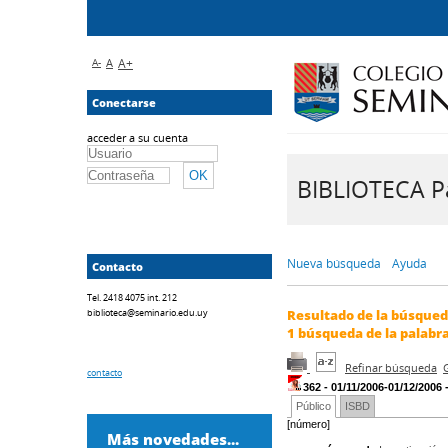
A-
A
A+
Conectarse
acceder a su cuenta
BIBLIOTECA Pa
Nueva búsqueda
Ayuda
Contacto
Tel. 2418 4075 int. 212
biblioteca@seminario.edu.uy
Resultado de la búsque
1
búsqueda de la palabr
Refinar búsqueda
contacto
362 - 01/11/2006-01/12/2006
Público
ISBD
[número]
Más novedades...