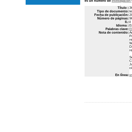
es un número de
Investigación 
Título :
3
Tipo de documento:
t
Fecha de publicación:
2
Número de páginas:
9
Il.:
il
Idioma :
E
Palabras clave:
E
Nota de contenido:
A
P
r
W
D
r
S
C
J
c
En línea:
w