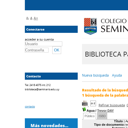
A-
A
A+
Conectarse
acceder a su cuenta
BIBLIOTECA Pa
Nueva búsqueda
Ayuda
Contacto
Tel. 2418 4075 int. 212
biblioteca@seminario.edu.uy
Resultado de la búsque
1
búsqueda de la palabr
Refinar búsqueda
contacto
Agua
/
Trevor DAY
Público
ISBD
Título :
A
Más novedades...
Tipo de documento:
t