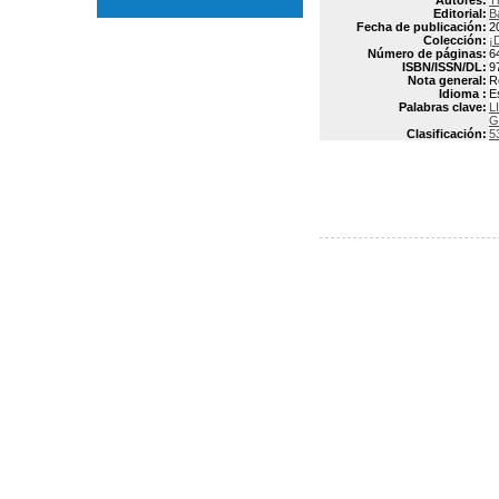
Autores:
T
Editorial:
B
Fecha de publicación:
2
Colección:
¡
Número de páginas:
6
ISBN/ISSN/DL:
9
Nota general:
R
Idioma :
E
Palabras clave:
L
G
Clasificación:
5