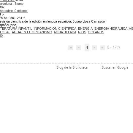
revor DAY
, Autor
arcelona : Blume
007
Descubre tú mismo!
4 p.
78-84-9801-231-6
evisión científica de la edición en lengua española: Josep Llosa Carrasco
spañol (
spa
)
ITERATURA INFANTIL
INFORMACION CIENTIFICA
ENERGIA
ENERGIA HIDRAUICA
A
LOBAL
AGUA EN EL ORGANISMO
AGUA HELADA
RIOS
OCEANOS
30
1
(1 - 1 / 1)
Blog de la Biblioteca
Buscar en Google