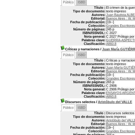
Público
ISBD
Título :
El crimen de la gue
Tipo de documento:
texto impreso
Autores:
Juan Bautista ALB
Editorial:
Buenos Aires : W. 
Fecha de publicación:
[19--]
Colección:
Grandes Escritores
Número de páginas:
245 p
ISBN/ISSN/DL:
C 2027
Nota general:
C 2027 Prólogo por 
Palabras clave:
GUERRA-ASPECT
Clasificación:
A860.8
Críticas y narraciones
/
Juan María GUTIÉR
Público
ISBD
Título :
Críticas y narracio
Tipo de documento:
texto impreso
Autores:
Juan María GUTI
Editorial:
Buenos Aires : W. 
Fecha de publicación:
[19--]
Colección:
Grandes Escritores
Número de páginas:
265 p
ISBN/ISSN/DL:
C 2906
Nota general:
C 2906 Prólogo por
Palabras clave:
ENSAYOS ARGEN
Clasificación:
A860.8
Discursos selectos
/
Aristóbulo del VALLE
Público
ISBD
Título :
Discursos selectos
Tipo de documento:
texto impreso
Autores:
Aristóbulo del VALL
Editorial:
Buenos Aires : W. 
Fecha de publicación:
[19--]
Colección:
Grandes Escritores
Número de páginas:
244 p