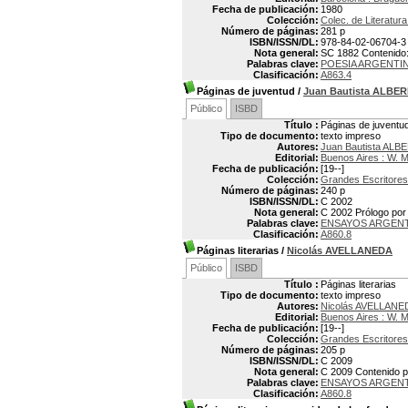
Fecha de publicación:
1980
Colección:
Colec. de Literatur
Número de páginas:
281 p
ISBN/ISSN/DL:
978-84-02-06704-3
Nota general:
SC 1882 Contenido:
Palabras clave:
POESIA ARGENTI
Clasificación:
A863.4
Páginas de juventud
/
Juan Bautista ALBER
Público
ISBD
Título :
Páginas de juventu
Tipo de documento:
texto impreso
Autores:
Juan Bautista ALB
Editorial:
Buenos Aires : W. 
Fecha de publicación:
[19--]
Colección:
Grandes Escritores
Número de páginas:
240 p
ISBN/ISSN/DL:
C 2002
Nota general:
C 2002 Prólogo por 
Palabras clave:
ENSAYOS ARGEN
Clasificación:
A860.8
Páginas literarias
/
Nicolás AVELLANEDA
Público
ISBD
Título :
Páginas literarias
Tipo de documento:
texto impreso
Autores:
Nicolás AVELLANE
Editorial:
Buenos Aires : W. 
Fecha de publicación:
[19--]
Colección:
Grandes Escritores
Número de páginas:
205 p
ISBN/ISSN/DL:
C 2009
Nota general:
C 2009 Contenido p
Palabras clave:
ENSAYOS ARGEN
Clasificación:
A860.8