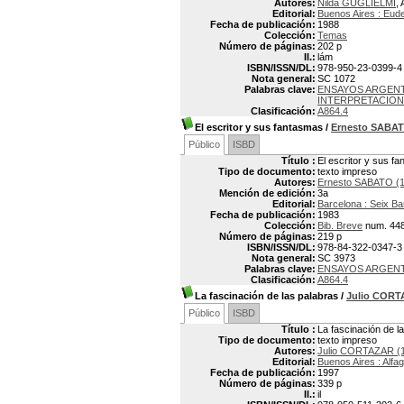
Autores:
Nilda GUGLIELMI
, 
Editorial:
Buenos Aires : Eud
Fecha de publicación:
1988
Colección:
Temas
Número de páginas:
202 p
Il.:
lám
ISBN/ISSN/DL:
978-950-23-0399-4
Nota general:
SC 1072
Palabras clave:
ENSAYOS ARGEN
INTERPRETACION
Clasificación:
A864.4
El escritor y sus fantasmas
/
Ernesto SABA
Público
ISBD
Título :
El escritor y sus f
Tipo de documento:
texto impreso
Autores:
Ernesto SABATO (1
Mención de edición:
3a
Editorial:
Barcelona : Seix Ba
Fecha de publicación:
1983
Colección:
Bib. Breve
num. 44
Número de páginas:
219 p
ISBN/ISSN/DL:
978-84-322-0347-3
Nota general:
SC 3973
Palabras clave:
ENSAYOS ARGEN
Clasificación:
A864.4
La fascinación de las palabras
/
Julio COR
Público
ISBD
Título :
La fascinación de l
Tipo de documento:
texto impreso
Autores:
Julio CORTAZAR (
Editorial:
Buenos Aires : Alfa
Fecha de publicación:
1997
Número de páginas:
339 p
Il.:
il