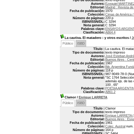
Tipo de documento:
texto impreso
Autores:
Ezequiel MARTINE
Editorial:
Madrid : Revista d
Fecha de publicación:
1970
Colección:
Cimas de América / 
Número de páginas:
220 p
ISBN/ISSN/DL:
C 3294
Nota general:
C 3294
Palabras clave:
ENSAYOS ARGEN
Clasificación:
A864.4
La cautiva. El matadero
: y otros escritos
/
J
Público
ISBD
Título :
La cautiva. El matad
Tipo de documento:
texto impreso
Autores:
José Esteban And
Editorial:
Buenos Aires : Cent
Fecha de publicación:
1967
Colección:
Bib. Argentina Fun
Número de páginas:
118 p
ISBN/ISSN/DL:
987-9049-78-0 (Nue
Nota general:
"SC 1764 Selección 
además ejs. de las e
100 , 65"
Palabras clave:
POESIA ARGENTI
Clasificación:
A861.2
Clamor
/
Enrique LARRETA
Público
ISBD
Título :
Clamor
Tipo de documento:
texto impreso
Autores:
Enrique LARRETA (
Editorial:
Buenos Aires : Esp
Fecha de publicación:
1961
Colección:
Colec. Austral
num.
Número de páginas:
164 p
ISBN/ISSN/DL:
SC 5464