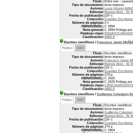
Título :
Entre-nos : causeri
Tipo de documento:
texto impreso
Autores:
Lucio Victorio MAN
Editorial:
Buenos Aires : W. 
Fecha de publicación:
[19--]
Colección:
Grandes Escritores
Número de páginas:
2 v
ISBN/ISSN/DL:
C 2894
Nota general:
C 2894 Prólogo por 
Palabras clave:
ENSAYOS ARGEN
Clasificación:
A860.8
Escritos científicos
/
Francisco Javier MUÑI
Público
ISBD
Título :
Escritos científicos
Tipo de documento:
texto impreso
Autores:
Francisco Javier 
Editorial:
Buenos Aires : W. 
Fecha de publicación:
[19--]
Colección:
Grandes Escritores
Número de páginas:
270 p
ISBN/ISSN/DL:
C 2025
Nota general:
C 2025 Prólogo por
Palabras clave:
CIENCIA ARGENT
Clasificación:
A860.8
Escritos científicos
/
Guillermo Colesbery
Público
ISBD
Título :
Escritos científicos
Tipo de documento:
texto impreso
Autores:
Guillermo Colesbe
Editorial:
Buenos Aires : W. 
Fecha de publicación:
[19--]
Colección:
Grandes Escritores
Número de páginas:
274 p
ISBN/ISSN/DL:
C 2904