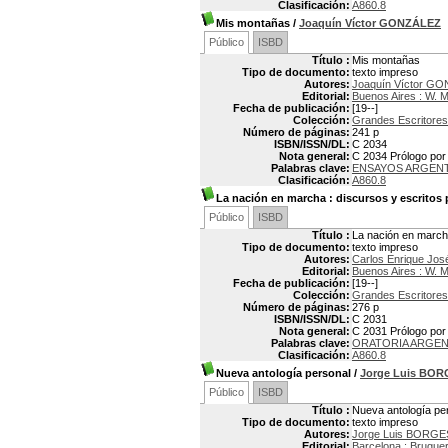
Clasificación:
A860.8
Mis montañas
/
Joaquín Víctor GONZÁLEZ
Público
ISBD
Título :
Mis montañas
Tipo de documento:
texto impreso
Autores:
Joaquín Víctor GO
Editorial:
Buenos Aires : W. 
Fecha de publicación:
[19--]
Colección:
Grandes Escritores
Número de páginas:
241 p
ISBN/ISSN/DL:
C 2034
Nota general:
C 2034 Prólogo por
Palabras clave:
ENSAYOS ARGEN
Clasificación:
A860.8
La nación en marcha
: discursos y escritos 
Público
ISBD
Título :
La nación en marcha
Tipo de documento:
texto impreso
Autores:
Carlos Enrique Jo
Editorial:
Buenos Aires : W. 
Fecha de publicación:
[19--]
Colección:
Grandes Escritores
Número de páginas:
276 p
ISBN/ISSN/DL:
C 2031
Nota general:
C 2031 Prólogo por
Palabras clave:
ORATORIA ARGEN
Clasificación:
A860.8
Nueva antología personal
/
Jorge Luis BO
Público
ISBD
Título :
Nueva antología pe
Tipo de documento:
texto impreso
Autores:
Jorge Luis BORGE
Editorial:
Barcelona : Brugue