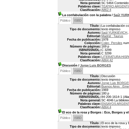
Nota general:
SC 5464 Contenido: 
Palabras clave:
TEATRO ARGENT
Clasificación:
A862.4
La confabulación con la palabra
/
Saúl YUR
Público
ISBD
Título :
La confabulación co
Tipo de documento:
texto impreso
Autores:
Saúl YURKIEVICH
,
Editorial:
Madrid : Taurus
Fecha de publicación:
1978
Colección:
Colec. Persiles
num
Número de páginas:
169 p
ISBN/ISSN/DL:
C 3299
Nota general:
C 3299
Palabras clave:
LITERATURA HISP
Clasificación:
A864.42
Discusión
/
Jorge Luis BORGES
Público
ISBD
Título :
Discusión
Tipo de documento:
texto impreso
Autores:
Jorge Luis BORGE
Editorial:
Buenos Aires : Em
Fecha de publicación:
1969
Número de páginas:
180 p
ISBN/ISSN/DL:
84-206-1614-1 (Ali
Nota general:
SC 4046 La biblioteca
Palabras clave:
ENSAYOS ARGEN
Clasificación:
A864.4
El eco de la rosa y Borges
: Eco, Borges y el
Público
ISBD
Título :
El eco de la rosa y
Tipo de documento:
texto impreso