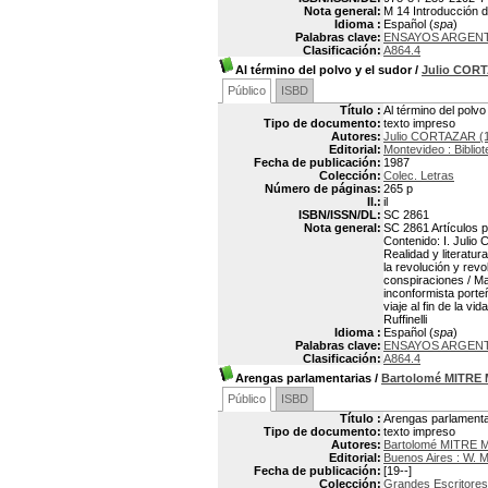
Nota general:
M 14 Introducción 
Idioma :
Español (
spa
)
Palabras clave:
ENSAYOS ARGEN
Clasificación:
A864.4
Al término del polvo y el sudor
/
Julio COR
Público
ISBD
Título :
Al término del polvo
Tipo de documento:
texto impreso
Autores:
Julio CORTAZAR (
Editorial:
Montevideo : Biblio
Fecha de publicación:
1987
Colección:
Colec. Letras
Número de páginas:
265 p
Il.:
il
ISBN/ISSN/DL:
SC 2861
Nota general:
SC 2861 Artículos p
Contenido: I. Julio 
Realidad y literatur
la revolución y revo
conspiraciones / Mar
inconformista porte
viaje al fin de la v
Ruffinelli
Idioma :
Español (
spa
)
Palabras clave:
ENSAYOS ARGEN
Clasificación:
A864.4
Arengas parlamentarias
/
Bartolomé MITRE
Público
ISBD
Título :
Arengas parlamenta
Tipo de documento:
texto impreso
Autores:
Bartolomé MITRE 
Editorial:
Buenos Aires : W. 
Fecha de publicación:
[19--]
Colección:
Grandes Escritores