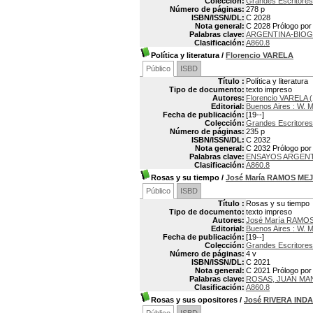
Colección:
Grandes Escritores
Número de páginas:
278 p
ISBN/ISSN/DL:
C 2028
Nota general:
C 2028 Prólogo por
Palabras clave:
ARGENTINA-BIOG
Clasificación:
A860.8
Política y literatura
/
Florencio VARELA
Público
ISBD
Título :
Política y literatura
Tipo de documento:
texto impreso
Autores:
Florencio VARELA 
Editorial:
Buenos Aires : W. 
Fecha de publicación:
[19--]
Colección:
Grandes Escritores
Número de páginas:
235 p
ISBN/ISSN/DL:
C 2032
Nota general:
C 2032 Prólogo por 
Palabras clave:
ENSAYOS ARGEN
Clasificación:
A860.8
Rosas y su tiempo
/
José María RAMOS MEJ
Público
ISBD
Título :
Rosas y su tiempo
Tipo de documento:
texto impreso
Autores:
José María RAMOS
Editorial:
Buenos Aires : W. 
Fecha de publicación:
[19--]
Colección:
Grandes Escritores
Número de páginas:
4 v
ISBN/ISSN/DL:
C 2021
Nota general:
C 2021 Prólogo por 
Palabras clave:
ROSAS, JUAN MAN
Clasificación:
A860.8
Rosas y sus opositores
/
José RIVERA IND