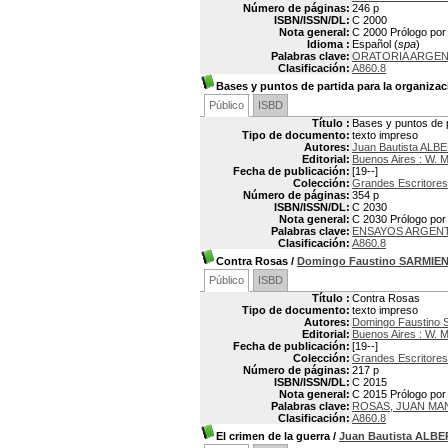
Número de páginas:
246 p
ISBN/ISSN/DL:
C 2000
Nota general:
C 2000 Prólogo por
Idioma :
Español (
spa
)
Palabras clave:
ORATORIA ARGEN
Clasificación:
A860.8
Bases y puntos de partida para la organizac
Público
ISBD
Título :
Bases y puntos de p
Tipo de documento:
texto impreso
Autores:
Juan Bautista ALB
Editorial:
Buenos Aires : W. 
Fecha de publicación:
[19--]
Colección:
Grandes Escritores
Número de páginas:
354 p
ISBN/ISSN/DL:
C 2030
Nota general:
C 2030 Prólogo por 
Palabras clave:
ENSAYOS ARGEN
Clasificación:
A860.8
Contra Rosas
/
Domingo Faustino SARMIE
Público
ISBD
Título :
Contra Rosas
Tipo de documento:
texto impreso
Autores:
Domingo Faustino
Editorial:
Buenos Aires : W. 
Fecha de publicación:
[19--]
Colección:
Grandes Escritores
Número de páginas:
217 p
ISBN/ISSN/DL:
C 2015
Nota general:
C 2015 Prólogo por 
Palabras clave:
ROSAS, JUAN MAN
Clasificación:
A860.8
El crimen de la guerra
/
Juan Bautista ALBE