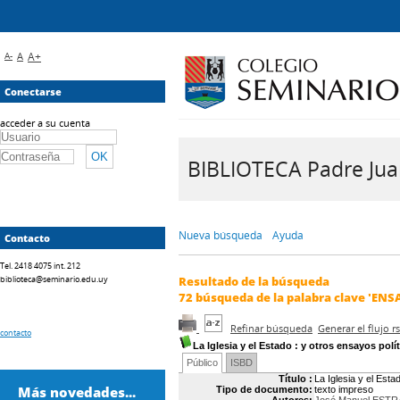
A-
A
A+
Conectarse
acceder a su cuenta
BIBLIOTECA Padre Juan 
Nueva búsqueda
Ayuda
Contacto
Tel. 2418 4075 int. 212
biblioteca@seminario.edu.uy
Resultado de la búsqueda
72
búsqueda de la palabra clave
'ENS
Refinar búsqueda
Generar el flujo 
contacto
La Iglesia y el Estado
: y otros ensayos políti
Público
ISBD
Título :
La Iglesia y el Estad
Más novedades...
Tipo de documento:
texto impreso