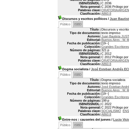
ISBN/ISSN/DL:
C 2036
Nota general:
C 2036 Prólogo por
Palabras clave:
ORATORIA ARGEN
Clasificación:
A860.8
Discursos y escritos políticos
/
Juan Bautis
Público
ISBD
Título :
Discursos y escritos
Tipo de documento:
texto impreso
Autores:
Juan Bautista JUS
Editorial:
Buenos Aires : W. 
Fecha de publicación:
[19--]
Colección:
Grandes Escritores
Número de páginas:
321 p
ISBN/ISSN/DL:
C 2012
Nota general:
C 2012 Prólogo por
Palabras clave:
ORATORIA ARGEN
Clasificación:
A860.8
Dogma socialista
/
José Esteban Andrés E
Público
ISBD
Título :
Dogma socialista
Tipo de documento:
texto impreso
Autores:
José Esteban And
Editorial:
Buenos Aires : W. 
Fecha de publicación:
[19--]
Colección:
Grandes Escritores
Número de páginas:
199 p
ISBN/ISSN/DL:
C 2022
Nota general:
C 2022 Prólogo por 
Palabras clave:
SOCIALISMO
ENS
Clasificación:
A860.8
Entre-nos
: causeries del jueves
/
Lucio Vic
Público
ISBD