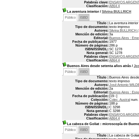
Palabras clave:
ENSAYOS ARGEN
Clasificación:
A864.4
La aventura interior
/
Silvina BULLRICH
Público
ISBD
Título :
La aventura interior
Tipo de documento:
texto impreso
Autores:
Silvina BULLRICH 
Mención de edición:
3a
Editorial:
Buenos Aires : Em
Fecha de publicación:
1977
Número de páginas:
286 p
ISBN/ISSN/DL:
SC 1278
Nota general:
SC 1278
Palabras clave:
ENSAYOS ARGEN
Clasificación:
A864.4
Buenos Aires desde setenta años atrás
/
Jo
Público
ISBD
Título :
Buenos Aires desde
Tipo de documento:
texto impreso
Autores:
José Antonio WILD
Mención de edición:
2a
Editorial:
Buenos Aires : Esp
Fecha de publicación:
[19--]
Colección:
Colec. Austral
num.
Número de páginas:
188 p
ISBN/ISSN/DL:
C 3298
Nota general:
C 3298
Palabras clave:
ENSAYOS ARGEN
Clasificación:
A864.4
La cabeza de Goliat
: microscopía de Bueno
Público
ISBD
Título :
La cabeza de Golia