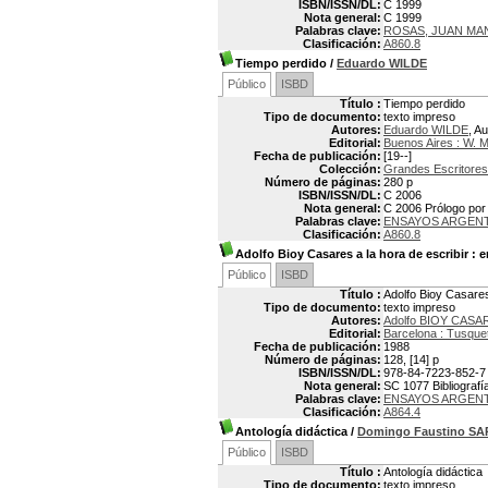
ISBN/ISSN/DL:
C 1999
Nota general:
C 1999
Palabras clave:
ROSAS, JUAN MAN
Clasificación:
A860.8
Tiempo perdido
/
Eduardo WILDE
Público
ISBD
Título :
Tiempo perdido
Tipo de documento:
texto impreso
Autores:
Eduardo WILDE
, Au
Editorial:
Buenos Aires : W. 
Fecha de publicación:
[19--]
Colección:
Grandes Escritores
Número de páginas:
280 p
ISBN/ISSN/DL:
C 2006
Nota general:
C 2006 Prólogo por
Palabras clave:
ENSAYOS ARGEN
Clasificación:
A860.8
Adolfo Bioy Casares a la hora de escribir
: e
Público
ISBD
Título :
Adolfo Bioy Casares
Tipo de documento:
texto impreso
Autores:
Adolfo BIOY CASA
Editorial:
Barcelona : Tusque
Fecha de publicación:
1988
Número de páginas:
128, [14] p
ISBN/ISSN/DL:
978-84-7223-852-7
Nota general:
SC 1077 Bibliografía
Palabras clave:
ENSAYOS ARGEN
Clasificación:
A864.4
Antología didáctica
/
Domingo Faustino S
Público
ISBD
Título :
Antología didáctica
Tipo de documento:
texto impreso