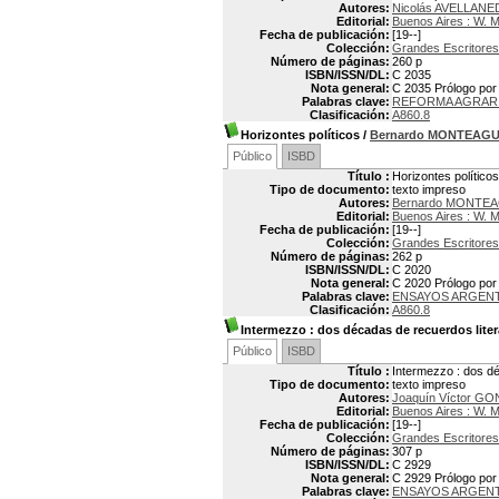
Autores:
Nicolás AVELLANE
Editorial:
Buenos Aires : W. 
Fecha de publicación:
[19--]
Colección:
Grandes Escritores
Número de páginas:
260 p
ISBN/ISSN/DL:
C 2035
Nota general:
C 2035 Prólogo por 
Palabras clave:
REFORMA AGRAR
Clasificación:
A860.8
Horizontes políticos
/
Bernardo MONTEAG
Público
ISBD
Título :
Horizontes políticos
Tipo de documento:
texto impreso
Autores:
Bernardo MONTE
Editorial:
Buenos Aires : W. 
Fecha de publicación:
[19--]
Colección:
Grandes Escritores
Número de páginas:
262 p
ISBN/ISSN/DL:
C 2020
Nota general:
C 2020 Prólogo por
Palabras clave:
ENSAYOS ARGEN
Clasificación:
A860.8
Intermezzo
: dos décadas de recuerdos liter
Público
ISBD
Título :
Intermezzo : dos dé
Tipo de documento:
texto impreso
Autores:
Joaquín Víctor GO
Editorial:
Buenos Aires : W. 
Fecha de publicación:
[19--]
Colección:
Grandes Escritores
Número de páginas:
307 p
ISBN/ISSN/DL:
C 2929
Nota general:
C 2929 Prólogo por 
Palabras clave:
ENSAYOS ARGEN