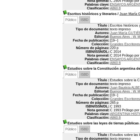
Nota general:
C 2904 Prólogo por
Palabras clave:
ENSAYOS ARGEN
Clasificación:
A860.8
Escritos históricos y literarios
/
Juan María
Público
ISBD
Título :
Escritos históricos y
Tipo de documento:
texto impreso
Autores:
Juan María GUTI
Editorial:
Buenos Aires : W. 
Fecha de publicación:
[19--]
Colección:
Grandes Escritores
Número de páginas:
220 p
ISBN/ISSN/DL:
C 2014
Nota general:
C 2014 Prólogo por
Palabras clave:
ENSAYOS ARGEN
Clasificación:
A860.8
Estudios sobre la Constitución argentina d
Público
ISBD
Título :
Estudios sobre la C
Tipo de documento:
texto impreso
Autores:
Juan Bautista ALB
Editorial:
Buenos Aires : W. 
Fecha de publicación:
[19--]
Colección:
Grandes Escritores
Número de páginas:
265 p
ISBN/ISSN/DL:
C 1993
Nota general:
C 1993 Prólogo por 
Palabras clave:
ARGENTINA-HIST
Clasificación:
A860.8
Estudios sobre las leyes de tierras públicas
Público
ISBD
Título :
Estudios sobre las l
Tipo de documento:
texto impreso