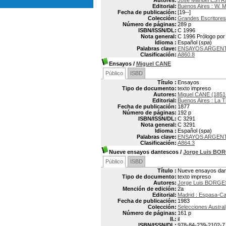
Autores:
José Manuel ESTR
Editorial:
Buenos Aires : W. 
Fecha de publicación:
[19--]
Colección:
Grandes Escritores
Número de páginas:
289 p
ISBN/ISSN/DL:
C 1996
Nota general:
C 1996 Prólogo por
Idioma :
Español (
spa
)
Palabras clave:
ENSAYOS ARGEN
Clasificación:
A860.8
Ensayos
/
Miguel CANE
Público
ISBD
Título :
Ensayos
Tipo de documento:
texto impreso
Autores:
Miguel CANE (1851
Editorial:
Buenos Aires : La T
Fecha de publicación:
1877
Número de páginas:
192 p
ISBN/ISSN/DL:
C 3291
Nota general:
C 3291
Idioma :
Español (
spa
)
Palabras clave:
ENSAYOS ARGEN
Clasificación:
A864.3
Nueve ensayos dantescos
/
Jorge Luis BO
Público
ISBD
Título :
Nueve ensayos da
Tipo de documento:
texto impreso
Autores:
Jorge Luis BORGE
Mención de edición:
2a
Editorial:
Madrid : Espasa-Ca
Fecha de publicación:
1983
Colección:
Selecciones Austral
Número de páginas:
161 p
Il.:
il
ISBN/ISSN/DL:
978-84-239-2102-7