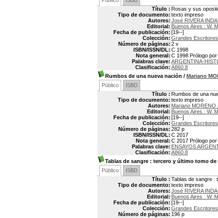
Público
ISBD
Título :
Rosas y sus oposit
Tipo de documento:
texto impreso
Autores:
José RIVERA INDA
Editorial:
Buenos Aires : W. 
Fecha de publicación:
[19--]
Colección:
Grandes Escritores
Número de páginas:
2 v
ISBN/ISSN/DL:
C 1998
Nota general:
C 1998 Prólogo por
Palabras clave:
ARGENTINA-HISTO
Clasificación:
A860.8
Rumbos de una nueva nación
/
Mariano M
Público
ISBD
Título :
Rumbos de una nue
Tipo de documento:
texto impreso
Autores:
Mariano MORENO (
Editorial:
Buenos Aires : W. 
Fecha de publicación:
[19--]
Colección:
Grandes Escritores
Número de páginas:
282 p
ISBN/ISSN/DL:
C 2017
Nota general:
C 2017 Prólogo por
Palabras clave:
ENSAYOS ARGEN
Clasificación:
A860.8
Tablas de sangre
: tercero y último tomo de
Público
ISBD
Título :
Tablas de sangre : 
Tipo de documento:
texto impreso
Autores:
José RIVERA INDA
Editorial:
Buenos Aires : W. 
Fecha de publicación:
[19--]
Colección:
Grandes Escritores
Número de páginas:
196 p