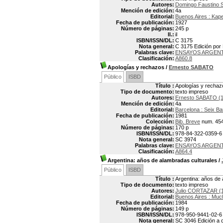
Autores:
Domingo Faustino
Mención de edición:
4a
Editorial:
Buenos Aires : Kap
Fecha de publicación:
1927
Número de páginas:
245 p
Il.:
il
ISBN/ISSN/DL:
C 3175
Nota general:
C 3175 Edición por
Palabras clave:
ENSAYOS ARGEN
Clasificación:
A860.8
Apologías y rechazos
/
Ernesto SABATO
Público
ISBD
Título :
Apologías y rechaz
Tipo de documento:
texto impreso
Autores:
Ernesto SABATO (1
Mención de edición:
4a
Editorial:
Barcelona : Seix Ba
Fecha de publicación:
1981
Colección:
Bib. Breve
num. 45
Número de páginas:
170 p
ISBN/ISSN/DL:
978-84-322-0359-6
Nota general:
SC 3974
Palabras clave:
ENSAYOS ARGEN
Clasificación:
A864.4
Argentina: años de alambradas culturales
/
Público
ISBD
Título :
Argentina: años de 
Tipo de documento:
texto impreso
Autores:
Julio CORTAZAR (
Editorial:
Buenos Aires : Muc
Fecha de publicación:
1984
Número de páginas:
149 p
ISBN/ISSN/DL:
978-950-9441-02-6
Nota general:
SC 3046 Edición a c