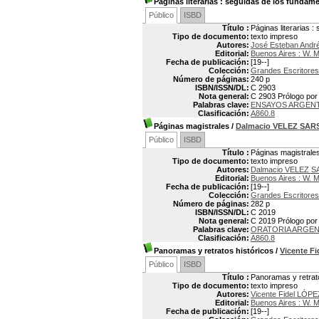
Páginas literarias
: seguidas de los fundame
Público
ISBD
Título :
Páginas literarias 
Tipo de documento:
texto impreso
Autores:
José Esteban And
Editorial:
Buenos Aires : W. 
Fecha de publicación:
[19--]
Colección:
Grandes Escritores
Número de páginas:
240 p
ISBN/ISSN/DL:
C 2903
Nota general:
C 2903 Prólogo por 
Palabras clave:
ENSAYOS ARGEN
Clasificación:
A860.8
Páginas magistrales
/
Dalmacio VELEZ SAR
Público
ISBD
Título :
Páginas magistrale
Tipo de documento:
texto impreso
Autores:
Dalmacio VELEZ S
Editorial:
Buenos Aires : W. 
Fecha de publicación:
[19--]
Colección:
Grandes Escritores
Número de páginas:
282 p
ISBN/ISSN/DL:
C 2019
Nota general:
C 2019 Prólogo por
Palabras clave:
ORATORIA ARGEN
Clasificación:
A860.8
Panoramas y retratos históricos
/
Vicente F
Público
ISBD
Título :
Panoramas y retrato
Tipo de documento:
texto impreso
Autores:
Vicente Fidel LÓPE
Editorial:
Buenos Aires : W. 
Fecha de publicación:
[19--]