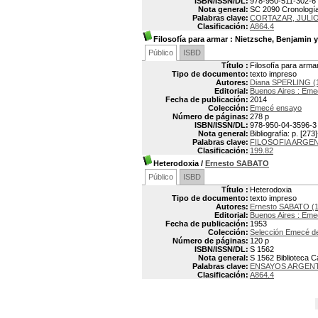
ISBN/ISSN/DL:
978-950-511-302-6
Nota general:
SC 2090 Cronología:
Palabras clave:
CORTAZAR, JULIO,
Clasificación:
A864.4
Filosofía para armar
: Nietzsche, Benjamin y
Público
ISBD
Título :
Filosofía para arma
Tipo de documento:
texto impreso
Autores:
Diana SPERLING (
Editorial:
Buenos Aires : Em
Fecha de publicación:
2014
Colección:
Emecé ensayo
Número de páginas:
278 p
ISBN/ISSN/DL:
978-950-04-3596-3
Nota general:
Bibliografía: p. [273
Palabras clave:
FILOSOFIA ARGE
Clasificación:
199.82
Heterodoxia
/
Ernesto SABATO
Público
ISBD
Título :
Heterodoxia
Tipo de documento:
texto impreso
Autores:
Ernesto SABATO (1
Editorial:
Buenos Aires : Em
Fecha de publicación:
1953
Colección:
Selección Emecé d
Número de páginas:
120 p
ISBN/ISSN/DL:
S 1562
Nota general:
S 1562 Biblioteca 
Palabras clave:
ENSAYOS ARGEN
Clasificación:
A864.4