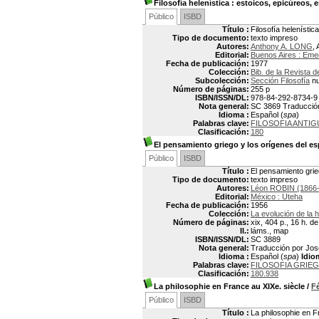
Filosofía helenística
: estoicos, epicúreos, 
Público
ISBD
Título :
Filosofía helenístic
Tipo de documento:
texto impreso
Autores:
Anthony A. LONG
, 
Editorial:
Buenos Aires : Em
Fecha de publicación:
1977
Colección:
Bib. de la Revista 
Subcolección:
Sección Filosofía
nu
Número de páginas:
255 p
ISBN/ISSN/DL:
978-84-292-8734-9
Nota general:
SC 3869 Traducción:
Idioma :
Español (
spa
)
Palabras clave:
FILOSOFIA ANTIG
Clasificación:
180
El pensamiento griego y los orígenes del esp
Público
ISBD
Título :
El pensamiento grieg
Tipo de documento:
texto impreso
Autores:
Léon ROBIN (1866
Editorial:
México : Uteha
Fecha de publicación:
1956
Colección:
La evolución de la h
Número de páginas:
xix, 404 p., 16 h. de
Il.:
láms., map
ISBN/ISSN/DL:
SC 3889
Nota general:
Traducción por José
Idioma :
Español (
spa
)
Idio
Palabras clave:
FILOSOFIA GRIEG
Clasificación:
180.938
La philosophie en France au XIXe. siècle
/
F
Público
ISBD
Título :
La philosophie en F