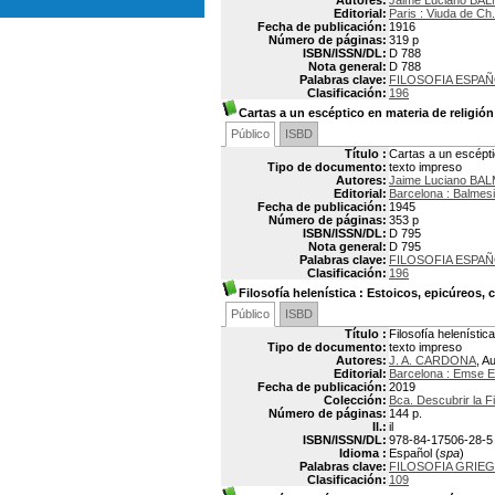
Autores:
Jaime Luciano BA
Editorial:
Paris : Viuda de Ch
Fecha de publicación:
1916
Número de páginas:
319 p
ISBN/ISSN/DL:
D 788
Nota general:
D 788
Palabras clave:
FILOSOFIA ESPA
Clasificación:
196
Cartas a un escéptico en materia de religión
Público
ISBD
Título :
Cartas a un escépti
Tipo de documento:
texto impreso
Autores:
Jaime Luciano BA
Editorial:
Barcelona : Balmes
Fecha de publicación:
1945
Número de páginas:
353 p
ISBN/ISSN/DL:
D 795
Nota general:
D 795
Palabras clave:
FILOSOFIA ESPA
Clasificación:
196
Filosofía helenística
: Estoicos, epicúreos, 
Público
ISBD
Título :
Filosofía helenístic
Tipo de documento:
texto impreso
Autores:
J. A. CARDONA
, A
Editorial:
Barcelona : Emse 
Fecha de publicación:
2019
Colección:
Bca. Descubrir la Fi
Número de páginas:
144 p.
Il.:
il
ISBN/ISSN/DL:
978-84-17506-28-5
Idioma :
Español (
spa
)
Palabras clave:
FILOSOFIA GRIE
Clasificación:
109