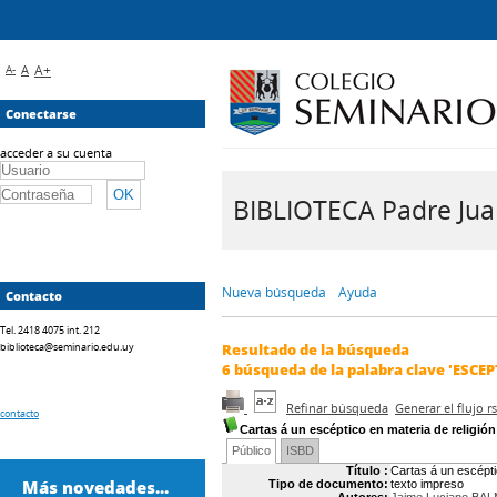
A-
A
A+
Conectarse
acceder a su cuenta
BIBLIOTECA Padre Juan 
Nueva búsqueda
Ayuda
Contacto
Tel. 2418 4075 int. 212
biblioteca@seminario.edu.uy
Resultado de la búsqueda
6
búsqueda de la palabra clave
'ESCE
Refinar búsqueda
Generar el flujo 
contacto
Cartas á un escéptico en materia de religión
Público
ISBD
Título :
Cartas á un escépti
Más novedades...
Tipo de documento:
texto impreso