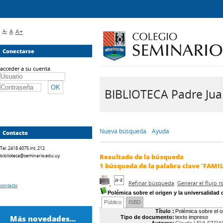
A-
A
A+
Conectarse
acceder a su cuenta
BIBLIOTECA Padre Juan 
Nueva búsqueda
Ayuda
Contacto
Tel. 2418 4075 int. 212
biblioteca@seminario.edu.uy
Resultado de la búsqueda
1
búsqueda de la palabra clave
'FAMIL
Refinar búsqueda
Generar el flujo 
contacto
Polémica sobre el origen y la universalidad d
Público
ISBD
Título :
Polémica sobre el or
Más novedades...
Tipo de documento:
texto impreso