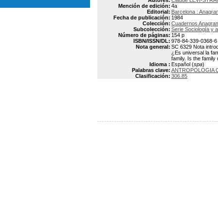
Autores:
Claude LEVI-STRA
Mención de edición:
4a
Editorial:
Barcelona : Anagr
Fecha de publicación:
1984
Colección:
Cuadernos Anagra
Subcolección:
Serie Sociología y 
Número de páginas:
154 p
ISBN/ISSN/DL:
978-84-339-0368-6
Nota general:
SC 6329 Nota introdu
¿Es universal la fam
family. Is the famil
Idioma :
Español (
spa
)
Palabras clave:
ANTROPOLOGIA 
Clasificación:
306.85