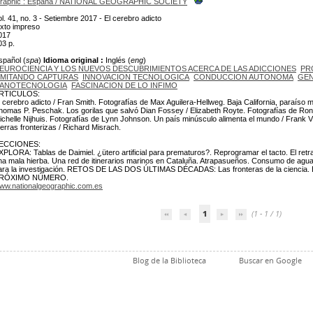
raphic
: España
/
NATIONAL GEOGRAPHIC SOCIETY
ol. 41, no. 3 - Setiembre 2017 - El cerebro adicto
exto impreso
017
03 p.
spañol (
spa
)
Idioma original :
Inglés (
eng
)
EUROCIENCIA Y LOS NUEVOS DESCUBRIMIENTOS ACERCA DE LAS ADICCIONES
PR
IMITANDO CAPTURAS
INNOVACION TECNOLOGICA
CONDUCCION AUTONOMA
GEN
ANOTECNOLOGIA
FASCINACION DE LO INFIMO
RTICULOS:
l cerebro adicto / Fran Smith. Fotografías de Max Aguilera-Hellweg. Baja California, paraíso m
homas P. Peschak. Los gorilas que salvó Dian Fossey / Elizabeth Royte. Fotografías de R
ichelle Nijhuis. Fotografías de Lynn Johnson. Un país minúsculo alimenta el mundo / Frank Vi
ierras fronterizas / Richard Misrach.
ECCIONES:
XPLORA: Tablas de Daimiel. ¿ütero artificial para prematuros?. Reprogramar el tacto. El retr
na mala hierba. Una red de itinerarios marinos en Cataluña. Atrapasueños. Consumo de a
ara la investigación. RETOS DE LAS DOS ÚLTIMAS DÉCADAS: Las fronteras de la cienci
RÓXIMO NÚMERO.
ww.nationalgeographic.com.es
1
(1 - 1 / 1)
Blog de la Biblioteca
Buscar en Google