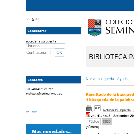
A-
A
A+
Conectarse
acceder a su cuenta
BIBLIOTECA Pa
Nueva búsqueda
Ayuda
Contacto
Tel. 2418 4075 int. 212
biblioteca@seminario.edu.uy
Resultado de la búsque
1
búsqueda de la palabr
Refinar búsqueda
contacto
vol. 41, no. 3 - Setiembre 20
Público
ISBD
[número]
Más novedades...