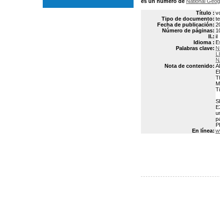
es un número de
National Geog
Título :
v
Tipo de documento:
t
Fecha de publicación:
2
Número de páginas:
1
Il.:
il
Idioma :
E
Palabras clave:
N
L
N
Nota de contenido:
A
E
T
M
T
S
E
u
p
P
En línea:
w