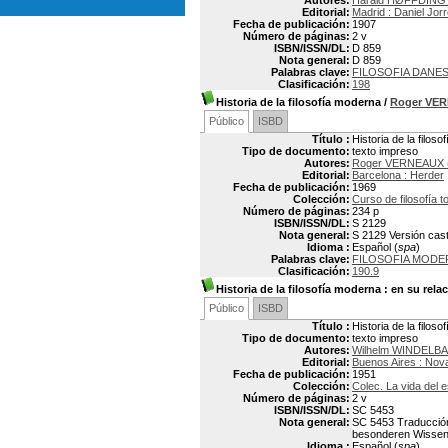
Autores:
Harald HØFFDING 
Editorial:
Madrid : Daniel Jor
Fecha de publicación:
1907
Número de páginas:
2 v
ISBN/ISSN/DL:
D 859
Nota general:
D 859
Palabras clave:
FILOSOFIA DANE
Clasificación:
198
Historia de la filosofía moderna
/
Roger VE
Público
ISBD
Título :
Historia de la filos
Tipo de documento:
texto impreso
Autores:
Roger VERNEAUX (
Editorial:
Barcelona : Herder
Fecha de publicación:
1969
Colección:
Curso de filosofía t
Número de páginas:
234 p
ISBN/ISSN/DL:
S 2129
Nota general:
S 2129 Versión caste
Idioma :
Español (
spa
)
Palabras clave:
FILOSOFIA MODE
Clasificación:
190.9
Historia de la filosofía moderna
: en su relac
Público
ISBD
Título :
Historia de la filos
Tipo de documento:
texto impreso
Autores:
Wilhelm WINDELBA
Editorial:
Buenos Aires : Nov
Fecha de publicación:
1951
Colección:
Colec. La vida del e
Número de páginas:
2 v
ISBN/ISSN/DL:
SC 5453
Nota general:
SC 5453 Traducción 
besonderen Wissen
Idioma :
Español (
spa
)