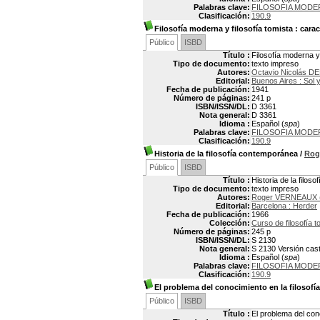
Palabras clave:
FILOSOFIA MODE
Clasificación:
190.9
Filosofía moderna y filosofía tomista
: carac
Público
ISBD
Título :
Filosofía moderna y 
Tipo de documento:
texto impreso
Autores:
Octavio Nicolás DE
Editorial:
Buenos Aires : Sol 
Fecha de publicación:
1941
Número de páginas:
241 p
ISBN/ISSN/DL:
D 3361
Nota general:
D 3361
Idioma :
Español (
spa
)
Palabras clave:
FILOSOFIA MODE
Clasificación:
190.9
Historia de la filosofía contemporánea
/
Rog
Público
ISBD
Título :
Historia de la filos
Tipo de documento:
texto impreso
Autores:
Roger VERNEAUX (
Editorial:
Barcelona : Herder
Fecha de publicación:
1966
Colección:
Curso de filosofía t
Número de páginas:
245 p
ISBN/ISSN/DL:
S 2130
Nota general:
S 2130 Versión caste
Idioma :
Español (
spa
)
Palabras clave:
FILOSOFIA MODE
Clasificación:
190.9
El problema del conocimiento en la filosofí
Público
ISBD
Título :
El problema del con