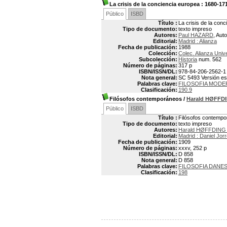
La crisis de la conciencia europea
: 1680-17
Público
ISBD
Título :
La crisis de la con
Tipo de documento:
texto impreso
Autores:
Paul HAZARD
, Auto
Editorial:
Madrid : Alianza
Fecha de publicación:
1988
Colección:
Colec. Alianza Univ
Subcolección:
Historia
num. 562
Número de páginas:
317 p
ISBN/ISSN/DL:
978-84-206-2562-1
Nota general:
SC 5493 Versión esp
Palabras clave:
FILOSOFIA MODE
Clasificación:
190.9
Filósofos contemporáneos
/
Harald HØFFD
Público
ISBD
Título :
Filósofos contemp
Tipo de documento:
texto impreso
Autores:
Harald HØFFDING 
Editorial:
Madrid : Daniel Jor
Fecha de publicación:
1909
Número de páginas:
xxxv, 252 p
ISBN/ISSN/DL:
D 858
Nota general:
D 858
Palabras clave:
FILOSOFIA DANE
Clasificación:
198