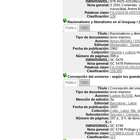
ISBN/ISSN/DL:
978-8425-426186(v
Nota general:
S 2591 Contenido: v
Irazazábal, Antoni Ma
Palabras clave:
FILOSOFIA-HISTO
Clasificación:
109
Racionalismo y liberalismo en el Uruguay
/
Público
ISBD
Título :
Racionalismo y libe
Tipo de documento:
texto impreso
Autores:
Arturo ARDAO (191
Editorial:
Montevideo : Depart
Fecha de publicación:
1962
Colección:
Historia y cultura
nu
Número de páginas:
398 p
ISBN/ISSN/DL:
SC 5478
Nota general:
SC 5478 Referencias
Palabras clave:
FILOSOFIA URUG
Clasificación:
199.895
Concepción del universo
: según los grand
Público
ISBD
Título :
Concepción del uni
Tipo de documento:
texto impreso
Autores:
Ludwig BUSSE
, Aut
Mención de edición:
3a
Editorial:
Barcelona : Labor
Fecha de publicación:
1933
Colección:
Colec. Labor. Bib. de
Subcolección:
Sección I. Ciencias 
Número de páginas:
197 p., 6 h. de láms
Il.:
il
ISBN/ISSN/DL:
SC 5748
Nota general:
SC 5748 Prólogo y t
Palabras clave:
COSMOLOGIA
FI
Clasificación:
113