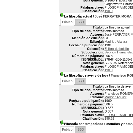
Nota general:
S 1866 Traducción p
Gegenwarts Philos
Palabras clave:
FILOSOFIA MODE
Clasificación:
190.9
La filosofía actual
/
José FERRATER MORA
Público
ISBD
Título :
La filosofía actual
Tipo de documento:
texto impreso
Autores:
José FERRATER M
Mención de edición:
3a
Editorial:
Madrid : Alianza
Fecha de publicación:
1981
Colección:
El libro de bolsillo
Subcolección:
Sección Humanida
Número de páginas:
206 p
ISBN/ISSN/DL:
978-84-206-1168-6
Nota general:
SC 5675 Referencias
Palabras clave:
FILOSOFIA MODE
Clasificación:
190.9
La filosofía de ayer y de hoy
/
Francisco R
Público
ISBD
Título :
La filosofía de ayer
Tipo de documento:
texto impreso
Autores:
Francisco ROMER
Editorial:
Madrid : Aguilar
Fecha de publicación:
1960
Número de páginas:
306 p
ISBN/ISSN/DL:
D 887
Nota general:
D 887
Palabras clave:
FILOSOFIA MODE
Clasificación:
199.82
Filosofía contemporánea
: estudios y notas,
Público
ISBD