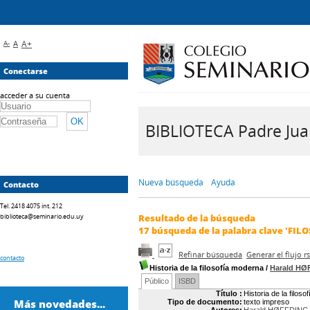
A-
A
A+
Conectarse
acceder a su cuenta
BIBLIOTECA Padre Juan 
Nueva búsqueda
Ayuda
Contacto
Tel. 2418 4075 int. 212
biblioteca@seminario.edu.uy
Resultado de la búsqueda
17
búsqueda de la palabra clave
'FIL
Refinar búsqueda
Generar el flujo 
contacto
Historia de la filosofía moderna
/
Harald HØ
Público
ISBD
Título :
Historia de la filos
Más novedades...
Tipo de documento:
texto impreso