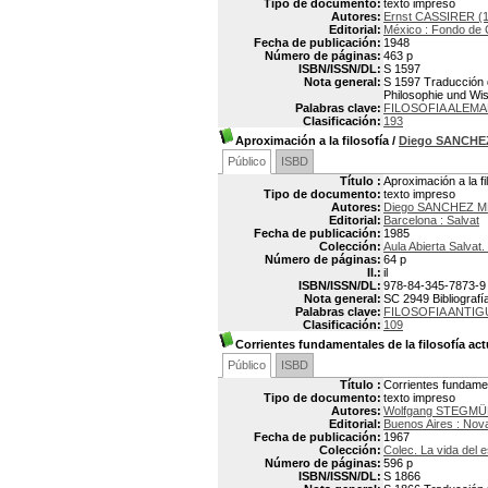
Tipo de documento:
texto impreso
Autores:
Ernst CASSIRER (
Editorial:
México : Fondo de 
Fecha de publicación:
1948
Número de páginas:
463 p
ISBN/ISSN/DL:
S 1597
Nota general:
S 1597 Traducción d
Philosophie und Wi
Palabras clave:
FILOSOFIA ALEM
Clasificación:
193
Aproximación a la filosofía
/
Diego SANCHE
Público
ISBD
Título :
Aproximación a la fi
Tipo de documento:
texto impreso
Autores:
Diego SANCHEZ 
Editorial:
Barcelona : Salvat
Fecha de publicación:
1985
Colección:
Aula Abierta Salvat
Número de páginas:
64 p
Il.:
il
ISBN/ISSN/DL:
978-84-345-7873-9
Nota general:
SC 2949 Bibliografía
Palabras clave:
FILOSOFIA ANTIG
Clasificación:
109
Corrientes fundamentales de la filosofía act
Público
ISBD
Título :
Corrientes fundament
Tipo de documento:
texto impreso
Autores:
Wolfgang STEGM
Editorial:
Buenos Aires : Nov
Fecha de publicación:
1967
Colección:
Colec. La vida del e
Número de páginas:
596 p
ISBN/ISSN/DL:
S 1866