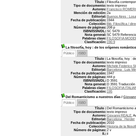
Título :
Filosofía contempor
Tipo de documento:
texto impreso
Autores:
Francisco ROMER
Mención de edición:
2a
Editorial:
Buenos Aires : Los
Fecha de publicación:
1944
Colección:
Bib. Filosófica / d
Número de páginas:
208 p
ISBN/ISSN/DL:
SC 5479
Nota general:
SC 5479 Referencias
Palabras clave:
FILOSOFIA MODE
Clasificación:
190.9
La filosofía, hoy
: de los orígenes romántico
Público
ISBD
Título :
La filosofía, hoy :
Tipo de documento:
texto impreso
Autores:
Michele Federico 
Editorial:
Barcelona : Luis Mi
Fecha de publicación:
1947
Número de páginas:
444 p
ISBN/ISSN/DL:
D 3591
Nota general:
D 3591 Traducción po
Palabras clave:
FILOSOFIA ITALIA
Clasificación:
195
Del Romanticismo a nuestros días
/
Giovan
Público
ISBD
Título :
Del Romanticismo a
Tipo de documento:
texto impreso
Autores:
Giovanni REALE
, A
Editorial:
Barcelona : Herder
Fecha de publicación:
2010
Colección:
Historia de la filosof
Número de páginas:
2 v
Il.:
il