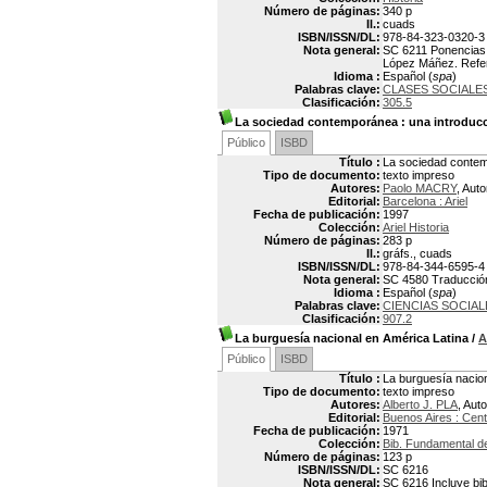
Número de páginas:
340 p
Il.:
cuads
ISBN/ISSN/DL:
978-84-323-0320-3
Nota general:
SC 6211 Ponencias d
López Máñez. Referen
Idioma :
Español (
spa
)
Palabras clave:
CLASES SOCIALE
Clasificación:
305.5
La sociedad contemporánea
: una introducc
Público
ISBD
Título :
La sociedad contemp
Tipo de documento:
texto impreso
Autores:
Paolo MACRY
, Auto
Editorial:
Barcelona : Ariel
Fecha de publicación:
1997
Colección:
Ariel Historia
Número de páginas:
283 p
Il.:
gráfs., cuads
ISBN/ISSN/DL:
978-84-344-6595-4
Nota general:
SC 4580 Traducción 
Idioma :
Español (
spa
)
Palabras clave:
CIENCIAS SOCIAL
Clasificación:
907.2
La burguesía nacional en América Latina
/
A
Público
ISBD
Título :
La burguesía nacion
Tipo de documento:
texto impreso
Autores:
Alberto J. PLA
, Auto
Editorial:
Buenos Aires : Cent
Fecha de publicación:
1971
Colección:
Bib. Fundamental 
Número de páginas:
123 p
ISBN/ISSN/DL:
SC 6216
Nota general:
SC 6216 Incluye bib