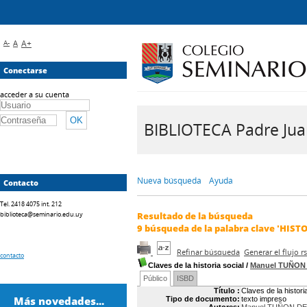
A-
A
A+
Conectarse
acceder a su cuenta
BIBLIOTECA Padre Juan 
Nueva búsqueda
Ayuda
Contacto
Tel. 2418 4075 int. 212
biblioteca@seminario.edu.uy
Resultado de la búsqueda
9
búsqueda de la palabra clave
'HISTO
Refinar búsqueda
Generar el flujo 
contacto
Claves de la historia social
/
Manuel TUÑON
Público
ISBD
Título :
Claves de la histori
Más novedades...
Tipo de documento:
texto impreso