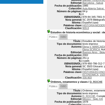
Autores:
Manuel TUÑON DE
Editorial:
Barcelona : Salvat
Fecha de publicación:
1985
Colección:
Aula Abierta Salvat
Número de páginas:
64 p
Il.:
il
ISBN/ISSN/DL:
978-84-345-7901-9
Nota general:
SC 2978 Bibliografía
Idioma :
Español (
spa
)
Palabras clave:
HISTORIA MODER
Clasificación:
909.8
Estudios de historia económica y social
: de
Público
ISBD
Título :
Estudios de historia
Tipo de documento:
texto impreso
Autores:
Elena V. MARCAID
Elena SCIRICA
, Au
Editorial:
Buenos Aires : Bibl
Fecha de publicación:
2002
Número de páginas:
251 p
Il.:
cuads
ISBN/ISSN/DL:
978-950-786-312-7
Nota general:
SC 3503 Glosario: p
Idioma :
Español (
spa
)
Palabras clave:
HISTORIA ECONO
ECONOMICA, 192
Clasificación:
330.903
Ordenes, estamentos y clases
/
D. ROCHE
Público
ISBD
Título :
Ordenes, estament
Tipo de documento:
texto impreso
Autores:
D. ROCHE
, Compil
Editorial:
México : Siglo XXI
Fecha de publicación:
1978
Colección:
Historia