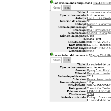
Las revoluciones burguesas
/
Eric J. HOB
Público
ISBD
Título :
Las revoluciones b
Tipo de documento:
texto impreso
Autores:
Eric J. HOBSBAWM
Mención de edición:
9a
Editorial:
Madrid : Guadarra
Fecha de publicación:
1982
Colección:
Bca. Universitaria
Subcolección:
Sección Historia
nu
Número de páginas:
580 p
Il.:
maps., gráf
ISBN/ISSN/DL:
978-84-335-2978-7
Nota general:
SC 6181 Traducción: 
Palabras clave:
EUROPA-HISTORIA
Clasificación:
940.2
La sociedad del cansancio
/
Byung Chul H
Público
ISBD
Título :
La sociedad del ca
Tipo de documento:
texto impreso
Autores:
Byung Chul HAN (1
Editorial:
Barcelona : Herder
Fecha de publicación:
2017
Colección:
Pensamiento Herder
Número de páginas:
118 p.
ISBN/ISSN/DL:
978-84-254-3854-7
Nota general:
2da edición. Traducc
Palabras clave:
HISTORIA SOCIAL
Clasificación:
303.4
Nota de contenido:
Prólogo, Prometeo ca
La sociedad del can