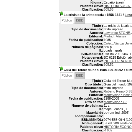
Idioma :
Español (
spa
)
Palabras clave:
HISTORIA SOCIAL
Clasificación:
305.55
La crisis de la aristocracia
: 1558-1641
/
Law
Público
ISBD
Título :
La crisis de la aris
Tipo de documento:
texto impreso
Autores:
Lawrence STONE
,
Editorial:
Madrid : Alianza
Fecha de publicación:
1985
Colección:
Colec. Alianza Univ
Número de páginas:
356 p
Il.:
cuads., gráfs
ISBN/ISSN/DL:
978-84-206-2447-1
Nota general:
SC 6215 Edición abr
Palabras clave:
INGLATERRA-NO
Clasificación:
305.52
Guía del Tercer Mundo 1988-1991/1992
: el 
Público
ISBD
Título :
Guía del Tercer Mun
Otro título :
Guía del mundo 19
Tipo de documento:
texto impreso
Autores:
Roberto Remo BIS
Editorial:
Montevideo : Instit
Fecha de publicación:
1988-2008
Otro editor:
Montevideo : G3
Número de páginas:
11 v.
Il.:
maps., cuads., il
Material de
cd-rom (ed. 2008)
acompañamiento:
ISBN/ISSN/DL:
9974-555-09-4 (199
Nota general:
La ed. 2003 está c
Palabras clave:
HISTORIA ECONOM
Clasificación:
R 902