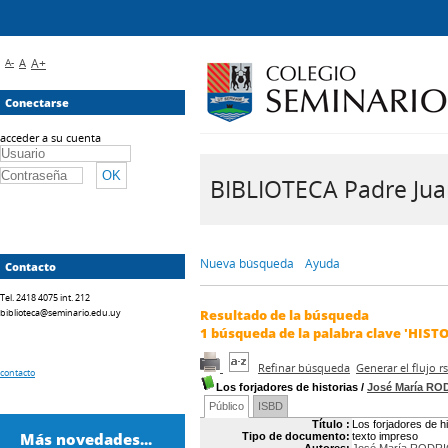
A-
A
A+
Conectarse
acceder a su cuenta
BIBLIOTECA Padre Juan 
Nueva búsqueda
Ayuda
Contacto
Tel. 2418 4075 int. 212
biblioteca@seminario.edu.uy
Resultado de la búsqueda
1
búsqueda de la palabra clave
'HISTO
Refinar búsqueda
Generar el flujo 
contacto
Los forjadores de historias
/
José María R
Público
ISBD
Título :
Los forjadores de hi
Más novedades...
Tipo de documento:
texto impreso