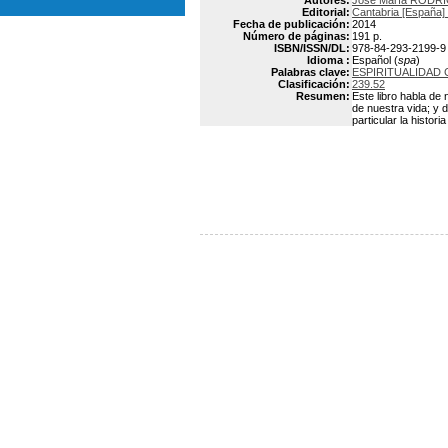
Autores:
José María RODR
Editorial:
Cantabria [España] 
Fecha de publicación:
2014
Número de páginas:
191 p.
ISBN/ISSN/DL:
978-84-293-2199-9
Idioma :
Español (
spa
)
Palabras clave:
ESPIRITUALIDAD 
Clasificación:
239.52
Resumen:
Este libro habla de
de nuestra vida; y 
particular la histori