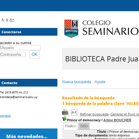
A-
A
A+
Conectarse
acceder a su cuenta
BIBLIOTECA Padre Juan 
Nueva búsqueda
Ayuda
Contacto
Tel. 2418 4075 int. 212
biblioteca@seminario.edu.uy
Resultado de la búsqueda
1
búsqueda de la palabra clave
'IGLES
Refinar búsqueda
Generar el flujo 
contacto
Prince of democracy
/
Arline BOUCHER
Público
ISBD
Título :
Prince of democrac
Más novedades...
Tipo de documento:
texto impreso