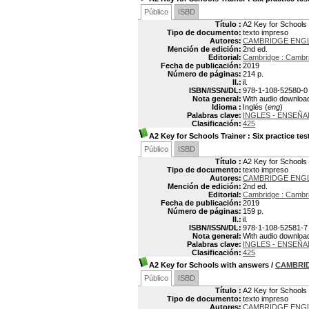
Público
ISBD
Título :
A2 Key for Schools 
Tipo de documento:
texto impreso
Autores:
CAMBRIDGE ENG
Mención de edición:
2nd ed.
Editorial:
Cambridge : Cambri
Fecha de publicación:
2019
Número de páginas:
214 p.
Il.:
il.
ISBN/ISSN/DL:
978-1-108-52580-0
Nota general:
With audio downloa
Idioma :
Inglés (
eng
)
Palabras clave:
INGLES - ENSEÑA
Clasificación:
425
A2 Key for Schools Trainer
: Six practice te
Público
ISBD
Título :
A2 Key for Schools 
Tipo de documento:
texto impreso
Autores:
CAMBRIDGE ENG
Mención de edición:
2nd ed.
Editorial:
Cambridge : Cambri
Fecha de publicación:
2019
Número de páginas:
159 p.
Il.:
il.
ISBN/ISSN/DL:
978-1-108-52581-7
Nota general:
With audio downloa
Palabras clave:
INGLES - ENSEÑA
Clasificación:
425
A2 Key for Schools with answers
/
CAMBRI
Público
ISBD
Título :
A2 Key for Schools
Tipo de documento:
texto impreso
Autores:
CAMBRIDGE ENG