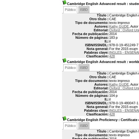
Cambridge English Advanced result
: stude
Público
ISBD
Título :
Cambridge English A
Otro título :
CAE
Tipo de documento:
texto impreso
Autores:
Kathy GUDE
, Autor
Editorial:
Oxford : Oxford Uni
Fecha de publicación:
2014
Número de páginas:
183 p
Il.:
il
ISBN/ISSN/DL:
978-0-19-451249-7
Nota general:
For the 2015 exam
Palabras clave:
INGLES - ENSEÑ
Clasificación:
428
Cambridge English Advanced result
: workb
Público
ISBD
Título :
Cambridge English 
Otro título :
CAE
Tipo de documento:
texto impreso
Autores:
Kathy GUDE
, Autor
Editorial:
Oxford : Oxford Uni
Fecha de publicación:
2014
Número de páginas:
104 p
Il.:
il
ISBN/ISSN/DL:
978-0-19-480047-1
Nota general:
For the 2015 exam
Palabras clave:
INGLES - ENSEÑ
Clasificación:
428
Cambridge English Proficiency
: Certificat
Público
ISBD
Título :
Cambridge English P
Tipo de documento:
texto impreso
Fecha de publicación:
2016