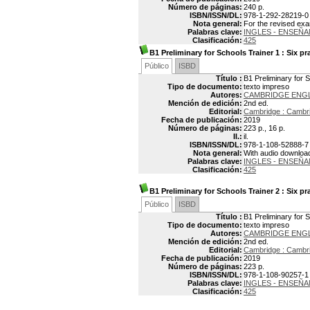
Número de páginas:
240 p.
ISBN/ISSN/DL:
978-1-292-28219-0
Nota general:
For the revised ex
Palabras clave:
INGLES - ENSEÑ
Clasificación:
425
B1 Preliminary for Schools Trainer 1
: Six pr
Público
ISBD
Título :
B1 Preliminary for 
Tipo de documento:
texto impreso
Autores:
CAMBRIDGE ENG
Mención de edición:
2nd ed.
Editorial:
Cambridge : Cambri
Fecha de publicación:
2019
Número de páginas:
223 p., 16 p.
Il.:
il.
ISBN/ISSN/DL:
978-1-108-52888-7
Nota general:
With audio downloa
Palabras clave:
INGLES - ENSEÑ
Clasificación:
425
B1 Preliminary for Schools Trainer 2
: Six pr
Público
ISBD
Título :
B1 Preliminary for 
Tipo de documento:
texto impreso
Autores:
CAMBRIDGE ENG
Mención de edición:
2nd ed.
Editorial:
Cambridge : Cambri
Fecha de publicación:
2019
Número de páginas:
223 p.
ISBN/ISSN/DL:
978-1-108-90257-1
Palabras clave:
INGLES - ENSEÑ
Clasificación:
425