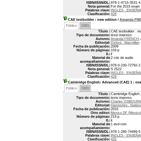
ISBN/ISSN/DL:
978-1-4715-3531-4
Nota general:
For the 2015 exam
Palabras clave:
INGLES - ENSEÑ
Clasificación:
428
CAE testbuilder
: new edition
/
Amanda FR
Público
ISBD
Título :
CAE testbuilder : ne
Tipo de documento:
texto impreso
Autores:
Amanda FRENCH
,
Editorial:
Oxford : Macmillan
Fecha de publicación:
2009
Número de páginas:
159 p
Il.:
il
Material de
2 cds de audio
acompañamiento:
ISBN/ISSN/DL:
978-0-230-72792-2
Nota general:
S 2522
Palabras clave:
INGLES - ENSEÑ
Clasificación:
428
Cambridge English: Advanced (CAE) 1
: exa
Público
ISBD
Título :
Cambridge English:
Tipo de documento:
texto impreso
Autores:
Charles OSBOUR
Editorial:
Hampshire : Nation
Fecha de publicación:
2015
Otro editor:
Mexico DF [Mexico]
Número de páginas:
214 p.
Il.:
il.
Material de
1 dvd-rom
acompañamiento:
ISBN/ISSN/DL:
978-1-285-74499-5
Palabras clave:
INGLES - ENSEÑA
Clasificación:
425