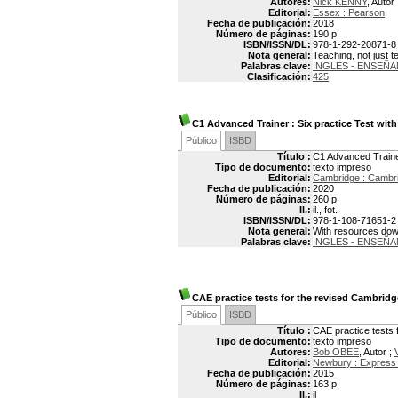
Autores:
Nick KENNY
, Autor
Editorial:
Essex : Pearson
Fecha de publicación:
2018
Número de páginas:
190 p.
ISBN/ISSN/DL:
978-1-292-20871-8
Nota general:
Teaching, not just 
Palabras clave:
INGLES - ENSEÑ
Clasificación:
425
C1 Advanced Trainer : Six practice Test wit
Público
ISBD
Título :
C1 Advanced Trainer
Tipo de documento:
texto impreso
Editorial:
Cambridge : Cambri
Fecha de publicación:
2020
Número de páginas:
260 p.
Il.:
il., fot.
ISBN/ISSN/DL:
978-1-108-71651-2
Nota general:
With resources do
Palabras clave:
INGLES - ENSEÑA
CAE practice tests for the revised Cambri
Público
ISBD
Título :
CAE practice tests
Tipo de documento:
texto impreso
Autores:
Bob OBEE
, Autor ;
Editorial:
Newbury : Express 
Fecha de publicación:
2015
Número de páginas:
163 p
Il.:
il