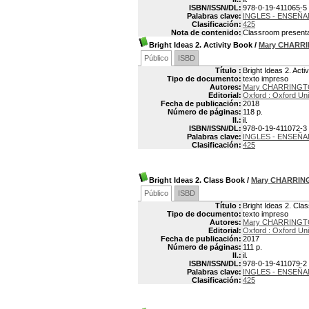
ISBN/ISSN/DL:
978-0-19-411065-5
Palabras clave:
INGLES - ENSEÑ
Clasificación:
425
Nota de contenido:
Classroom presentat
Bright Ideas 2. Activity Book
/
Mary CHARR
Público
ISBD
Título :
Bright Ideas 2. Acti
Tipo de documento:
texto impreso
Autores:
Mary CHARRING
Editorial:
Oxford : Oxford Uni
Fecha de publicación:
2018
Número de páginas:
118 p.
Il.:
il.
ISBN/ISSN/DL:
978-0-19-411072-3
Palabras clave:
INGLES - ENSEÑ
Clasificación:
425
Bright Ideas 2. Class Book
/
Mary CHARRIN
Público
ISBD
Título :
Bright Ideas 2. Cla
Tipo de documento:
texto impreso
Autores:
Mary CHARRING
Editorial:
Oxford : Oxford Uni
Fecha de publicación:
2017
Número de páginas:
111 p.
Il.:
il.
ISBN/ISSN/DL:
978-0-19-411079-2
Palabras clave:
INGLES - ENSEÑ
Clasificación:
425