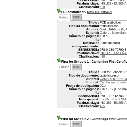
ISBN/ISSN/DL:
978-1-84216-805-9
Palabras clave:
INGLES - ENSEÑ
Clasificación:
428
FCE testbuilder
/
Mark HARRISON
Público
ISBD
Título :
FCE testbuilder
Tipo de documento:
texto impreso
Autores:
Mark HARRISON
, 
Editorial:
Oxford : Macmillan
Número de páginas:
128 p.
Il.:
il
Material de
2 cds de audio
acompañamiento:
ISBN/ISSN/DL:
978-0-230-72790-8
Palabras clave:
INGLES - ENSEÑ
Clasificación:
428
First for Schools 1
: Cambridge First Certifi
Público
ISBD
Título :
First for Schools 1 
Tipo de documento:
texto impreso
Autores:
CAMBRIDGE ENG
Editorial:
Cambridge : Cambri
Fecha de publicación:
2014
Número de páginas:
176 p., 12 p. de lám
Il.:
il.
ISBN/ISSN/DL:
978-1-107-64703-9
Nota general:
Inv. 05: ISBN 978-
Palabras clave:
INGLES - ENSEÑA
Clasificación:
425
First for Schools 2
: Cambridge First Certifi
Público
ISBD