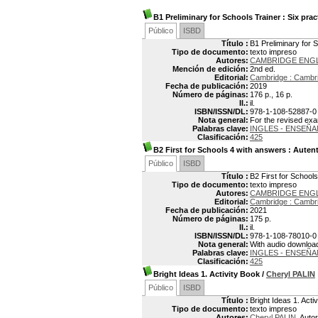
B1 Preliminary for Schools Trainer
: Six pra
Público
ISBD
Título :
B1 Preliminary for 
Tipo de documento:
texto impreso
Autores:
CAMBRIDGE ENG
Mención de edición:
2nd ed.
Editorial:
Cambridge : Cambri
Fecha de publicación:
2019
Número de páginas:
176 p., 16 p.
Il.:
il.
ISBN/ISSN/DL:
978-1-108-52887-0
Nota general:
For the revised ex
Palabras clave:
INGLES - ENSEÑ
Clasificación:
425
B2 First for Schools 4 with answers
: Autent
Público
ISBD
Título :
B2 First for Schools
Tipo de documento:
texto impreso
Autores:
CAMBRIDGE ENG
Editorial:
Cambridge : Cambri
Fecha de publicación:
2021
Número de páginas:
175 p.
Il.:
il.
ISBN/ISSN/DL:
978-1-108-78010-0
Nota general:
With audio downloa
Palabras clave:
INGLES - ENSEÑ
Clasificación:
425
Bright Ideas 1. Activity Book
/
Cheryl PALIN
Público
ISBD
Título :
Bright Ideas 1. Acti
Tipo de documento:
texto impreso
Autores:
Cheryl PALIN
, Auto