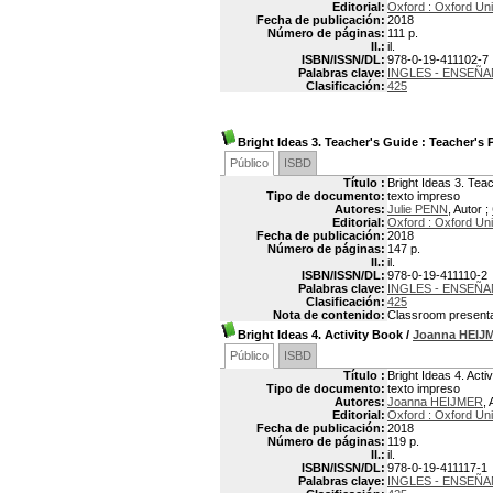
Editorial:
Oxford : Oxford Uni
Fecha de publicación:
2018
Número de páginas:
111 p.
Il.:
il.
ISBN/ISSN/DL:
978-0-19-411102-7
Palabras clave:
INGLES - ENSEÑ
Clasificación:
425
Bright Ideas 3. Teacher's Guide
: Teacher's 
Público
ISBD
Título :
Bright Ideas 3. Tea
Tipo de documento:
texto impreso
Autores:
Julie PENN
, Autor ;
Editorial:
Oxford : Oxford Uni
Fecha de publicación:
2018
Número de páginas:
147 p.
Il.:
il.
ISBN/ISSN/DL:
978-0-19-411110-2
Palabras clave:
INGLES - ENSEÑ
Clasificación:
425
Nota de contenido:
Classroom presentat
Bright Ideas 4. Activity Book
/
Joanna HEIJ
Público
ISBD
Título :
Bright Ideas 4. Acti
Tipo de documento:
texto impreso
Autores:
Joanna HEIJMER
, 
Editorial:
Oxford : Oxford Uni
Fecha de publicación:
2018
Número de páginas:
119 p.
Il.:
il.
ISBN/ISSN/DL:
978-0-19-411117-1
Palabras clave:
INGLES - ENSEÑ