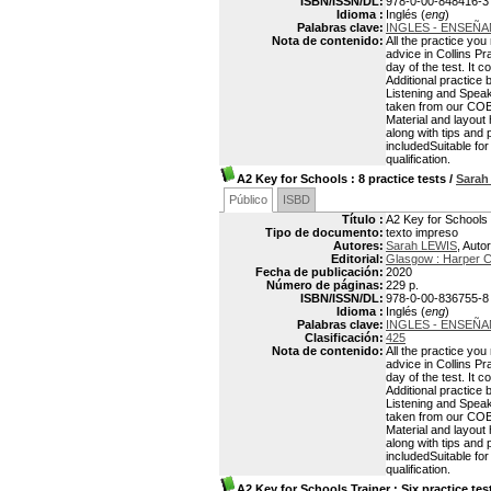
ISBN/ISSN/DL:
978-0-00-848416-3
Idioma :
Inglés (
eng
)
Palabras clave:
INGLES - ENSEÑA
Nota de contenido:
All the practice you
advice in Collins Pr
day of the test. It
Additional practice
Listening and Speaki
taken from our COBU
Material and layout h
along with tips and
includedSuitable fo
qualification.
A2 Key for Schools
: 8 practice tests
/
Sarah
Público
ISBD
Título :
A2 Key for Schools :
Tipo de documento:
texto impreso
Autores:
Sarah LEWIS
, Autor
Editorial:
Glasgow : Harper Co
Fecha de publicación:
2020
Número de páginas:
229 p.
ISBN/ISSN/DL:
978-0-00-836755-8
Idioma :
Inglés (
eng
)
Palabras clave:
INGLES - ENSEÑA
Clasificación:
425
Nota de contenido:
All the practice you
advice in Collins Pr
day of the test. It
Additional practice
Listening and Speaki
taken from our COBU
Material and layout h
along with tips and
includedSuitable fo
qualification.
A2 Key for Schools Trainer
: Six practice te