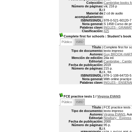
Colección:
Cambridge books f
Número de páginas:
viii, 216 p
Il.:
il
Material de
2 cd de audio
acompañamiento:
ISBN/ISSN/DL:
978-0-521-60120-7
Nota general:
S 1458 Curso de pre
Palabras clave:
INGLES - GRAMAT
Clasificación:
425
Complete first for schools : Student's boo
Público
ISBD
Título :
Complete first for 
Tipo de documento:
texto impreso
Autores:
Guy BROOK-HAR
Mención de edición:
2da ed.
Editorial:
Cambridge : Cambri
Fecha de publicación:
2019
Número de páginas:
215 p.
Il.:
il., fot.
ISBN/ISSN/DL:
978-1-108-64733-5
Nota general:
With online practice
Palabras clave:
INGLES - ENSEÑ
FCE practice tests 1
/
Virginia EVANS
Público
ISBD
Título :
FCE practice tests 
Tipo de documento:
texto impreso
Autores:
Virginia EVANS
, Aut
Editorial:
Newbury : Express
Fecha de publicación:
2000
Número de páginas:
95 p.
Il.:
il.