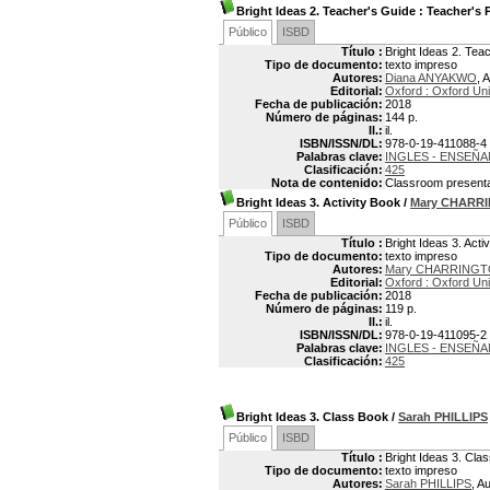
Bright Ideas 2. Teacher's Guide
: Teacher's 
Público
ISBD
Título :
Bright Ideas 2. Tea
Tipo de documento:
texto impreso
Autores:
Diana ANYAKWO
, 
Editorial:
Oxford : Oxford Uni
Fecha de publicación:
2018
Número de páginas:
144 p.
Il.:
il.
ISBN/ISSN/DL:
978-0-19-411088-4
Palabras clave:
INGLES - ENSEÑ
Clasificación:
425
Nota de contenido:
Classroom presentat
Bright Ideas 3. Activity Book
/
Mary CHARR
Público
ISBD
Título :
Bright Ideas 3. Acti
Tipo de documento:
texto impreso
Autores:
Mary CHARRING
Editorial:
Oxford : Oxford Uni
Fecha de publicación:
2018
Número de páginas:
119 p.
Il.:
il.
ISBN/ISSN/DL:
978-0-19-411095-2
Palabras clave:
INGLES - ENSEÑ
Clasificación:
425
Bright Ideas 3. Class Book
/
Sarah PHILLIPS
Público
ISBD
Título :
Bright Ideas 3. Cla
Tipo de documento:
texto impreso
Autores:
Sarah PHILLIPS
, A