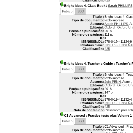
Clasificación:
425
Bright Ideas 4. Class Book
/
Sarah PHILLIPS
Público
ISBD
Título :
Bright Ideas 4. Cla
Tipo de documento:
texto impreso
Autores:
Sarah PHILLIPS
, A
Editorial:
Oxford : Oxford Uni
Fecha de publicación:
2018
Número de páginas:
111 p.
Il.:
il.
ISBN/ISSN/DL:
978-0-19-411124-9
Palabras clave:
INGLES - ENSEÑ
Clasificación:
425
Bright Ideas 4. Teacher's Guide
: Teacher's 
Público
ISBD
Título :
Bright Ideas 4. Tea
Tipo de documento:
texto impreso
Autores:
Julie PENN
, Autor ;
Editorial:
Oxford : Oxford Uni
Fecha de publicación:
2018
Número de páginas:
147 p.
Il.:
il.
ISBN/ISSN/DL:
978-0-19-411132-4
Palabras clave:
INGLES - ENSEÑ
Clasificación:
425
Nota de contenido:
Classroom presentat
C1 Advanced : Practice tests plus Volume 1
Público
ISBD
Título :
C1 Advanced : Pract
Tipo de documento:
texto impreso