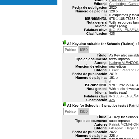
Autores:
CAMBRIDGE ENG
Editorial:
Cambridge : Cambri
Fecha de publicación:
2020
Número de páginas:
128 p.
Il.:
il. esquemas y tabl
ISBN/ISSN/DL:
978-1-108-78158-9
Nota general:
With resources bank
Idioma :
Inglés (
eng
)
Palabras clave:
INGLES - ENSEÑA
Clasificación:
425
A2 Key also suitable for Schools (Trainer)
: 
Público
ISBD
Título :
A2 Key also suitable
Tipo de documento:
texto impreso
Autores:
Kathryn ALEVIZOS
Mención de edición:
new edition
Editorial:
Essex : Pearson Ed
Fecha de publicación:
2019
Número de páginas:
191 p.
Il.:
il.
ISBN/ISSN/DL:
978-1-292-27148-4
Nota general:
With audio downloa
Idioma :
Inglés (
eng
)
Palabras clave:
INGLES - ENSEÑA
Clasificación:
425
A2 Key for Schools
: 8 practice tests
/
Patr
Público
ISBD
Título :
A2 Key for Schools :
Tipo de documento:
texto impreso
Autores:
Patrick MCMAHON
Editorial:
Glasgow : Harper Co
Fecha de publicación:
2022
Número de páginas:
228 p.