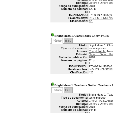
Editorial:
Oxford : Oxford Uni
Fecha de publicación:
2018
Número de páginas:
120 p.
Il.:
il.
ISBN/ISSN/DL:
978-0-19-411182-9
Palabras clave:
INGLES - ENSEÑ
Clasificación:
425
Bright Ideas 1. Class Book
/
Cheryl PALIN
Público
ISBD
Título :
Bright Ideas 1. Cla
Tipo de documento:
texto impreso
Autores:
Cheryl PALIN
, Autor
Editorial:
Oxford : Oxford Uni
Fecha de publicación:
2018
Número de páginas:
111 p.
Il.:
il.
ISBN/ISSN/DL:
978-0-19-411185-0
Palabras clave:
INGLES - ENSEÑ
Clasificación:
425
Bright Ideas 1. Teacher's Guide
: Teacher's 
Público
ISBD
Título :
Bright Ideas 1. Tea
Tipo de documento:
texto impreso
Autores:
Cheryl PALIN
, Auto
Editorial:
Oxford : Oxford Uni
Fecha de publicación:
2018
Número de páginas:
144 p.
Il.:
il.