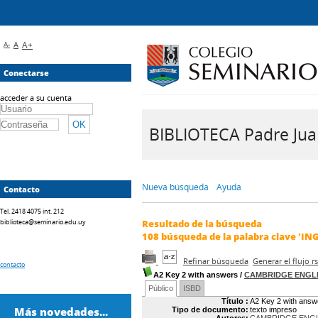
A-
A
A+
Conectarse
acceder a su cuenta
BIBLIOTECA Padre Juan 
Nueva búsqueda
Ayuda
Contacto
Tel. 2418 4075 int. 212
biblioteca@seminario.edu.uy
Resultado de la búsqueda
108
búsqueda de la palabra clave
'ING
Refinar búsqueda
Generar el flujo 
contacto
A2 Key 2 with answers
/
CAMBRIDGE ENGL
Público
ISBD
Título :
A2 Key 2 with answ
Más novedades...
Tipo de documento:
texto impreso