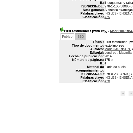
Il.:
il. esquemas y tabl
ISBN/ISSN/DL:
978-1-108-38085-0
Nota general:
Authentic examinat
Palabras clave:
INGLES - ENSEÑA
Clasificación:
425
First testbuilder
: [with key]
/
Mark HARRIS
Público
ISBD
Título :
First testbuilder : [w
Tipo de documento:
texto impreso
Autores:
Mark HARRISON
, 
Editorial:
Londres : Macmilla
Fecha de publicación:
2014
Número de páginas:
175 p.
Il.:
il.
Material de
2 cds de audio
acompañamiento:
ISBN/ISSN/DL:
978-0-230-47609-7
Palabras clave:
INGLES - ENSEÑ
Clasificación:
428