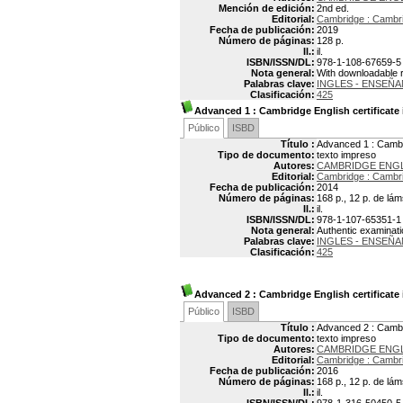
Mención de edición:
2nd ed.
Editorial:
Cambridge : Cambri
Fecha de publicación:
2019
Número de páginas:
128 p.
Il.:
il.
ISBN/ISSN/DL:
978-1-108-67659-5
Nota general:
With downloadable 
Palabras clave:
INGLES - ENSEÑA
Clasificación:
425
Advanced 1
: Cambridge English certificate
Público
ISBD
Título :
Advanced 1 : Cambri
Tipo de documento:
texto impreso
Autores:
CAMBRIDGE ENG
Editorial:
Cambridge : Cambri
Fecha de publicación:
2014
Número de páginas:
168 p., 12 p. de lám
Il.:
il.
ISBN/ISSN/DL:
978-1-107-65351-1
Nota general:
Authentic examinat
Palabras clave:
INGLES - ENSEÑA
Clasificación:
425
Advanced 2
: Cambridge English certificate
Público
ISBD
Título :
Advanced 2 : Cambri
Tipo de documento:
texto impreso
Autores:
CAMBRIDGE ENG
Editorial:
Cambridge : Cambri
Fecha de publicación:
2016
Número de páginas:
168 p., 12 p. de lám
Il.:
il.