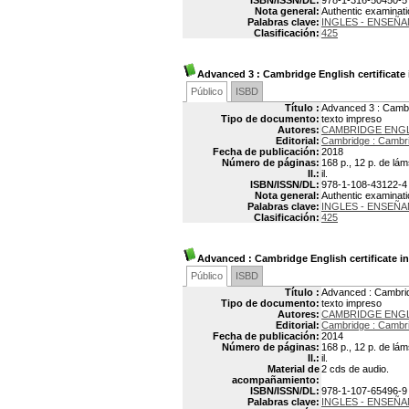
ISBN/ISSN/DL:
978-1-316-50450-5
Nota general:
Authentic examinati
Palabras clave:
INGLES - ENSEÑA
Clasificación:
425
Advanced 3
: Cambridge English certificate
Público
ISBD
Título :
Advanced 3 : Cambri
Tipo de documento:
texto impreso
Autores:
CAMBRIDGE ENG
Editorial:
Cambridge : Cambri
Fecha de publicación:
2018
Número de páginas:
168 p., 12 p. de lám
Il.:
il.
ISBN/ISSN/DL:
978-1-108-43122-4
Nota general:
Authentic examinati
Palabras clave:
INGLES - ENSEÑA
Clasificación:
425
Advanced
: Cambridge English certificate i
Público
ISBD
Título :
Advanced : Cambridg
Tipo de documento:
texto impreso
Autores:
CAMBRIDGE ENG
Editorial:
Cambridge : Cambri
Fecha de publicación:
2014
Número de páginas:
168 p., 12 p. de lám
Il.:
il.
Material de
2 cds de audio.
acompañamiento:
ISBN/ISSN/DL:
978-1-107-65496-9
Palabras clave:
INGLES - ENSEÑA