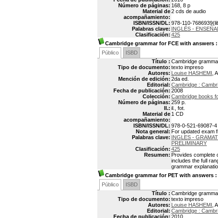
Número de páginas:
168, 8 p
Material de
2 cds de audio
acompañamiento:
ISBN/ISSN/DL:
978-110-7686939(li
Palabras clave:
INGLÉS - ENSEÑA
Clasificación:
425
Cambridge grammar for FCE with answers
:
Público
ISBD
Título :
Cambridge grammar 
Tipo de documento:
texto impreso
Autores:
Louise HASHEMI
, 
Mención de edición:
2da ed.
Editorial:
Cambridge : Cambri
Fecha de publicación:
2008
Colección:
Cambridge books f
Número de páginas:
259 p.
Il.:
il., fot.
Material de
1 CD
acompañamiento:
ISBN/ISSN/DL:
978-0-521-69087-4
Nota general:
For updated exam 
Palabras clave:
INGLES - GRAMAT
PRELIMINARY
Clasificación:
425
Resumen:
Provides complete c
includes the full r
grammar explanation
Cambridge grammar for PET with answers
:
Público
ISBD
Título :
Cambridge grammar 
Tipo de documento:
texto impreso
Autores:
Louise HASHEMI
, 
Editorial:
Cambridge : Cambri
Fecha de publicación:
2010