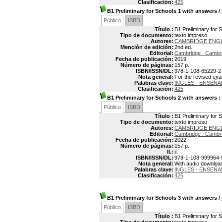
Clasificación:
425
B1 Preliminary for Schools 1 with answers
/
Público
ISBD
Título :
B1 Preliminary for 
Tipo de documento:
texto impreso
Autores:
CAMBRIDGE ENG
Mención de edición:
2nd ed.
Editorial:
Cambridge : Cambri
Fecha de publicación:
2019
Número de páginas:
157 p.
ISBN/ISSN/DL:
978-1-108-65229-2
Nota general:
For the revised ex
Palabras clave:
INGLES - ENSEÑ
Clasificación:
425
B1 Preliminary for Schools 2 with answers
:
Público
ISBD
Título :
B1 Preliminary for S
Tipo de documento:
texto impreso
Autores:
CAMBRIDGE ENG
Editorial:
Cambridge : Cambri
Fecha de publicación:
2022
Número de páginas:
157 p.
Il.:
il.
ISBN/ISSN/DL:
978-1-108-999964-
Nota general:
With audio downloa
Palabras clave:
INGLES - ENSEÑ
Clasificación:
425
B1 Preliminary for Schools 3 with answers
/
Público
ISBD
Título :
B1 Preliminary for 