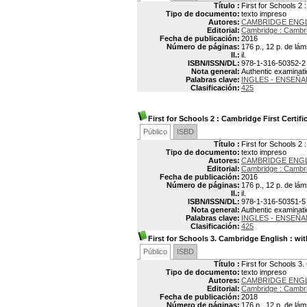
Título :
First for Schools 2 
Tipo de documento:
texto impreso
Autores:
CAMBRIDGE ENG
Editorial:
Cambridge : Cambri
Fecha de publicación:
2016
Número de páginas:
176 p., 12 p. de lám
Il.:
il.
ISBN/ISSN/DL:
978-1-316-50352-2
Nota general:
Authentic examinati
Palabras clave:
INGLES - ENSEÑA
Clasificación:
425
First for Schools 2
: Cambridge First Certifi
Público
ISBD
Título :
First for Schools 2 
Tipo de documento:
texto impreso
Autores:
CAMBRIDGE ENG
Editorial:
Cambridge : Cambri
Fecha de publicación:
2016
Número de páginas:
176 p., 12 p. de lám
Il.:
il.
ISBN/ISSN/DL:
978-1-316-50351-5
Nota general:
Authentic examinati
Palabras clave:
INGLES - ENSEÑA
Clasificación:
425
First for Schools 3. Cambridge English : wi
Público
ISBD
Título :
First for Schools 3
Tipo de documento:
texto impreso
Autores:
CAMBRIDGE ENG
Editorial:
Cambridge : Cambri
Fecha de publicación:
2018
Número de páginas:
176 p., 12 p. de lám