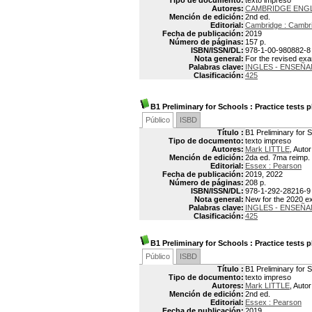
Tipo de documento:
texto impreso
Autores:
CAMBRIDGE ENG
Mención de edición:
2nd ed.
Editorial:
Cambridge : Cambri
Fecha de publicación:
2019
Número de páginas:
157 p.
ISBN/ISSN/DL:
978-1-00-980882-8
Nota general:
For the revised ex
Palabras clave:
INGLES - ENSEÑ
Clasificación:
425
B1 Preliminary for Schools : Practice tests p
Público
ISBD
Título :
B1 Preliminary for S
Tipo de documento:
texto impreso
Autores:
Mark LITTLE
, Autor
Mención de edición:
2da ed. 7ma reimp.
Editorial:
Essex : Pearson
Fecha de publicación:
2019, 2022
Número de páginas:
208 p.
ISBN/ISSN/DL:
978-1-292-28216-9
Nota general:
New for the 2020 
Palabras clave:
INGLES - ENSEÑ
Clasificación:
425
B1 Preliminary for Schools
: Practice tests 
Público
ISBD
Título :
B1 Preliminary for S
Tipo de documento:
texto impreso
Autores:
Mark LITTLE
, Autor
Mención de edición:
2nd ed.
Editorial:
Essex : Pearson
Fecha de publicación:
2019