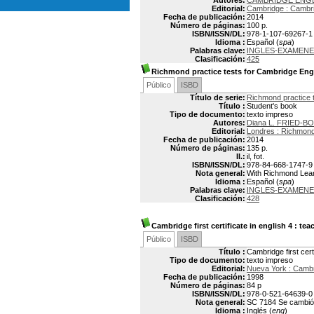
Autores:
CAMBRIDGE ENG
Editorial:
Cambridge : Cambri
Fecha de publicación:
2014
Número de páginas:
100 p.
ISBN/ISSN/DL:
978-1-107-69267-1
Idioma :
Español (
spa
)
Palabras clave:
INGLES-EXAMENE
Clasificación:
425
Richmond practice tests for Cambridge Engl
Público
ISBD
Título de serie:
Richmond practice t
Título :
Student's book
Tipo de documento:
texto impreso
Autores:
Diana L. FRIED-B
Editorial:
Londres : Richmon
Fecha de publicación:
2014
Número de páginas:
135 p.
Il.:
il, fot.
ISBN/ISSN/DL:
978-84-668-1747-9
Nota general:
With Richmond Lear
Idioma :
Español (
spa
)
Palabras clave:
INGLES-EXAMENE
Clasificación:
428
Cambridge first certificate in english 4
: tea
Público
ISBD
Título :
Cambridge first cert
Tipo de documento:
texto impreso
Editorial:
Nueva York : Cambr
Fecha de publicación:
1998
Número de páginas:
84 p
ISBN/ISSN/DL:
978-0-521-64639-0
Nota general:
SC 7184 Se cambió l
Idioma :
Inglés (
eng
)