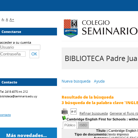
A-
A
A+
Conectarse
acceder a su cuenta
BIBLIOTECA Padre Juan 
Nueva búsqueda
Ayuda
Contacto
Tel. 2418 4075 int. 212
biblioteca@seminario.edu.uy
Resultado de la búsqueda
3
búsqueda de la palabra clave
'INGL
Refinar búsqueda
Generar el flujo 
contacto
Cambridge English First for Schools
: with
Público
ISBD
Título :
Cambridge English F
Más novedades...
Tipo de documento:
texto impreso