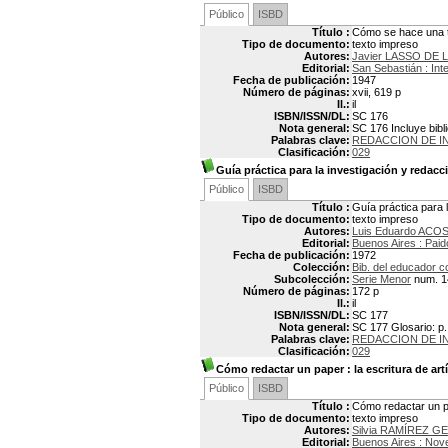
Público
ISBD
Título :
Cómo se hace una te
Tipo de documento:
texto impreso
Autores:
Javier LASSO DE 
Editorial:
San Sebastián : Int
Fecha de publicación:
1947
Número de páginas:
xvii, 619 p
Il.:
il
ISBN/ISSN/DL:
SC 176
Nota general:
SC 176 Incluye bibl
Palabras clave:
REDACCION DE 
Clasificación:
029
Guía práctica para la investigación y redac
Público
ISBD
Título :
Guía práctica para 
Tipo de documento:
texto impreso
Autores:
Luis Eduardo AC
Editorial:
Buenos Aires : Paid
Fecha de publicación:
1972
Colección:
Bib. del educador 
Subcolección:
Serie Menor
num. 1
Número de páginas:
172 p
Il.:
il
ISBN/ISSN/DL:
SC 177
Nota general:
SC 177 Glosario: p. 
Palabras clave:
REDACCION DE 
Clasificación:
029
Cómo redactar un paper
: la escritura de art
Público
ISBD
Título :
Cómo redactar un pap
Tipo de documento:
texto impreso
Autores:
Silvia RAMÍREZ G
Editorial:
Buenos Aires : Nov