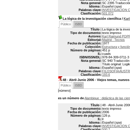
Nota general:
SC 2395 Traducción 
Idioma :
Español (
spa
)
Palabras clave:
INVESTIGACION C
Clasificación:
501.072
La lógica de la investigación científica
/
Kar
Público
ISBD
Título :
La lógica de la inves
Tipo de documento:
texto impreso
Autores:
Karl Raimund POP
Editorial:
Madrid : Tecnos
Fecha de publicación:
1977
Colección:
Estructura y función
Número de páginas:
451 p
Il.:
cuads
ISBN/ISSN/DL:
978-84-309-0711-3
Nota general:
SC 940 Traducción d
Título original: Log
Idioma :
Español (
spa
)
Palabras clave:
FILOSOFIA AUSTR
Clasificación:
193.6
48 - Abril-Junio 2006 - Viejos temas, nuevo
Público
ISBD
[número]
es un número de
Alambique
: didáctica de las cie
Título :
48 - Abril-Junio 20
Tipo de documento:
texto impreso
Fecha de publicación:
2006
Número de páginas:
126 p.
Il.:
il
Idioma :
Español (
spa
)
Palabras clave:
INVESTIGACION C
Clasificación:
500.7