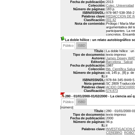
Fecha de publicación:
2013
Colección:
Colec. Universidad
Número de páginas:
183 p.
ISBN/ISSN/DL:
978-987-538-356-2
Palabras clave:
REDACCION DE 
Clasificación:
001.42
Nota de contenido:
Prólogo / María Mart
argumentativa del t
participantes. La re
concretos. Ensambla
La doble hélice
: un relato autobiográfico 
Público
ISBD
Título :
La doble hélice : un
Tipo de documento:
texto impreso
Autores:
James Dewey WAT
Editorial:
Barcelona : Salvat
Fecha de publicación:
1987
Colección:
Bib. Científica Salva
Número de páginas:
xiii, 145 p., [8] p. d
Il.:
il
ISBN/ISSN/DL:
978-84-345-8449-5
Nota general:
SC 2809 Traducción:
Palabras clave:
ACIDO DESOXIRR
Clasificación:
574.873
280 - 01/01/2000-01/02/2000 - La ciencia así
Público
ISBD
[número]
Título :
280 - 01/01/2000-01
Tipo de documento:
texto impreso
Fecha de publicación:
2000
Número de páginas:
96 p.
Il.:
il
Palabras clave:
INVESTIGACION C
CEREBRO
ROBO