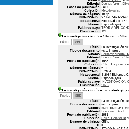
Autores:
Alberto CARLI
, Auto
Editorial:
Buenos Aires : Bibl
Fecha de publicación:
2014
Colección:
Metodologías
Número de páginas:
189 p
ISBN/ISSN/DL:
978-987-691-239-6
Nota general:
Bibliografía: p. 187
Idioma :
Español (
spa
)
Palabras clave:
TEORIA DEL CON
Clasificación:
121
La investigación científica
/
Bernardo Albe
Público
ISBD
Título :
La investigación cie
Tipo de documento:
texto impreso
Autores:
Bernardo Alberto 
Editorial:
Buenos Aires : Col
Fecha de publicación:
1955
Colección:
Colec. Esquemas
n
Número de páginas:
61 p
ISBN/ISSN/DL:
S 2084
Nota general:
S 2084 Biblioteca 
Idioma :
Español (
spa
)
Palabras clave:
INVESTIGACION C
Clasificación:
507.2
La investigación científica
: su estrategia y 
Público
ISBD
Título :
La investigación cien
Tipo de documento:
texto impreso
Autores:
Mario BUNGE (191
Editorial:
Barcelona : Ariel
Fecha de publicación:
1981
Colección:
Colec. Convivium
n
Número de páginas:
955 p
Il.:
il
ISBN/ISSN/DL:
978-84-344-3912-2