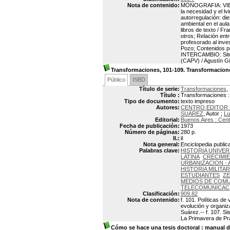
Nota de contenido:
MONOGRAFIA: VIEJO
la necesidad y el l
autorregulación: d
ambiental en el aul
libros de texto / Fr
otros; Relación ent
profesorado al inve
Pozo; Contenidos p
INTERCAMBIO: Situac
(CAPV) / Agustín Gi
Transformaciones, 101-109. Transformacion
Público
ISBD
Título de serie:
Transformaciones
,
Título :
Transformaciones :
Tipo de documento:
texto impreso
Autores:
CENTRO EDITOR 
SUÁREZ
, Autor ;
L
Editorial:
Buenos Aires : Cent
Fecha de publicación:
1973
Número de páginas:
280 p.
Il.:
il
Nota general:
Enciclopedia public
Palabras clave:
HISTORIA UNIVER
LATINA
CRECIMIE
URBANIZACION - 
HISTORIA MILITA
ESTUDIANTES
Z
MEDIOS DE COMU
TELECOMUNICACI
Clasificación:
909.82
Nota de contenido:
f. 101. Políticas de
evolución y organiza
Suárez.-- f. 107. S
La Primavera de Pr
Cómo se hace una tesis doctoral
: manual de