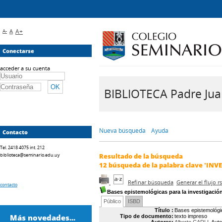
A-
A
A+
Conectarse
acceder a su cuenta
BIBLIOTECA Padre Juan 
Nueva búsqueda
Ayuda
Contacto
Tel. 2418 4075 int. 212
biblioteca@seminario.edu.uy
Resultado de la búsqueda
12
búsqueda de la palabra clave
'INV
Refinar búsqueda
Generar el flujo 
contacto
Bases epistemológicas para la investigación
Público
ISBD
Título :
Bases epistemológic
Más novedades...
Tipo de documento:
texto impreso