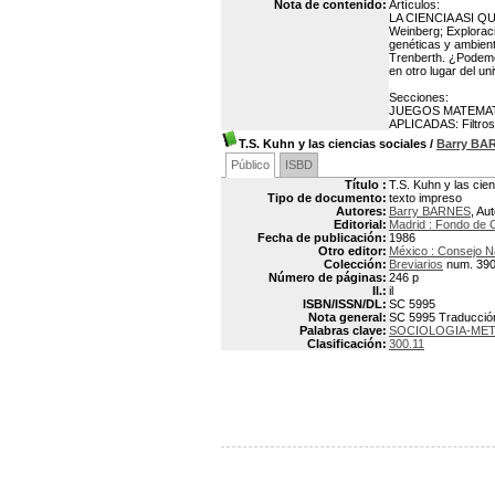
Nota de contenido:
Artículos:
LA CIENCIA ASI QUE 
Weinberg; Exploraci
genéticas y ambient
Trenberth. ¿Podemos
en otro lugar del un
Secciones:
JUEGOS MATEMATICO
APLICADAS: Filtros 
T.S. Kuhn y las ciencias sociales
/
Barry BA
Público
ISBD
Título :
T.S. Kuhn y las cie
Tipo de documento:
texto impreso
Autores:
Barry BARNES
, Au
Editorial:
Madrid : Fondo de 
Fecha de publicación:
1986
Otro editor:
México : Consejo N
Colección:
Breviarios
num. 39
Número de páginas:
246 p
Il.:
il
ISBN/ISSN/DL:
SC 5995
Nota general:
SC 5995 Traducción d
Palabras clave:
SOCIOLOGIA-ME
Clasificación:
300.11