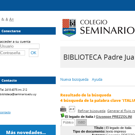
A-
A
A+
Conectarse
acceder a su cuenta
BIBLIOTECA Padre Juan 
Nueva búsqueda
Ayuda
Contacto
Tel. 2418 4075 int. 212
biblioteca@seminario.edu.uy
Resultado de la búsqueda
4
búsqueda de la palabra clave
'ITALI
Refinar búsqueda
Generar el flujo 
contacto
El legado de Italia
/
Giuseppe PREZZOLINI
Público
ISBD
Título :
El legado de Italia
Más novedades...
Tipo de documento:
texto impreso