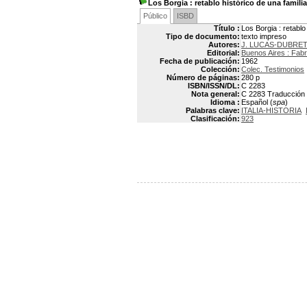
Los Borgia
: retablo histórico de una famili
Público
ISBD
Título :
Los Borgia : retablo
Tipo de documento:
texto impreso
Autores:
J. LUCAS-DUBRE
Editorial:
Buenos Aires : Fabri
Fecha de publicación:
1962
Colección:
Colec. Testimonios
Número de páginas:
280 p
ISBN/ISSN/DL:
C 2283
Nota general:
C 2283 Traducción p
Idioma :
Español (
spa
)
Palabras clave:
ITALIA-HISTORIA
Clasificación:
923