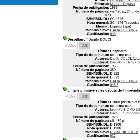
Autores:
Giuseppe PREZZO
Editorial:
Madrid : Pegaso
Fecha de publicación:
1955
Número de páginas:
viii, 428 p., 24 p. d
Il.:
il
ISBN/ISSN/DL:
SC 4646
Nota general:
SC 4646 Traducida p
Idioma :
Español (
spa
)
Palabras clave:
ITALIA-HISTORIA
Clasificación:
945
Despilfarro
/
Danilo DOLCI
Público
ISBD
Título :
Despilfarro
Tipo de documento:
texto impreso
Autores:
Danilo DOLCI
, Auto
Editorial:
Barcelona : Nova T
Fecha de publicación:
1965
Número de páginas:
380 p
ISBN/ISSN/DL:
D 322
Nota general:
D 322
Palabras clave:
ITALIA-HISTORIA
Clasificación:
945.8
L' italie primitive et les débuts de l'impéria
Público
ISBD
Título :
L' italie primitive e
Tipo de documento:
texto impreso
Autores:
Léon Pol HOMO (1
Editorial:
Paris : La Renaissa
Fecha de publicación:
1925
Número de páginas:
xiii, 439 p
ISBN/ISSN/DL:
D 1906
Nota general:
D 1906
Palabras clave:
ROMA-HISTORIA
Clasificación:
937