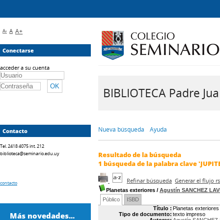
A-
A
A+
Conectarse
acceder a su cuenta
BIBLIOTECA Padre Juan 
Nueva búsqueda
Ayuda
Contacto
Tel. 2418 4075 int. 212
biblioteca@seminario.edu.uy
Resultado de la búsqueda
1
búsqueda de la palabra clave
'JUPIT
Refinar búsqueda
Generar el flujo 
contacto
Planetas exteriores
/
Agustín SANCHEZ LA
Público
ISBD
Título :
Planetas exteriores
Más novedades...
Tipo de documento:
texto impreso