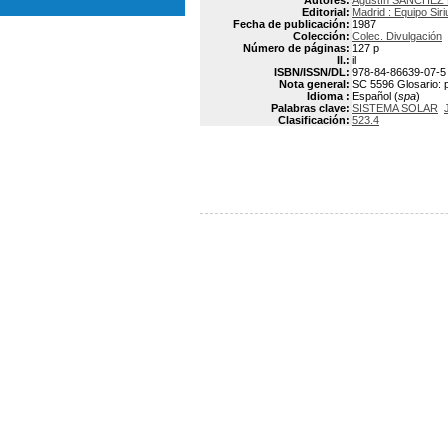
Autores:
Agustín SANCHEZ
Editorial:
Madrid : Equipo Siri
Fecha de publicación:
1987
Colección:
Colec. Divulgación
Número de páginas:
127 p
Il.:
il
ISBN/ISSN/DL:
978-84-86639-07-5
Nota general:
SC 5596 Glosario: 
Idioma :
Español (
spa
)
Palabras clave:
SISTEMA SOLAR
Clasificación:
523.4