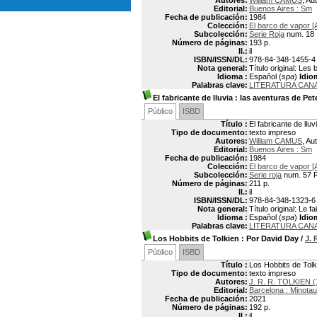
Autores:
William CAMUS
, Au
Editorial:
Buenos Aires : Sm
Fecha de publicación:
1984
Colección:
El barco de vapor [
Subcolección:
Serie Roja
num. 18
Número de páginas:
193 p.
Il.:
il
ISBN/ISSN/DL:
978-84-348-1455-4
Nota general:
Título original: Les 
Idioma :
Español (
spa
)
Idio
Palabras clave:
LITERATURA CAN
El fabricante de lluvia
: las aventuras de Pet
Público
ISBD
Título :
El fabricante de llu
Tipo de documento:
texto impreso
Autores:
William CAMUS
, Au
Editorial:
Buenos Aires : Sm
Fecha de publicación:
1984
Colección:
El barco de vapor [
Subcolección:
Serie roja
num. 57 
Número de páginas:
211 p.
Il.:
il
ISBN/ISSN/DL:
978-84-348-1323-6
Nota general:
Título original: Le f
Idioma :
Español (
spa
)
Idio
Palabras clave:
LITERATURA CAN
Los Hobbits de Tolkien
: Por David Day
/
J. 
Público
ISBD
Título :
Los Hobbits de Tolk
Tipo de documento:
texto impreso
Autores:
J. R. R. TOLKIEN 
Editorial:
Barcelona : Minotau
Fecha de publicación:
2021
Número de páginas:
192 p.
Il.:
il.