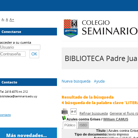
A-
A
A+
Conectarse
acceder a su cuenta
BIBLIOTECA Padre Juan 
Nueva búsqueda
Ayuda
Contacto
Tel. 2418 4075 int. 212
biblioteca@seminario.edu.uy
Resultado de la búsqueda
4
búsqueda de la palabra clave
'LITE
Refinar búsqueda
Generar el flujo 
contacto
Azules contra Grises
/
William CAMUS
Público
ISBD
Título :
Azules contra Gris
Más novedades...
Tipo de documento:
texto impreso