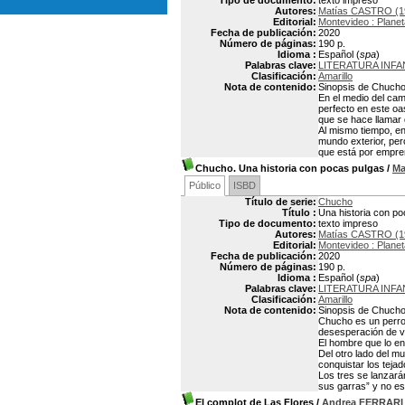
Tipo de documento:
texto impreso
Autores:
Matías CASTRO (1
Editorial:
Montevideo : Planet
Fecha de publicación:
2020
Número de páginas:
190 p.
Idioma :
Español (
spa
)
Palabras clave:
LITERATURA INFAN
Clasificación:
Amarillo
Nota de contenido:
Sinopsis de Chucho
En el medio del cam
perfecto en este oas
que se hace llamar 
Al mismo tiempo, en
mundo exterior, per
que está por empre
Chucho. Una historia con pocas pulgas
/
Ma
Público
ISBD
Título de serie:
Chucho
Título :
Una historia con p
Tipo de documento:
texto impreso
Autores:
Matías CASTRO (1
Editorial:
Montevideo : Planet
Fecha de publicación:
2020
Número de páginas:
190 p.
Idioma :
Español (
spa
)
Palabras clave:
LITERATURA INFAN
Clasificación:
Amarillo
Nota de contenido:
Sinopsis de Chucho
Chucho es un perro g
desesperación de ve
El hombre que lo en
Del otro lado del mu
conquistar los tejad
Los tres se lanzará
sus garras” y no es
El complot de Las Flores
/
Andrea FERRARI