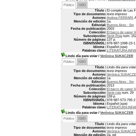
Público
ISBD
Título :
El complot de Las F
Tipo de documento:
texto impreso
Autores:
Andrea FERRARI
, 
Mención de edición:
1a.
Editorial:
Buenos Aires : Sm
Fecha de publicación:
2003
Colección:
El barco de vapor [
Subcolección:
Serie Roja
num. 15
Número de páginas:
137 p.
ISBN/ISSN/DL:
978-987-1098-23-1
Idioma :
Español (
spa
)
Palabras clave:
LITERATURA INFAN
Lindo día para volar
/
Verónica SUKACZER
Público
ISBD
Título :
Lindo día para volar
Tipo de documento:
texto impreso
Autores:
Verónica SUKACZE
Mención de edición:
1a
Editorial:
Buenos Aires : Sm
Fecha de publicación:
2013
Colección:
El barco de vapor [
Subcolección:
Serie roja
num. 29
Número de páginas:
159 p.
ISBN/ISSN/DL:
978-987-573-795-2
Idioma :
Español (
spa
)
Palabras clave:
LITERATURA INFAN
Lindo día para volar
/
Verónica SUKACZER
Público
ISBD
Título :
Lindo día para volar
Tipo de documento:
texto impreso
Autores:
Verónica SUKACZE
Mención de edición:
2a. ed