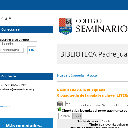
A-
A
A+
Conectarse
acceder a su cuenta
BIBLIOTECA Padre Juan 
Nueva búsqueda
Ayuda
Contacto
Tel. 2418 4075 int. 212
biblioteca@seminario.edu.uy
Resultado de la búsqueda
6
búsqueda de la palabra clave
'LITER
Refinar búsqueda
Generar el flujo 
contacto
Chucho. La leyenda del perro que nunca se
Público
ISBD
Título de serie:
Chucho
Más novedades...
Título :
La leyenda del per