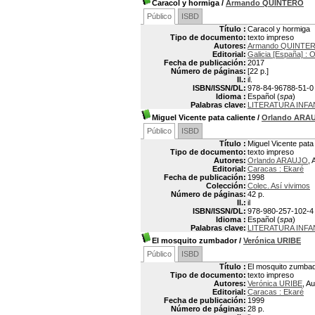
Caracol y hormiga
/
Armando QUINTERO
Público
ISBD
Título :
Caracol y hormiga
Tipo de documento:
texto impreso
Autores:
Armando QUINTE
Editorial:
Galicia [España] :
Fecha de publicación:
2017
Número de páginas:
[22 p.]
Il.:
il.
ISBN/ISSN/DL:
978-84-96788-51-0
Idioma :
Español (
spa
)
Palabras clave:
LITERATURA INF
Miguel Vicente pata caliente
/
Orlando ARA
Público
ISBD
Título :
Miguel Vicente pata 
Tipo de documento:
texto impreso
Autores:
Orlando ARAUJO
, 
Editorial:
Caracas : Ekaré
Fecha de publicación:
1998
Colección:
Colec. Así vivimos
Número de páginas:
42 p.
Il.:
il
ISBN/ISSN/DL:
978-980-257-102-4
Idioma :
Español (
spa
)
Palabras clave:
LITERATURA INF
El mosquito zumbador
/
Verónica URIBE
Público
ISBD
Título :
El mosquito zumba
Tipo de documento:
texto impreso
Autores:
Verónica URIBE
, Au
Editorial:
Caracas : Ekaré
Fecha de publicación:
1999
Número de páginas:
28 p.