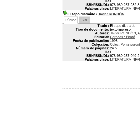
Il.:
il
ISBN/ISSN/DL:
978-980-257-232-8
Palabras clave:
LITERATURA INF
El sapo distraído
/
Javier RONDÓN
Público
ISBD
Título :
El sapo distraído
Tipo de documento:
texto impreso
Autores:
Javier RONDÓN
, 
Editorial:
Caracas : Ekaré
Fecha de publicación:
1998
Colección:
Colec. Ponte poron
Número de páginas:
24 p.
Il.:
il
ISBN/ISSN/DL:
978-980-257-049-2
Palabras clave:
LITERATURA INF