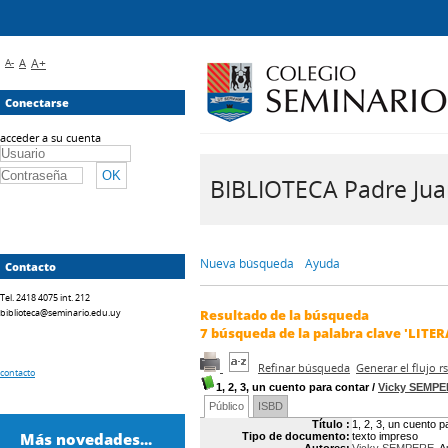
A-
A
A+
Conectarse
acceder a su cuenta
BIBLIOTECA Padre Juan 
Nueva búsqueda
Ayuda
Contacto
Tel. 2418 4075 int. 212
biblioteca@seminario.edu.uy
Resultado de la búsqueda
7
búsqueda de la palabra clave
'LITE
Refinar búsqueda
Generar el flujo 
contacto
1, 2, 3, un cuento para contar
/
Vicky SEMP
Público
ISBD
Título :
1, 2, 3, un cuento p
Más novedades...
Tipo de documento:
texto impreso