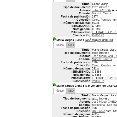
Título :
César Vallejo
Tipo de documento:
texto impreso
Autores:
Julio ORTEGA
, Aut
Editorial:
Madrid : Taurus
Fecha de publicación:
1974
Colección:
Colec. Persiles
num
Número de páginas:
501 p
ISBN/ISSN/DL:
C 3386
Nota general:
C 3386
Palabras clave:
LITERATURA PERU
Clasificación:
Pe860.92
Mario Vargas Llosa
/
José Miguel OVIEDO
Público
ISBD
Título :
Mario Vargas Llosa
Tipo de documento:
texto impreso
Autores:
José Miguel OVIE
Editorial:
Madrid : Taurus
Fecha de publicación:
1982
Colección:
Colec. Persiles
num
Número de páginas:
321 p
ISBN/ISSN/DL:
C 3388
Nota general:
C 3388
Palabras clave:
LITERATURA PERU
Clasificación:
Pe860.92
Mario Vargas Llosa
: la invención de una rea
Público
ISBD
Título :
Mario Vargas Llosa 
Tipo de documento:
texto impreso
Autores:
José Miguel OVIE
Editorial:
Barcelona : Seix Ba
Fecha de publicación:
1982
Colección:
Bib. Breve
num. 48
Número de páginas:
462 p