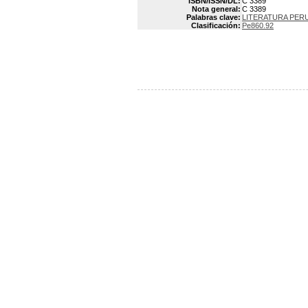
ISBN/ISSN/DL:
C 3389
Nota general:
C 3389
Palabras clave:
LITERATURA PERU
Clasificación:
Pe860.92