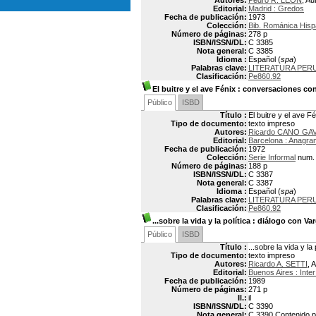
Autores:
Pedro R. LEÓN
, Au
Editorial:
Madrid : Gredos
Fecha de publicación:
1973
Colección:
Bib. Románica Hisp
Número de páginas:
278 p
ISBN/ISSN/DL:
C 3385
Nota general:
C 3385
Idioma :
Español (
spa
)
Palabras clave:
LITERATURA PERU
Clasificación:
Pe860.92
El buitre y el ave Fénix
: conversaciones con
Público
ISBD
Título :
El buitre y el ave 
Tipo de documento:
texto impreso
Autores:
Ricardo CANO GAV
Editorial:
Barcelona : Anagr
Fecha de publicación:
1972
Colección:
Serie Informal
num.
Número de páginas:
188 p
ISBN/ISSN/DL:
C 3387
Nota general:
C 3387
Idioma :
Español (
spa
)
Palabras clave:
LITERATURA PERU
Clasificación:
Pe860.92
...sobre la vida y la política
: diálogo con Va
Público
ISBD
Título :
...sobre la vida y la
Tipo de documento:
texto impreso
Autores:
Ricardo A. SETTI
, 
Editorial:
Buenos Aires : Inte
Fecha de publicación:
1989
Número de páginas:
271 p
Il.:
il
ISBN/ISSN/DL:
C 3390
Nota general:
C 3390 Contenido p