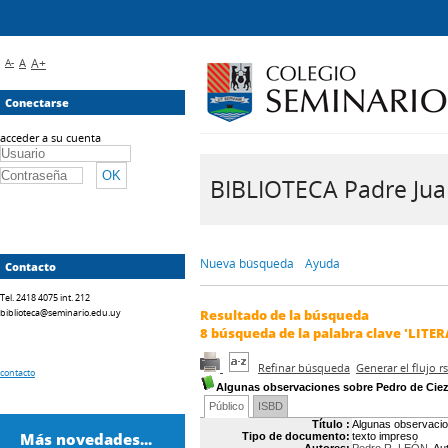
A-
A
A+
Conectarse
acceder a su cuenta
BIBLIOTECA Padre Juan 
Nueva búsqueda
Ayuda
Contacto
Tel. 2418 4075 int. 212
biblioteca@seminario.edu.uy
Resultado de la búsqueda
8
búsqueda de la palabra clave
'LITE
Refinar búsqueda
Generar el flujo 
contacto
Algunas observaciones sobre Pedro de Cieza
Público
ISBD
Título :
Algunas observacio
Más novedades...
Tipo de documento:
texto impreso