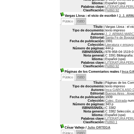
Idioma :
Español (
spa
)
Palabras clave:
LITERATURA PERU
Clasificación:
Pe860.92
Vargas Llosa
: el vicio de escribir
/
J. J. A
Público
ISBD
Título :
Vargas Llosa : el vic
Tipo de documento:
texto impreso
Autores:
J. J. ARMAS MAR
Editorial:
Santa Fe de Bogotá
Fecha de publicación:
1991
Colección:
Literatura y ensayo
Número de páginas:
444 p
ISBN/ISSN/DL:
978-958-04-1519-0
Nota general:
C 3391 Bibliografía:
Idioma :
Español (
spa
)
Palabras clave:
LITERATURA PERU
Clasificación:
Pe860.92
Páginas de los Comentarios reales
/
Inca G
Público
ISBD
Título :
Páginas de los Com
Tipo de documento:
texto impreso
Autores:
Inca GARCILASO D
Editorial:
Buenos Aires : Ange
Fecha de publicación:
1939
Colección:
Colec. Estrada
num.
Número de páginas:
343 p
ISBN/ISSN/DL:
C 3382
Nota general:
C 3382 Selección, p
Idioma :
Español (
spa
)
Palabras clave:
LITERATURA PERU
Clasificación:
Pe860.1
César Vallejo
/
Julio ORTEGA
Público
ISBD