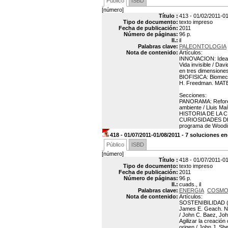
Público
ISBD
[número]
Título :
413 - 01/02/2011-01
Tipo de documento:
texto impreso
Fecha de publicación:
2011
Número de páginas:
96 p.
Il.:
il
Palabras clave:
PALEONTOLOGIA
Nota de contenido:
Artículos:
INNOVACION: Ideas
Vida invisible / Da
en tres dimensione
BIOFISICA: Biomecá
H. Freedman. MATEM
Secciones:
PANORAMA: Reforesta
ambiente / Lluis Ma
HISTORIA DE LA CIE
CURIOSIDADES DE L
programa de Woodin
418 - 01/07/2011-01/08/2011 - 7 soluciones e
Público
ISBD
[número]
Título :
418 - 01/07/2011-01
Tipo de documento:
texto impreso
Fecha de publicación:
2011
Número de páginas:
96 p.
Il.:
cuads., il
Palabras clave:
ENERGIA
COSMO
Nota de contenido:
Artículos:
SOSTENIBILIDAD (tí
James E. Geach. NE
/ John C. Baez, Jo
Agilizar la creaci
origen / John J. S