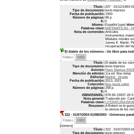
Título :
207 - 01/12/1993-0
Tipo de documento:
texto impreso
Fecha de publicación:
1993
Número de páginas:
96 p.
Il.:
il
Idioma :
Español (
spa
)
Idio
Palabras clave:
MATEMATICAS - H
Nota de contenido:
Artículos:
Instrumentos matemá
Módulos móviles en l
James E. Martin. Pl
recuperación del Va
El diablo de los números
: Un libro para to
Público
ISBD
Título :
El diablo de los nú
Tipo de documento:
texto impreso
Autores:
Hans Magnus ENZ
Mención de edición:
1ra ed. 9na reimp.
Editorial:
Madrid : Siruela
Fecha de publicación:
2013, 2021
Colección:
Nos gusta saber
Número de páginas:
258 p.
Il.:
il.
ISBN/ISSN/DL:
978-84-15937-26-5
Nota general:
Traducido por: Carl
Palabras clave:
LITERATURA INFA
Resumen:
A Robert no le gust
la ciencia de los ­
322 - 01/07/2003-01/08/2003 - Universos para
Público
ISBD
[número]
Título :
322 - 01/07/2003-01
Tipo de documento:
texto impreso