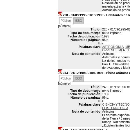
Resolución de prob
materia extraña / H
Activación de precu
228 - 01/09/1995-01/10/1995 - Habitantes de
Público
ISBD
[número]
Título :
228 - 01/09/1995-01
Tipo de documento:
texto impreso
Fecha de publicación:
1995
Número de páginas:
96 p.
Il.:
il
Palabras clave:
ASTRONOMIA
ME
OPPENHEIMER, J.
Nota de contenido:
Artículos:
Asteroides y cometa
luz de los fondos m
Paul E. Chevedden y
de Lyapunov / Mario
243 - 01/12/1996-01/01/1997 - Física atómica
Público
ISBD
[número]
Título :
243 - 01/12/1996-01
Tipo de documento:
texto impreso
Fecha de publicación:
1996
Número de páginas:
96 p.
Il.:
il
Palabras clave:
CIENCIA Y TECNO
EPISTEMOLOGIA
Nota de contenido:
Artículos:
El sistema español 
de la Tierra / Jame
Knapp. Rozamiento a
¿Existen límites lóg