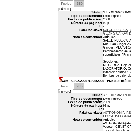
Público
ISBD
[número]
Título :
385 - 01/10/2008-01
Tipo de documento:
texto impreso
Fecha de publicación:
2008
Número de páginas:
96 p.
Il.:
il
Palabras clave:
SALUD PUBLICA
GEOFISICA
OPTI
Nota de contenido:
Artículos:
SALUD PUBLICA: Alt
Kriz, Paul Siegel. 
Gargus. MECANICA 
Potenciadores del 
superficiales / Fra
Secciones:
DE CERCA: Rojo en 
LABORATORIO: Célu
mitad de camino /
Bombas de calor dom
395 - 01/08/2009-01/09/2009 - Planetas exóti
Público
ISBD
[número]
Título :
395 - 01/08/2009-01
Tipo de documento:
texto impreso
Fecha de publicación:
2009
Número de páginas:
96 p.
Il.:
il
Palabras clave:
ASTRONOMIA
RE
FISICA
INFORMAT
Nota de contenido:
Artículos:
ASTRONOMIA (título)
Vaccari. GENETICA:
social de las abeja