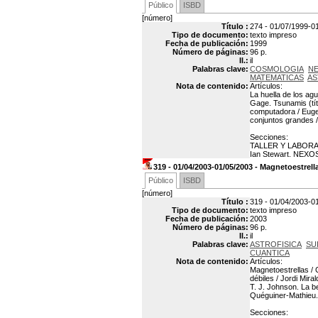
Público
ISBD
[número]
Título :
274 - 01/07/1999-0
Tipo de documento:
texto impreso
Fecha de publicación:
1999
Número de páginas:
96 p.
Il.:
il
Palabras clave:
COSMOLOGIA
N
MATEMATICAS
AS
Nota de contenido:
Artículos:
La huella de los ag
Gage. Tsunamis (tít
computadora / Eugen
conjuntos grandes 
Secciones:
TALLER Y LABORATO
Ian Stewart. NEXOS
319 - 01/04/2003-01/05/2003 - Magnetoestrell
Público
ISBD
[número]
Título :
319 - 01/04/2003-0
Tipo de documento:
texto impreso
Fecha de publicación:
2003
Número de páginas:
96 p.
Il.:
il
Palabras clave:
ASTROFISICA
SU
CUANTICA
Nota de contenido:
Artículos:
Magnetoestrellas / 
débiles / Jordi Mir
T. J. Johnson. La be
Quéguiner-Mathieu. 
Secciones: