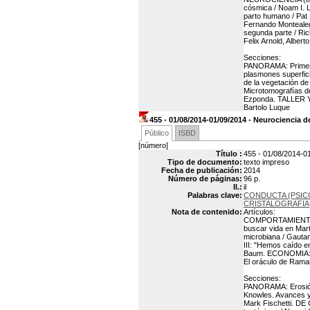
cósmica / Noam I. 
parto humano / Pat
Fernando Montealegr
segunda parte / Ri
Felix Arnold, Alber
Secciones:
PANORAMA: Primera 
plasmones superfici
de la vegetación d
Microtomografías de
Ezponda. TALLER Y
Bartolo Luque
455 - 01/08/2014-01/09/2014 - Neurociencia d
Público
ISBD
[número]
Título :
455 - 01/08/2014-01
Tipo de documento:
texto impreso
Fecha de publicación:
2014
Número de páginas:
96 p.
Il.:
il
Palabras clave:
CONDUCTA (PSIC
CRISTALOGRAFIA
Nota de contenido:
Artículos:
COMPORTAMIENTO (tí
buscar vida en Mar
microbiana / Gaut
III: "Hemos caído 
Baum. ECONOMIA: L
El oráculo de Ramanu
Secciones:
PANORAMA: Erosión 
Knowles. Avances y 
Mark Fischetti. DE 