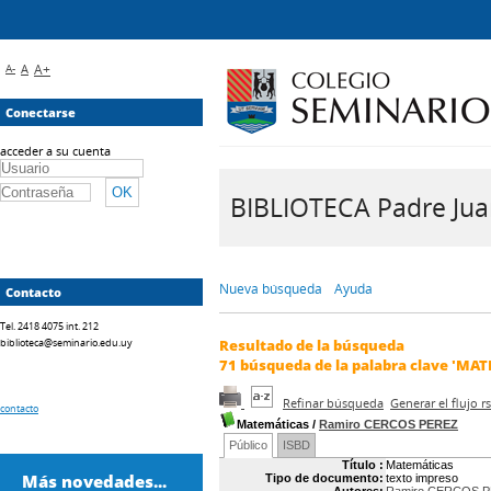
A-
A
A+
Conectarse
acceder a su cuenta
BIBLIOTECA Padre Juan 
Nueva búsqueda
Ayuda
Contacto
Tel. 2418 4075 int. 212
biblioteca@seminario.edu.uy
Resultado de la búsqueda
71
búsqueda de la palabra clave
'MAT
Refinar búsqueda
Generar el flujo 
contacto
Matemáticas
/
Ramiro CERCOS PEREZ
Público
ISBD
Título :
Matemáticas
Más novedades...
Tipo de documento:
texto impreso