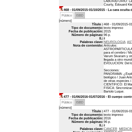
LABORATORIO: La im
Courty, Édouard K
468 - 01/09/2015-01/10/2015 - La cara oculta
Público
ISBD
[número]
Título :
468 - 01/09/2015-0
Tipo de documento:
texto impreso
Fecha de publicación:
2015
Número de páginas:
96 p.
Il.:
il
Palabras clave:
NEUROLOGIA
AS
Nota de contenido:
Artículos:
ASTROPARTICULAS: 
para el cerebro / M
Varum Sivaram y ot
llegada a otro mun
EVOLUCION: Del lobo
Secciones:
PANORAMA: ¿Explotar
biológico / Juan An
de otras especies /
CIENTIFICO: El Ma
FISICA: Sincroniza
Bartolo Luque.
477 - 01/06/2016-01/07/2016 - El cuerpo contr
Público
ISBD
[número]
Título :
477 - 01/06/2016-01
Tipo de documento:
texto impreso
Fecha de publicación:
2016
Número de páginas:
96 p.
Il.:
il
Palabras clave:
CANCER
MEDICI