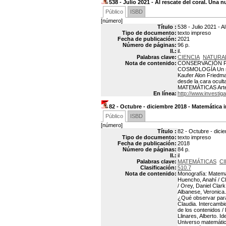
538 - Julio 2021 - Al rescate del coral. Una 
Público
ISBD
[número]
Título :
538 - Julio 2021 - A
Tipo de documento:
texto impreso
Fecha de publicación:
2021
Número de páginas:
96 p.
Il.:
il.
Palabras clave:
CIENCIA
NATURA
Nota de contenido:
CONSERVACIÓN Probi
COSMOLOGÍA Un nuev
Kaufer Alon Friedm
desde la cara ocul
MATEMÁTICAS Arte 
En línea:
http://www.investiga
82 - Octubre - diciembre 2018 - Matemática i
Público
ISBD
[número]
Título :
82 - Octubre - dici
Tipo de documento:
texto impreso
Fecha de publicación:
2018
Número de páginas:
84 p.
Il.:
il
Palabras clave:
MATEMÁTICAS
CI
Clasificación:
510.7
Nota de contenido:
Monografía: Matemát
Huencho, Anahí / Ch
/ Orey, Daniel Clark
Albanese, Veronica. 
¿Qué observar para 
Claudia. Intercambi
de los contenidos /
Llinares, Alberto. 
Universo matemático