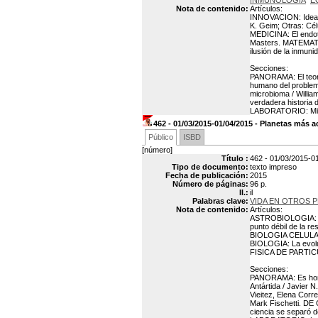
INMUNOLOGIA
E
Nota de contenido:
Artículos:
INNOVACION: Ideas 
K. Geim; Otras: Cél
MEDICINA: El endote
Masters. MATEMATI
ilusión de la inmu
Secciones:
PANORAMA: El teorem
humano del problema
microbioma / Will
verdadera historia 
LABORATORIO: Micr
462 - 01/03/2015-01/04/2015 - Planetas más a
Público
ISBD
[número]
Título :
462 - 01/03/2015-0
Tipo de documento:
texto impreso
Fecha de publicación:
2015
Número de páginas:
96 p.
Il.:
il
Palabras clave:
VIDA EN OTROS 
Nota de contenido:
Artículos:
ASTROBIOLOGIA: Más
punto débil de la r
BIOLOGIA CELULAR: 
BIOLOGIA: La evolu
FISICA DE PARTICUL
Secciones:
PANORAMA: Es hora d
Antártida / Javier N
Vieitez, Elena Corr
Mark Fischetti. DE
ciencia se separó d