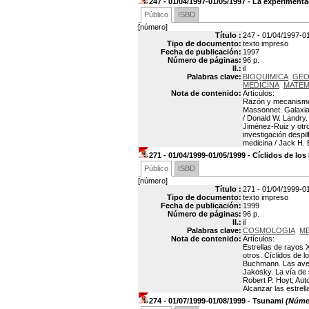
247 - 01/04/1997-01/05/1997 - La experiment
Público
ISBD
[número]
Título :
247 - 01/04/1997-0
Tipo de documento:
texto impreso
Fecha de publicación:
1997
Número de páginas:
96 p.
Il.:
il
Palabras clave:
BIOQUIMICA
GEO
MEDICINA
MATEM
Nota de contenido:
Artículos:
Razón y mecanismo d
Massonnet. Galaxia
/ Donald W. Landry.
Jiménez-Ruiz y otro
investigación despi
medicina / Jack H. 
271 - 01/04/1999-01/05/1999 - Cíclidos de los 
Público
ISBD
[número]
Título :
271 - 01/04/1999-01/
Tipo de documento:
texto impreso
Fecha de publicación:
1999
Número de páginas:
96 p.
Il.:
il
Palabras clave:
COSMOLOGIA
ME
Nota de contenido:
Artículos:
Estrellas de rayos 
otros. Cíclidos de l
Buchmann. Las aves
Jakosky. La vía de 
Robert P. Hoyt; Aut
Alcanzar las estrell
274 - 01/07/1999-01/08/1999 - Tsunami
(Númer