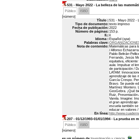
531 - Mayo 2022 - La belleza de las matemát
Público
ISBD
[número]
Título :
531 - Mayo 2022 - 
Tipo de documento:
texto impreso
Fecha de publicación:
2022
Número de páginas:
153 p.
Il.:
il.
Idioma :
Español (
spa
)
Palabras clave:
ORGANIZACIONES
Nota de contenido:
Matemáticas para la
/ Alfonso Echazarra
Pablo Beltrán-Pelli
Ferrando, Jesús Mo
equitativa, eficient
aula: Impulsar el l
de participación / 
LATAM: Innovacione
aprendizaje de las 
García Crespo. Pen
Bravo. Se puede edu
Martínez Montero. 
GeoGebra. ¡Qué bie
Ruiz, Presentación 
Varela. Imagine: Ima
el gran aprendizaje 
escuela también se 
educar en valores 
En línea:
http://www.cuader
207 - 01/12/1993-01/01/1994 - La prueba en 
Público
ISBD
[número]
es un número de
Investigación y ciencia