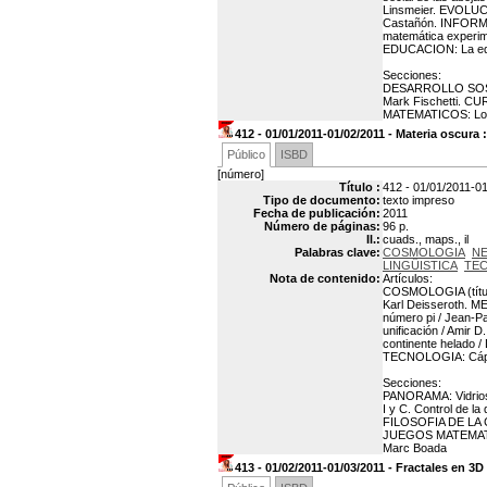
Linsmeier. EVOLUCIÖ
Castañón. INFORMAT
matemática experime
EDUCACION: La edu
Secciones:
DESARROLLO SOSTENI
Mark Fischetti. CU
MATEMATICOS: Los 
412 - 01/01/2011-01/02/2011 - Materia oscura 
Público
ISBD
[número]
Título :
412 - 01/01/2011-01
Tipo de documento:
texto impreso
Fecha de publicación:
2011
Número de páginas:
96 p.
Il.:
cuads., maps., il
Palabras clave:
COSMOLOGIA
N
LINGÜISTICA
TE
Nota de contenido:
Artículos:
COSMOLOGIA (título
Karl Deisseroth. M
número pi / Jean-P
unificación / Amir
continente helado 
TECNOLOGIA: Cápsul
Secciones:
PANORAMA: Vidrios m
I y C. Control de l
FILOSOFIA DE LA CIE
JUEGOS MATEMATICOS
Marc Boada
413 - 01/02/2011-01/03/2011 - Fractales en 3