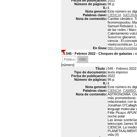
Fecha de publicación:
2022
Número de páginas:
96 p.
Il.:
il.
Nota general:
Este número es digit
Palabras clave:
CIENCIA
NATURA
Nota de contenido:
Cambio climático. T
Ikonomopoulou, Manu
Samuel Rebulard. La
de las redes / Marc
Calentamiento volcá
Susurros glaciares.
ciencia : El concept
«twincosmética». La
En línea:
http://www.investiga
545 - Febrero 2022 - Choques de galaxias : 
Público
ISBD
[número]
Título :
545 - Febrero 2022 
Tipo de documento:
texto impreso
Fecha de publicación:
2022
Número de páginas:
96 p.
Il.:
il.
Nota general:
Este número es digit
Palabras clave:
CIENCIA
CAMBIO 
Nota de contenido:
ASTRONOMÍA: Choqu
más prometedoras d
relacionados con l
Jonathan O'Callag
lenguaje molecular 
Félix Picazo. APUNT
noche polar
Las áreas sombrías 
telescopio James W
CIENCIA: La medici
PLANETA ALIMENTAC
vida (II)