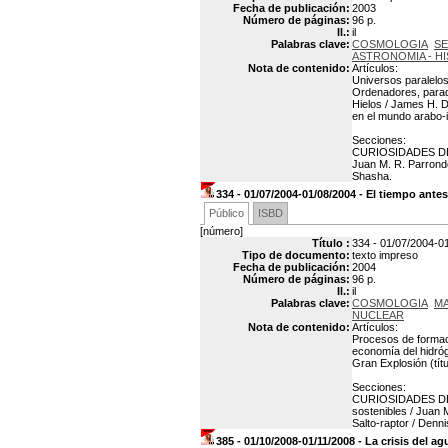
Fecha de publicación:
2003
Número de páginas:
96 p.
Il.:
il
Palabras clave:
COSMOLOGIA
SE
ASTRONOMIA - H
Nota de contenido:
Artículos:
Universos paralelo
Ordenadores, parad
Hielos / James H. D
en el mundo arabo-
Secciones:
CURIOSIDADES DE L
Juan M. R. Parron
Shasha.
334 - 01/07/2004-01/08/2004 - El tiempo ante
Público
ISBD
[número]
Título :
334 - 01/07/2004-01
Tipo de documento:
texto impreso
Fecha de publicación:
2004
Número de páginas:
96 p.
Il.:
il
Palabras clave:
COSMOLOGIA
MA
NUCLEAR
Nota de contenido:
Artículos:
Procesos de formació
economía del hidróg
Gran Explosión (títu
Secciones:
CURIOSIDADES DE L
sostenibles / Jua
Salto-raptor / Denn
385 - 01/10/2008-01/11/2008 - La crisis del a