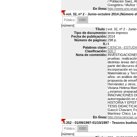
/ Población Saez, 
Geogebra / Muñoz S
En línea:
http://www.uno.gra
vol. 32, nº 2 - Junio-octubre 2014
(Número de
Público
ISBD
[número]
Título :
vol. 32, nº 2 - Juni
Tipo de documento:
texto impreso
Fecha de publicación:
2014
Número de páginas:
298 p.
Il.:
il
Palabras clave:
CIENCIA - ESTUD
Clasificación:
500.7
Nota de contenido:
INVESTIGACIONES DI
pruebas: realizació
distintas áreas del 
partir del discurso
incorporación en su
Matemáticas y Tecno
años: un análisis d
propuesta de enseña
Hernández y otros; 
Viviana Helena Manr
¿estamos preparado
INNOVACIONES DIDAC
autorregulación en 
HISTORIA Y EPISTEM
TESIS DIDACTICAS: 
Gascó Chavarri; Fo
Martínez Chico; La 
En línea:
http://ensciencias.
252 - 01/09/1997-01/10/1997 - Tesoros budi
Público
ISBD
[número]