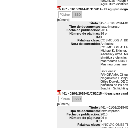
tectónicas / Naomi
Agricultura cientí
457 - 01/10/2014-01/11/2014 - El agujero negr
Público
ISBD
[número]
Título :
457 - 01/10/2014-01
Tipo de documento:
texto impreso
Fecha de publicación:
2014
Número de páginas:
96 p.
Il.:
il
Palabras clave:
COSMOLOGIA
BI
Nota de contenido:
Artículos:
COSMOLOGIA: El aguj
Michael K. Skinner
Asensio y otros. 
sintética y ciencia
macrodatos / Alex
Más neuronas, meno
Secciones:
PANORAMA: Cincuent
plegamiento / Benja
Gilles Dowek. DE C
polémica de los se
Joachim Schlichtin
461 - 01/02/2015-01/03/2015 - Ideas para ca
Público
ISBD
[número]
Título :
461 - 01/02/2015-0
Tipo de documento:
texto impreso
Fecha de publicación:
2015
Número de páginas:
96 p.
Il.:
il
Palabras clave:
INNOVACIONES 