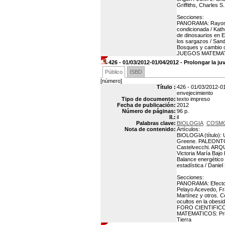
Griffiths, Charles S
Secciones:
PANORAMA: Rayos, t
condicionada / Kath
de dinosaurios en E
los sargazos / San
Bosques y cambio c
JUEGOS MATEMATICO
426 - 01/03/2012-01/04/2012 - Prolongar la 
Público
ISBD
[número]
Título :
426 - 01/03/2012-01
envejecimiento
Tipo de documento:
texto impreso
Fecha de publicación:
2012
Número de páginas:
96 p.
Il.:
il
Palabras clave:
BIOLOGIA
COSM
Nota de contenido:
Artículos:
BIOLOGIA (título):
Greene. PALEONTOL
Castelvecchi. ARQU
Victoria María Baj
Balance energético 
estadística / Danie
Secciones:
PANORAMA: Efectos b
Pelayo Acevedo, Fra
Martínez y otros. 
ocultos en la obesi
FORO CIENTIFICO: 
MATEMATICOS: Prisi
Tierra