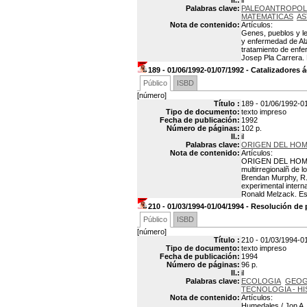
Il.:
il
Palabras clave:
PALEOANTROPOL
MATEMATICAS
AS
Nota de contenido:
Artículos:
Genes, pueblos y le
y enfermedad de Alz
tratamiento de enfe
Josep Pla Carrera. 
189 - 01/06/1992-01/07/1992 - Catalizadores 
Público
ISBD
[número]
Título :
189 - 01/06/1992-01
Tipo de documento:
texto impreso
Fecha de publicación:
1992
Número de páginas:
102 p.
Il.:
il
Palabras clave:
ORIGEN DEL HO
Nota de contenido:
Artículos:
ORIGEN DEL HOMBRE
multirregionalñ de l
Brendan Murphy, R.
experimental intern
Ronald Melzack. Est
210 - 01/03/1994-01/04/1994 - Resolución de
Público
ISBD
[número]
Título :
210 - 01/03/1994-01
Tipo de documento:
texto impreso
Fecha de publicación:
1994
Número de páginas:
96 p.
Il.:
il
Palabras clave:
ECOLOGIA
GEOG
TECNOLOGIA - HI
Nota de contenido:
Artículos:
Humedales / Jon A. 