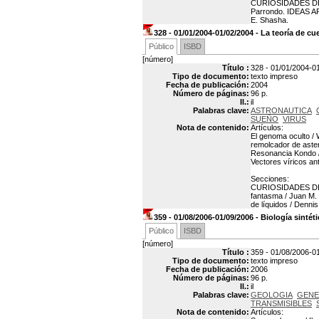
CURIOSIDADES DE L
Parrondo. IDEAS A
E. Shasha.
328 - 01/01/2004-01/02/2004 - La teoría de cu
Público
ISBD
[número]
Título :
328 - 01/01/2004-01
Tipo de documento:
texto impreso
Fecha de publicación:
2004
Número de páginas:
96 p.
Il.:
il
Palabras clave:
ASTRONAUTICA
SUEÑO
VIRUS
Nota de contenido:
Artículos:
El genoma oculto / 
remolcador de aster
Resonancia Kondo / 
Vectores víricos ant
Secciones:
CURIOSIDADES DE L
fantasma / Juan M
de líquidos / Denni
359 - 01/08/2006-01/09/2006 - Biología sintéti
Público
ISBD
[número]
Título :
359 - 01/08/2006-01
Tipo de documento:
texto impreso
Fecha de publicación:
2006
Número de páginas:
96 p.
Il.:
il
Palabras clave:
GEOLOGIA
GENE
TRANSMISIBLES
Nota de contenido:
Artículos: