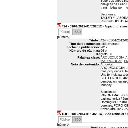
Supervolcanes / Ily
analgésicos / Alan 
transmitidas por mo
Secciones:
TALLER Y LABORATO
Parrondo. IDEAS AP
424 - 01/01/2012-01/02/2012 - Agricultura so
Público
ISBD
[número]
Título :
424 - 01/01/2012-01
Tipo de documento:
texto impreso
Fecha de publicación:
2012
Número de páginas:
96 p.
Il.:
grafs., il
Palabras clave:
ARQUEOLOGIA
A
MATEMATICAS
EN
Nota de contenido:
Artículos:
ARQUEOLOGIA: Los p
más pequeños / Da
Una fórmula para de
BIOTECNOLOGIA: El 
percolación, un jue
Mooney.
Secciones:
PANORAMA: La certez
Latinoamérica / Jor
Domínguez Castro. 
Lorenzo. FORO CIE
trazan círculos / 
450 - 01/03/2014-01/04/2014 - Vida artificial
Público
ISBD
[número]