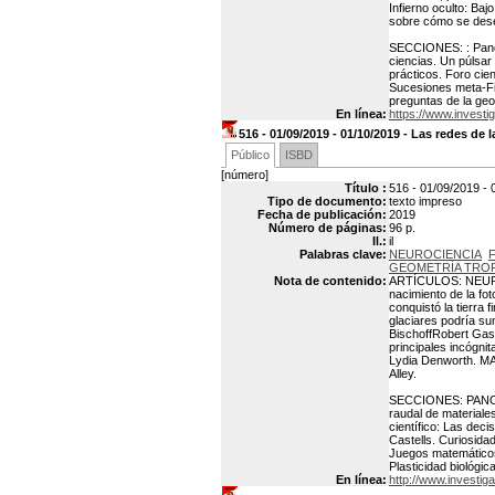
Infierno oculto: Baj
sobre cómo se dese
SECCIONES: : Panora
ciencias. Un púlsar
prácticos. Foro cie
Sucesiones meta-Fib
preguntas de la geo
En línea:
https://www.investi
516 - 01/09/2019 - 01/10/2019 - Las redes de 
Público
ISBD
[número]
Título :
516 - 01/09/2019 - 
Tipo de documento:
texto impreso
Fecha de publicación:
2019
Número de páginas:
96 p.
Il.:
il
Palabras clave:
NEUROCIENCIA
GEOMETRÍA TROP
Nota de contenido:
ARTÍCULOS: NEUROC
nacimiento de la fo
conquistó la tierra 
glaciares podría su
BischoffRobert Gast
principales incógnit
Lydia Denworth. MA
Alley.
SECCIONES: PANORAM
raudal de materiale
científico: Las dec
Castells. Curiosida
Juegos matemáticos:
Plasticidad biológi
En línea:
http://www.investiga