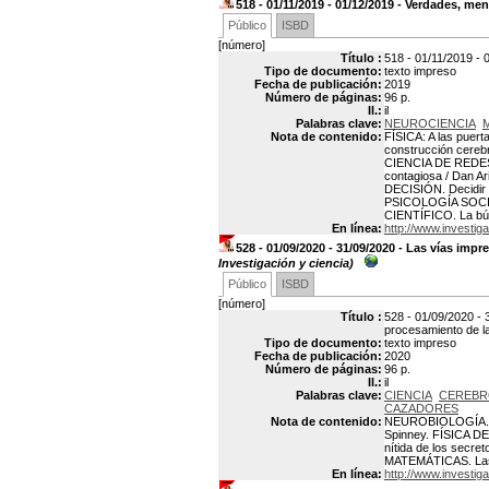
518 - 01/11/2019 - 01/12/2019 - Verdades, 
Público
ISBD
[número]
Título :
518 - 01/11/2019 -
Tipo de documento:
texto impreso
Fecha de publicación:
2019
Número de páginas:
96 p.
Il.:
il
Palabras clave:
NEUROCIENCIA
Nota de contenido:
FÍSICA: A las puer
construcción cereb
CIENCIA DE REDES 
contagiosa / Dan A
DECISIÓN. Decidir 
PSICOLOGÍA SOCIAL.
CIENTÍFICO. La bús
En línea:
http://www.investiga
528 - 01/09/2020 - 31/09/2020 - Las vías im
Investigación y ciencia)
Público
ISBD
[número]
Título :
528 - 01/09/2020 - 
procesamiento de l
Tipo de documento:
texto impreso
Fecha de publicación:
2020
Número de páginas:
96 p.
Il.:
il
Palabras clave:
CIENCIA
CEREB
CAZADORES
Nota de contenido:
NEUROBIOLOGÍA. Las
Spinney. FÍSICA DE
nítida de los secre
MATEMÁTICAS. Las m
En línea:
http://www.investiga