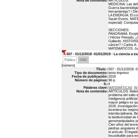
Nota de contenido:
ARTÍCULOS:
MEDICINA: Las defen
Guerra bacteriológ
herramientas? / Di
LA ENERGÍA: El cost
Sarah Everts. MATE
especial): Computado
SECCIONES:
PANORAMA: Exoplanet
/ Héctor Peinado; ¿
Gallardo. HISTORIA
cáncer? / Carlos 
MATEMATICOS: Juego
507 - 01/12/2018 -01/01/2019 - La ciencia a 
Público
ISBD
[número]
Título :
507 - 01/12/2018 -
Tipo de documento:
texto impreso
Fecha de publicación:
2018
Número de páginas:
96 p.
Il.:
il
Palabras clave:
MATEMÁTICAS
IN
Nota de contenido:
ARTÍCULOS: Matemáti
problema del salto e
Inteligencia artifici
mayor peligro es qu
2018. Investigación.
incentiva los mejore
interdisciplinaria. 
la biodiversidad de 
genomanipulados perm
Cien años del teor
piedras angulares d
el artículo: El leg
insustituible para 