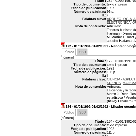
Título :
252 - 01/09/1997-0
Tipo de documento:
texto impreso
Fecha de publicación:
1997
Número de páginas:
96 p.
Il.:
il
Palabras clave:
ARQUEOLOGIA
A
ELECTRONICA
Q
Nota de contenido:
Artículos:
Tesoros budistas de
Hartmann. Xenotrasp
M. Martínez-Duart y
abuelito Hadamard 
172 - 01/01/1991-01/02/1991 - Nanotecnologí
Público
ISBD
[número]
Título :
172 - 01/01/1991-0
Tipo de documento:
texto impreso
Fecha de publicación:
1991
Número de páginas:
103 p.
Il.:
il
Palabras clave:
CIENCIA - ASPE
SUEÑOS
MATEMA
Nota de contenido:
Artículos:
La ciencia y la técn
Martin J. Rees. Ter
estadística / Vaug
(título)/ Elizabeth 
184 - 01/01/1992-01/02/1992 - Mirador cósmi
Público
ISBD
[número]
Título :
184 - 01/01/1992-0
Tipo de documento:
texto impreso
Fecha de publicación:
1992
Número de páginas:
111 p.