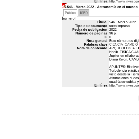
En línea:
http://www.investiga
546 - Marzo 2022 - Astronomía en el mundo 
Público
ISBD
[número]
Título :
546 - Marzo 2022 -
Tipo de documento:
texto impreso
Fecha de publicación:
2022
Número de páginas:
96 p.
Il.:
il.
Nota general:
Este número es digit
Palabras clave:
CIENCIA
CAMBIO 
Nota de contenido:
ARQUEOLOGÍA. Una m
Habib. FÍSICA CUÁ
Júpiter en el labor
Diana Kwon. CAMBIO
APUNTES: Biodiversi
Turbulencia elásti
visto desde la Tie
Afirmaciones dudo
cuadrático-cúbica y
En línea:
http://www.investiga