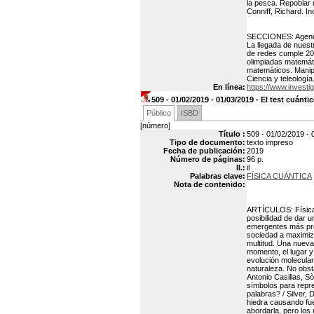
la pesca. Repoblar 
Conniff, Richard. I
SECCIONES: Agenda:
La llegada de nuest
de redes cumple 20 
olimpiadas matemáti
matemáticos. Manipu
Ciencia y teleologí
En línea:
https://www.investi
509 - 01/02/2019 - 01/03/2019 - El test cuántic
Público
ISBD
[número]
Título :
509 - 01/02/2019 - 0
Tipo de documento:
texto impreso
Fecha de publicación:
2019
Número de páginas:
96 p.
Il.:
il
Palabras clave:
FÍSICA CUÁNTICA
Nota de contenido:
ARTÍCULOS: Física 
posibilidad de dar 
emergentes más pro
sociedad a maximiza
multitud. Una nueva
momento, el lugar y
evolución molecular,
naturaleza. No obst
Antonio Casillas, S
símbolos para repre
palabras? / Silver,
hiedra causando fuer
abordarla, pero los