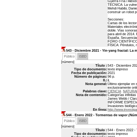
Guerra Fría / Alex
TÉCNICA: La vulner
Mehdi Habibi, Dani
construir un robot 
Secciones:
Cartas de los lecto
Materiales electrón
doble. Vías sonora
para abril de 2014.
España. Secuenciac
FORO CIENTÍFICO: 
FÍSICA: Péndulos, r
543 - Diciembre 2021 - Yin-yang fractal: La 
Público
ISBD
[número]
Título :
543 - Diciembre 2021
Tipo de documento:
texto impreso
Fecha de publicación:
2021
Número de páginas:
96 p.
Il.:
il.
Nota general:
Último ejemplar en 
exclusivamente onli
Palabras clave:
CIENCIA
NATURA
Nota de contenido:
Categorías infinita
James Webb / Clara 
INFORME ESPECIAL. M
Invasiones biológic
En línea:
http://www.investiga
544 - Enero 2022 - Tormentas de vapor
(Núme
Público
ISBD
[número]
Título :
544 - Enero 2022 -
Tipo de documento:
texto impreso