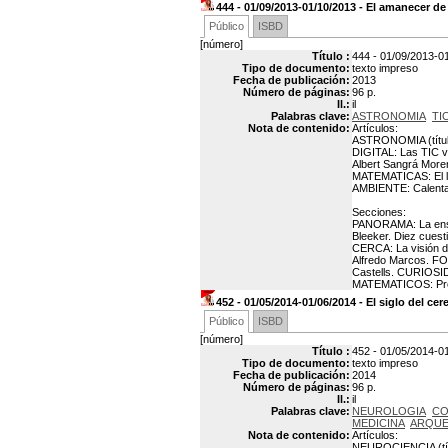
444 - 01/09/2013-01/10/2013 - El amanecer de
Público
ISBD
[número]
Título :
444 - 01/09/2013-0
Tipo de documento:
texto impreso
Fecha de publicación:
2013
Número de páginas:
96 p.
Il.:
il
Palabras clave:
ASTRONOMIA
TI
Nota de contenido:
Artículos:
ASTRONOMIA (títul
DIGITAL: Las TIC va
Albert Sangrá Morer
MATEMATICAS: El le
AMBIENTE: Calentami
Secciones:
PANORAMA: La enseña
Bleeker. Diez cuest
CERCA: La visión d
Alfredo Marcos. F
Castells. CURIOSID
MATEMATICOS: Preg
452 - 01/05/2014-01/06/2014 - El siglo del ce
Público
ISBD
[número]
Título :
452 - 01/05/2014-01
Tipo de documento:
texto impreso
Fecha de publicación:
2014
Número de páginas:
96 p.
Il.:
il
Palabras clave:
NEUROLOGIA
CO
MEDICINA
ARQUE
Nota de contenido:
Artículos:
NEUROCIENCIA (títu