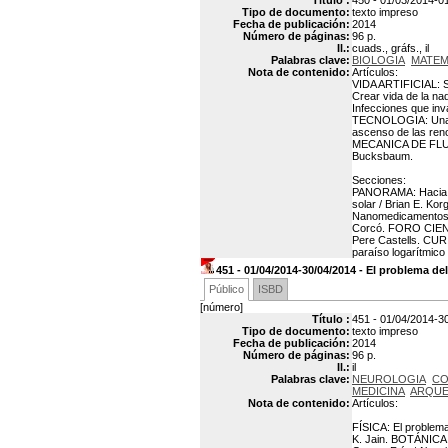
Título :
450 - 01/03/2014-01/
Tipo de documento:
texto impreso
Fecha de publicación:
2014
Número de páginas:
96 p.
Il.:
cuads., gráfs., il
Palabras clave:
BIOLOGIA
MATEM
Nota de contenido:
Artículos:
VIDA ARTIFICIAL: Si
Crear vida de la 
Infecciones que in
TECNOLOGIA: Una r
ascenso de las reno
MECANICA DE FLUIDO
Bucksbaum.
Secciones:
PANORAMA: Hacia el
solar / Brian E. K
Nanomedicamentos c
Corcó. FORO CIENT
Pere Castells. CU
paraíso logarítmico
451 - 01/04/2014-30/04/2014 - El problema d
Público
ISBD
[número]
Título :
451 - 01/04/2014-30
Tipo de documento:
texto impreso
Fecha de publicación:
2014
Número de páginas:
96 p.
Il.:
il
Palabras clave:
NEUROLOGIA
CO
MEDICINA
ARQUE
Nota de contenido:
Artículos:
FÍSICA: El problema
K. Jain. BOTÁNICA: 