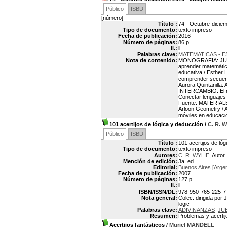
Público
ISBD
[número]
Título :
74 - Octubre-dicie
Tipo de documento:
texto impreso
Fecha de publicación:
2016
Número de páginas:
86 p.
Il.:
il
Palabras clave:
MATEMATICAS - 
Nota de contenido:
MONOGRAFIA: JUEG
aprender matemática
educativa / Esther 
comprender secuenc
Aurora Quintanilla
INTERCAMBIO: El mé
Conectar lenguajes
Fuente. MATERIALE
Arloon Geometry / 
móviles en educació
101 acertijos de lógica y deducción
/
C. R. 
Público
ISBD
Título :
101 acertijos de ló
Tipo de documento:
texto impreso
Autores:
C. R. WYLIE
, Autor
Mención de edición:
3a. ed.
Editorial:
Buenos Aires [Argen
Fecha de publicación:
2007
Número de páginas:
127 p.
Il.:
il
ISBN/ISSN/DL:
978-950-765-225-7
Nota general:
Colec. dirigida por 
logic
Palabras clave:
ADIVINANZAS
JU
Resumen:
Problemas y acertij
Acertijos fantásticos
/
Muriel MANDELL