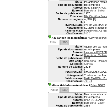
Título :
Instantáneas matem
Tipo de documento:
texto impreso
Autores:
Hugo STEINHAUS
,
Editorial:
Barcelona : Salvat
Fecha de publicación:
1987
Colección:
Bib. Científica Salva
Número de páginas:
ix, 316, [1] p
Il.:
il
ISBN/ISSN/DL:
978-84-345-8428-0
Nota general:
SC 2795 Traducción:
Palabras clave:
MATEMATICAS RE
Clasificación:
510.2
A jugar con las matemáticas
/
Lawrence PO
Público
ISBD
Título :
A jugar con las mat
Tipo de documento:
texto impreso
Autores:
Lawrence POTTER
Editorial:
Barcelona : Ma No
Fecha de publicación:
2008
Otro editor:
Barcelona : Robinb
Colección:
Ciencia
Número de páginas:
287 p.
Il.:
il
ISBN/ISSN/DL:
978-84-96924-08-6
Nota general:
Traducción de Juan C
Palabras clave:
MATEMATICAS RE
Clasificación:
793.74
Más actividades matemáticas
/
Brian BOLT
Público
ISBD
Título :
Más actividades ma
Tipo de documento:
texto impreso
Autores:
Brian BOLT
, Autor
Editorial:
Barcelona : Labor
Fecha de publicación:
1988