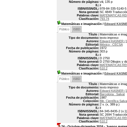
Número de páginas:
viii, 135 p
Il.:
il
ISBN/ISSN/DL:
978-84-335-5140-5
Nota general:
SC 4849 Traducción 
Palabras clave:
MATEMATICAS RE
Clasificación:
793.74
Matemáticas e imaginación
/
Edward KASN
Público
ISBD
Título :
Matemáticas e imag
Tipo de documento:
texto impreso
Autores:
Edward KASNER (1
Editorial:
México : CECSA
Fecha de publicación:
1972
Número de páginas:
303 p
Il.:
il
ISBN/ISSN/DL:
D 2750
Nota general:
D 2750 Dibujos y di
Palabras clave:
MATEMATICAS RE
Clasificación:
510.2
Matemáticas e imaginación
/
Edward KASN
Público
ISBD
Título :
Matemáticas e imag
Tipo de documento:
texto impreso
Autores:
Edward KASNER (1
Editorial:
Barcelona : Salvat
Fecha de publicación:
1987
Colección:
Bib. Científica Salva
Número de páginas:
2 v. (x, 389 p.)
Il.:
il
ISBN/ISSN/DL:
84-345-8435-2 (v.1)
Nota general:
SC 2694 Traducción:
Palabras clave:
MATEMATICAS RE
Clasificación:
510.2
74 - Octubre-diciembre 2016 - Juegos mate