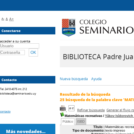
A-
A
A+
Conectarse
acceder a su cuenta
BIBLIOTECA Padre Juan 
Nueva búsqueda
Ayuda
Contacto
Tel. 2418 4075 int. 212
biblioteca@seminario.edu.uy
Resultado de la búsqueda
25
búsqueda de la palabra clave
'MAT
Refinar búsqueda
Generar el flujo 
contacto
Matemáticas recreativas
/
Yákov Isídorovi
Público
ISBD
Título :
Matemáticas recrea
Más novedades...
Tipo de documento:
texto impreso