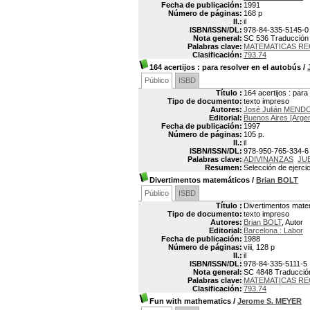
Fecha de publicación:
1991
Número de páginas:
168 p
Il.:
il
ISBN/ISSN/DL:
978-84-335-5145-0
Nota general:
SC 536 Traducción d
Palabras clave:
MATEMATICAS RE
Clasificación:
793.74
164 acertijos
: para resolver en el autobús
/
Público
ISBD
Título :
164 acertijos : para
Tipo de documento:
texto impreso
Autores:
José Julián MEN
Editorial:
Buenos Aires [Argen
Fecha de publicación:
1997
Número de páginas:
105 p.
Il.:
il
ISBN/ISSN/DL:
978-950-765-334-6
Palabras clave:
ADIVINANZAS
JU
Resumen:
Selección de ejerci
Divertimentos matemáticos
/
Brian BOLT
Público
ISBD
Título :
Divertimentos mate
Tipo de documento:
texto impreso
Autores:
Brian BOLT
, Autor
Editorial:
Barcelona : Labor
Fecha de publicación:
1988
Número de páginas:
viii, 128 p
Il.:
il
ISBN/ISSN/DL:
978-84-335-5111-5
Nota general:
SC 4848 Traducción
Palabras clave:
MATEMATICAS RE
Clasificación:
793.74
Fun with mathematics
/
Jerome S. MEYER