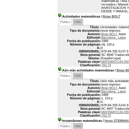
matemáticas / Ana G
recreativa / Manuel
INVESTIGACION Y O
DESDE Y PARA EL AU
Actividades matemáticas
/
Brian BOLT
Público
ISBD
Título :
Actividades matemá
Tipo de documento:
texto impreso
Autores:
Brian BOLT
, Autor
Editorial:
Barcelona : Labor
Fecha de publicación:
1989
Número de páginas:
viii, 126 p
Il.:
il
ISBN/ISSN/DL:
978-84-335-5137-5
Nota general:
SC 4846 Traducción d
Idioma :
Español (
spa
)
Palabras clave:
MATEMATICAS RE
Clasificación:
793.74
Aún más actividades matemáticas
/
Brian B
Público
ISBD
Título :
Aún más actividad
Tipo de documento:
texto impreso
Autores:
Brian BOLT
, Autor
Editorial:
Barcelona : Labor
Fecha de publicación:
1989
Número de páginas:
x, 214 p
Il.:
il
ISBN/ISSN/DL:
978-84-335-5142-9
Nota general:
SC 4847 Traducción d
Palabras clave:
MATEMATICAS RE
Clasificación:
793.74
Instantáneas matemáticas
/
Hugo STEINHA
Público
ISBD