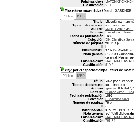
Palabras clave:
MATEMATICAS-E
Clasificación:
510
Miscelánea matemática
/
Martin GARDNER
Público
ISBD
Título :
Miscelánea matemá
Tipo de documento:
texto impreso
Autores:
Martin GARDNER (
Editorial:
Barcelona : Salvat
Fecha de publicación:
1986
Colección:
Bib. Científica Salva
Número de páginas:
viii, 193 p
Il.:
il
ISBN/ISSN/DL:
978-84-345-8415-0
Nota general:
SC 2684 Compendio d
carnival. Mathemati
Palabras clave:
MATEMATICAS RE
Clasificación:
510.2
Viaje por el espacio-tiempo
: taller de matem
Público
ISBD
Título :
Viaje por el espacio
Tipo de documento:
texto impreso
Autores:
Ignacio HERNAIZ
, 
Editorial:
Buenos Aires : Troq
Fecha de publicación:
1992
Colección:
Cuadernos taller
Número de páginas:
79 p
Il.:
il
ISBN/ISSN/DL:
978-950-16-6109-5
Nota general:
SC 4858 Bibliografía
Palabras clave:
MATEMATICAS RE
Clasificación:
793.74