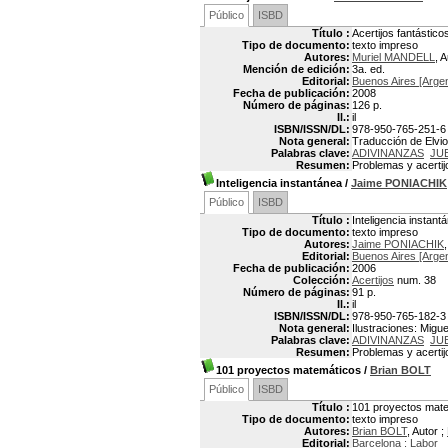
Público
ISBD
Título :
Acertijos fantástico
Tipo de documento:
texto impreso
Autores:
Muriel MANDELL
, 
Mención de edición:
3a. ed.
Editorial:
Buenos Aires [Argen
Fecha de publicación:
2008
Número de páginas:
126 p.
Il.:
il
ISBN/ISSN/DL:
978-950-765-251-6
Nota general:
Traducción de Elvio 
Palabras clave:
ADIVINANZAS
JU
Resumen:
Problemas y acertij
Inteligencia instantánea
/
Jaime PONIACHIK
Público
ISBD
Título :
Inteligencia instant
Tipo de documento:
texto impreso
Autores:
Jaime PONIACHIK
Editorial:
Buenos Aires [Argen
Fecha de publicación:
2006
Colección:
Acertijos
num. 38
Número de páginas:
91 p.
Il.:
il
ISBN/ISSN/DL:
978-950-765-182-3
Nota general:
Ilustraciones: Migu
Palabras clave:
ADIVINANZAS
JU
Resumen:
Problemas y acertij
101 proyectos matemáticos
/
Brian BOLT
Público
ISBD
Título :
101 proyectos mat
Tipo de documento:
texto impreso
Autores:
Brian BOLT
, Autor ;
Editorial:
Barcelona : Labor