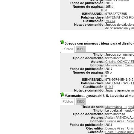
Fecha de publicación:
2018
Número de páginas:
165 p.
Il.:
il
ISBN/ISSN/DL:
978842773795
Palabras clave:
MATEMATICAS RE
Clasificación:
793.74
Nota de contenido:
Juegos de cálculo e
de observación y me
Juegos con números
: ideas para el diseño
Público
ISBD
Título :
Juegos con números
Tipo de documento:
texto impreso
Autores:
Cristina OCHOVIE
Editorial:
Montevideo : Camu
Fecha de publicación:
2017
Número de páginas:
85 p
Il.:
il
ISBN/ISSN/DL:
978-9974-8541-9-2
Palabras clave:
MATEMATICAS - 
Clasificación:
510.7
Nota de contenido:
Jugar y aprender m
Matemática... ¿estás ahí?, 5. La vuelta al m
Público
ISBD
Título de serie:
Matemática... ¿está
Título :
La vuelta al mundo 
Tipo de documento:
texto impreso
Autores:
Adrián PAENZA
, Au
Editorial:
Buenos Aires : Sigl
Fecha de publicación:
2011
Otro editor:
Buenos Aires : Uni
Colección:
Colec. Ciencia que l