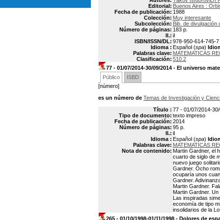
Autores:
Yákov Isídorovich
Editorial:
Buenos Aires : Orbi
Fecha de publicación:
1988
Colección:
Muy interesante
Subcolección:
Bib. de divulgación c
Número de páginas:
183 p.
Il.:
il
ISBN/ISSN/DL:
978-950-614-745-7
Idioma :
Español (
spa
)
Idio
Palabras clave:
MATEMATICAS RE
Clasificación:
510.2
77 - 01/07/2014-30/09/2014 - El universo ma
Público
ISBD
[número]
es un número de
Temas de Investigación y Cienc
Título :
77 - 01/07/2014-30/
Tipo de documento:
texto impreso
Fecha de publicación:
2014
Número de páginas:
95 p.
Il.:
il
Idioma :
Español (
spa
)
Idio
Palabras clave:
MATEMATICAS RE
Nota de contenido:
Martin Gardner, el 
cuarto de siglo de 
nuevo juego solita
Gardner. Ocho romp
ocuparía unos cuant
Gardner. Adivinanza
Martin Gardner. Fal
Martin Gardner. Un 
Las inspiradas simet
economía de tipo mi
insolidarios de la L
265 - 01/10/1998-01/11/1998 - Dolores de esp