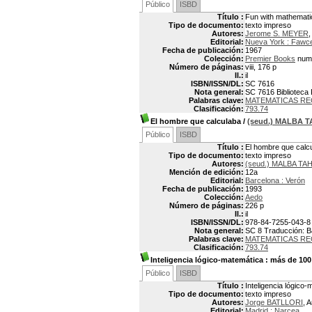
Público
ISBD
Título :
Fun with mathemati
Tipo de documento:
texto impreso
Autores:
Jerome S. MEYER
,
Editorial:
Nueva York : Fawce
Fecha de publicación:
1967
Colección:
Premier Books
num
Número de páginas:
viii, 176 p
Il.:
il
ISBN/ISSN/DL:
SC 7616
Nota general:
SC 7616 Biblioteca 
Palabras clave:
MATEMATICAS RE
Clasificación:
793.74
El hombre que calculaba
/
(seud.) MALBA 
Público
ISBD
Título :
El hombre que calc
Tipo de documento:
texto impreso
Autores:
(seud.) MALBA TAH
Mención de edición:
12a
Editorial:
Barcelona : Verón
Fecha de publicación:
1993
Colección:
Aedo
Número de páginas:
226 p
Il.:
il
ISBN/ISSN/DL:
978-84-7255-043-8
Nota general:
SC 8 Traducción: Ba
Palabras clave:
MATEMATICAS RE
Clasificación:
793.74
Inteligencia lógico-matemática
: más de 100
Público
ISBD
Título :
Inteligencia lógico
Tipo de documento:
texto impreso
Autores:
Jorge BATLLORI
, 
Editorial:
Madrid : Narcea