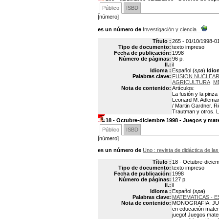
Público
ISBD
[número]
es un número de
Investigación y ciencia
Título :
265 - 01/10/1998-0
Tipo de documento:
texto impreso
Fecha de publicación:
1998
Número de páginas:
96 p.
Il.:
il
Idioma :
Español (
spa
)
Idio
Palabras clave:
FUSION NUCLEA
AGRICULTURA
M
Nota de contenido:
Artículos:
La fusión y la pin
Leonard M. Adleman.
/ Martin Gardner. R
Trautman y otros. La
18 - Octubre-diciembre 1998 - Juegos y mat
Público
ISBD
[número]
es un número de
Uno
: revista de didáctica de l
Título :
18 - Octubre-dicie
Tipo de documento:
texto impreso
Fecha de publicación:
1998
Número de páginas:
127 p.
Il.:
il
Idioma :
Español (
spa
)
Palabras clave:
MATEMATICAS - 
Nota de contenido:
MONOGRAFIA: JUEGO
en educación matemá
juego! Juegos matem