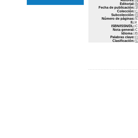
Autores:
A
Editorial:
B
Fecha de publicación:
1
Colección:
C
Subcolección:
E
Número de páginas:
5
Il.:
il
ISBN/ISSN/DL:
C
Nota general:
C
Idioma :
E
Palabras clave:
F
Clasificación:
5