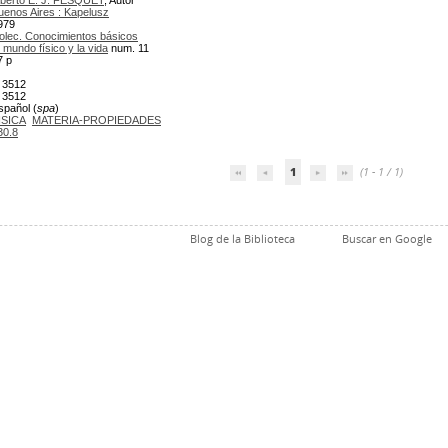
lberto E. J. FESQUET
, Autor
uenos Aires : Kapelusz
979
olec. Conocimientos básicos
l mundo físico y la vida
num. 11
7 p
 3512
 3512
spañol (
spa
)
ISICA
MATERIA-PROPIEDADES
30.8
1
(1 - 1 / 1)
Blog de la Biblioteca
Buscar en Google