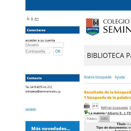
A-
A
A+
Conectarse
acceder a su cuenta
BIBLIOTECA Pa
Nueva búsqueda
Ayuda
Contacto
Tel. 2418 4075 int. 212
biblioteca@seminario.edu.uy
Resultado de la búsque
1
búsqueda de la palabr
Refinar búsqueda
contacto
La materia
/
Alberto E. J. 
Público
ISBD
Título :
L
Más novedades...
Tipo de documento:
t