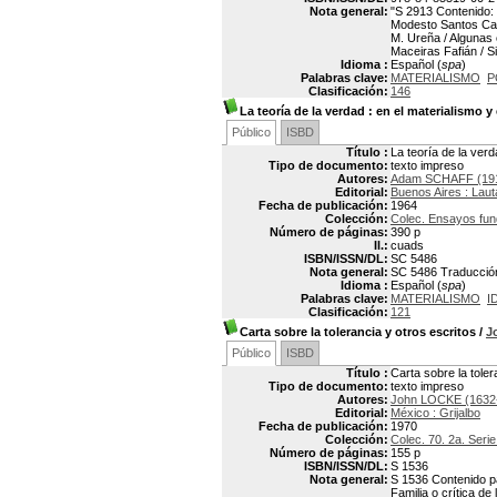
Nota general:
"S 2913 Contenido: 
Modesto Santos Cama
M. Ureña / Algunas 
Maceiras Fafián / S
Idioma :
Español (
spa
)
Palabras clave:
MATERIALISMO
P
Clasificación:
146
La teoría de la verdad
: en el materialismo y
Público
ISBD
Título :
La teoría de la verd
Tipo de documento:
texto impreso
Autores:
Adam SCHAFF (191
Editorial:
Buenos Aires : Laut
Fecha de publicación:
1964
Colección:
Colec. Ensayos fu
Número de páginas:
390 p
Il.:
cuads
ISBN/ISSN/DL:
SC 5486
Nota general:
SC 5486 Traducción 
Idioma :
Español (
spa
)
Palabras clave:
MATERIALISMO
I
Clasificación:
121
Carta sobre la tolerancia y otros escritos
/
J
Público
ISBD
Título :
Carta sobre la toler
Tipo de documento:
texto impreso
Autores:
John LOCKE (1632
Editorial:
México : Grijalbo
Fecha de publicación:
1970
Colección:
Colec. 70. 2a. Seri
Número de páginas:
155 p
ISBN/ISSN/DL:
S 1536
Nota general:
S 1536 Contenido pa
Familia o crítica de