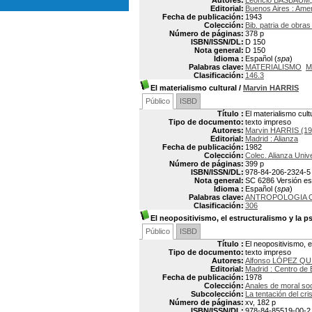
Autores:
Leoncio BASBAUM
Editorial:
Buenos Aires : Amer
Fecha de publicación:
1943
Colección:
Bib. patria de obra
Número de páginas:
378 p
ISBN/ISSN/DL:
D 150
Nota general:
D 150
Idioma :
Español (
spa
)
Palabras clave:
MATERIALISMO
M
Clasificación:
146.3
El materialismo cultural
/
Marvin HARRIS
Público
ISBD
Título :
El materialismo cult
Tipo de documento:
texto impreso
Autores:
Marvin HARRIS (19
Editorial:
Madrid : Alianza
Fecha de publicación:
1982
Colección:
Colec. Alianza Univ
Número de páginas:
399 p
ISBN/ISSN/DL:
978-84-206-2324-5
Nota general:
SC 6286 Versión espa
Idioma :
Español (
spa
)
Palabras clave:
ANTROPOLOGIA 
Clasificación:
306
El neopositivismo, el estructuralismo y la 
Público
ISBD
Título :
El neopositivismo, e
Tipo de documento:
texto impreso
Autores:
Alfonso LÓPEZ QU
Editorial:
Madrid : Centro de 
Fecha de publicación:
1978
Colección:
Anales de moral so
Subcolección:
La tentación del cri
Número de páginas:
xv, 182 p
ISBN/ISSN/DL:
978-84-85519-00-2