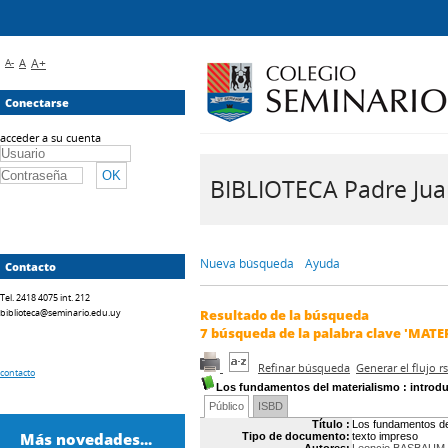
A-
A
A+
Conectarse
acceder a su cuenta
BIBLIOTECA Padre Juan 
Nueva búsqueda
Ayuda
Contacto
Tel. 2418 4075 int. 212
biblioteca@seminario.edu.uy
Resultado de la búsqueda
7
búsqueda de la palabra clave
'MATE
Refinar búsqueda
Generar el flujo 
contacto
Los fundamentos del materialismo
: introdu
Público
ISBD
Título :
Los fundamentos del 
Más novedades...
Tipo de documento:
texto impreso