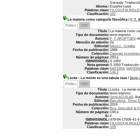
Garaudy. Traducción
Idioma :
Español (
spa
)
Palabras clave:
FILOSOFIA INGLE
Clasificación:
192
La materia como categoría filosófica
/
F. T.
Público
ISBD
Título :
La materia como cat
Tipo de documento:
texto impreso
Autores:
F. T. ARJIPTSEV
, A
Mención de edición:
2a
Editorial:
México : Grijalbo
Fecha de publicación:
1966
Colección:
Ciencias económica
Número de páginas:
293 p
ISBN/ISSN/DL:
S 1050
Nota general:
S 1050 Traducción po
Palabras clave:
MATERIA
MATERI
Clasificación:
146.3
Locke
: La mente es una tabula rasa
/
Sergi
Público
ISBD
Título :
Locke : La mente e
Tipo de documento:
texto impreso
Autores:
Sergi AGUILAR
, Au
Editorial:
Barcelona : Emse 
Fecha de publicación:
2019
Colección:
Bca. Descubrir la Fi
Número de páginas:
144 p.
Il.:
il
ISBN/ISSN/DL:
978-84-17506-41-4
Palabras clave:
FILOSOFIA INGLE
Clasificación:
109