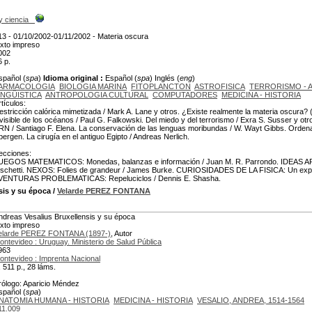
y ciencia
13 - 01/10/2002-01/11/2002 - Materia oscura
exto impreso
002
6 p.
spañol (
spa
)
Idioma original :
Español (
spa
) Inglés (
eng
)
ARMACOLOGIA
BIOLOGIA MARINA
FITOPLANCTON
ASTROFISICA
TERRORISMO - 
INGÜISTICA
ANTROPOLOGIA CULTURAL
COMPUTADORES
MEDICINA - HISTORIA
rtículos:
estricción calórica mimetizada / Mark A. Lane y otros. ¿Existe realmente la materia oscura? (
nvisible de los océanos / Paul G. Falkowski. Del miedo y del terrorismo / Exra S. Susser y otr
RN / Santiago F. Elena. La conservación de las lenguas moribundas / W. Wayt Gibbs. Ordenado
bergen. La cirugía en el antiguo Egipto / Andreas Nerlich.
ecciones:
UEGOS MATEMATICOS: Monedas, balanzas e información / Juan M. R. Parrondo. IDEAS APLI
ischetti. NEXOS: Folies de grandeur / James Burke. CURIOSIDADES DE LA FISICA: Un expe
VENTURAS PROBLEMATICAS: Repeluciclos / Dennis E. Shasha.
sis y su época
/
Velarde PEREZ FONTANA
ndreas Vesalius Bruxellensis y su época
exto impreso
elarde PEREZ FONTANA (1897-)
, Autor
ontevideo : Uruguay. Ministerio de Salud Pública
963
ontevideo : Imprenta Nacional
, 511 p., 28 láms.
rólogo: Aparicio Méndez
spañol (
spa
)
NATOMIA HUMANA - HISTORIA
MEDICINA - HISTORIA
VESALIO, ANDREA, 1514-1564
11.009