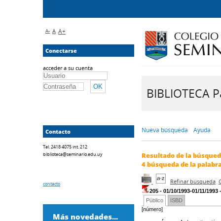
A-
A
A+
Conectarse
acceder a su cuenta
BIBLIOTECA Pa
Nueva búsqueda
Ayuda
Contacto
Tel. 2418 4075 int. 212
biblioteca@seminario.edu.uy
Resultado de la búsque
4
búsqueda de la palabr
Refinar búsqueda
contacto
205 - 01/10/1993-01/11/1993 
Público
ISBD
[número]
Más novedades...