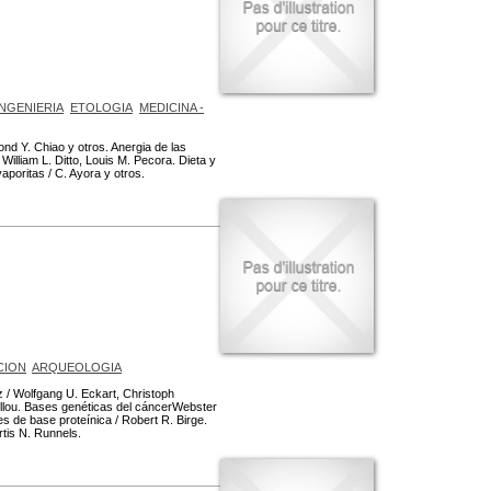
INGENIERIA
ETOLOGIA
MEDICINA -
nd Y. Chiao y otros. Anergia de las
William L. Ditto, Louis M. Pecora. Dieta y
aporitas / C. Ayora y otros.
CION
ARQUEOLOGIA
 / Wolfgang U. Eckart, Christoph
yllou. Bases genéticas del cáncerWebster
 de base proteínica / Robert R. Birge.
rtis N. Runnels.