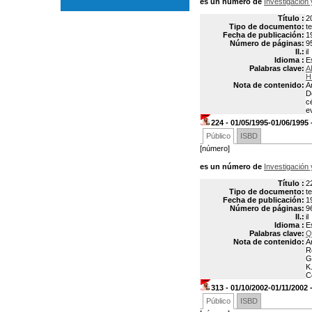
es un número de
Investigación 
Título :
2
Tipo de documento:
t
Fecha de publicación:
1
Número de páginas:
9
Il.:
il
Idioma :
E
Palabras clave:
A
H
Nota de contenido:
A
D
c
e
224 - 01/05/1995-01/06/1995
Público
ISBD
[número]
es un número de
Investigación 
Título :
2
Tipo de documento:
t
Fecha de publicación:
1
Número de páginas:
9
Il.:
il
Idioma :
E
Palabras clave:
Q
Nota de contenido:
A
R
G
K
C
313 - 01/10/2002-01/11/2002 
Público
ISBD