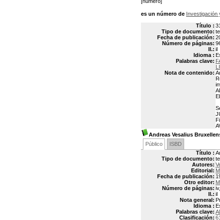
[número]
es un número de
Investigación 
Título :
3
Tipo de documento:
t
Fecha de publicación:
2
Número de páginas:
9
Il.:
il
Idioma :
E
Palabras clave:
F
L
Nota de contenido:
A
R
i
A
E
S
J
F
A
Andreas Vesalius Bruxellen
Público
ISBD
Título :
A
Tipo de documento:
t
Autores:
V
Editorial:
M
Fecha de publicación:
1
Otro editor:
M
Número de páginas:
iv
Il.:
il
Nota general:
P
Idioma :
E
Palabras clave:
A
Clasificación:
6