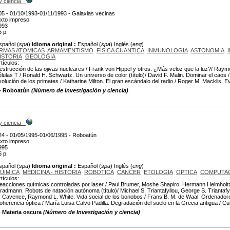
y ciencia
05 - 01/10/1993-01/11/1993 - Galaxias vecinas
exto impreso
993
5 p.
spañol (
spa
)
Idioma original :
Español (
spa
) Inglés (
eng
)
RMAS ATOMICAS
ARMAMENTISMO
FISICA CUANTICA
INMUNOLOGIA
ASTONOMIA
ISTORIA
GEOLOGIA
rtículos:
estrucción de las ojivas nucleares / Frank von Hippel y otros. ¿Más veloz que la luz?/ Raymo
élulas T / Ronald H. Schwartz. Un universo de color (título)/ David F. Malin. Dominar el caos / 
volución de los primates / Katharine Milton. El gran escándalo del radio / Roger M. Macklis. Ev
 - Roboatún
(Número de Investigación y ciencia)
y ciencia
24 - 01/05/1995-01/06/1995 - Roboatún
exto impreso
995
6 p.
spañol (
spa
)
Idioma original :
Español (
spa
) Inglés (
eng
)
UIMICA
MEDICINA - HISTORIA
ROBOTICA
CANCER
ETOLOGIA
OPTICA
COMPUTA
rtículos:
eacciones químicas controladas por laser / Paul Brumer, Moshe Shapiro. Hermann Helmholtz
radmann. Robots de natación autónoma (título)/ Michael S. Triantafyllou, George S. Triantaf
. Cavence, Raymond L. White. Vida social de los bonobos / Frans B. M. de Waal. Ordenadores
oherencia óptica / María Luisa Calvo Padilla. Degradación del suelo en la Grecia antigua / Cu
- Materia oscura
(Número de Investigación y ciencia)