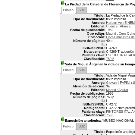
La Piedad de la Catedral de Florencia de Mi
Público
ISBD
Título :
La Piedad de la Cat
Tipo de documento:
texto impreso
Autores:
Herbert von EINEM
Editorial:
Cuenca : Alianza
Fecha de publicación:
1982
Otro editor:
Madrid : Cero Ocho
Colección:
Obras maestras del 
Número de páginas:
40 p
Il.:
il
ISBN/ISSN/DL:
C 4269
Nota general:
C 4269 Traducción p
Palabras clave:
ESCULTURA ITALI
Clasificación:
759.5
Vida de Miguel Ángel en la vida de su tiemp
Público
ISBD
Título :
Vida de Miguel Ánge
Tipo de documento:
texto impreso
Autores:
Giovanni PAPINI (1
Mención de edición:
3a
Editorial:
Madrid : Aguilar
Fecha de publicación:
1956
Número de páginas:
768 p
Il.:
il
ISBN/ISSN/DL:
C 4272
Nota general:
C 4272 Nota prelimin
Palabras clave:
PINTORES ITALIA
Clasificación:
759.5
Exposición antológica
/
MUSEO NACIONAL 
Público
ISBD
Título :
Exposición antológi