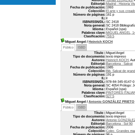
Autores:
Tomás LLORENS
, 
Editorial:
Madrid : Historia Vi
Fecha de publicación:
1993
Colección:
El arte y sus cread
Número de páginas:
161 p
Il.:
il
ISBN/ISSN/DL:
SC 2418
Nota general:
SC 2418 Bibliografía
Idioma :
Español (
spa
)
Palabras clave:
MIGUEL ANGEL, 1
Clasificación:
759.5
Miguel Angel
/
Heinrich KOCH
Público
ISBD
Título :
Miguel Angel
Tipo de documento:
texto impreso
Autores:
Heinrich KOCH
, Au
Editorial:
Barcelona : Salvat
Fecha de publicación:
1985
Colección:
Bib. Salvat de gran
Número de páginas:
191 p
Il.:
il
ISBN/ISSN/DL:
978-84-345-8147-0
Nota general:
SC 4054 Prólogo: Jo
Idioma :
Español (
spa
)
Palabras clave:
PINTORES ITALIA
Clasificación:
927.5
Miguel Angel
/
Antonio GONZÁLEZ PRIETO
Público
ISBD
Título :
Miguel Angel
Tipo de documento:
texto impreso
Autores:
Antonio GONZÁLE
Editorial:
Barcelona : Sol 90
Fecha de publicación:
2006
Colección:
Colec. Grandes mae
Número de páginas:
96 p.