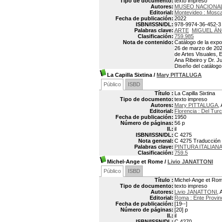
Tipo de documento:
texto impreso
Autores:
MUSEO NACIONAL
Editorial:
Montevideo : Mosc
Fecha de publicación:
2022
ISBN/ISSN/DL:
978-9974-36-452-3
Palabras clave:
ARTE
MIGUEL ÁNG
Clasificación:
759.985
Nota de contenido:
Catálogo de la expo
26 de marzo de 2021
de Artes Visuales, 
Ana Ribeiro y Dr. Ju
Diseño del catálog
La Capilla Sixtina
/
Mary PITTALUGA
Público
ISBD
Título :
La Capilla Sixtina
Tipo de documento:
texto impreso
Autores:
Mary PITTALUGA
,
Editorial:
Florencia : Del Tur
Fecha de publicación:
1950
Número de páginas:
56 p
Il.:
il
ISBN/ISSN/DL:
C 4275
Nota general:
C 4275 Traducción
Palabras clave:
PINTURA ITALIAN
Clasificación:
759.5
Michel-Ange et Rome
/
Livio JANATTONI
Público
ISBD
Título :
Michel-Ange et Ro
Tipo de documento:
texto impreso
Autores:
Livio JANATTONI
, 
Editorial:
Roma : Ente Provinc
Fecha de publicación:
[19--]
Número de páginas:
[20] p
Il.:
il
ISBN/ISSN/DL:
C 4270