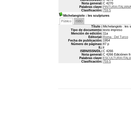
Nota general:
C 4270
Palabras clave:
PINTURA ITALIAN
Clasificación:
759.5
Michelangiolo
: les sculptures
Público
ISBD
Título :
Michelangiolo : les 
Tipo de documento:
texto impreso
Mención de edición:
11a
Editorial:
Roma : Del Turco
Fecha de publicación:
1954
Número de páginas:
87 p
Il.:
il
ISBN/ISSN/DL:
C 4266
Nota general:
C 4266 Ediciónen fr
Palabras clave:
ESCULTURA ITALI
Clasificación:
759.5