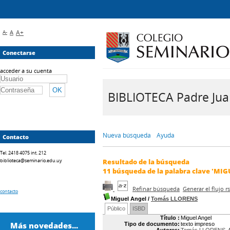
A-
A
A+
Conectarse
acceder a su cuenta
BIBLIOTECA Padre Juan 
Nueva búsqueda
Ayuda
Contacto
Tel. 2418 4075 int. 212
biblioteca@seminario.edu.uy
Resultado de la búsqueda
11
búsqueda de la palabra clave
'MIG
Refinar búsqueda
Generar el flujo 
contacto
Miguel Angel
/
Tomás LLORENS
Público
ISBD
Título :
Miguel Angel
Más novedades...
Tipo de documento:
texto impreso