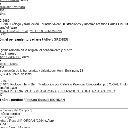
tto SEEMANN
, Autor
a
arcelona : Vergara
964
39 p.
C 2989
C 2989 Prólogo y traducción Eduardo Valentí. Ilustraciones y montaje artístico Carlos Cid. Tí
spañol (
spa
)
ITOLOGIA GRIEGA
MITOLOGIA ROMANA
 292
ón, el pensamiento y el arte
/
Albert GRENIER
l genio romano en la religión, el pensamiento y el arte
exto impreso
lbert GRENIER
, Autor
a
éxico : Uteha
961
a evolución de la humanidad / dirigida por Henri Berr
num. 18
iv, 384 p., 24 h. de láms
C 4075
C 4075 Prólogo: Henri Berr. Traducción por Ceferino Palencia. Bibliografía: p. 371-376. Título or
spañol (
spa
)
OMA-HISTORIA
MITOLOGIA ROMANA
CIVILIZACION LATINA
ARTE ANTIGUO
37
l héroe perdido
/
Richard Russell RIORDAN
os héroes del Olimpo
, 1
l héroe perdido
exto impreso
ichard Russell RIORDAN (1964-)
, Autor
a. ed.
uenos Aires : Montena