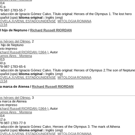
014
91 p.
78-987-1783-55-7
raducción de Ignacio Gómez Calvo. Título original: Heroes of the Olympus 1. The lost hero
spañol (
spa
)
Idioma original :
Inglés (
eng
)
OVELA JUVENIL ESTADOUNIDENSE
MITOLOGIA ROMANA
13.54
l hijo de Neptuno
/
Richard Russell RIORDAN
os héroes del Olimpo
, 2
l hijo de Neptuno
exto impreso
ichard Russell RIORDAN (1964-)
, Autor
uenos Aires : Montena
013
60 p.
78-987-1783-65-6
raducción de Ignacio Gómez Calvo. Título original: Heroes of Olympus 2.The son of Neptune
spañol (
spa
)
Idioma original :
Inglés (
eng
)
OVELA JUVENIL ESTADOUNIDENSE
MITOLOGIA ROMANA
13.54
La marca de Atenea
/
Richard Russell RIORDAN
os héroes del Olimpo
, 3
a marca de Atenea
exto impreso
ichard Russell RIORDAN (1964-)
, Autor
uenos Aires : Montena
014
12 p.
78-987-1783-77-9
raducción de Ignacio Gómez Calvo. Heroes of the Olympus 3. The mark of Athena
spañol (
spa
)
Idioma original :
Inglés (
eng
)
OVELA JUVENIL ESTADOUNIDENSE
MITOLOGIA ROMANA