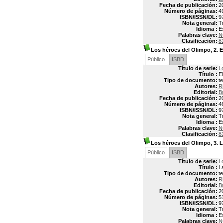
Fecha de publicación:
2
Número de páginas:
4
ISBN/ISSN/DL:
9
Nota general:
T
Idioma :
E
Palabras clave:
N
Clasificación:
8
Los héroes del Olimpo, 2. E
Público
ISBD
Título de serie:
L
Título :
E
Tipo de documento:
t
Autores:
R
Editorial:
B
Fecha de publicación:
2
Número de páginas:
4
ISBN/ISSN/DL:
9
Nota general:
T
Idioma :
E
Palabras clave:
N
Clasificación:
8
Los héroes del Olimpo, 3. 
Público
ISBD
Título de serie:
L
Título :
L
Tipo de documento:
t
Autores:
R
Editorial:
B
Fecha de publicación:
2
Número de páginas:
5
ISBN/ISSN/DL:
9
Nota general:
T
Idioma :
E
Palabras clave:
N