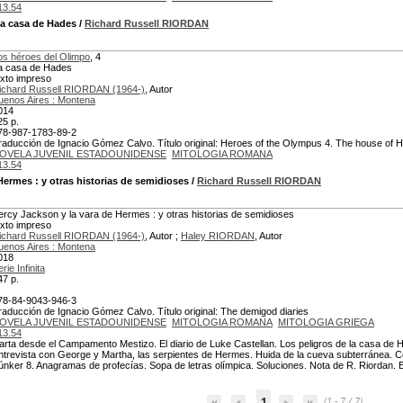
13.54
La casa de Hades
/
Richard Russell RIORDAN
os héroes del Olimpo
, 4
a casa de Hades
exto impreso
ichard Russell RIORDAN (1964-)
, Autor
uenos Aires : Montena
014
25 p.
78-987-1783-89-2
raducción de Ignacio Gómez Calvo. Título original: Heroes of the Olympus 4. The house of 
OVELA JUVENIL ESTADOUNIDENSE
MITOLOGIA ROMANA
13.54
 Hermes
: y otras historias de semidioses
/
Richard Russell RIORDAN
ercy Jackson y la vara de Hermes : y otras historias de semidioses
exto impreso
ichard Russell RIORDAN (1964-)
, Autor ;
Haley RIORDAN
, Autor
uenos Aires : Montena
018
rie Infinita
47 p.
78-84-9043-946-3
raducción de Ignacio Gómez Calvo. Título original: The demigod diaries
OVELA JUVENIL ESTADOUNIDENSE
MITOLOGIA ROMANA
MITOLOGIA GRIEGA
13.54
arta desde el Campamento Mestizo. El diario de Luke Castellan. Los peligros de la casa de
ntrevista con George y Martha, las serpientes de Hermes. Huida de la cueva subterránea. C
únker 8. Anagramas de profecías. Sopa de letras olímpica. Soluciones. Nota de R. Riordan. El
1
(1 - 7 / 7)