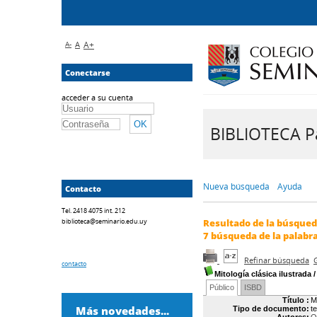
A-
A
A+
Conectarse
acceder a su cuenta
BIBLIOTECA Pa
Nueva búsqueda
Ayuda
Contacto
Tel. 2418 4075 int. 212
biblioteca@seminario.edu.uy
Resultado de la búsque
7
búsqueda de la palabr
Refinar búsqueda
contacto
Mitología clásica ilustrada
Público
ISBD
Título :
M
Más novedades...
Tipo de documento:
t