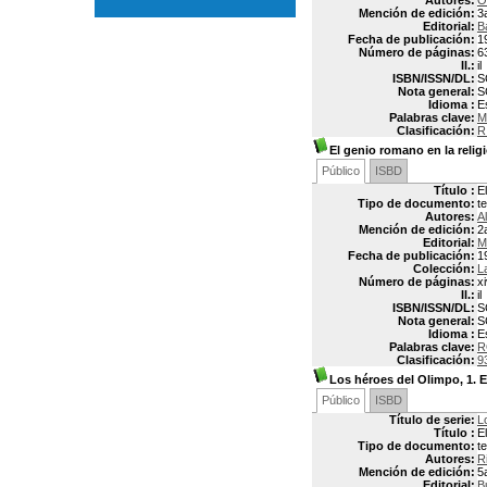
Autores:
O
Mención de edición:
3
Editorial:
B
Fecha de publicación:
1
Número de páginas:
6
Il.:
il
ISBN/ISSN/DL:
S
Nota general:
S
Idioma :
E
Palabras clave:
M
Clasificación:
R
El genio romano en la religi
Público
ISBD
Título :
E
Tipo de documento:
t
Autores:
A
Mención de edición:
2
Editorial:
M
Fecha de publicación:
1
Colección:
L
Número de páginas:
x
Il.:
il
ISBN/ISSN/DL:
S
Nota general:
S
Idioma :
E
Palabras clave:
R
Clasificación:
9
Los héroes del Olimpo, 1. E
Público
ISBD
Título de serie:
L
Título :
E
Tipo de documento:
t
Autores:
R
Mención de edición:
5
Editorial:
B