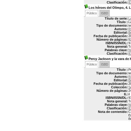
Clasificación:
8
Los héroes del Olimpo, 4. 
Público
ISBD
Título de serie:
L
Título :
L
Tipo de documento:
t
Autores:
R
Editorial:
B
Fecha de publicación:
2
Número de páginas:
5
ISBN/ISSN/DL:
9
Nota general:
T
Palabras clave:
N
Clasificación:
8
Percy Jackson y la vara de
Público
ISBD
Título :
P
Tipo de documento:
t
Autores:
R
Editorial:
B
Fecha de publicación:
2
Colección:
Se
Número de páginas:
2
Il.:
il
ISBN/ISSN/DL:
9
Nota general:
T
Palabras clave:
N
Clasificación:
8
Nota de contenido:
C
E
B