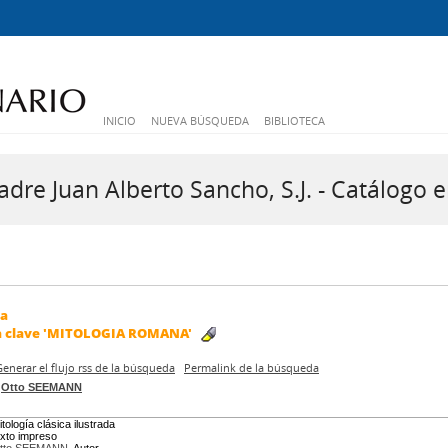
INICIO
NUEVA BÚSQUEDA
BIBLIOTECA
dre Juan Alberto Sancho, S.J. - Catálogo e
da
a clave
'MITOLOGIA ROMANA'
Generar el flujo rss de la búsqueda
Permalink de la búsqueda
/
Otto SEEMANN
itología clásica ilustrada
exto impreso