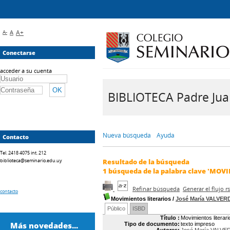
A-
A
A+
Conectarse
acceder a su cuenta
BIBLIOTECA Padre Juan 
Nueva búsqueda
Ayuda
Contacto
Tel. 2418 4075 int. 212
biblioteca@seminario.edu.uy
Resultado de la búsqueda
1
búsqueda de la palabra clave
'MOVI
Refinar búsqueda
Generar el flujo 
contacto
Movimientos literarios
/
José María VALVER
Público
ISBD
Título :
Movimientos literari
Más novedades...
Tipo de documento:
texto impreso