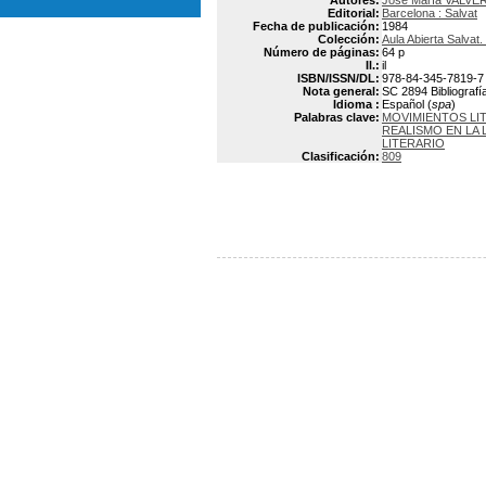
Autores:
José María VALVE
Editorial:
Barcelona : Salvat
Fecha de publicación:
1984
Colección:
Aula Abierta Salvat
Número de páginas:
64 p
Il.:
il
ISBN/ISSN/DL:
978-84-345-7819-7
Nota general:
SC 2894 Bibliografía
Idioma :
Español (
spa
)
Palabras clave:
MOVIMIENTOS LI
REALISMO EN LA 
LITERARIO
Clasificación:
809