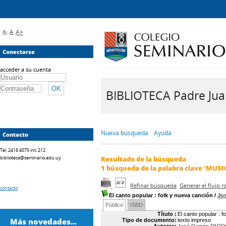
A-
A
A+
Conectarse
acceder a su cuenta
BIBLIOTECA Padre Juan 
Nueva búsqueda
Ayuda
Contacto
Tel. 2418 4075 int. 212
biblioteca@seminario.edu.uy
Resultado de la búsqueda
1
búsqueda de la palabra clave
'MUSI
Refinar búsqueda
Generar el flujo 
contacto
El canto popular
: folk y nueva canción
/
Jo
Público
ISBD
Título :
El canto popular : f
Más novedades...
Tipo de documento:
texto impreso