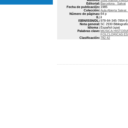
Autores:
José Ramón PAR
Editorial:
Barcelona : Salvat
Fecha de publicación:
1985
Colección:
Aula Abierta Salvat
Número de páginas:
64 p
Il.:
il
ISBN/ISSN/DL:
978-84-345-7854-8
Nota general:
SC 2930 Bibliografía
Idioma :
Español (
spa
)
Palabras clave:
MUSICA-HISTORIA
FOLCLORICAS E
Clasificación:
782.42