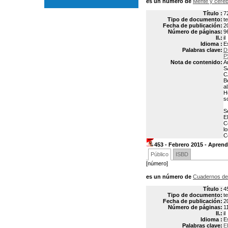
es un número de
Mente y cere
Título :
7
Tipo de documento:
t
Fecha de publicación:
2
Número de páginas:
9
Il.:
il
Idioma :
E
Palabras clave:
D
P
Nota de contenido:
A
S
C
B
a
H
s
S
E
C
l
C
453 - Febrero 2015 - Aprend
Público
ISBD
[número]
es un número de
Cuadernos de
Título :
4
Tipo de documento:
t
Fecha de publicación:
2
Número de páginas:
1
Il.:
il
Idioma :
E
Palabras clave:
E