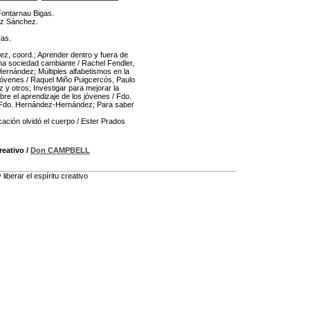
Fontarnau Bigas.
aiz Sánchez.
ras.
, coord.; Aprender dentro y fuera de
na sociedad cambiante / Rachel Fendler,
rnández; Múltiples alfabetismos en la
jóvenes / Raquel Miño Puigcercós, Paulo
 y otros; Investigar para mejorar la
re el aprendizaje de los jóvenes / Fdo.
 Fdo. Hernández-Hernández; Para saber
ación olvidó el cuerpo / Ester Prados
reativo
/
Don CAMPBELL
iberar el espíritu creativo