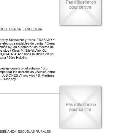
SICOTERAPIA
ETNOLOGIA
Geoffrey Schweizer y otros. TRABAJO Y
 efectos saludables de cantar / Elena
mbién ayuda a demorar los efectos del
ojos / Klaus M. Stiefel, Alex O.
QUIATRIA: Asesinos múltiples en un
na / Jürg Helbling.
isaje genético del autismo / Bru
pensar las diferencias visuales entre
ILUSIONES: Al rojo vivo / S. Martínez
 G. MacKay.
NSEÑANZA
ESCUELAS RURALES