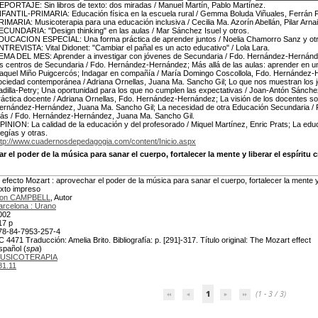
EPORTAJE: Sin libros de texto: dos miradas / Manuel Martín, Pablo Martínez.
NFANTIL-PRIMARIA: Educación física en la escuela rural / Gemma Boluda Viñuales, Ferrán 
RIMARIA: Musicoterapia para una educación inclusiva / Cecilia Ma. Azorín Abellán, Pilar Arn
ECUNDARIA: "Design thinking" en las aulas / Mar Sánchez Isuel y otros.
DUCACION ESPECIAL: Una forma práctica de aprender juntos / Noelia Chamorro Sanz y ot
NTREVISTA: Vital Didonet: "Cambiar el pañal es un acto educativo" / Lola Lara.
EMA DEL MES: Aprender a investigar con jóvenes de Secundaria / Fdo. Hernández-Hernández
os centros de Secundaria / Fdo. Hernández-Hernández; Más allá de las aulas: aprender en u
aquel Miño Puigcercós; Indagar en compañía / María Domingo Coscollola, Fdo. Hernández-He
ociedad contemporánea / Adriana Ornellas, Juana Ma. Sancho Gil; Lo que nos muestran los 
adilla-Petry; Una oportunidad para los que no cumplen las expectativas / Joan-Antón Sánchez
ráctica docente / Adriana Ornellas, Fdo. Hernández-Hernández; La visión de los docentes sob
ernández-Hernández, Juana Ma. Sancho Gil; La necesidad de otra Educación Secundaria /
ás / Fdo. Hernández-Hernández, Juana Ma. Sancho Gil.
PINION: La calidad de la educación y del profesorado / Miquel Martínez, Enric Prats; La educ
egías y otras.
ttp://www.cuadernosdepedagogia.com/content/Inicio.aspx
r el poder de la música para sanar el cuerpo, fortalecer la mente y liberar el espíritu c
l efecto Mozart : aprovechar el poder de la música para sanar el cuerpo, fortalecer la mente y l
exto impreso
on CAMPBELL
, Autor
arcelona : Urano
002
17 p
78-84-7953-257-4
C 4471 Traducción: Amelia Brito. Bibliografía: p. [291]-317. Título original: The Mozart effect
spañol (
spa
)
USICOTERAPIA
81.11
1
(1 - 3 / 3)