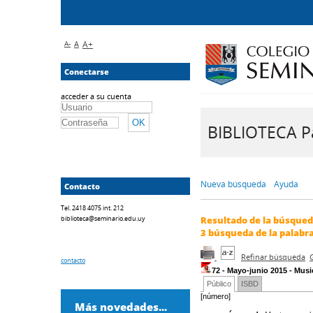
A-
A
A+
Conectarse
acceder a su cuenta
BIBLIOTECA Pa
Nueva búsqueda
Ayuda
Contacto
Tel. 2418 4075 int. 212
biblioteca@seminario.edu.uy
Resultado de la búsque
3
búsqueda de la palabr
Refinar búsqueda
contacto
72 - Mayo-junio 2015 - Musi
Público
ISBD
[número]
Más novedades...