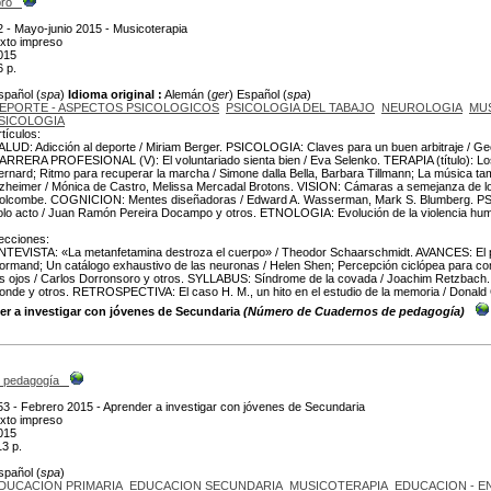
bro
2 - Mayo-junio 2015 - Musicoterapia
exto impreso
015
6 p.
spañol (
spa
)
Idioma original :
Alemán (
ger
) Español (
spa
)
EPORTE - ASPECTOS PSICOLOGICOS
PSICOLOGIA DEL TABAJO
NEUROLOGIA
MU
SICOLOGIA
rtículos:
ALUD: Adicción al deporte / Miriam Berger. PSICOLOGIA: Claves para un buen arbitraje / 
ARRERA PROFESIONAL (V): El voluntariado sienta bien / Eva Selenko. TERAPIA (título): Los
ernard; Ritmo para recuperar la marcha / Simone dalla Bella, Barbara Tillmann; La música ta
lzheimer / Mónica de Castro, Melissa Mercadal Brotons. VISION: Cámaras a semejanza de los 
olcombe. COGNICION: Mentes diseñadoras / Edward A. Wasserman, Mark S. Blumberg. PSI
olo acto / Juan Ramón Pereira Docampo y otros. ETNOLOGIA: Evolución de la violencia huma
ecciones:
NTEVISTA: «La metanfetamina destroza el cuerpo» / Theodor Schaarschmidt. AVANCES: El pa
ormand; Un catálogo exhaustivo de las neuronas / Helen Shen; Percepción ciclópea para com
os ojos / Carlos Dorronsoro y otros. SYLLABUS: Síndrome de la covada / Joachim Retzbach. 
onde y otros. RETROSPECTIVA: El caso H. M., un hito en el estudio de la memoria / Donald
er a investigar con jóvenes de Secundaria
(Número de Cuadernos de pedagogía)
 pedagogía
53 - Febrero 2015 - Aprender a investigar con jóvenes de Secundaria
exto impreso
015
13 p.
spañol (
spa
)
DUCACION PRIMARIA
EDUCACION SECUNDARIA
MUSICOTERAPIA
EDUCACION - E