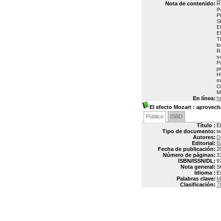
Nota de contenido:
R
I
P
S
E
E
T
l
R
s
P
p
H
m
O
M
En línea:
h
El efecto Mozart
: aprovecha
Público
ISBD
Título :
E
Tipo de documento:
t
Autores:
D
Editorial:
B
Fecha de publicación:
2
Número de páginas:
3
ISBN/ISSN/DL:
9
Nota general:
S
Idioma :
E
Palabras clave:
M
Clasificación:
7